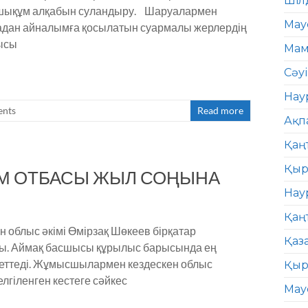
Шіл
аушықұм алқабын суландыру. Шаруалармен
Мау
адан айналымға қосылатын суармалы жерлердің
шысы
Мам
Сәу
Нау
nts
Read more
Ақп
Қаң
Қыр
АМ ОТБАСЫ ЖЫЛ СОҢЫНА
Нау
Қаң
 облыс әкімі Өмірзақ Шөкеев бірқатар
Қаз
ды. Аймақ басшысы құрылыс барысында ең
деттеді. Жұмысшылармен кездескен облыс
Қыр
лгіленген кестеге сәйкес
Мау