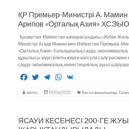
b
r
ra
A
ҚР Премьер-Министрі А. Мамин
o
m
p
Арипов «Орталық Азия» ХСЭЫО 
o
p
k
Қазақстан-Өзбекстан шекарасындағы «Жібек Жолы» 
Министрі Асқар Мамин мен Өзбекстан Премьер-Минис
«Орталық Азия» Халықаралық сауда-экономикалы
құрылысы жүргізілетін жерге капсула салу рәсімін
сауда-экономикалық, инвестициялық, ауыл шаруа
F
T
T
W
V
a
w
el
h
K
admin
c
it
10/04/2021
e
a
Басты жаңалықтар
,
Соңғ
e
te
g
ts
b
r
ra
A
ЯСАУИ КЕСЕНЕСІ 200-ГЕ ЖУ
o
m
p