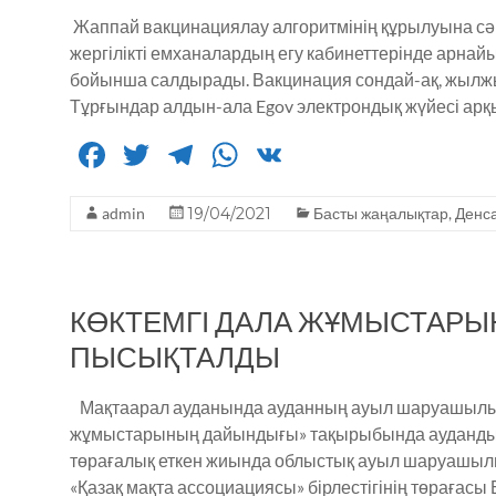
Жаппай вакцинациялау алгоритмінің құрылуына сә
жергілікті емханалардың егу кабинеттерінде арнай
бойынша салдырады. Вакцинация сондай-ақ, жылжым
Тұрғындар алдын-ала Egov электрондық жүйесі арқыл
F
T
T
W
V
a
w
el
h
K
admin
c
it
19/04/2021
e
a
Басты жаңалықтар
,
Денс
e
te
g
ts
b
r
ra
A
КӨКТЕМГІ ДАЛА ЖҰМЫСТАРЫ
o
m
p
ПЫСЫҚТАЛДЫ
o
p
k
Мақтаарал ауданында ауданның ауыл шаруашылығы
жұмыстарының дайындығы» тақырыбында аудандық с
төрағалық еткен жиында облыстық ауыл шаруашыл
«Қазақ мақта ассоциациясы» бірлестігінің төрағасы