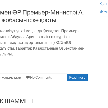
Қаң
 мен ӨР Премьер-Министрі А.
Жел
жобасын іске қосты
өткізу пункті маңында Қазақстан Премьер-
трі Абдулла Арипов келіссөз жүргізіп,
қ ынтымақтастық орталығының (ХСЭЫО)
е қатысты. Тараптар Қазақстанның Өзбекстанмен
шылығы,
ы жаңалықтар
No Comments
Read more
ЫҚ ШАММЕН