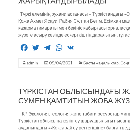
ЖАРЫҚТАНДЫРЫЛАДЫ
o
p
k
Түркі әлемінің рухани астанасы – Түркістандағы 
Қожа Ахмет Ясауи, Рабия Сұлтан Бегім, Есімхан ма
казарма ғимараты мен бекініс қабырғасы орналасқ
жүзеге асыру кезінде ескерткіштің даралығын, тұта
F
T
T
W
V
a
w
el
h
K
admin
c
it
09/04/2021
e
a
Басты жаңалықтар
,
Соңғ
e
te
g
ts
b
r
ra
A
ТҮРКІСТАН ОБЛЫСЫНДАҒЫ 
o
m
p
СУМЕН ҚАМТИТЫН ЖОБА ЖҮ
o
p
k
ҚР Экология, геология және табиғи ресурстар ми
Түркістан облысына келіп, су шаруашылығы ныс
ауданындағы ««Көксарай су реттегішіне» барған вед