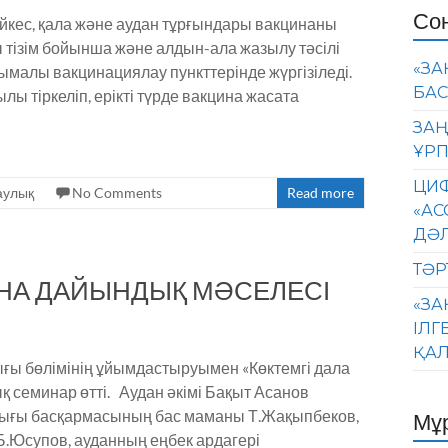
Со
йкес, қала және аудан тұрғындары вакцинаны
ы тізім бойынша және алдын-ала жазылу тәсілі
«ЗА
алы вакцинациялау пункттерінде жүргізіледі.
БАС
ы тіркеліп, ерікті түрде вакцина жасата
ЗАҢ
ҰРП
ЦИФ
аулық
No Comments
Read more
«АС
ДӘ
ТӘР
НА ДАЙЫНДЫҚ МӘСЕЛЕСІ
«ЗА
ІЛГ
ҚАЛ
 бөлімінің ұйымдастыруымен «Көктемгі дала
еминар өтті. Аудан әкімі Бақыт Асанов
ығы басқармасының бас маманы Т.Жақыпбеков,
Мұ
 Б.Юсупов, ауданның еңбек ардагері