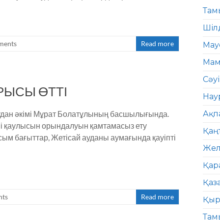
Там
Шіл
ments
Read more
Мау
Мам
Сәу
РЫСЫ ӨТТІ
Нау
 аудан әкімі Мұрат Болатұлының басшылығында.
Ақп
-ші қаулысын орындалуын қамтамасыз ету
Қаң
сым бағыттар, Жетісай ауданы аумағында қауіпті
Жел
Қар
Қаз
ts
Read more
Қыр
Там