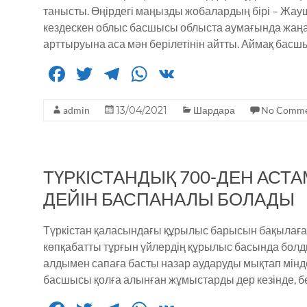
танысты. Өңірдегі маңызды жобалардың бірі – Ж
кездескен облыс басшысы облыста аумағында жаң
арттыруына аса мән берілетінін айтты. Аймақ бас
F
T
T
W
V
a
w
el
h
K
admin
c
it
13/04/2021
e
a
Шардара
No Comme
e
te
g
ts
b
r
ra
A
ТҮРКІСТАНДЫҚ 700-ДЕН АСТ
o
m
p
ДЕЙІН БАСПАНАЛЫ БОЛАДЫ
o
p
k
Түркістан қаласындағы құрылыс барысын бақылаған
көпқабатты тұрғын үйлердің құрылыс басында бол
алдымен сапаға басты назар аударуды мықтап мін
басшысы қолға алынған жұмыстарды дер кезінде, бе