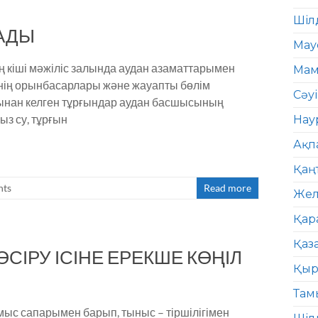
Шіл
АДЫ
Мау
ң кіші мәжіліс залында аудан азаматтарымен
Мам
мінің орынбасарлары және жауапты бөлім
Сәу
нан келген тұрғындар аудан басшысының
ыз су, тұрғын
Нау
Ақп
Қаң
ts
Read more
Жел
Қар
Қаз
СІРУ ІСІНЕ ЕРЕКШЕ КӨҢІЛ
Қыр
Там
ыс сапарымен барып, тыныс – тіршілігімен