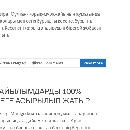
«Әзірет Сұлтан» қорық-мұражайының аумағында
зарлары мен сегіз бұрышты кесене, бұрынғы
ан. Кесенені жарықтандырудың бірегей жобасын
стығы
ы жаңалықтар
No Comments
Read more
ЖАЙЫЛЫМДАРДЫ 100%
ЗЕГЕ АСЫРЫЛЫП ЖАТЫР
нистрі Мағзұм Мырзағалиев жұмыс сапарымен
андарының жағдайымен танысты. Арыс
омство басшысы нысан бөгетінің беріктігін