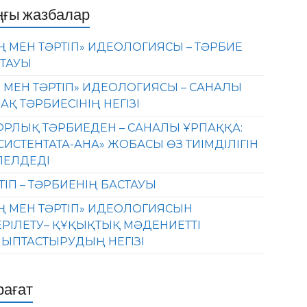
ңғы жазбалар
Ң МЕН ТӘРТІП» ИДЕОЛОГИЯСЫ – ТӘРБИЕ
ТАУЫ
 МЕН ТӘРТІП» ИДЕОЛОГИЯСЫ – САНАЛЫ
АҚ ТӘРБИЕСІНІҢ НЕГІЗІ
РЛЫҚ ТӘРБИЕДЕН – САНАЛЫ ҰРПАҚҚА:
СИСТЕНТАТА-АНА» ЖОБАСЫ ӨЗ ТИІМДІЛІГІН
ЛЕЛДЕДІ
ТІП – ТӘРБИЕНІҢ БАСТАУЫ
Ң МЕН ТӘРТІП» ИДЕОЛОГИЯСЫН
ЕРІЛЕТУ– ҚҰҚЫҚТЫҚ МӘДЕНИЕТТІ
ЫПТАСТЫРУДЫҢ НЕГІЗІ
рағат