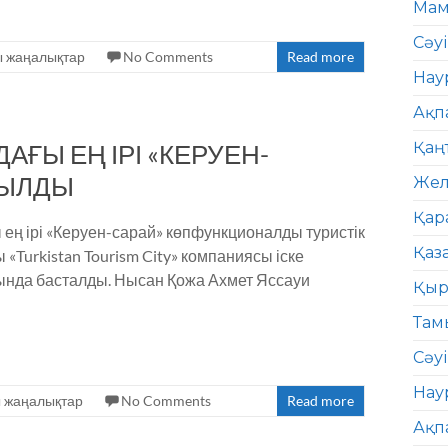
Мам
Сәу
ы жаңалықтар
No Comments
Read more
Нау
Ақп
АҒЫ ЕҢ ІРІ «КЕРУЕН-
Қаң
ШЫЛДЫ
Жел
Қар
ең ірі «Керуен-сарай» көпфункционалды туристік
Қаз
«Turkistan Tourism City» компаниясы іске
ында басталды. Нысан Қожа Ахмет Яссауи
Қыр
Там
Сәуі
Нау
 жаңалықтар
No Comments
Read more
Ақп