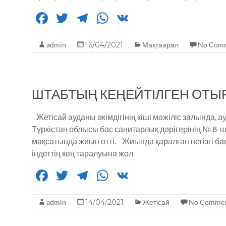
F
T
T
W
V
a
w
el
h
K
admin
c
it
16/04/2021
e
a
Мақтаарал
No Com
e
te
g
ts
b
r
ra
A
ШТАБТЫҢ КЕҢЕЙТІЛГЕН ОТЫ
o
m
p
o
p
Жетісай ауданы әкімдігінің кіші мәжіліс залында,
k
Түркістан облысы бас санитарлық дәрігерінің № 8
мақсатында жиын өтті. Жиында қаралған негізгі ба
індеттің кең таралуына жол
F
T
T
W
V
a
w
el
h
K
admin
c
it
14/04/2021
e
a
Жетісай
No Commen
e
te
g
ts