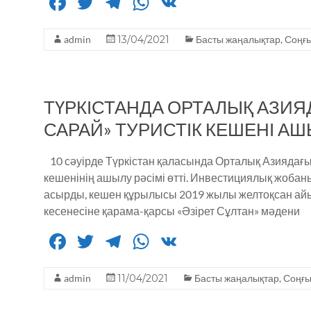
F
T
T
W
V
a
w
el
h
K
admin
c
it
13/04/2021
e
a
Басты жаңалықтар
,
Соңғ
e
te
g
ts
b
r
ra
A
ТҮРКІСТАНДА ОРТАЛЫҚ АЗИЯД
o
m
p
САРАЙ» ТУРИСТІК КЕШЕНІ А
o
p
k
10 сәуірде Түркістан қаласында Орталық Азиядағы 
кешенінің ашылу рәсімі өтті. Инвестициялық жобаны 
асырды, кешен құрылысы 2019 жылы желтоқсан ай
кесенесіне қарама-қарсы «Әзірет Сұлтан» мәдени
F
T
T
W
V
a
w
el
h
K
admin
c
it
11/04/2021
e
a
Басты жаңалықтар
,
Соңғы
e
te
g
ts