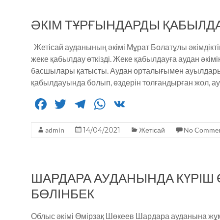
b
r
ra
A
ӘКІМ ТҰРҒЫНДАРДЫ ҚАБЫЛД
o
m
p
o
p
Жетісай ауданының әкімі Мұрат Болатұлы әкімдікті
k
жеке қабылдау өткізді. Жеке қабылдауға аудан әкі
басшылары қатысты. Аудан орталығымен ауылдары
қабылдауында болып, өздерін толғандырған жол, ау
F
T
T
W
V
a
w
el
h
K
admin
c
it
14/04/2021
e
a
Жетісай
No Commen
e
te
g
ts
b
r
ra
A
ШАРДАРА АУДАНЫНДА КҮРІШ Ө
o
m
p
БӨЛІНБЕК
o
p
k
Облыс әкімі Өмірзақ Шөкеев Шардара ауданына жұм