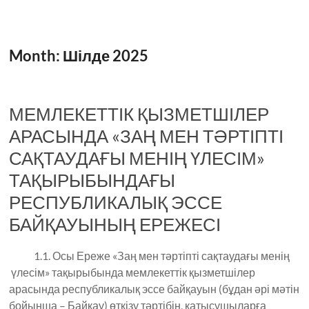
Month:
Шілде 2025
МЕМЛЕКЕТТІК ҚЫЗМЕТШІЛЕР
АРАСЫНДА «ЗАҢ МЕН ТӘРТІПТІ
САҚТАУДАҒЫ МЕНІҢ ҮЛЕСІМ»
ТАҚЫРЫБЫНДАҒЫ
РЕСПУБЛИКАЛЫҚ ЭССЕ
БАЙҚАУЫНЫҢ ЕРЕЖЕСІ
1.1. Осы Ереже «Заң мен тәртіпті сақтаудағы менің
үлесім» тақырыбында мемлекеттік қызметшілер
арасында республикалық эссе байқауын (бұдан әрі мәтін
бойынша – Байқау) өткізу тәртібін, қатысушыларға