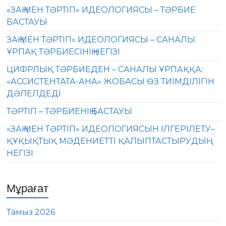
«ЗАҢ МЕН ТӘРТІП» ИДЕОЛОГИЯСЫ – ТӘРБИЕ
БАСТАУЫ
ЗАҢ МЕН ТӘРТІП» ИДЕОЛОГИЯСЫ – САНАЛЫ
ҰРПАҚ ТӘРБИЕСІНІҢ НЕГІЗІ
ЦИФРЛЫҚ ТӘРБИЕДЕН – САНАЛЫ ҰРПАҚҚА:
«АССИСТЕНТАТА-АНА» ЖОБАСЫ ӨЗ ТИІМДІЛІГІН
ДӘЛЕЛДЕДІ
ТӘРТІП – ТӘРБИЕНІҢ БАСТАУЫ
«ЗАҢ МЕН ТӘРТІП» ИДЕОЛОГИЯСЫН ІЛГЕРІЛЕТУ–
ҚҰҚЫҚТЫҚ МӘДЕНИЕТТІ ҚАЛЫПТАСТЫРУДЫҢ
НЕГІЗІ
Мұрағат
Тамыз 2026