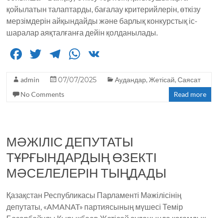
қойылатын талаптарды, бағалау критерийлерін, өткізу
мерзімдерін айқындайды және барлық конкурстық іс-
шаралар аяқталғанға дейін қолданылады.
F
T
T
W
V
a
w
el
h
K
admin
c
it
07/07/2025
e
a
Аудандар
,
Жетісай
,
Саясат
No Comments
Read more
e
te
g
ts
b
r
ra
A
o
m
p
МӘЖІЛІС ДЕПУТАТЫ
o
p
ТҰРҒЫНДАРДЫҢ ӨЗЕКТІ
k
МӘСЕЛЕЛЕРІН ТЫҢДАДЫ
Қазақстан Республикасы Парламенті Мәжілісінің
депутаты, «AMANAT» партиясының мүшесі Темір