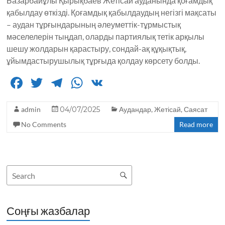
Базарбайұлы Қырықбаев Жетісай ауданында қоғамдық
қабылдау өткізді. Қоғамдық қабылдаудың негізгі мақсаты
– аудан тұрғындарының әлеуметтік-тұрмыстық
мәселелерін тыңдап, оларды партиялық тетік арқылы
шешу жолдарын қарастыру, сондай-ақ құқықтық,
ұйымдастырушылық тұрғыда қолдау көрсету болды.
F
T
T
W
V
a
w
el
h
K
admin
c
it
04/07/2025
e
a
Аудандар
,
Жетісай
,
Саясат
No Comments
Read more
e
te
g
ts
b
r
ra
A
o
m
p
o
p
k
Соңғы жазбалар