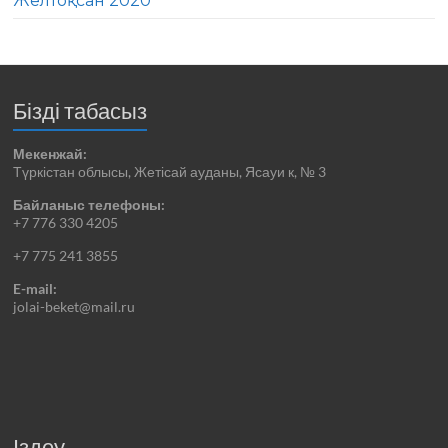
Желтоқсан 2020
Бізді табасыз
Мекенжай:
Түркістан облысы, Жетісай ауданы, Ясауи к, № 3
Байланыс телефоны:
+7 776 330 4205
+7 775 241 3855
E-mail:
jolai-beket@mail.ru
Іздеу