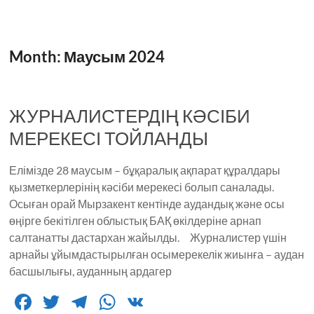
Month:
Маусым 2024
ЖУРНАЛИСТЕРДІҢ КӘСІБИ
МЕРЕКЕСІ ТОЙЛАНДЫ
Елімізде 28 маусым – бұқаралық ақпарат құралдары
қызметкерлерінің кәсіби мерекесі болып саналады.
Осыған орай Мырзакент кентінде аудандық және осы
өңірге бекітілген облыстық БАҚ өкілдеріне арнап
салтанатты дастархан жайылды. Журналистер үшін
арнайы ұйымдастырылған осымерекелік жиынға – аудан
басшылығы, ауданның ардагер
F
T
T
W
V