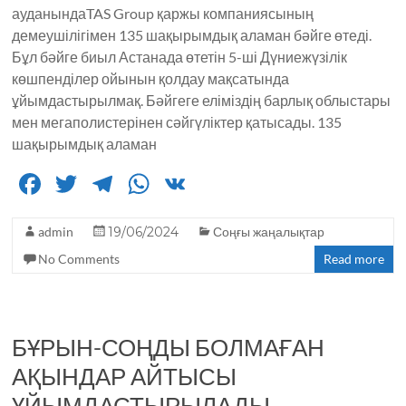
ауданындаTAS Group қаржы компаниясының
демеушілігімен 135 шақырымдық аламан бәйге өтеді.
Бұл бәйге биыл Астанада өтетін 5-ші Дүниежүзілік
көшпенділер ойынын қолдау мақсатында
ұйымдастырылмақ. Бәйгеге еліміздің барлық облыстары
мен мегаполистерінен сәйгүліктер қатысады. 135
шақырымдық аламан
F
T
T
W
V
a
w
el
h
K
admin
c
it
19/06/2024
e
a
Соңғы жаңалықтар
No Comments
Read more
e
te
g
ts
b
r
ra
A
o
m
p
БҰРЫН-СОҢДЫ БОЛМАҒАН
o
p
АҚЫНДАР АЙТЫСЫ
k
ҰЙЫМДАСТЫРЫЛАДЫ