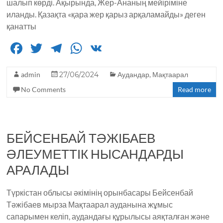
шалып көрді. Ақырында, Жер-Ананың мейіріміне
иланды. Қазақта «қара жер қарыз арқаламайды» деген
қанатты
F
T
T
W
V
a
w
el
h
K
admin
c
it
27/06/2024
e
a
Аудандар
,
Мақтаарал
No Comments
Read more
e
te
g
ts
b
r
ra
A
o
m
p
БЕЙСЕНБАЙ ТӘЖІБАЕВ
o
p
ӘЛЕУМЕТТІК НЫСАНДАРДЫ
k
АРАЛАДЫ
Түркістан облысы әкімінің орынбасары Бейсенбай
Тәжібаев мырза Мақтаарал ауданына жұмыс
сапарымен келіп, аудандағы құрылысы аяқталған және