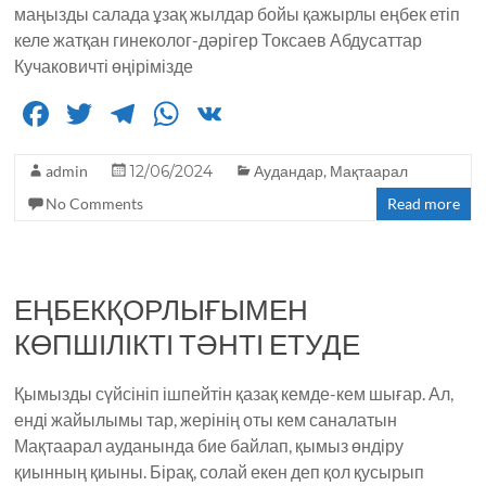
маңызды салада ұзақ жылдар бойы қажырлы еңбек етіп
келе жатқан гинеколог-дәрігер Токсаев Абдусаттар
Кучаковичті өңірімізде
F
T
T
W
V
a
w
el
h
K
admin
c
it
12/06/2024
e
a
Аудандар
,
Мақтаарал
No Comments
Read more
e
te
g
ts
b
r
ra
A
o
m
p
ЕҢБЕКҚОРЛЫҒЫМЕН
o
p
КӨПШІЛІКТІ ТӘНТІ ЕТУДЕ
k
Қымызды сүйсініп ішпейтін қазақ кемде-кем шығар. Ал,
енді жайылымы тар, жерінің оты кем саналатын
Мақтаарал ауданында бие байлап, қымыз өндіру
қиынның қиыны. Бірақ, солай екен деп қол қусырып