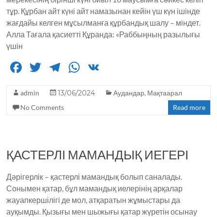
тұр. Құрбан айт күні айт намазынан кейін үш күн ішінде
жағдайы келген мұсылманға құрбандық шалу – міндет.
Алла Тағала қасиетті Құранда: «Раббыңның разылығы
үшін
F
T
T
W
V
a
w
el
h
K
admin
c
it
13/06/2024
e
a
Аудандар
,
Мақтаарал
No Comments
Read more
e
te
g
ts
b
r
ra
A
o
m
p
ҚАСТЕРЛІ МАМАНДЫҚ ИЕГЕРІ
o
p
k
Дәрігерлік – қастерлі мамандық болып саналады.
Сонымен қатар, бұл мамандық иелерінің арқалар
жауапкершілігі де мол, атқаратын жұмыстары да
ауқымды. Қызығы мен шыжығы қатар жүретін осынау