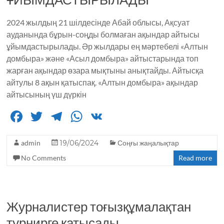
2024 жылдың 21 шілдесінде Абай облысы, Ақсуат
ауданында бұрын-соңды болмаған ақындар айтысы
ұйымдастырылады. Әр жылдары ең мәртебелі «Алтын
домбыра» және «Асыл домбыра» айтыстарында топ
жарған ақындар өзара мықтыны анықтайды. Айтысқа
айтулы 8 ақын қатыспақ. «Алтын домбыра» ақындар
айтысының үш дүркін
F
T
T
W
V
a
w
el
h
K
admin
c
it
19/06/2024
e
a
Соңғы жаңалықтар
No Comments
Read more
e
te
g
ts
b
r
ra
A
o
m
p
Журналистер тоғызқұмалақтан
o
p
турнирге қатысады