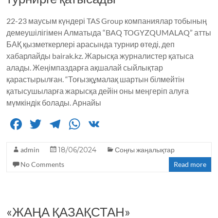
k
22-23 маусым күндері TAS Group компаниялар тобының
демеушілігімен Алматыда “BAQ TOGYZQUMALAQ” атты
БАҚ қызметкерлері арасында турнир өтеді, деп
хабарлайды bairak.kz. Жарысқа журналистер қатыса
алады. Жеңімпаздарға ақшалай сыйлықтар
қарастырылған. “Тоғызқұмалақ шартын білмейтін
қатысушыларға жарысқа дейін оны меңгеріп алуға
мүмкіндік болады. Арнайы
F
T
T
W
V
a
w
el
h
K
admin
c
it
18/06/2024
e
a
Соңғы жаңалықтар
No Comments
Read more
e
te
g
ts
b
r
ra
A
o
m
p
«ЖАҢА ҚАЗАҚСТАН»
o
p