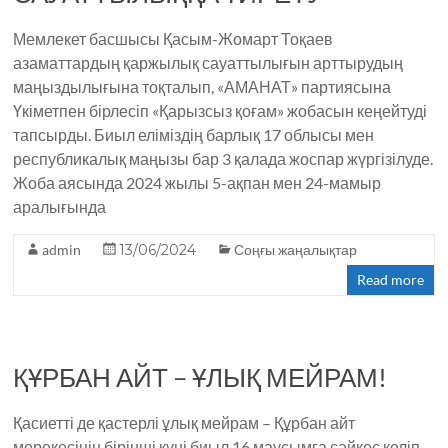
k
Мемлекет басшысы Қасым-Жомарт Тоқаев
азаматтардың қаржылық сауаттылығын арттырудың
маңыздылығына тоқталып, «АМАНАТ» партиясына
Үкіметпен бірлесіп «Қарызсыз қоғам» жобасын кеңейтуді
тапсырды. Биыл еліміздің барлық 17 облысы мен
республикалық маңызы бар 3 қалада жоспар жүргізілуде.
Жоба аясында 2024 жылы 5-ақпан мен 24-мамыр
аралығында
admin
13/06/2024
Соңғы жаңалықтар
Read more
ҚҰРБАН АЙТ – ҰЛЫҚ МЕЙРАМ!
Қасиетті де қастерлі ұлық мейрам – Құрбан айт
мерекесінің бірінші күні биыл 16 маусымға сәйкес келіп