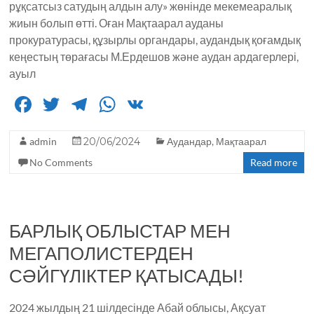
рұқсатсыз сатудың алдын алу» жөнінде мекемеаралық
жиын болып өтті. Оған Мақтаарал ауданы
прокуратурасы, құзырлы органдары, аудандық қоғамдық
кеңестың төрағасы М.Ердешов және аудан ардагерлері,
ауыл
F
T
T
W
V
a
w
el
h
K
admin
c
it
20/06/2024
e
a
Аудандар
,
Мақтаарал
No Comments
Read more
e
te
g
ts
b
r
ra
A
o
m
p
БАРЛЫҚ ОБЛЫСТАР МЕН
o
p
МЕГАПОЛИСТЕРДЕН
k
СӘЙГҮЛІКТЕР ҚАТЫСАДЫ!
2024 жылдың 21 шілдесінде Абай облысы, Ақсуат