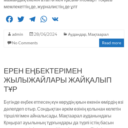
мемлекеттің де, журналистің де ұлт
F
T
T
W
V
a
w
el
h
K
admin
c
it
28/06/2024
e
a
Аудандар
,
Мақтаарал
No Comments
Read more
e
te
g
ts
b
r
ra
A
o
m
p
ЕРЕН ЕҢБЕКТЕРІМЕН
o
p
ЖЫЛЫЖАЙЛАРЫ ЖАЙҚАЛЫП
k
ТҰР
Бүгінде еңбек етпесең күн көрудің қиын екенін өмірдің өзі
дәлелдеп отыр. Сондықтан әркім өзінің қолынан келетін
тіршілігімен айналысады. Мақтаарал ауданындағы
Қоңырат ауылының тұрғындары да түрлі істің басын