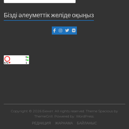
Бізді әлеуметтік желіде оқыңыз
Copyright © 2026
Бекет
. All rights reserved. Theme
Spacious
by
ThemeGrill. Powered by:
WordPress
.
РЕДАКЦИЯ
ЖАРНАМА
БАЙЛАНЫС