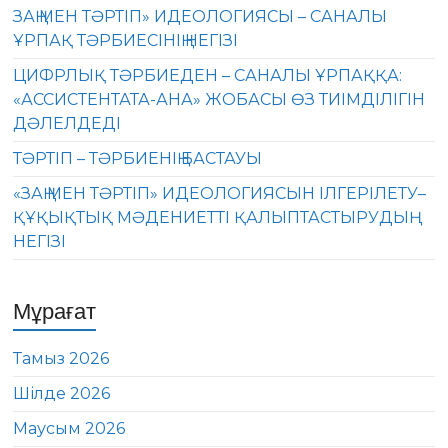
ЗАҢ МЕН ТӘРТІП» ИДЕОЛОГИЯСЫ – САНАЛЫ
ҰРПАҚ ТӘРБИЕСІНІҢ НЕГІЗІ
ЦИФРЛЫҚ ТӘРБИЕДЕН – САНАЛЫ ҰРПАҚҚА:
«АССИСТЕНТАТА-АНА» ЖОБАСЫ ӨЗ ТИІМДІЛІГІН
ДӘЛЕЛДЕДІ
ТӘРТІП – ТӘРБИЕНІҢ БАСТАУЫ
«ЗАҢ МЕН ТӘРТІП» ИДЕОЛОГИЯСЫН ІЛГЕРІЛЕТУ–
ҚҰҚЫҚТЫҚ МӘДЕНИЕТТІ ҚАЛЫПТАСТЫРУДЫҢ
НЕГІЗІ
Мұрағат
Тамыз 2026
Шілде 2026
Маусым 2026