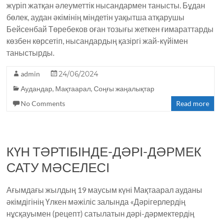
жүріп жатқан әлеуметтік нысандармен танысты. Бұдан
бөлек, аудан әкімінің міндетін уақытша атқарушы
Бейсенбай Төребеков оған тозығы жеткен ғимараттарды
көзбен көрсетіп, нысандардың қазіргі жай-күйімен
таныстырды.
admin
24/06/2024
Аудандар
,
Мақтаарал
,
Соңғы жаңалықтар
No Comments
Read more
КҮН ТӘРТІБІНДЕ-ДӘРІ-ДӘРМЕК
САТУ МӘСЕЛЕСІ
Ағымдағы жылдың 19 маусым күні Мақтаарал ауданы
әкімдігінің Үлкен мәжіліс залында «Дәрігерлердің
нұсқауымен (рецепт) сатылатын дәрі-дәрмектердің