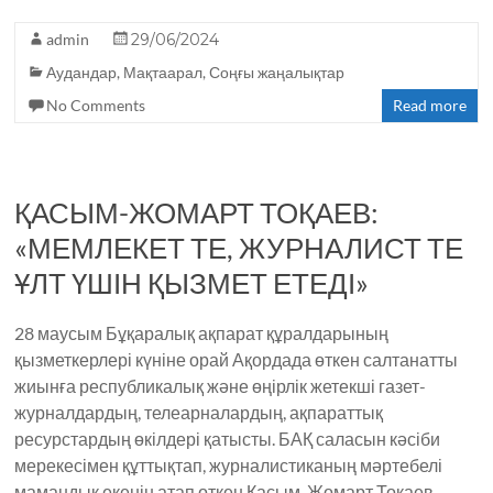
a
w
el
h
K
admin
c
it
29/06/2024
e
a
Аудандар
,
Мақтаарал
,
Соңғы жаңалықтар
e
te
g
ts
No Comments
Read more
b
r
ra
A
o
m
p
o
p
ҚАСЫМ-ЖОМАРТ ТОҚАЕВ:
k
«МЕМЛЕКЕТ ТЕ, ЖУРНАЛИСТ ТЕ
ҰЛТ ҮШІН ҚЫЗМЕТ ЕТЕДІ»
28 маусым Бұқаралық ақпарат құрал­дары­ның
қызметкерлері күніне орай Ақордада өткен салтанатты
жиынға республикалық және өңірлік жетекші газет-
журналдар­дың, телеар­на­лар­дың, ақ­параттық
ресурстардың өкілдері қа­тысты. БАҚ саласын кәсіби
мерекесімен құт­тықтап, журналистиканың мәр­те­белі
мамандық екенін атап өт­кен Қасым-Жомарт Тоқаев