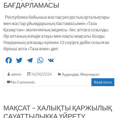
БАҒДАРЛАМАСЫ
k
Республика бойынша жастар ресурстық орталықтары
мен жастар ұйымдарының бастамасымен «Таза
Қазақстан» экологиялық акциясы бес аптаға созылды.
Əр аптаның өзіндік атауы мен нақты мақсаты болды.
Науқанның алғашқы күнінен 13 сəуірге дейін созылған
бірінші апта «Таза өлке» деп
F
T
T
W
V
a
w
el
h
K
admin
c
it
14/06/2024
e
a
Аудандар
,
Мақтаарал
No Comments
Read more
e
te
g
ts
b
r
ra
A
o
m
p
МАҚСАТ – ХАЛЫҚТЫ ҚАРЖЫЛЫҚ
o
p
САУАТТЫЛЫҚҚА ҮЙРЕТУ