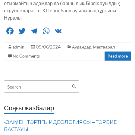
отырмайтын адамдар да баршылық. Бірлік ауылдық
округіне қарасты Қ.Пернебаев ауылының тұрғыны
Нұралы
F
T
T
W
V
a
w
el
h
K
admin
c
it
09/06/2024
e
a
Аудандар
,
Мақтаарал
No Comments
Read more
e
te
g
ts
b
r
ra
A
o
m
p
o
p
k
Соңғы жазбалар
«ЗАҢ МЕН ТӘРТІП» ИДЕОЛОГИЯСЫ – ТӘРБИЕ
БАСТАУЫ