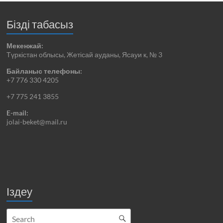
Бізді табасыз
Мекенжай:
Түркістан облысы, Жетісай ауданы, Ясауи к, № 3
Байланыс телефоны:
+7 776 330 4205
+7 775 241 3855
E-mail:
jolai-beket@mail.ru
Іздеу