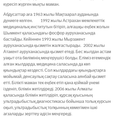
күресіп жүрген мықты маман.
Абдусаттар аға 1963 жылы Мақтаарал ауданында
дүниеге келген. 1992 жылы Астрахан мемлекеттік
медициналық институтын бітіріп, алғашқы еңбек жолын
Шымкент қаласындағы фосфор ауруханасында
бастайды. Кейіннен 1993 жылы Мырзакент
ауруханасында қызметін жалғастырады. 2002 жылы
Атакент ауруханасында қызмет етеді. Бес жылдан астам
уақыт ота бөлімінің меңгерушісі болды. Еліміз егемендік
алған жылдарда, медицина саласында да көп
қиындықтар кездесті. Сол жылдардағы қиындықтарға
мойымай, денсаулық сақтау саласына аянбай қызмет
етті. Білікті маман тек еңбек етіп қана қоймай үнемі
ізденіп, білімін жетілдіреді. 2006 жылы Алматы
қаласында білімін жетілдіріп, құрсақ қуысының
ультрадыбыстық диагностикасы бойынша толық курсын
оқып, ультрадыбыстық толқынның көмегімен ішкі
ағзаларды зерттеу әдісін меңгереді.