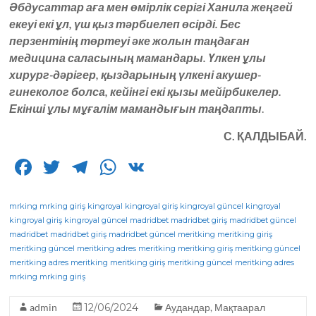
Әбдусаттар аға мен өмірлік серігі Ханила жеңгей
екеуі екі ұл, үш қыз тәрбиелеп өсірді. Бес
перзентінің төртеуі әке жолын таңдаған
медицина саласының мамандары. Үлкен ұлы
хирург-дәрігер, қыздарының үлкені акушер-
гинеколог болса, кейінгі екі қызы мейірбикелер.
Екінші ұлы мұғалім мамандығын таңдапты
.
С. ҚАЛДЫБАЙ.
F
T
T
W
V
a
w
el
h
K
c
it
e
a
mrking
mrking giriş
kingroyal
kingroyal giriş
kingroyal güncel
kingroyal
kingroyal giriş
kingroyal güncel
madridbet
madridbet giriş
madridbet güncel
e
te
g
ts
madridbet
madridbet giriş
madridbet güncel
meritking
meritking giriş
meritking güncel
b
r
meritking adres
ra
A
meritking
meritking giriş
meritking güncel
meritking adres
meritking
meritking giriş
meritking güncel
meritking adres
o
m
p
mrking
mrking giriş
o
p
admin
12/06/2024
Аудандар
,
Мақтаарал