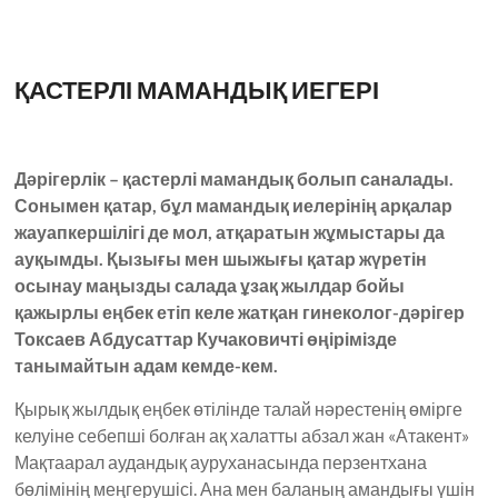
ҚАСТЕРЛІ МАМАНДЫҚ ИЕГЕРІ
Дәрігерлік – қастерлі мамандық болып саналады.
Сонымен қатар, бұл мамандық иелерінің арқалар
жауапкершілігі де мол, атқаратын жұмыстары да
ауқымды. Қызығы мен шыжығы қатар жүретін
осынау маңызды салада ұзақ жылдар бойы
қажырлы еңбек етіп келе жатқан гинеколог-дәрігер
Токсаев Абдусаттар Кучаковичті өңірімізде
танымайтын адам кемде-кем.
Қырық жылдық еңбек өтілінде талай нәрестенің өмірге
келуіне себепші болған ақ халатты абзал жан «Атакент»
Мақтаарал аудандық ауруханасында перзентхана
бөлімінің меңгерушісі. Ана мен баланың амандығы үшін