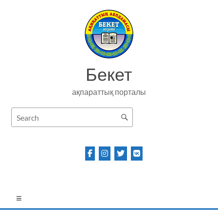
Skip
to
content
Бекет
ақпараттық порталы
Menu