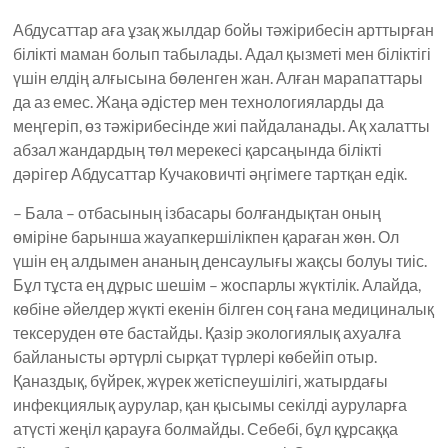
Абдусаттар аға ұзақ жылдар бойы тәжірибесін арттырған
білікті маман болып табылады. Адал қызметі мен біліктігі
үшін елдің алғысына бөленген жан. Алған марапаттары
да аз емес. Жаңа әдістер мен технологияларды да
меңгеріп, өз тәжірибесінде жиі пайдаланады. Ақ халатты
абзал жандардың төл мерекесі қарсаңында білікті
дәрігер Абдусаттар Кучаковичті әңгімеге тартқан едік.
– Бала – отбасының ізбасары болғандықтан оның
өміріне барынша жауапкершілікпен қараған жөн. Ол
үшін ең алдымен ананың денсаулығы жақсы болуы тиіс.
Бұл тұста ең дұрыс шешім – жоспарлы жүктілік. Алайда,
көбіне әйелдер жүкті екенін білген соң ғана медициналық
тексеруден өте бастайды. Қазір экологиялық ахуалға
байланысты әртүрлі сырқат түрлері көбейіп отыр.
Қаназдық, бүйрек, жүрек жетіспеушілігі, жатырдағы
инфекциялық аурулар, қан қысымы секілді ауруларға
атүсті жеңіл қарауға болмайды. Себебі, бұл құрсаққа