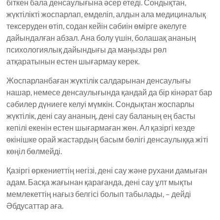
біткен бала денсаулығына әсер етеді. Сондықтан,
жүктілікті жоспарлап, емделіп, алдын ала медициналық
тексеруден өтіп, содан кейін сәбиін өмірге әкелуге
дайындалған абзал. Ана болу үшін, болашақ ананың
психологиялық дайындығы да маңызды рөл
атқаратынын естен шығармау керек.
Жоспарланбаған жүктілік салдарынан денсаулығы
нашар, немесе денсаулығында қандай да бір кінәрат бар
сәбилер дүниеге келуі мүмкін. Сондықтан жоспарлы
жүктілік, дені сау ананың, дені сау баланың ең басты
кепілі екенін естен шығармаған жөн. Ал қазіргі кезде
өкінішке орай жастардың басым бөлігі денсаулыққа жіті
көңіл бөлмейді.
Қазіргі өркениеттің негізі, дені сау және рухани дамыған
адам. Басқа жағынан қарағанда, дені сау ұлт мықты
мемлекеттің нағыз белгісі болып табылады, – дейді
Әбдусаттар аға.