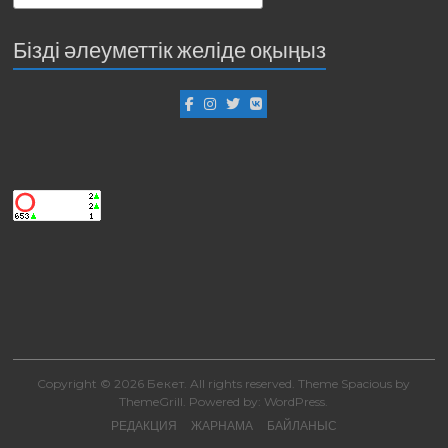
Бізді әлеуметтік желіде оқыңыз
Copyright © 2026
Бекет
. All rights reserved. Theme
Spacious
by
ThemeGrill. Powered by:
WordPress
.
РЕДАКЦИЯ
ЖАРНАМА
БАЙЛАНЫС