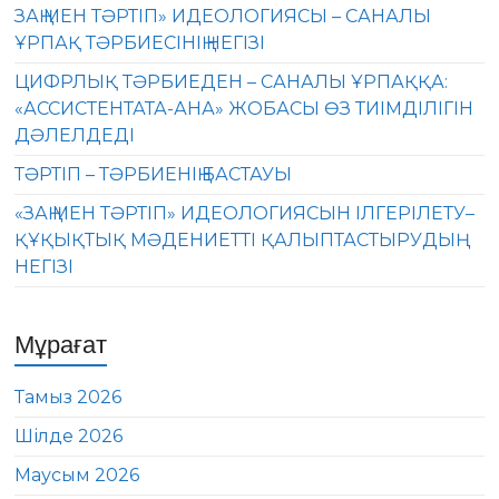
ЗАҢ МЕН ТӘРТІП» ИДЕОЛОГИЯСЫ – САНАЛЫ
ҰРПАҚ ТӘРБИЕСІНІҢ НЕГІЗІ
ЦИФРЛЫҚ ТӘРБИЕДЕН – САНАЛЫ ҰРПАҚҚА:
«АССИСТЕНТАТА-АНА» ЖОБАСЫ ӨЗ ТИІМДІЛІГІН
ДӘЛЕЛДЕДІ
ТӘРТІП – ТӘРБИЕНІҢ БАСТАУЫ
«ЗАҢ МЕН ТӘРТІП» ИДЕОЛОГИЯСЫН ІЛГЕРІЛЕТУ–
ҚҰҚЫҚТЫҚ МӘДЕНИЕТТІ ҚАЛЫПТАСТЫРУДЫҢ
НЕГІЗІ
Мұрағат
Тамыз 2026
Шілде 2026
Маусым 2026