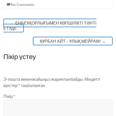
k
No Comments
←
ЕҢБЕКҚОРЛЫҒЫМЕН КӨПШІЛІКТІ ТӘНТІ
ЕТУДЕ
ҚҰРБАН АЙТ – ҰЛЫҚ МЕЙРАМ!
→
Пікір үстеу
Э-пошта мекенжайыңыз жарияланбайды.
Міндетті
өрістер
*
таңбаланған
Пікір
*