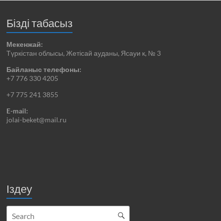
Бізді табасыз
Мекенжай:
Түркістан облысы, Жетісай ауданы, Ясауи к, № 3
Байланыс телефоны:
+7 776 330 4205
+7 775 241 3855
E-mail:
jolai-beket@mail.ru
Іздеу