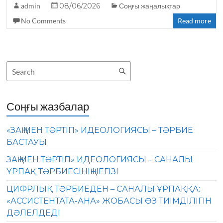
admin
c
it
08/06/2026
e
a
Соңғы жаңалықтар
No Comments
Read more
e
te
g
ts
b
r
ra
A
o
m
p
o
p
k
Соңғы жазбалар
«ЗАҢ МЕН ТӘРТІП» ИДЕОЛОГИЯСЫ – ТӘРБИЕ
БАСТАУЫ
ЗАҢ МЕН ТӘРТІП» ИДЕОЛОГИЯСЫ – САНАЛЫ
ҰРПАҚ ТӘРБИЕСІНІҢ НЕГІЗІ
ЦИФРЛЫҚ ТӘРБИЕДЕН – САНАЛЫ ҰРПАҚҚА:
«АССИСТЕНТАТА-АНА» ЖОБАСЫ ӨЗ ТИІМДІЛІГІН
ДӘЛЕЛДЕДІ