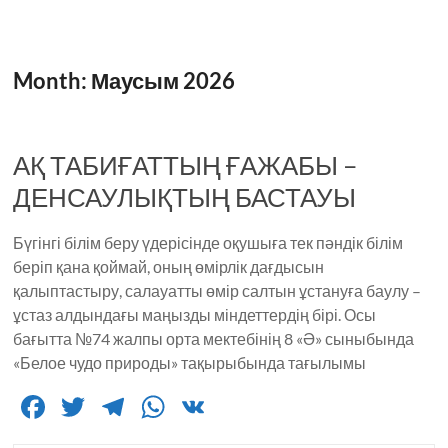
Month:
Маусым 2026
АҚ ТАБИҒАТТЫҢ ҒАЖАБЫ –
ДЕНСАУЛЫҚТЫҢ БАСТАУЫ
Бүгінгі білім беру үдерісінде оқушыға тек пәндік білім
беріп қана қоймай, оның өмірлік дағдысын
қалыптастыру, салауатты өмір салтын ұстануға баулу –
ұстаз алдындағы маңызды міндеттердің бірі. Осы
бағытта №74 жалпы орта мектебінің 8 «Ә» сыныбында
«Белое чудо природы» тақырыбында тағылымы
F
T
T
W
V
a
w
el
h
K