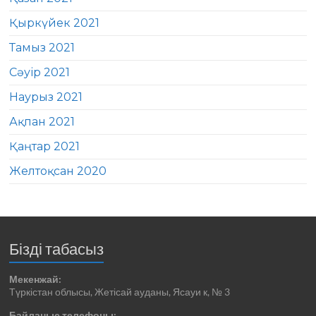
Қыркүйек 2021
Тамыз 2021
Сәуір 2021
Наурыз 2021
Ақпан 2021
Қаңтар 2021
Желтоқсан 2020
Бізді табасыз
Мекенжай:
Түркістан облысы, Жетісай ауданы, Ясауи к, № 3
Байланыс телефоны: