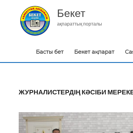
Skip
to
Бекет
content
ақпараттық порталы
Басты бет
Бекет ақпарат
Са
ЖУРНАЛИСТЕРДІҢ КӘСІБИ МЕРЕК