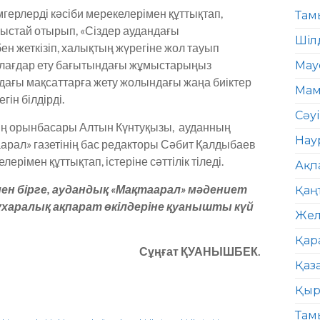
герлерді кәсіби мерекелерімен құттықтап,
Там
быстай отырып, «Сіздер аудандағы
Шіл
ен жеткізіп, халықтың жүрегіне жол тауып
құлағдар ету бағытындағы жұмыстарыңыз
Мау
алдағы мақсаттарға жету жолындағы жаңа биіктер
Мам
гін білдірді.
Сәу
нің орынбасары Алтын Күнтуқызы, ауданның
Нау
арал» газетінің бас редакторы Сәбит Қалдыбаев
рімен құттықтап, істеріне сәттілік тіледі.
Ақп
н бірге, аудандық «Мақтаарал» мәдениет
Қаң
ұхаралық ақпарат өкілдеріне қуанышты күй
Жел
Қар
Сұңғат ҚУАНЫШБЕК.
Қаз
Қыр
Там