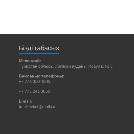
Бізді табасыз
Мекенжай:
Түркістан облысы, Жетісай ауданы, Ясауи к, № 3
Байланыс телефоны:
+7 776 330 4205
+7 775 241 3855
E-mail:
jolai-beket@mail.ru