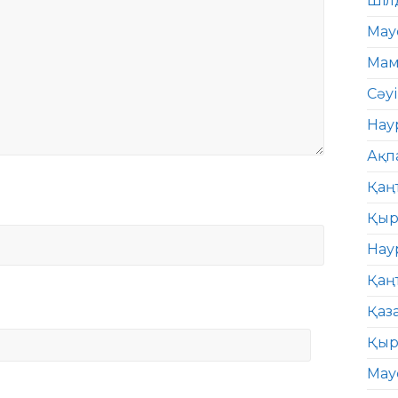
Шіл
Мау
Мам
Сәу
Нау
Ақп
Қаң
Қыр
Нау
Қаң
Қаз
Қыр
Мау