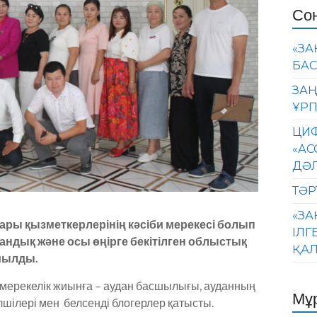
Со
«ЗА
БАС
ЗАҢ
ҰРП
ЦИФ
«АС
ДӘ
ТӘР
«ЗА
дары қызметкерлерінің кәсіби мерекесі болып
ІЛГ
андық және осы өңірге бекітілген облыстық
ҚАЛ
айылды.
ерекелік жиынға – аудан басшылығы, ауданның
Мұ
лшілері мен белсенді блогерлер қатысты.