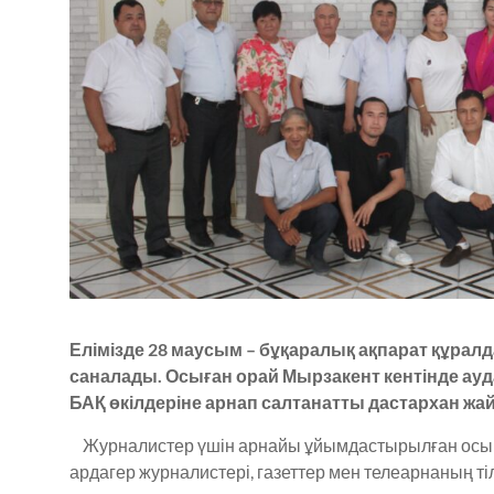
Елімізде 28 маусым – бұқаралық ақпарат құрал
саналады.
Осыған орай Мырзакент кентінде ауд
БАҚ өкілдеріне арнап салтанатты дастархан ж
Журналистер үшін арнайы ұйымдастырылған осым
ардагер журналистері, газеттер мен телеарнаның ті