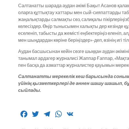
Салтанатты шарада аудан әкімі Бақыт Асанов қалам
оларға құттықтау хаттары мен сый-сияпаттарды та
жаңалықтарды салмақты сөз, салиқалы пікірлеріңізб
келесіздер. Өңір тынысымен халықты дер кезінде 
еселеніп, табысты да жемісті еңбектеріңіз еленіп, 
мен шыңдардан көріне беріңіздер»-деп, өзінің игі тіле
Аудан басшысынан кейін сөзге шыққан аудан әкімі
танымал ардагер журналисі Жаппар Ғаппар, «Мақта
пен басқа да азматтар журналистер қауымын мерекеле
Салтанатты мерекелік кеш барысында соныме
үйінің қызметкерлері де әннен шашу шашып, б
сыйлады.
F
T
T
W
V
a
w
el
h
K