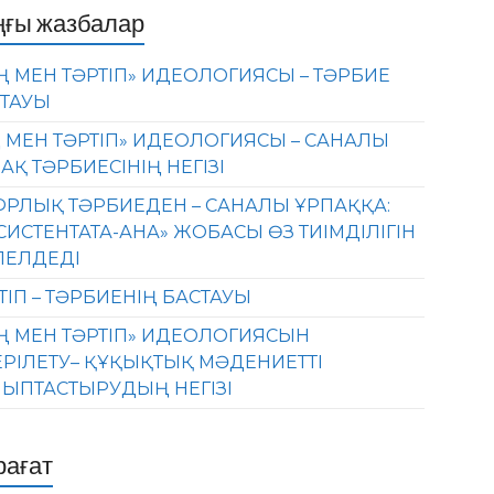
ңғы жазбалар
Ң МЕН ТӘРТІП» ИДЕОЛОГИЯСЫ – ТӘРБИЕ
ТАУЫ
 МЕН ТӘРТІП» ИДЕОЛОГИЯСЫ – САНАЛЫ
АҚ ТӘРБИЕСІНІҢ НЕГІЗІ
РЛЫҚ ТӘРБИЕДЕН – САНАЛЫ ҰРПАҚҚА:
СИСТЕНТАТА-АНА» ЖОБАСЫ ӨЗ ТИІМДІЛІГІН
ЛЕЛДЕДІ
ТІП – ТӘРБИЕНІҢ БАСТАУЫ
Ң МЕН ТӘРТІП» ИДЕОЛОГИЯСЫН
ЕРІЛЕТУ– ҚҰҚЫҚТЫҚ МӘДЕНИЕТТІ
ЫПТАСТЫРУДЫҢ НЕГІЗІ
рағат