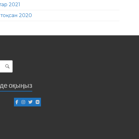
тар 2021
тоқсан 2020
іде оқыңыз