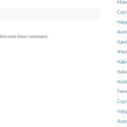
Мам
Сәу
Нау
Ақп
 the next time I comment.
Қаң
Жел
Қар
Қаз
Қыр
Там
Сәуі
Нау
Ақп