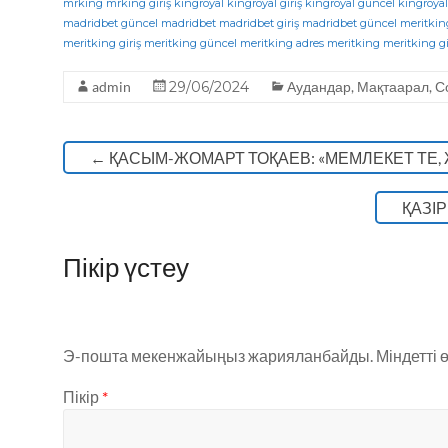
c
it
e
a
mrking
mrking giriş
kingroyal
kingroyal giriş
kingroyal güncel
kingroyal
madridbet güncel
madridbet
madridbet giriş
madridbet güncel
meritkin
e
te
g
ts
meritking giriş
meritking güncel
meritking adres
meritking
meritking gi
b
r
ra
A
admin
29/06/2024
Аудандар
,
Мақтаарал
,
С
o
m
p
o
p
←
ҚАСЫМ-ЖОМАРТ ТОҚАЕВ: «МЕМЛЕКЕТ ТЕ, 
k
ҚАЗІ
Пікір үстеу
Э-пошта мекенжайыңыз жарияланбайды.
Міндетті 
Пікір
*