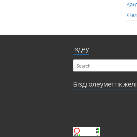
Қаң
Жел
Іздеу
Бізді әлеуметтік жел