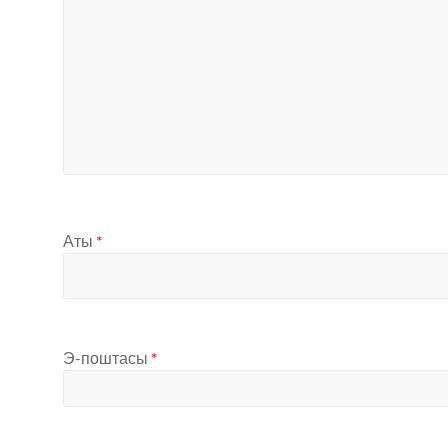
Аты
*
Э-поштасы
*