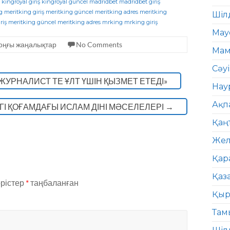
kingroyal giriş
kingroyal güncel
madridbet
madridbet giriş
g
meritking giriş
meritking güncel
meritking adres
meritking
Шіл
riş
meritking güncel
meritking adres
mrking
mrking giriş
Мау
оңғы жаңалықтар
No Comments
Мам
Сәу
ЖУРНАЛИСТ ТЕ ҰЛТ ҮШІН ҚЫЗМЕТ ЕТЕДІ»
Нау
Ақп
РГІ ҚОҒАМДАҒЫ ИСЛАМ ДІНІ МӘСЕЛЕЛЕРІ
→
Қаң
Жел
Қар
Қаз
өрістер
*
таңбаланған
Қыр
Там