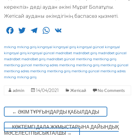
керекпіз» деді аудан әкімі Мұрат Болатұлы.
Жетісай ауданы әкімдігінің баспасөз қызметі.
F
T
T
W
V
a
w
el
h
K
c
it
e
a
mrking
mrking giriş
kingroyal
kingroyal giriş
kingroyal güncel
kingroyal
kingroyal giriş
kingroyal güncel
madridbet
madridbet giriş
madridbet güncel
e
te
g
ts
madridbet
madridbet giriş
madridbet güncel
meritking
meritking giriş
meritking güncel
b
r
meritking adres
ra
A
meritking
meritking giriş
meritking güncel
meritking adres
meritking
meritking giriş
meritking güncel
meritking adres
o
m
p
mrking
mrking giriş
o
p
admin
14/04/2021
Жетісай
No Comments
k
←
ӘКІМ ТҰРҒЫНДАРДЫ ҚАБЫЛДАДЫ
КӨКТЕМГІ ДАЛА ЖҰМЫСТАРЫНА ДАЙЫНДЫҚ
МӘСЕЛЕСІ ПЫСЫҚТАЛДЫ
→