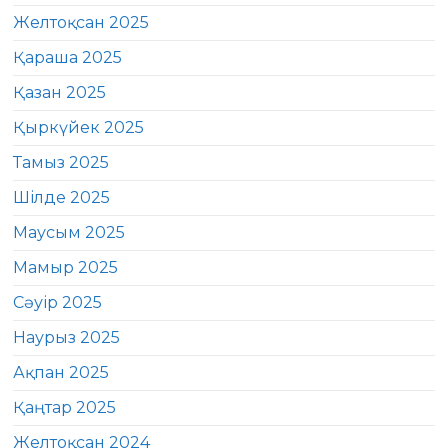
Желтоқсан 2025
Қараша 2025
Қазан 2025
Қыркүйек 2025
Тамыз 2025
Шілде 2025
Маусым 2025
Мамыр 2025
Сәуір 2025
Наурыз 2025
Ақпан 2025
Қаңтар 2025
Желтоқсан 2024