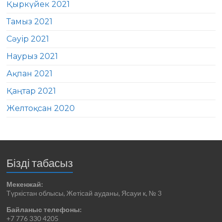
Қыркүйек 2021
Тамыз 2021
Сәуір 2021
Наурыз 2021
Ақпан 2021
Қаңтар 2021
Желтоқсан 2020
Бізді табасыз
Мекенжай:
Түркістан облысы, Жетісай ауданы, Ясауи к, № 3
Байланыс телефоны:
+7 776 330 4205