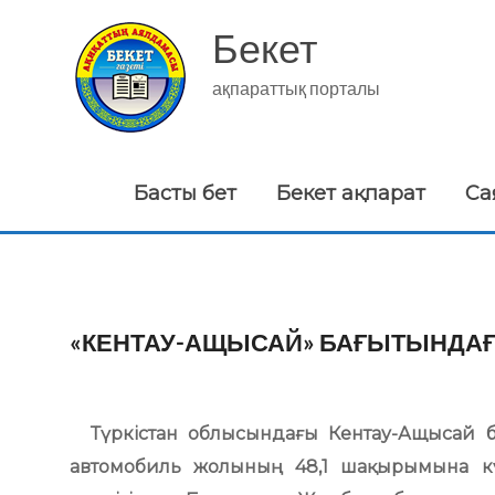
Skip
to
Бекет
content
ақпараттық порталы
Басты бет
Бекет ақпарат
Са
«КЕНТАУ-АЩЫСАЙ» БАҒЫТЫНДА
Түркістан облысындағы Кентау-Ащысай б
автомобиль жолының 48,1 шақырымына к