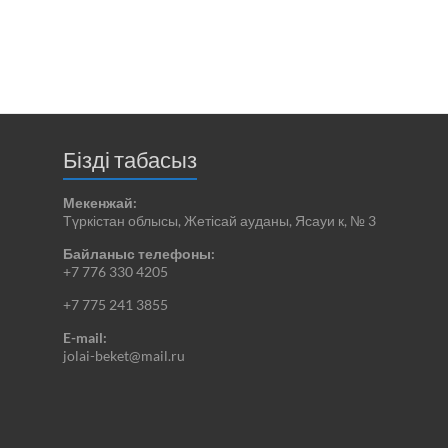
Бізді табасыз
Мекенжай:
Түркістан облысы, Жетісай ауданы, Ясауи к, № 3
Байланыс телефоны:
+7 776 330 4205
+7 775 241 3855
E-mail:
jolai-beket@mail.ru