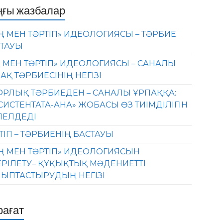
ңғы жазбалар
Ң МЕН ТӘРТІП» ИДЕОЛОГИЯСЫ – ТӘРБИЕ
ТАУЫ
 МЕН ТӘРТІП» ИДЕОЛОГИЯСЫ – САНАЛЫ
АҚ ТӘРБИЕСІНІҢ НЕГІЗІ
РЛЫҚ ТӘРБИЕДЕН – САНАЛЫ ҰРПАҚҚА:
СИСТЕНТАТА-АНА» ЖОБАСЫ ӨЗ ТИІМДІЛІГІН
ЛЕЛДЕДІ
ТІП – ТӘРБИЕНІҢ БАСТАУЫ
Ң МЕН ТӘРТІП» ИДЕОЛОГИЯСЫН
ЕРІЛЕТУ– ҚҰҚЫҚТЫҚ МӘДЕНИЕТТІ
ЫПТАСТЫРУДЫҢ НЕГІЗІ
рағат