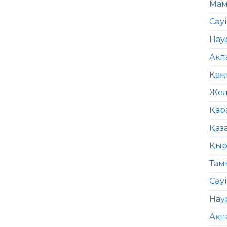
Мам
Сәу
Нау
Ақп
Қаң
Жел
Қар
Қаз
Қыр
Там
Сәуі
Нау
Ақп