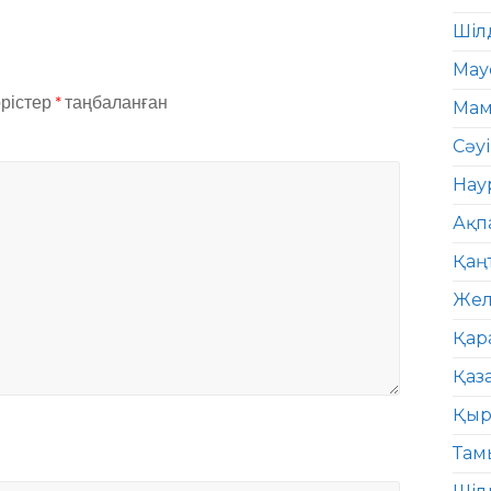
Шіл
Мау
өрістер
*
таңбаланған
Мам
Сәу
Нау
Ақп
Қаң
Жел
Қар
Қаз
Қыр
Там