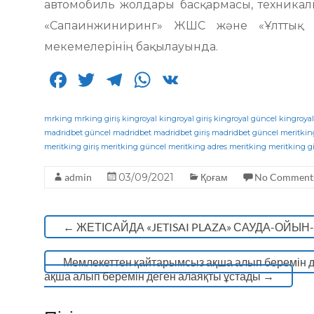
автомобиль жолдары басқармасы, техникал
«Сапаинжиниринг» ЖШС және «Ұлттық 
мекемелерінің бақылауында.
F
T
T
W
V
a
w
el
h
K
c
it
e
a
mrking
mrking giriş
kingroyal
kingroyal giriş
kingroyal güncel
kingroyal
madridbet güncel
madridbet
madridbet giriş
madridbet güncel
meritkin
e
te
g
ts
meritking giriş
meritking güncel
meritking adres
meritking
meritking gi
b
r
ra
A
admin
03/09/2021
Қоғам
No Comment
o
m
p
o
p
←
ЖЕТІСАЙДА «JETISAI PLAZA» САУДА-ОЙЫ
k
Мемлекеттен қайтарымсыз ақша алып беремін 
ақша алып беремін деген алаяқты ұстады
→