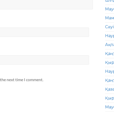
Шіл
Мау
Мам
Сәу
Нау
Ақп
Қаң
Қыр
Нау
 the next time I comment.
Қаң
Қаз
Қыр
Мау