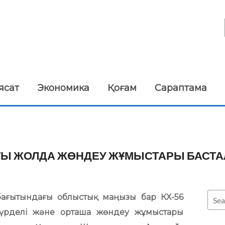
ясат
Экономика
Қоғам
Сараптама
ҒЫ ЖОЛДА ЖӨНДЕУ ЖҰМЫСТАРЫ БАСТ
ағытындағы облыстық маңызы бар КХ-56
үрделі және орташа жөндеу жұмыстары