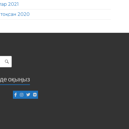
тар 2021
тоқсан 2020
іде оқыңыз