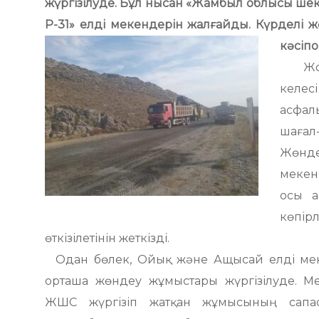
жүргізілуде. Бұл нысан «Жамбыл облысы шек
Р-31» елді мекендерін жалғайды. Күрделі 
кәсіп
Жол 
келе
асфал
шағал
Жөнд
мекен
осы а
көпірл
өткізілетінін жеткізді.
Одан бөлек, Ойық және Ащысай елді мек
орташа жөндеу жұмыстары жүргізілуде. 
ЖШС жүргізіп жатқан жұмысының сапа