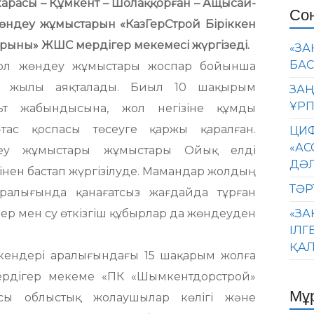
арасы – Құмкент – Шолаққорған – Ащысай-
Со
жөндеу жұмыстарын «КазГерСтрой Біріккен
орыны» ЖШС мердігер мекемесі жүргізеді.
«ЗА
БАС
жөндеу жұмыстары жоспар бойынша
сі жылы аяқталады. Биыл 10 шақырым
ЗАҢ
ҰРП
ьт жабындысына, жол негізіне құмды
-тас қоспасы төсеуге қаржы қаралған.
ЦИФ
«АС
еу жұмыстары жұмыстары Ойық елді
ДӘ
інен бастап жүргізілуде. Мамандар жолдың
ТӘР
ралығында қанағатсыз жағдайда тұрған
ер мен су өткізгіш құбырлар да жөндеуден
«ЗА
ІЛГ
ҚАЛ
ендері аралығындағы 15 шақарым жолға
Мердігер мекеме «ПК «Шымкентдорстрой»
Мұ
сы облыстық жолаушылар көлігі және