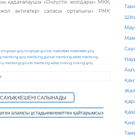
ық қадағалаушы «Оңтүстік жолдары» МКК,
Там
жол активтері сапасы орталығы» РМК
Шіл
Мау
Мам
Сәу
kingroyal giriş
kingroyal güncel
madridbet
madridbet giriş
g
meritking giriş
meritking güncel
meritking adres
meritking
Нау
riş
meritking güncel
meritking adres
mrking
mrking giriş
Ақп
s
Қаң
Жел
Н-САУЫҚ КЕШЕНІ САЛЫНАДЫ
Қар
Қаз
деген алаяқты ұстадыемлекеттен қайтарымсыз
Қыр
Там