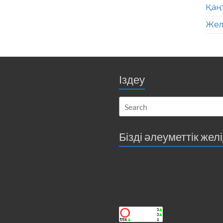
Қаң
Жел
Іздеу
Бізді әлеуметтік жел