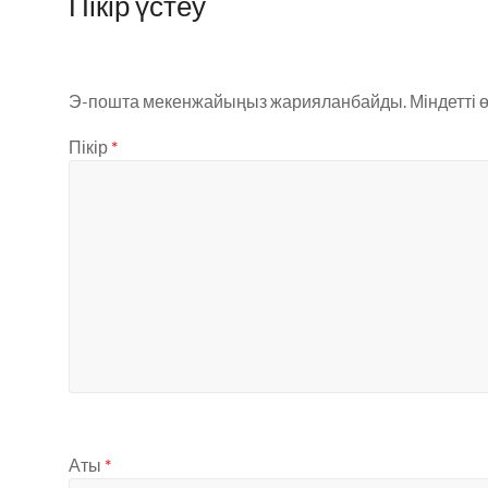
Пікір үстеу
Э-пошта мекенжайыңыз жарияланбайды.
Міндетті 
Пікір
*
Аты
*