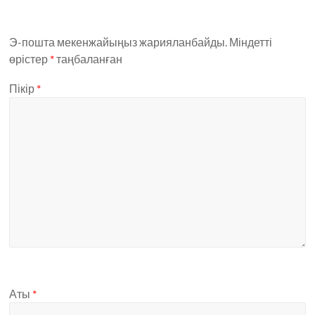
Э-пошта мекенжайыңыз жарияланбайды.
Міндетті
өрістер
*
таңбаланған
Пікір
*
Аты
*