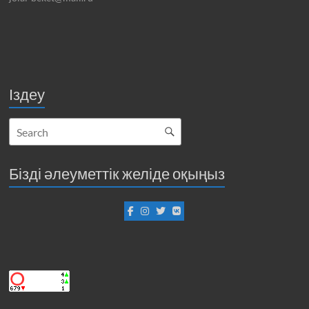
Іздеу
Бізді әлеуметтік желіде оқыңыз