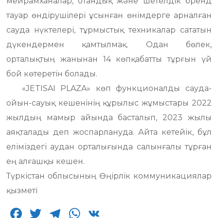
мейрамханалар, отандық және шетелдік бренд
тауар өндірушілері ұсынған өнімдерге арналған
сауда нүктелері, тұрмыстық техникалар сататын
дүкендермен қамтылмақ. Одан бөлек,
орталықтың жанынан 14 көпқабатты тұрғын үй
бой көтеретін болады.
«JETISAI PLAZA» көп функционалды сауда-
ойын-сауық кешенінің құрылыс жұмыстары 2022
жылдың мамыр айында басталып, 2023 жылы
аяқталады деп жоспарлануда. Айта кетейік, бұл
еліміздегі аудан орталығында салынғалы тұрған
ең алғашқы кешен.
Түркістан облысының Өңірлік коммуникациялар
қызметі
F
T
T
W
V