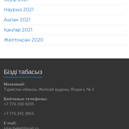
Наурыз 2021
Ақпан 2021
Қаңтар 2021
Желтоқсан 2020
Бізді табасыз
Мекенжай:
Түркістан облысы, Жетісай ауданы, Ясауи к, № 3
Байланыс телефоны:
+7 776 330 4205
+7 775 241 3855
E-mail:
jolai-beket@mail.ru