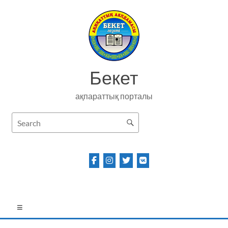
Skip
to
content
Бекет
ақпараттық порталы
Menu