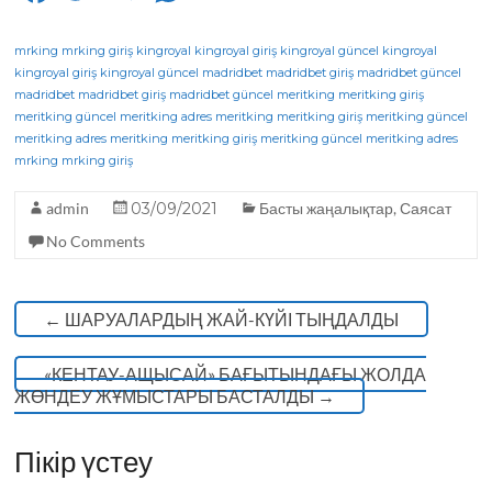
a
w
el
h
K
c
it
e
a
mrking
mrking giriş
kingroyal
kingroyal giriş
kingroyal güncel
kingroyal
kingroyal giriş
kingroyal güncel
madridbet
madridbet giriş
madridbet güncel
e
te
g
ts
madridbet
madridbet giriş
madridbet güncel
meritking
meritking giriş
meritking güncel
b
r
meritking adres
ra
A
meritking
meritking giriş
meritking güncel
meritking adres
meritking
meritking giriş
meritking güncel
meritking adres
o
m
p
mrking
mrking giriş
o
p
admin
03/09/2021
Басты жаңалықтар
,
Саясат
k
No Comments
←
ШАРУАЛАРДЫҢ ЖАЙ-КҮЙІ ТЫҢДАЛДЫ
«КЕНТАУ-АЩЫСАЙ» БАҒЫТЫНДАҒЫ ЖОЛДА
ЖӨНДЕУ ЖҰМЫСТАРЫ БАСТАЛДЫ
→
Пікір үстеу