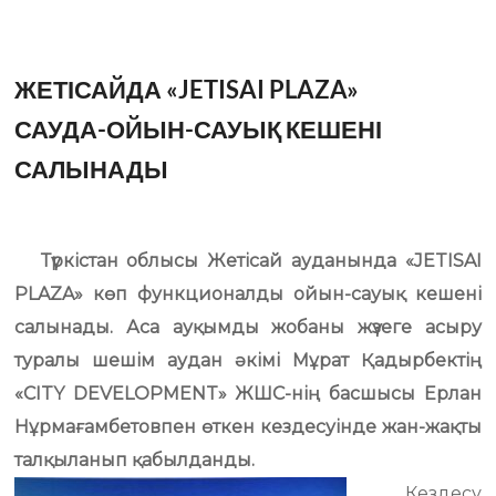
ЖЕТІСАЙДА «JETISAI PLAZA»
САУДА-ОЙЫН-САУЫҚ КЕШЕНІ
САЛЫНАДЫ
Түркістан облысы Жетісай ауданында «JETISAI
PLAZA» көп функционалды ойын-сауық кешені
салынады. Аса ауқымды жобаны жүзеге асыру
туралы шешім аудан әкімі Мұрат Қадырбектің
«CITY DEVELOPMENT» ЖШС-нің басшысы Ерлан
Нұрмағамбетовпен өткен кездесуінде жан-жақты
талқыланып қабылданды.
Кездесу