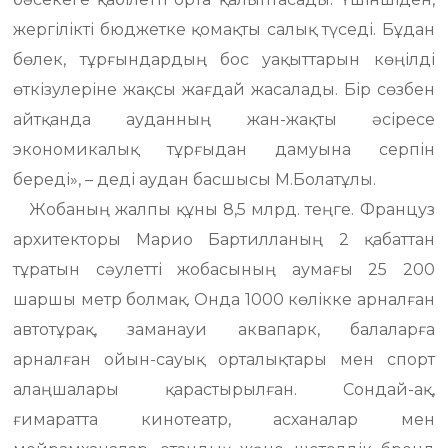
жергілікті бюджетке қомақты салық түседі. Бұдан
бөлек, тұрғындардың бос уақыттарын көңілді
өткізулеріне жақсы жағдай жасалады. Бір сөзбен
айтқанда ауданның жан-жақты әсіресе
экономикалық тұрғыдан дамуына серпін
береді», – деді аудан басшысы М.Болатұлы.
Жобаның жалпы құны 8,5 млрд. теңге. Француз
архитекторы Марио Бартилланың 2 қабаттан
тұратын сәулетті жобасының аумағы 25 200
шаршы метр болмақ. Онда 1000 көлікке арналған
автотұрақ, заманауи аквапарк, балаларға
арналған ойын-сауық орталықтары мен спорт
алаңшалары қарастырылған. Сондай-ақ,
ғимаратта кинотеатр, асханалар мен