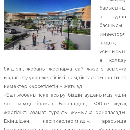
барысынд
а аудан
басшысы
инвесторл
ардың
ұсынысын
а қолдау
білдіріп, жобаны жоспарға сай жүзеге асыруға
ықпал ету үшін жергілікті әкімдік тарапынан тиісті
көмектер көрсетілетінін жеткізді.
«Бұл жобаны іске асыру біздің ауданымыз үшін
өте тиімді болмақ. Біріншіден, 1300-ге жуық
жергілікті азамат тұрақты жұмысқа орналасады.
Екіншіден, кәсіпкерлеріміздің арасында
бәсекеге қабілетті орта қалыптасады. Үшіншіден,