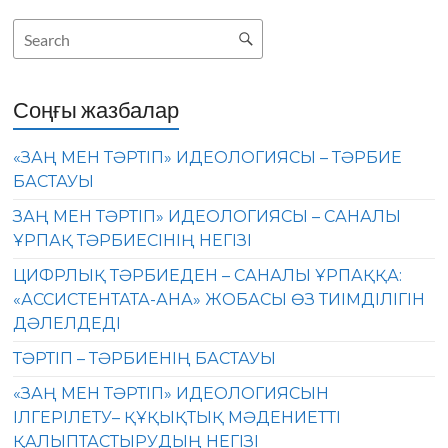
Соңғы жазбалар
«ЗАҢ МЕН ТӘРТІП» ИДЕОЛОГИЯСЫ – ТӘРБИЕ
БАСТАУЫ
ЗАҢ МЕН ТӘРТІП» ИДЕОЛОГИЯСЫ – САНАЛЫ
ҰРПАҚ ТӘРБИЕСІНІҢ НЕГІЗІ
ЦИФРЛЫҚ ТӘРБИЕДЕН – САНАЛЫ ҰРПАҚҚА:
«АССИСТЕНТАТА-АНА» ЖОБАСЫ ӨЗ ТИІМДІЛІГІН
ДӘЛЕЛДЕДІ
ТӘРТІП – ТӘРБИЕНІҢ БАСТАУЫ
«ЗАҢ МЕН ТӘРТІП» ИДЕОЛОГИЯСЫН
ІЛГЕРІЛЕТУ– ҚҰҚЫҚТЫҚ МӘДЕНИЕТТІ
ҚАЛЫПТАСТЫРУДЫҢ НЕГІЗІ