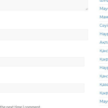
Шіл
Мау
Мам
Сәу
Нау
Ақп
Қаң
Қыр
Нау
Қаң
Қаз
Қыр
Мау
 the next time I comment.