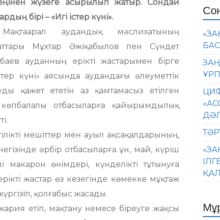
кеңінен жүзеге асырылып жатыр. Сондай
Со
рдың бірі – «Игі істер күні».
аарал аудандық мәслихатының
«ЗА
БАС
аттары Мұхтар Әжіқабылов пен Сүндет
баев ауданның ерікті жастарымен бірге
ЗАҢ
ҰРП
істер күні» аясында аудандағы әлеуметтік
уды қажет ететін аз қамтамасыз етілген
ЦИФ
«АС
көпбалалы отбасыларға қайырымдылық
ДӘ
ті.
ТӘР
лікті мешіттер мен ауыл ақсақалдарының,
егізінде әрбір отбасыларға ұн, май, күріш
«ЗА
ІЛГ
і макарон өнімдері, күнделікті тұтынуға
ҚАЛ
 ерікті жастар өз кезегінде көмекке мұқтаж
ргізіп, қолғабыс жасады.
Мұ
жария етіп, мақтану немесе біреуге жақсы