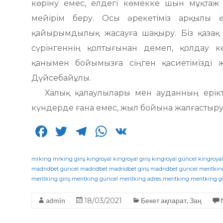
көріну емес, елдегі көмекке шын мұқтаж
мейірім беру. Осы әрекетіміз арқылы ө
қайырымдылық жасауға шақыру. Біз қазақ 
сүрінгеннің қолтығынан демеп, қолдау 
қанымен бойымызға сіңген қасиетімізді 
Дүйсебайұлы.
Халық қалаулылары мен ауданның ерікті 
күндерде ғана емес, жыл бойына жалғастыруғ
F
T
T
W
V
a
w
el
h
K
c
it
e
a
mrking
mrking giriş
kingroyal
kingroyal giriş
kingroyal güncel
kingroyal
madridbet güncel
madridbet
madridbet giriş
madridbet güncel
meritkin
e
te
g
ts
meritking giriş
meritking güncel
meritking adres
meritking
meritking gi
b
r
ra
A
admin
18/03/2021
Бекет ақпарат
,
Заң
o
m
p