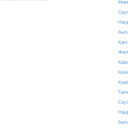
Мам
Сәу
Нау
Ақп
Қаң
Жел
Қар
Қаз
Қыр
Там
Сәуі
Нау
Ақп