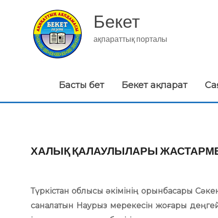
Skip
to
Бекет
content
ақпараттық порталы
Басты бет
Бекет ақпарат
Са
ХАЛЫҚ ҚАЛАУЛЫЛАРЫ ЖАСТАРМ
Түркістан облысы әкімінің орынбасары Сәк
саналатын Наурыз мерекесін жоғары деңгей