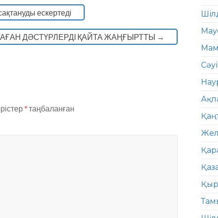
ақтануды ескертеді
Шіл
Мау
АҒАН ДӘСТҮРЛЕРДІ ҚАЙТА ЖАҢҒЫРТТЫ
→
Мам
Сәу
Нау
Ақп
өрістер
*
таңбаланған
Қаң
Жел
Қар
Қаз
Қыр
Там