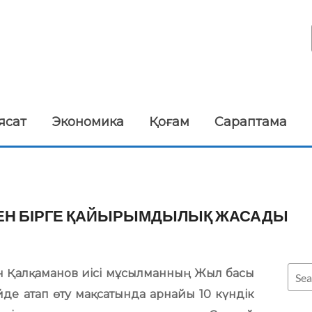
ясат
Экономика
Қоғам
Сараптама
ЕН БІРГЕ ҚАЙЫРЫМДЫЛЫҚ ЖАСАДЫ
ен Қалқаманов иісі мұсылманның Жыл басы
де атап өту мақсатында арнайы 10 күндік