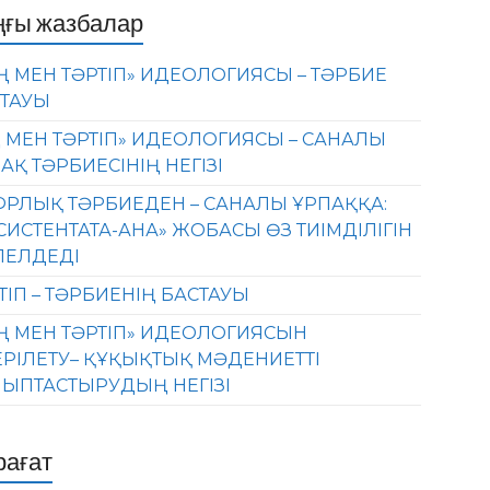
ңғы жазбалар
Ң МЕН ТӘРТІП» ИДЕОЛОГИЯСЫ – ТӘРБИЕ
ТАУЫ
 МЕН ТӘРТІП» ИДЕОЛОГИЯСЫ – САНАЛЫ
АҚ ТӘРБИЕСІНІҢ НЕГІЗІ
РЛЫҚ ТӘРБИЕДЕН – САНАЛЫ ҰРПАҚҚА:
СИСТЕНТАТА-АНА» ЖОБАСЫ ӨЗ ТИІМДІЛІГІН
ЛЕЛДЕДІ
ТІП – ТӘРБИЕНІҢ БАСТАУЫ
Ң МЕН ТӘРТІП» ИДЕОЛОГИЯСЫН
ЕРІЛЕТУ– ҚҰҚЫҚТЫҚ МӘДЕНИЕТТІ
ЫПТАСТЫРУДЫҢ НЕГІЗІ
рағат