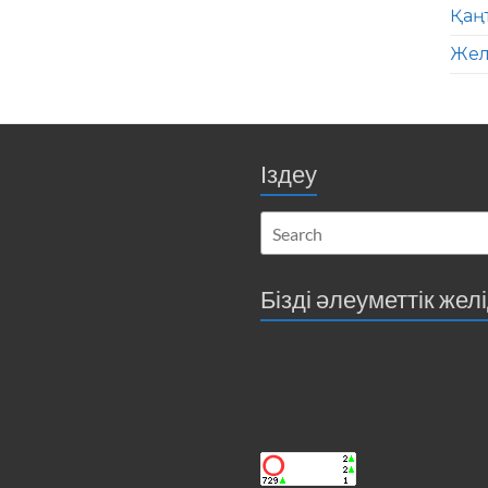
Қаң
Жел
Іздеу
Бізді әлеуметтік жел