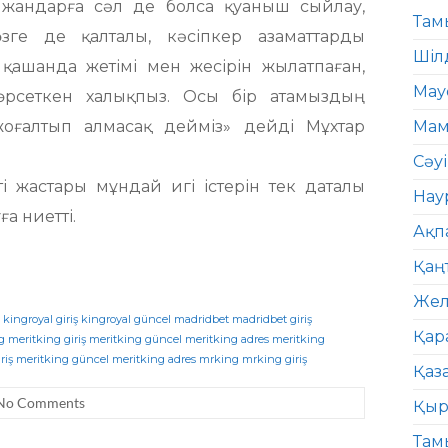
 жандарға сәл де болса қуаныш сыйлау,
Там
зге де қалталы, кәсіпкер азаматтарды
Шіл
қашанда жетімі мен жесірін жылатпаған,
Мау
көрсеткен халықпыз. Осы бір атамыздың
жоғалтып алмасақ дейміз» дейді Мұхтар
Мам
Сәу
жастары мұндай игі істерін тек даталы
Нау
а ниетті.
Ақп
Қаң
Жел
kingroyal giriş
kingroyal güncel
madridbet
madridbet giriş
Қар
g
meritking giriş
meritking güncel
meritking adres
meritking
riş
meritking güncel
meritking adres
mrking
mrking giriş
Қаз
No Comments
Қыр
Там