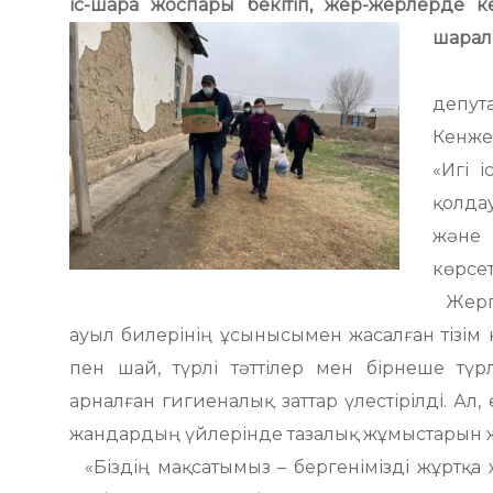
іс-шара жоспары бекітіп, жер-жерлерде 
шарала
Мақт
депут
Кенже
«Игі 
қолда
және 
көрсет
Жергі
ауыл билерінің ұсынысымен жасалған тізім н
пен шай, түрлі тәттілер мен бірнеше түрл
арналған гигиеналық заттар үлестірілді. Ал,
жандардың үйлерінде тазалық жұмыстарын жү
«Біздің мақсатымыз – бергенімізді жұртқа 