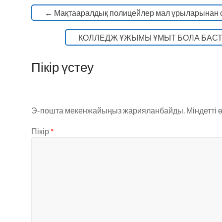
o
p
←
Мақтааралдық полицейлер мал ұрыларынан с
k
КОЛЛЕДЖ ҰЖЫМЫ ҰМЫТ БОЛА БАСТ
Пікір үстеу
Э-пошта мекенжайыңыз жарияланбайды.
Міндетті 
Пікір
*