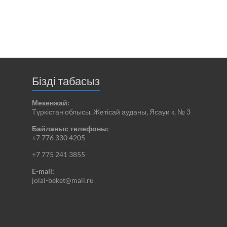
Бізді табасыз
Мекенжай:
Түркістан облысы, Жетісай ауданы, Ясауи к, № 3
Байланыс телефоны:
+7 776 330 4205
+7 775 241 3855
E-mail:
jolai-beket@mail.ru