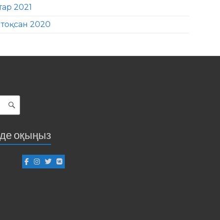
тар 2021
тоқсан 2020
іде оқыңыз