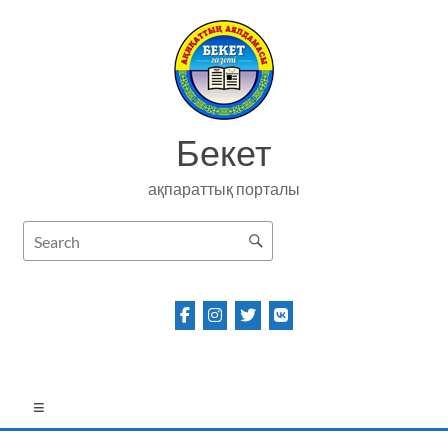
Skip
to
content
Бекет
ақпараттық порталы
Menu