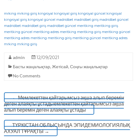
a
w
el
h
K
c
it
e
a
mrking
mrking giriş
kingroyal
kingroyal giriş
kingroyal güncel
kingroyal
kingroyal giriş
kingroyal güncel
madridbet
madridbet giriş
madridbet güncel
e
te
g
ts
madridbet
madridbet giriş
madridbet güncel
meritking
meritking giriş
meritking güncel
b
r
meritking adres
ra
A
meritking
meritking giriş
meritking güncel
meritking adres
meritking
meritking giriş
meritking güncel
meritking adres
o
m
p
mrking
mrking giriş
o
p
admin
12/09/2021
k
Басты жаңалықтар
,
Жетісай
,
Соңғы жаңалықтар
No Comments
←
Мемлекеттен қайтарымсыз ақша алып беремін
деген алаяқты ұстадыемлекеттен қайтарымсыз ақша
алып беремін деген алаяқты ұстады
ТҮРКІСТАН ОБЛЫСЫНДА ЭПИДЕМИОЛОГИЯЛЫҚ
АХУАЛ ТҰРАҚТЫ
→