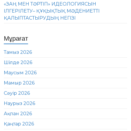
«ЗАҢ МЕН ТӘРТІП» ИДЕОЛОГИЯСЫН
ІЛГЕРІЛЕТУ– ҚҰҚЫҚТЫҚ МӘДЕНИЕТТІ
ҚАЛЫПТАСТЫРУДЫҢ НЕГІЗІ
Мұрағат
Тамыз 2026
Шілде 2026
Маусым 2026
Мамыр 2026
Сәуір 2026
Наурыз 2026
Ақпан 2026
Қаңтар 2026