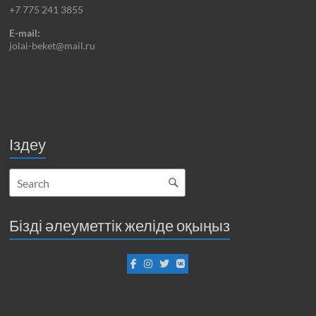
+7 775 241 3855
E-mail:
jolai-beket@mail.ru
Іздеу
Бізді әлеуметтік желіде оқыңыз