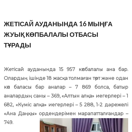
ЖЕТІСАЙ АУДАНЫНДА 16 МЫҢҒА
ЖУЫҚ КӨПБАЛАЛЫ ОТБАСЫ
ТҰРАДЫ
Жетісай ауданында 15 957 көпбалалы ана бар.
Олардың ішінде 18 жасқа толмаған төрт және одан
көп баласы бар аналар – 7 869 болса, батыр
аналардың саны – 369, «Алтын алқа» иегерлері – 1
682, «Күміс алқа» иегерлері – 5 288, 1-2 дәрежелі
«Ана Даңқы» ордендерімен марапатталғандар –
749.