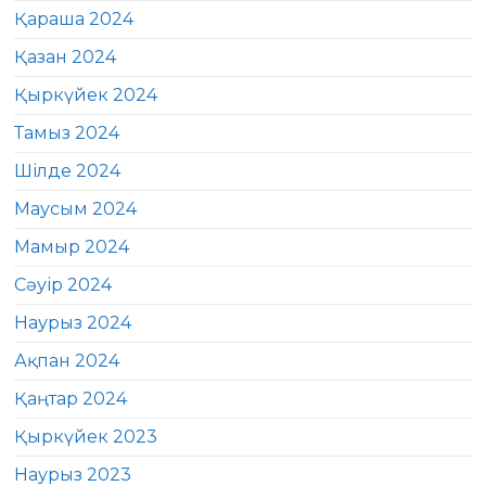
Қараша 2024
Қазан 2024
Қыркүйек 2024
Тамыз 2024
Шілде 2024
Маусым 2024
Мамыр 2024
Сәуір 2024
Наурыз 2024
Ақпан 2024
Қаңтар 2024
Қыркүйек 2023
Наурыз 2023