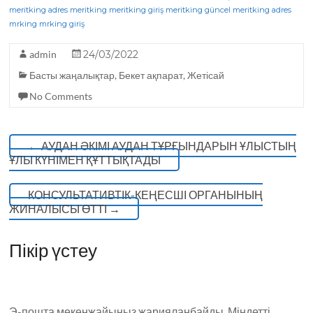
b
r
ra
A
meritking adres
meritking
meritking giriş
meritking güncel
meritking adres
o
m
p
mrking
mrking giriş
o
p
admin
24/03/2022
k
Басты жаңалықтар
,
Бекет ақпарат
,
Жетісай
No Comments
←
АУДАН ӘКІМІ АУДАН ТҰРҒЫНДАРЫН ҰЛЫСТЫҢ
ҰЛЫ КҮНІМЕН ҚҰТТЫҚТАДЫ
КОНСУЛЬТАТИВТІК-КЕҢЕСШІ ОРГАНЫНЫҢ
ЖИНАЛЫСЫ ӨТТІ
→
Пікір үстеу
Э-пошта мекенжайыңыз жарияланбайды.
Міндетті