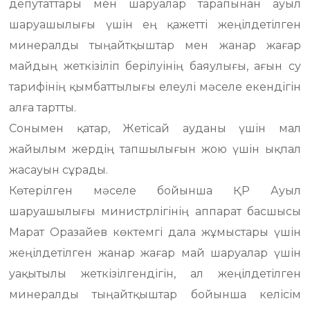
депутаттары мен шаруалар тарапынан ауыл
шаруашылығы үшін ең қажетті жеңілдетілген
минералды тыңайтқыштар мен жанар жағар
майдың жеткізіліп берілуінің баяулығы, ағын су
тарифінің қымбаттылығы елеулі мәселе екендігін
алға тартты.
Сонымен қатар, Жетісай ауданы үшін мал
жайылым жердің тапшылығын жою үшін ықпал
жасауын сұрады.
Көтерілген мәселе бойынша ҚР Ауыл
шаруашылығы министрлігінің аппарат басшысы
Марат Оразайев көктемгі дала жұмыстары үшін
жеңілдетілген жанар жағар май шаруалар үшін
уақытылы жеткізілгендігін, ал жеңілдетілген
минералды тыңайтқыштар бойынша келісім