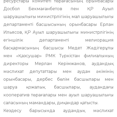
ресурстары комитеті төрағасының орынбасары
Досбол Бекмағанбетов пен ҚР Ауыл
шаруашылығы министрлігінің мал шаруашылығы
департаменті басшысының орынбасары Ерлан
Ильясов, ҚР Ауыл шаруашылығы министрлігінің
егіншілік департаменті мелиорация
басқармасының басшысы Медет Жәдігерұлы
мен «Қазсушар» РМК Түркістан филиалының
директоры Мерлан Керімжанов, аудандық
мәслихат депутаттары мен аудан әкімінің
орынбасары, дербес бөлім басшылары мен
шаруа қожалық басшылары, аудандағы
кооператив төрағалары мен ауыл шаруашылығы
саласының мамандары, диқандар қатысты.
Кездесу барысында аудандық мәслихат