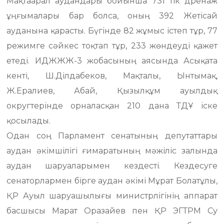
Мақтаарал аудандары бойынша 731 тік дренаж
ұңғымалары бар болса, оның 392 Жетісай
ауданына қарасты. Бүгінде 82 жұмыс істеп тұр, 77
режимге сәйкес тоқтап тұр, 233 жөндеуді қажет
етеді. ИДЖЖЖ-3 жобасының аясында Асықата
кенті, Ш.Ділдабеков, Мақталы, Ынтымақ,
Ж.Ералиев, Абай, Қызылқұм ауылдық
округтерінде орналасқан 210 дана ТДҰ іске
қосылады.
Одан соң Парламент сенатының депутаттары
аудан әкімшілігі ғимаратының мәжіліс залында
аудан шаруаларымен кездесті. Кездесуге
сенаторлармен бірге аудан әкімі Мұрат Болатұлы,
ҚР Ауыл шаруашылығы министрлігінің аппарат
басшысы Марат Оразайев пен ҚР ЭГТРМ Су