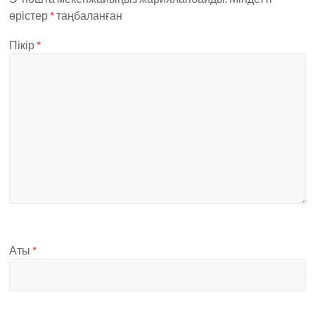
өрістер
*
таңбаланған
Пікір
*
Аты
*