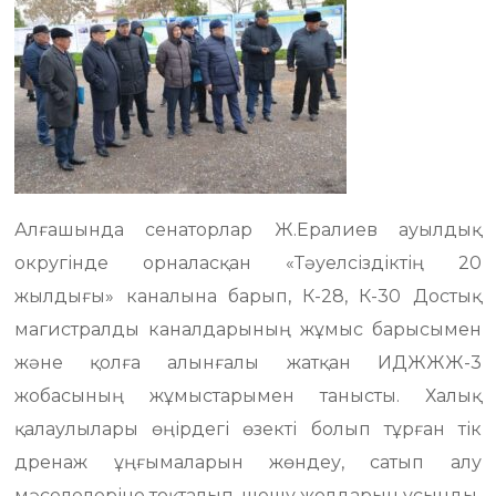
Алғашында сенаторлар Ж.Ералиев ауылдық
округінде орналасқан «Тәуелсіздіктің 20
жылдығы» каналына барып, К-28, К-30 Достық
магистралды каналдарының жұмыс барысымен
және қолға алынғалы жатқан ИДЖЖЖ-3
жобасының жұмыстарымен танысты. Халық
қалаулылары өңірдегі өзекті болып тұрған тік
дренаж ұңғымаларын жөндеу, сатып алу
мәселелеріне тоқталып, шешу жолдарын ұсынды.