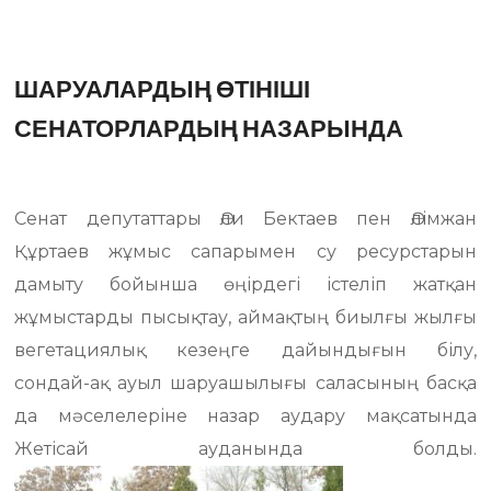
ШАРУАЛАРДЫҢ ӨТІНІШІ
СЕНАТОРЛАРДЫҢ НАЗАРЫНДА
Сенат депутаттары Әли Бектаев пен Әлімжан
Құртаев жұмыс сапарымен су ресурстарын
дамыту бойынша өңірдегі істеліп жатқан
жұмыстарды пысықтау, аймақтың биылғы жылғы
вегетациялық кезеңге дайындығын білу,
сондай-ақ ауыл шаруашылығы саласының басқа
да мәселелеріне назар аудару мақсатында
Жетісай ауданында болды.