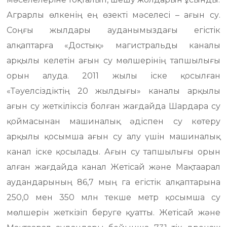
Аграрлы өлкенің ең өзекті мәселесі – ағын су.
Соңғы жылдары ауданымыздағы егістік
алқаптарға «Достық» магистральды каналы
арқылы келетін ағын су мөлшерінің тапшылығы
орын алуда. 2011 жылы іске қосылған
«Тәуелсіздіктің 20 жылдығы» каналы арқылы
ағын су жеткіліксіз болған жағдайда Шардара су
қоймасынан машиналық әдіспен су көтеру
арқылы қосымша ағын су алу үшін машиналық
канал іске қосылады. Ағын су тапшылығы орын
алған жағдайда канал Жетісай және Мақтаарал
аудандарының 86,7 мың га егістік алқаптарына
250,0 мен 350 млн текше метр қосымша су
мөлшерін жеткізіп беруге қуатты. Жетісай және