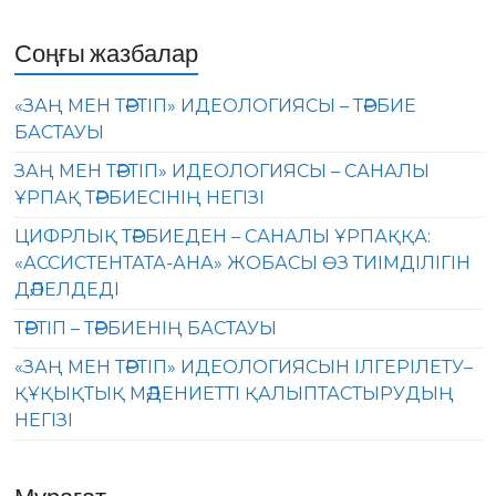
Соңғы жазбалар
«ЗАҢ МЕН ТӘРТІП» ИДЕОЛОГИЯСЫ – ТӘРБИЕ
БАСТАУЫ
ЗАҢ МЕН ТӘРТІП» ИДЕОЛОГИЯСЫ – САНАЛЫ
ҰРПАҚ ТӘРБИЕСІНІҢ НЕГІЗІ
ЦИФРЛЫҚ ТӘРБИЕДЕН – САНАЛЫ ҰРПАҚҚА:
«АССИСТЕНТАТА-АНА» ЖОБАСЫ ӨЗ ТИІМДІЛІГІН
ДӘЛЕЛДЕДІ
ТӘРТІП – ТӘРБИЕНІҢ БАСТАУЫ
«ЗАҢ МЕН ТӘРТІП» ИДЕОЛОГИЯСЫН ІЛГЕРІЛЕТУ–
ҚҰҚЫҚТЫҚ МӘДЕНИЕТТІ ҚАЛЫПТАСТЫРУДЫҢ
НЕГІЗІ