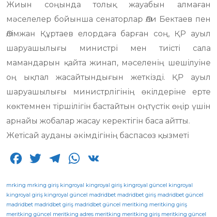
Жиын соңында толық жауабын алмаған
мәселелер бойынша сенаторлар Әли Бектаев пен
Әлімжан Құртаев елордаға барған соң, ҚР ауыл
шаруашылығы министрі мен тиісті сала
мамандарын қайта жинап, мәселенің шешілуіне
оң ықпал жасайтындығын жеткізді. ҚР ауыл
шаруашылығы министрлігінің өкілдеріне ерте
көктемнен тіршілігін бастайтын оңтүстік өңір үшін
арнайы жобалар жасау керектігін баса айтты.
Жетісай ауданы әкімдігінің баспасөз қызметі
F
T
T
W
V
a
w
el
h
K
c
it
e
a
mrking
mrking giriş
kingroyal
kingroyal giriş
kingroyal güncel
kingroyal
kingroyal giriş
kingroyal güncel
madridbet
madridbet giriş
madridbet güncel
e
te
g
ts
madridbet
madridbet giriş
madridbet güncel
meritking
meritking giriş
meritking güncel
meritking adres
meritking
meritking giriş
meritking güncel