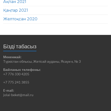
Ақпан 2021
Қаңтар 2021
Желтоқсан 2020
Бізді табасыз
Мекенжай:
Түркістан облысы, Жетісай ауданы, Ясауи к, № 3
Байланыс телефоны:
+7 776 330 4205
+7 775 241 3855
E-mail:
jolai-beket@mail.ru