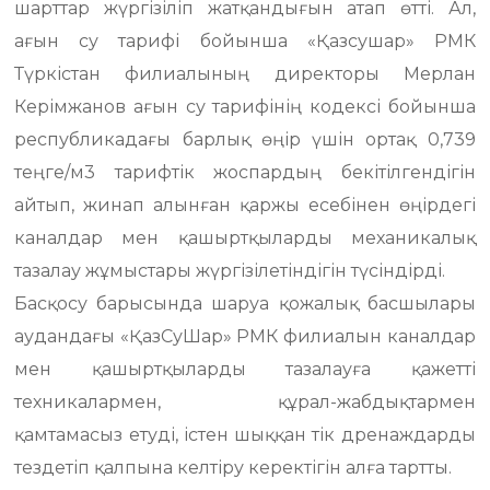
шарттар жүргізіліп жатқандығын атап өтті. Ал,
ағын су тарифі бойынша «Қазсушар» РМК
Түркістан филиалының директоры Мерлан
Керімжанов ағын су тарифінің кодексі бойынша
республикадағы барлық өңір үшін ортақ 0,739
теңге/м3 тарифтік жоспардың бекітілгендігін
айтып, жинап алынған қаржы есебінен өңірдегі
каналдар мен қашыртқыларды механикалық
тазалау жұмыстары жүргізілетіндігін түсіндірді.
Басқосу барысында шаруа қожалық басшылары
аудандағы «ҚазСуШар» РМК филиалын каналдар
мен қашыртқыларды тазалауға қажетті
техникалармен, құрал-жабдықтармен
қамтамасыз етуді, істен шыққан тік дренаждарды
тездетіп қалпына келтіру керектігін алға тартты.