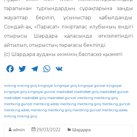
тарапынан тұрғындардың сұрақтарына заңды
жауаптар беріліп, ұсыныстар қабылданды.
Сондай-ақ, «Парасат» пікірталас клубының ендігі
отырысы Шардара қаласында өткізілетіндігі
айтылып, отырыстың төрағасы бекітілді.
(с) Шардара ауданы әкімінің баспасөз қызметі
F
T
T
W
V
a
w
el
h
K
c
it
e
a
mrking
mrking giriş
kingroyal
kingroyal giriş
kingroyal güncel
kingroyal
kingroyal giriş
kingroyal güncel
madridbet
madridbet giriş
madridbet güncel
e
te
g
ts
madridbet
madridbet giriş
madridbet güncel
meritking
meritking giriş
meritking güncel
b
r
meritking adres
ra
A
meritking
meritking giriş
meritking güncel
meritking adres
meritking
meritking giriş
meritking güncel
meritking adres
o
m
p
mrking
mrking giriş
o
p
admin
29/03/2022
Шардара