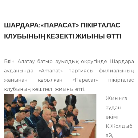
ШАРДАРА:«ПАРАСАТ» ПІКІРТАЛАС
КЛУБЫНЫҢ КЕЗЕКТІ ЖИЫНЫ ӨТТІ
Бүгін Алатау батыр ауылдық округінде Шардара
ауданында «Amanat» партиясы филиалының
жанынан құрылған «Парасат» пікірталас
клубының көшпелі жиыны өтті.
Жиынға
аудан
әкімі
Қ.Жолдыб
ай,