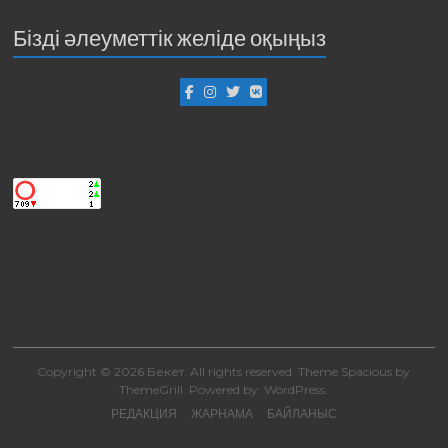
Бізді әлеуметтік желіде оқыңыз
Copyright © 2026
Бекет
. All rights reserved. Theme
Spacious
by
ThemeGrill. Powered by:
WordPress
.
РЕДАКЦИЯ
ЖАРНАМА
БАЙЛАНЫС