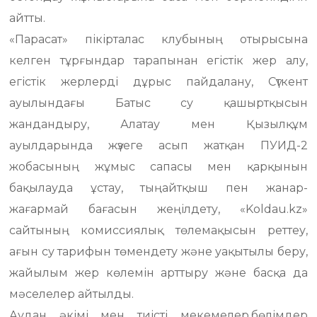
айтты.
«Парасат» пікірталас клубының отырысына
келген тұрғындар тарапынан егістік жер алу,
егістік жерлерді дұрыс пайдалану, Сүткент
ауылындағы Батыс су қашыртқысын
жандандыру, Алатау мен Қызылқұм
ауылдарында жүзеге асып жатқан ПУИД-2
жобасының жұмыс сапасы мен қарқынын
бақылауда ұстау, тыңайтқыш пен жанар-
жағармай бағасын жеңілдету, «Koldau.kz»
сайтының комиссиялық төлемақысын реттеу,
ағын су тарифын төмендету және уақытылы беру,
жайылым жер көлемін арттыру және басқа да
мәселелер айтылды.
Аудан әкімі мен тиісті мекемелер,бөлімдер