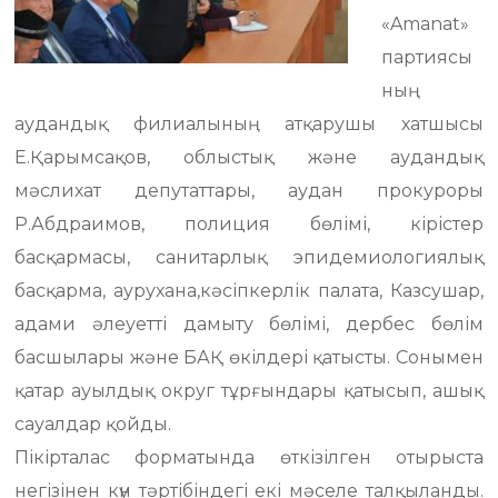
«Amanat»
партиясы
ның
аудандық филиалының атқарушы хатшысы
Е.Қарымсақов, облыстық және аудандық
мәслихат депутаттары, аудан прокуроры
Р.Абдраимов, полиция бөлімі, кірістер
басқармасы, санитарлық эпидемиологиялық
басқарма, аурухана,кәсіпкерлік палата, Казсушар,
адами әлеуетті дамыту бөлімі, дербес бөлім
басшылары және БАҚ өкілдері қатысты. Сонымен
қатар ауылдық округ тұрғындары қатысып, ашық
сауалдар қойды.
Пікірталас форматында өткізілген отырыста
негізінен күн тәртібіндегі екі мәселе талқыланды.