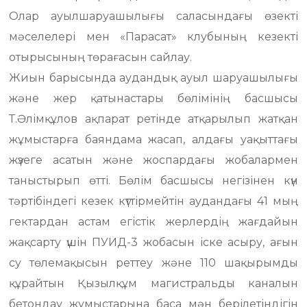
Олар ауылшаруашылығы саласындағы өзекті
мәселелері мен «Парасат» клубының кезекті
отырысының төрағасын сайлау.
Жиын барысында аудандық ауыл шаруашылығы
және жер қатынастары бөлімінің басшысы
Т.Әлімқұлов ақпарат ретінде атқарылып жатқан
жұмыстарға баяндама жасап, алдағы уақыттағы
жүзеге асатын және жоспардағы жобалармен
таныстырып өтті. Бөлім басшысы негізінен күн
тәртібіндегі кезек күттірмейтін аудандағы 41 мың
гектардан астам егістік жерлердің жағдайын
жақсарту үшін ПУИД-3 жобасын іске асыру, ағын
су төлемақысын реттеу және 110 шақырымды
құрайтын Қызылқұм магистральды каналын
бетондау жұмыстарына баса мән берілетіндігін