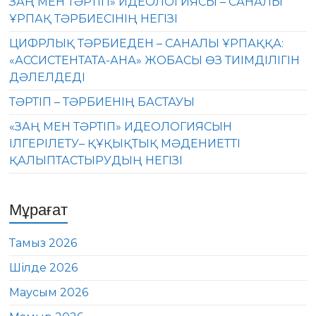
ЗАҢ МЕН ТӘРТІП» ИДЕОЛОГИЯСЫ – САНАЛЫ
ҰРПАҚ ТӘРБИЕСІНІҢ НЕГІЗІ
ЦИФРЛЫҚ ТӘРБИЕДЕН – САНАЛЫ ҰРПАҚҚА:
«АССИСТЕНТАТА-АНА» ЖОБАСЫ ӨЗ ТИІМДІЛІГІН
ДӘЛЕЛДЕДІ
ТӘРТІП – ТӘРБИЕНІҢ БАСТАУЫ
«ЗАҢ МЕН ТӘРТІП» ИДЕОЛОГИЯСЫН
ІЛГЕРІЛЕТУ– ҚҰҚЫҚТЫҚ МӘДЕНИЕТТІ
ҚАЛЫПТАСТЫРУДЫҢ НЕГІЗІ
Мұрағат
Тамыз 2026
Шілде 2026
Маусым 2026