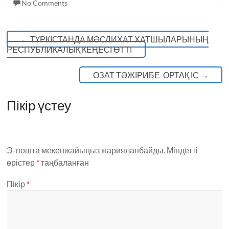
k
No Comments
←
ТҮРКІСТАНДА МӘСЛИХАТ ХАТШЫЛАРЫНЫҢ
РЕСПУБЛИКАЛЫҚ КЕҢЕСІ ӨТТІ
ОЗАТ ТӘЖІРИБЕ-ОРТАҚ ІС
→
Пікір үстеу
Э-пошта мекенжайыңыз жарияланбайды.
Міндетті
өрістер
*
таңбаланған
Пікір
*