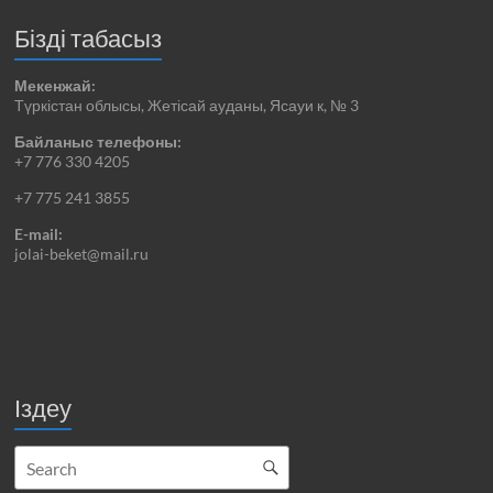
Бізді табасыз
Мекенжай:
Түркістан облысы, Жетісай ауданы, Ясауи к, № 3
Байланыс телефоны:
+7 776 330 4205
+7 775 241 3855
E-mail:
jolai-beket@mail.ru
Іздеу