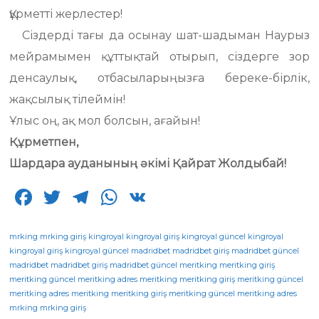
Құрметті жерлестер!
Сіздерді тағы да осынау шат-шадыман Наурыз
мейрамымен құттықтай отырып, сіздерге зор
денсаулық, отбасыларыңызға береке-бірлік,
жақсылық тілеймін!
Ұлыс оң, ақ мол болсын, ағайын!
Құрметпен,
Шардара ауданының әкімі Қайрат Жолдыбай!
F
T
T
W
V
a
w
el
h
K
c
it
e
a
mrking
mrking giriş
kingroyal
kingroyal giriş
kingroyal güncel
kingroyal
kingroyal giriş
kingroyal güncel
madridbet
madridbet giriş
madridbet güncel
e
te
g
ts
madridbet
madridbet giriş
madridbet güncel
meritking
meritking giriş
meritking güncel
b
r
meritking adres
ra
A
meritking
meritking giriş
meritking güncel
meritking adres
meritking
meritking giriş
meritking güncel
meritking adres
o
m
p
mrking
mrking giriş