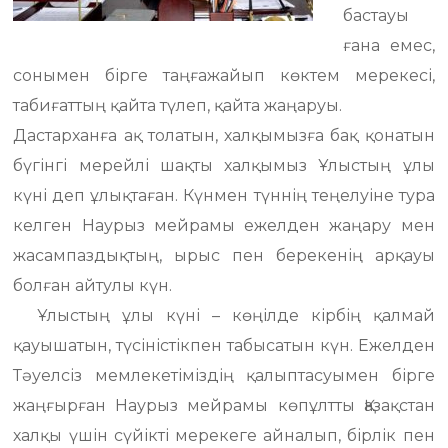
бастауы
ғана емес,
сонымен бірге таңғажайып көктем мерекесі,
табиғаттың қайта түлеп, қайта жаңаруы.
Дастарханға ақ толатын, халқымызға бақ қонатын
бүгінгі мерейлі шақты халқымыз Ұлыстың ұлы
күні деп ұлықтаған. Күнмен түннің теңелуіне тура
келген Наурыз мейрамы ежелден жаңару мен
жасампаздықтың, ырыс пен берекенің арқауы
болған айтулы күн.
Ұлыстың ұлы күні – көңілде кірбің қалмай
қауышатын, түсіністікпен табысатын күн. Ежелден
Тәуелсіз мемлекетіміздің қалыптасуымен бірге
жаңғырған Наурыз мейрамы көпұлтты Қазақстан
халқы үшін сүйікті мерекеге айналып, бірлік пен