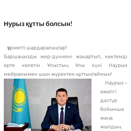
Нурыз құтты болсын!
Құрметті шардаралықтар!
Баршаңызды жер-дүниені жаңартып, көктемді
ерте келетін Ұлыстың Ұлы күні Наурыз
мейрамымен шын жүректен құттықтаймын!
Наурыз –
ежелгі
дәстүр
бойынша
жаңа
жылдың