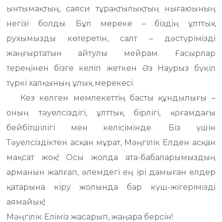
ынтымақтың, саяси тұрақтылықтың нығаюының
негізі болды. Бұл мереке – біздің ұлттық
рухымызды көтеретін, салт – дәстүрімізді
жаңғыртатын айтулы мейрам. Ғасырлар
тереңінен бізге келіп жеткен Әз Наурыз бүкіл
түркі халқының ұлық мерекесі.
Кез келген мемлекеттің басты құндылығы –
оның тәуелсіздігі, ұлттық бірлігі, қоғамдағы
бейбітшілігі мен келісімінде. Біз үшін
Тәуелсіздіктен асқан мұрат, Мәңгілік Елден асқан
мақсат жоқ! Осы жолда ата-бабаларымыздың
арманын жалғап, әлемдегі ең ірі дамыған елдер
қатарына кіру жолында бар күш-жігерімізді
аямайық!
Мәңгілік Еліміз жасарып, жаңара берсін!