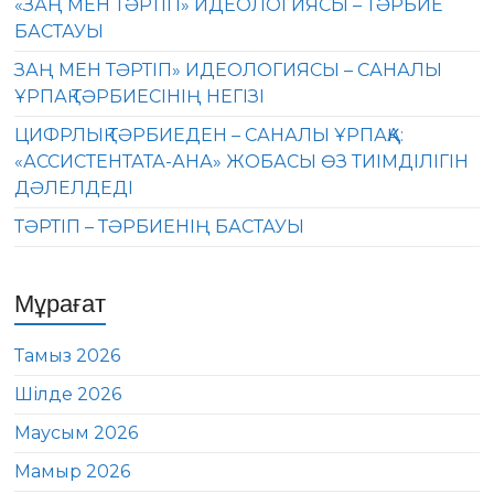
«ЗАҢ МЕН ТӘРТІП» ИДЕОЛОГИЯСЫ – ТӘРБИЕ
БАСТАУЫ
ЗАҢ МЕН ТӘРТІП» ИДЕОЛОГИЯСЫ – САНАЛЫ
ҰРПАҚ ТӘРБИЕСІНІҢ НЕГІЗІ
ЦИФРЛЫҚ ТӘРБИЕДЕН – САНАЛЫ ҰРПАҚҚА:
«АССИСТЕНТАТА-АНА» ЖОБАСЫ ӨЗ ТИІМДІЛІГІН
ДӘЛЕЛДЕДІ
ТӘРТІП – ТӘРБИЕНІҢ БАСТАУЫ
Мұрағат
Тамыз 2026
Шілде 2026
Маусым 2026
Мамыр 2026