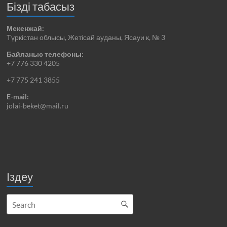
Бізді табасыз
Мекенжай:
Түркістан облысы, Жетісай ауданы, Ясауи к, № 3
Байланыс телефоны:
+7 776 330 4205
+7 775 241 3855
E-mail:
jolai-beket@mail.ru
Іздеу