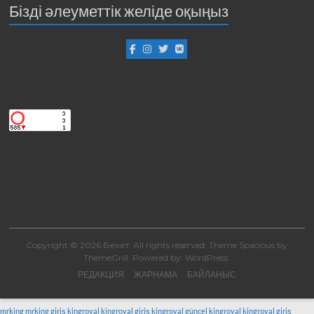
Бізді әлеуметтік желіде оқыңыз
Copyright © 2026
Бекет
. All rights reserved. Theme
Spacious
by
ThemeGrill. Powered by:
WordPress
.
РЕДАКЦИЯ
ЖАРНАМА
БАЙЛАНЫС
mrking
mrking giriş
kingroyal
kingroyal giriş
kingroyal güncel
kingroyal
kingroyal giriş