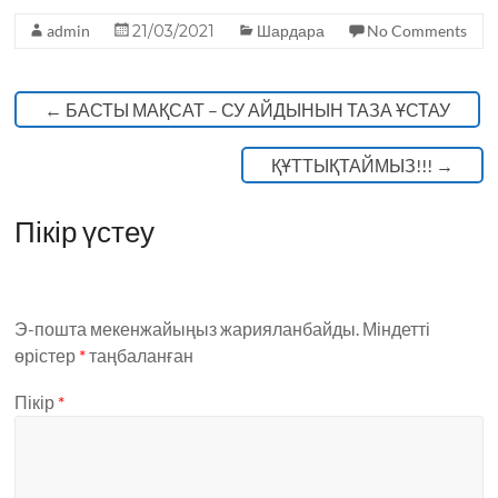
o
p
admin
21/03/2021
Шардара
No Comments
k
←
БАСТЫ МАҚСАТ – СУ АЙДЫНЫН ТАЗА ҰСТАУ
ҚҰТТЫҚТАЙМЫЗ!!!
→
Пікір үстеу
Э-пошта мекенжайыңыз жарияланбайды.
Міндетті
өрістер
*
таңбаланған
Пікір
*