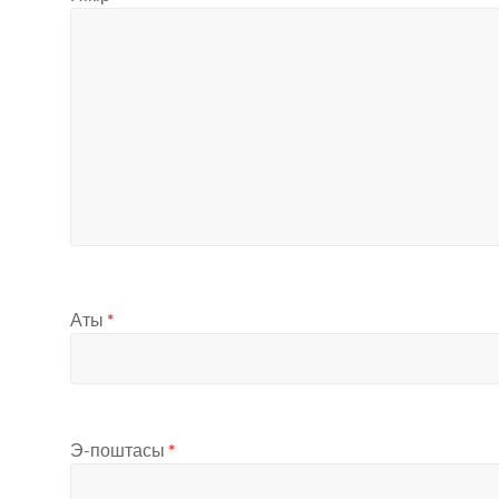
Аты
*
Э-поштасы
*