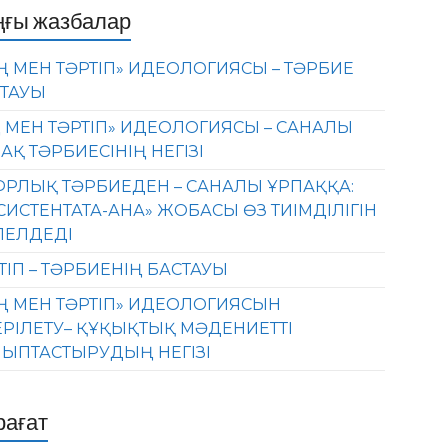
ңғы жазбалар
Ң МЕН ТӘРТІП» ИДЕОЛОГИЯСЫ – ТӘРБИЕ
ТАУЫ
 МЕН ТӘРТІП» ИДЕОЛОГИЯСЫ – САНАЛЫ
АҚ ТӘРБИЕСІНІҢ НЕГІЗІ
РЛЫҚ ТӘРБИЕДЕН – САНАЛЫ ҰРПАҚҚА:
СИСТЕНТАТА-АНА» ЖОБАСЫ ӨЗ ТИІМДІЛІГІН
ЛЕЛДЕДІ
ТІП – ТӘРБИЕНІҢ БАСТАУЫ
Ң МЕН ТӘРТІП» ИДЕОЛОГИЯСЫН
ЕРІЛЕТУ– ҚҰҚЫҚТЫҚ МӘДЕНИЕТТІ
ЫПТАСТЫРУДЫҢ НЕГІЗІ
рағат