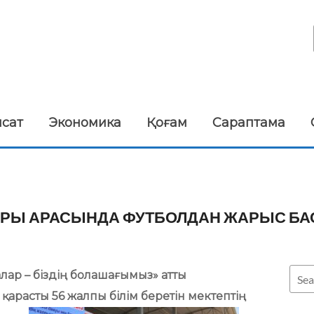
ясат
Экономика
Қоғам
Сараптама
АРЫ АРАСЫНДА ФУТБОЛДАН ЖАРЫС Б
ар – біздің болашағымыз» атты
арасты 56 жалпы білім беретін мектептің