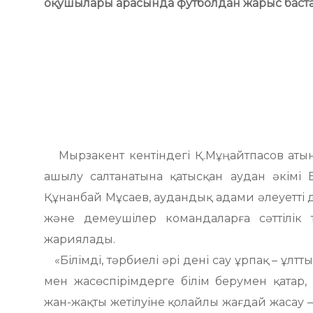
оқушылары арасында футболдан жарыс баст
Мырзакент кентіндегі Қ.Мұңайтпасов атын
ашылу салтанатына қатысқан аудан әкімі 
Құнанбай Мұсаев, аудандық адами әлеуетті 
және демеушілер командаларға сәттілік
жариялады.
«Білімді, тәрбиелі әрі дені сау ұрпақ – ұлт
мен жасөспірімдерге білім берумен қатар,
жан-жақты жетілуіне қолайлы жағдай жасау –