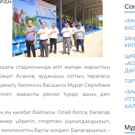
алды.
Со
«ЗА
БАС
ЗАҢ
ҰРП
ЦИФ
«АС
дағы стадионында өтіп жатқан жарыстың
ДӘ
Бақыт Асанов, аудандық соттың төрағасы
ТӘР
дамыту бөлімінің басшысы Мұрат Серікбаев
«ЗА
 тілеп, жарысты ресми түрде ашық деп
ІЛГ
ҚАЛ
тың ең қымбат байлығы. Олай болса, балалар
 өнер үйретіп, спортпен шұғылдандырып,
Мұ
 мемлекеттің басты міндеті. Балаларымыз –