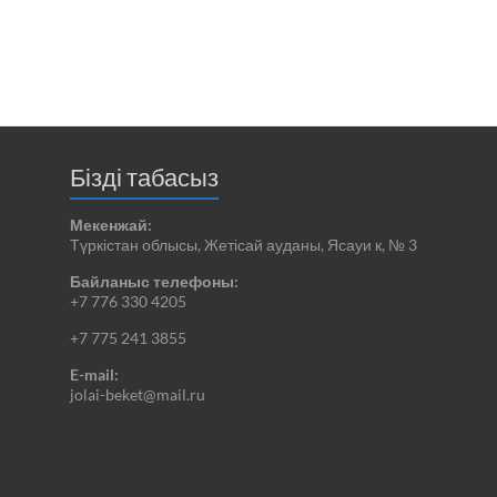
Бізді табасыз
Мекенжай:
Түркістан облысы, Жетісай ауданы, Ясауи к, № 3
Байланыс телефоны:
+7 776 330 4205
+7 775 241 3855
E-mail:
jolai-beket@mail.ru