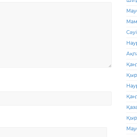
Шіл
Мау
Мам
Сәу
Нау
Ақп
Қаң
Қыр
Нау
Қаң
Қаз
Қыр
Мау