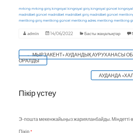
a
w
el
h
K
c
it
e
a
mrking
mrking giriş
kingroyal
kingroyal giriş
kingroyal güncel
kingroyal
madridbet güncel
madridbet
madridbet giriş
madridbet güncel
meritkin
e
te
g
ts
meritking giriş
meritking güncel
meritking adres
meritking
meritking gi
b
r
ra
A
admin
14/06/2022
Басты жаңалықтар
o
m
p
o
p
←
МЫРЗАКЕНТ» АУДАНДЫҚ АУРУХАНАСЫ О
k
ОРАЛДЫ
АУДАНДА «ХАЛ
Пікір үстеу
Э-пошта мекенжайыңыз жарияланбайды.
Міндетті 
Пікір
*