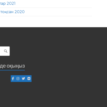
тар 2021
тоқсан 2020
іде оқыңыз