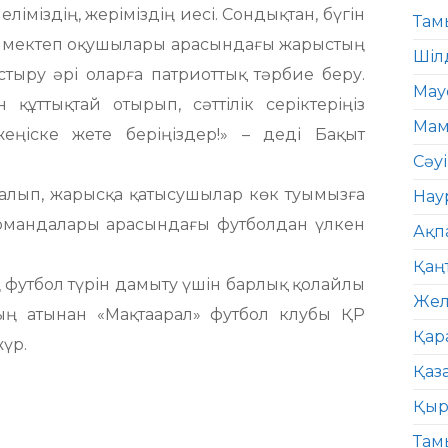
ліміздің, жеріміздің иесі. Сондықтан, бүгін
Там
н мектеп оқушылары арасындағы жарыстың
Шіл
стыру әрі оларға патриоттық тәрбие беру.
Мау
ұттықтай отырып, сәттілік серіктеріңіз
Мам
еңіске жете беріңіздер!» – деді Бақыт
Сәу
лып, жарысқа қатысушылар көк туымызға
Нау
командалары арасындағы футболдан үлкен
Ақп
Қаң
 футбол түрін дамыту үшін барлық қолайлы
Жел
ның атынан «Мақтаарал» футбол клубы ҚР
Қар
үр.
Қаз
Қыр
Там