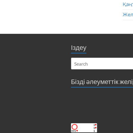
Қаң
Жел
Іздеу
Бізді әлеуметтік жел