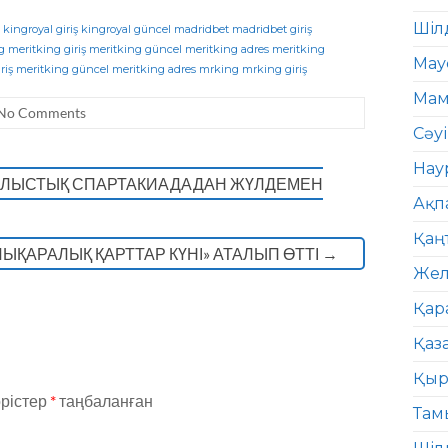
Шіл
kingroyal giriş
kingroyal güncel
madridbet
madridbet giriş
g
meritking giriş
meritking güncel
meritking adres
meritking
Мау
riş
meritking güncel
meritking adres
mrking
mrking giriş
Мам
No Comments
Сәу
Нау
БЛЫСТЫҚ СПАРТАКИАДАДАН ЖҮЛДЕМЕН
Ақп
Қаң
ЫҚАРАЛЫҚ ҚАРТТАР КҮНІ» АТАЛЫП ӨТТІ
→
Жел
Қар
Қаз
Қыр
өрістер
*
таңбаланған
Там