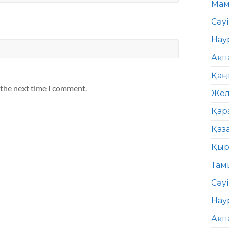
Мам
Сәу
Нау
Ақп
Қаң
 the next time I comment.
Жел
Қар
Қаз
Қыр
Там
Сәуі
Нау
Ақп