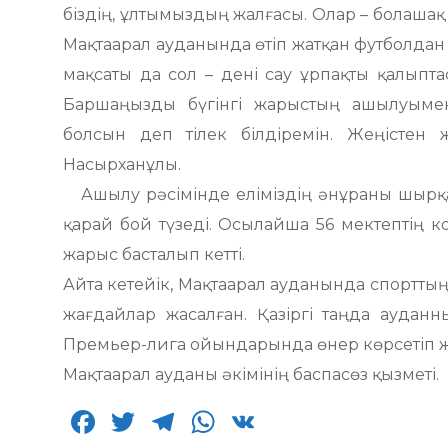
біздің, ұлтымыздың жалғасы. Олар – болашақ е
Мақтаарал ауданында өтіп жатқан футболда
мақсаты да сол – дені сау ұрпақты қалыпта
Баршаңызды бүгінгі жарыстың ашылуымен қ
болсын деп тілек білдіремін. Жеңістен ж
Насырханұлы.
Ашылу рәсімінде еліміздің әнұраны шырқа
қарай бой түзеді. Осылайша 56 мектептің 
жарыс басталып кетті.
Айта кетейік, Мақтаарал ауданында спорттың
жағдайлар жасалған. Қазіргі таңда аудан
Премьер-лига ойындарында өнер көрсетіп ж
Мақтаарал ауданы әкімінің баспасөз қызметі.
F
T
T
W
V