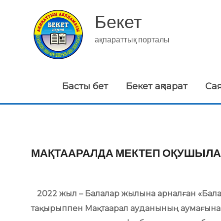
Skip
to
Бекет
content
ақпараттық порталы
Басты бет
Бекет ақпарат
Са
МАҚТААРАЛДА МЕКТЕП ОҚУШЫЛ
2022 жыл – Балалар жылына арналған «Балал
тақырыппен Мақтаарал ауданының аумағына қ