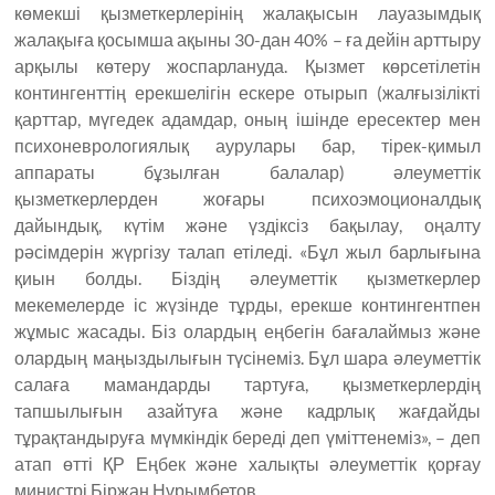
көмекші қызметкерлерінің жалақысын лауазымдық
жалақыға қосымша ақыны 30-дан 40% – ға дейін арттыру
арқылы көтеру жоспарлануда. Қызмет көрсетілетін
контингенттің ерекшелігін ескере отырып (жалғызілікті
қарттар, мүгедек адамдар, оның ішінде ересектер мен
психоневрологиялық аурулары бар, тірек-қимыл
аппараты бұзылған балалар) әлеуметтік
қызметкерлерден жоғары психоэмоционалдық
дайындық, күтім және үздіксіз бақылау, оңалту
рәсімдерін жүргізу талап етіледі. «Бұл жыл барлығына
қиын болды. Біздің әлеуметтік қызметкерлер
мекемелерде іс жүзінде тұрды, ерекше контингентпен
жұмыс жасады. Біз олардың еңбегін бағалаймыз және
олардың маңыздылығын түсінеміз. Бұл шара әлеуметтік
салаға мамандарды тартуға, қызметкерлердің
тапшылығын азайтуға және кадрлық жағдайды
тұрақтандыруға мүмкіндік береді деп үміттенеміз», – деп
атап өтті ҚР Еңбек және халықты әлеуметтік қорғау
министрі Біржан Нұрымбетов.