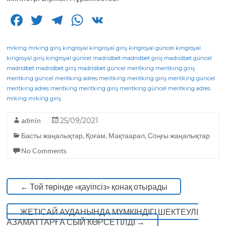
F
T
T
W
V
a
w
el
h
K
c
it
e
a
mrking
mrking giriş
kingroyal
kingroyal giriş
kingroyal güncel
kingroyal
kingroyal giriş
kingroyal güncel
madridbet
madridbet giriş
madridbet güncel
e
te
g
ts
madridbet
madridbet giriş
madridbet güncel
meritking
meritking giriş
meritking güncel
b
r
meritking adres
ra
A
meritking
meritking giriş
meritking güncel
meritking adres
meritking
meritking giriş
meritking güncel
meritking adres
o
m
p
mrking
mrking giriş
o
p
admin
25/09/2021
k
Басты жаңалықтар
,
Қоғам
,
Мақтаарал
,
Соңғы жаңалықтар
No Comments
←
Той төрінде «қауіпсіз» қонақ отырады
ЖЕТІСАЙ АУДАНЫНДА МҮМКІНДІГІ ШЕКТЕУЛІ
АЗАМАТТАРҒА СЫЙ КӨРСЕТІЛДІ
→