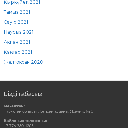
Қыркүйек 2021
Тамыз 2021
Сәуір 2021
Наурыз 2021
Ақпан 2021
Қаңтар 2021
Желтоқсан 2020
Бізді табасыз
Мекенжай:
Түркістан облысы, Жетісай ауданы, Ясауи к, № 3
Байланыс телефоны:
+7 776 330 4205