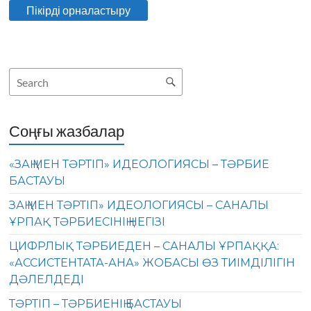
Соңғы жазбалар
«ЗАҢ МЕН ТӘРТІП» ИДЕОЛОГИЯСЫ – ТӘРБИЕ
БАСТАУЫ
ЗАҢ МЕН ТӘРТІП» ИДЕОЛОГИЯСЫ – САНАЛЫ
ҰРПАҚ ТӘРБИЕСІНІҢ НЕГІЗІ
ЦИФРЛЫҚ ТӘРБИЕДЕН – САНАЛЫ ҰРПАҚҚА:
«АССИСТЕНТАТА-АНА» ЖОБАСЫ ӨЗ ТИІМДІЛІГІН
ДӘЛЕЛДЕДІ
ТӘРТІП – ТӘРБИЕНІҢ БАСТАУЫ