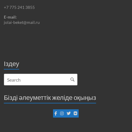
+7 775 241 3855
E-mail:
jolai-beket@mail.ru
Іздеу
Бізді әлеуметтік желіде оқыңыз