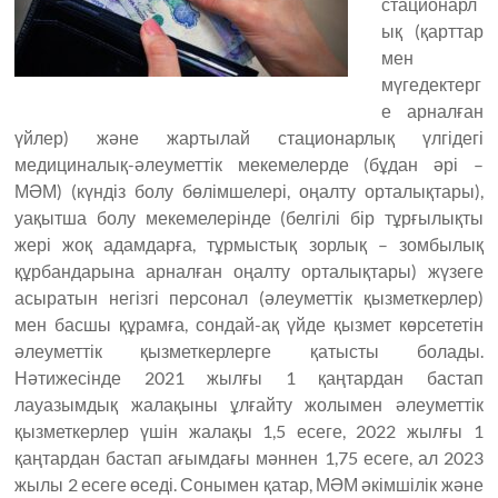
стационарл
ық (қарттар
мен
мүгедектерг
е арналған
үйлер) және жартылай стационарлық үлгідегі
медициналық-әлеуметтік мекемелерде (бұдан әрі –
МӘМ) (күндіз болу бөлімшелері, оңалту орталықтары),
уақытша болу мекемелерінде (белгілі бір тұрғылықты
жері жоқ адамдарға, тұрмыстық зорлық – зомбылық
құрбандарына арналған оңалту орталықтары) жүзеге
асыратын негізгі персонал (әлеуметтік қызметкерлер)
мен басшы құрамға, сондай-ақ үйде қызмет көрсететін
әлеуметтік қызметкерлерге қатысты болады.
Нәтижесінде 2021 жылғы 1 қаңтардан бастап
лауазымдық жалақыны ұлғайту жолымен әлеуметтік
қызметкерлер үшін жалақы 1,5 есеге, 2022 жылғы 1
қаңтардан бастап ағымдағы мәннен 1,75 есеге, ал 2023
жылы 2 есеге өседі. Сонымен қатар, МӘМ әкімшілік және