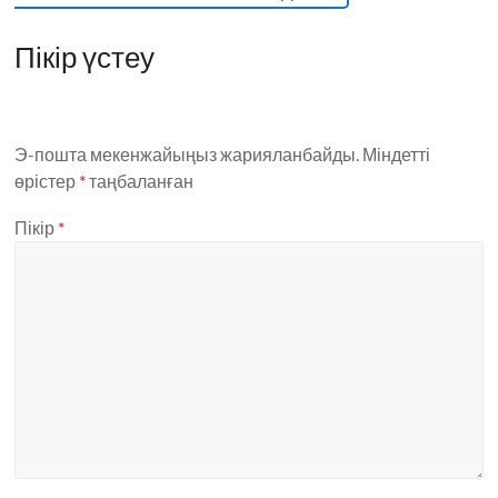
Пікір үстеу
Э-пошта мекенжайыңыз жарияланбайды.
Міндетті
өрістер
*
таңбаланған
Пікір
*