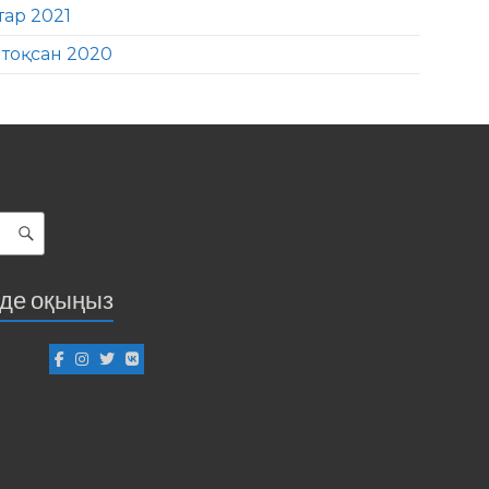
тар 2021
тоқсан 2020
іде оқыңыз