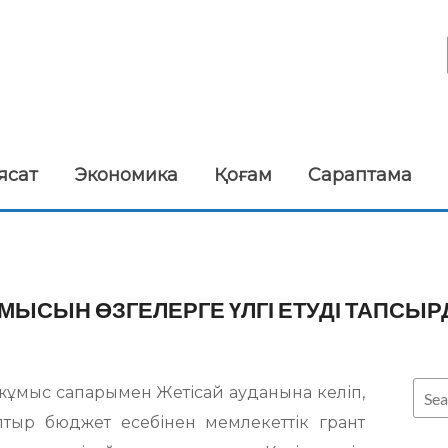
ясат
Экономика
Қоғам
Сараптама
МЫСЫН ӨЗГЕЛЕРГЕ ҮЛГІ ЕТУДІ ТАПСЫ
жұмыс сапарымен Жетісай ауданына келіп,
тыр бюджет есебінен мемлекеттік грант