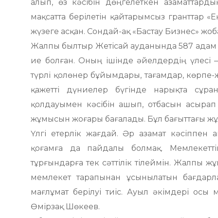
алып, өз кәсібін дөңгелеткен азаматтард
мақсатта берілетін қайтарымсыз гранттар «
жүзеге асқан. Сондай-ақ «Бастау Бизнес» жоб
Жалпы былтыр Жетісай ауданында 587 адам 
ие болған. Оның ішінде әйелдердің үлесі
түрлі қолөнер бұйымдары, тағамдар, көрпе-ж
қажетті дүниелер бүгінде нарықта сұра
қолдауымен кәсібін ашып, отбасын асырап
жұмысын жоғары бағалады. Бұл бағыттағы ж
Үлгі етерлік жағдай. Әр азамат кәсіппен а
қоғамға да пайдалы болмақ. Мемлекетті
тұрғындарға тек сәттілік тілеймін. Жалпы ж
мемлекет тарапынан ұсынылатын бағдарл
мағлұмат берілуі тиіс. Ауыл әкімдері осы 
Өмірзақ Шөкеев.