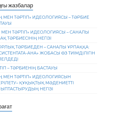
ңғы жазбалар
Ң МЕН ТӘРТІП» ИДЕОЛОГИЯСЫ – ТӘРБИЕ
ТАУЫ
 МЕН ТӘРТІП» ИДЕОЛОГИЯСЫ – САНАЛЫ
АҚ ТӘРБИЕСІНІҢ НЕГІЗІ
РЛЫҚ ТӘРБИЕДЕН – САНАЛЫ ҰРПАҚҚА:
СИСТЕНТАТА-АНА» ЖОБАСЫ ӨЗ ТИІМДІЛІГІН
ЛЕЛДЕДІ
ТІП – ТӘРБИЕНІҢ БАСТАУЫ
Ң МЕН ТӘРТІП» ИДЕОЛОГИЯСЫН
ЕРІЛЕТУ– ҚҰҚЫҚТЫҚ МӘДЕНИЕТТІ
ЫПТАСТЫРУДЫҢ НЕГІЗІ
рағат