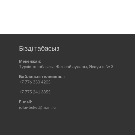
Бізді табасыз
Мекенжай:
Түркістан облысы, Жетісай ауданы, Ясауи к, № 3
Байланыс телефоны:
+7 776 330 4205
+7 775 241 3855
E-mail:
jolai-beket@mail.ru