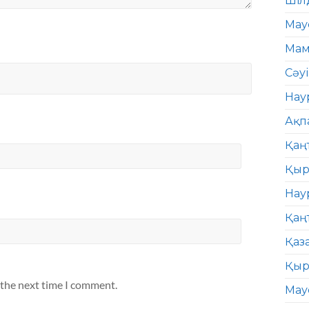
Шіл
Мау
Мам
Сәу
Нау
Ақп
Қаң
Қыр
Нау
Қаң
Қаз
Қыр
 the next time I comment.
Мау