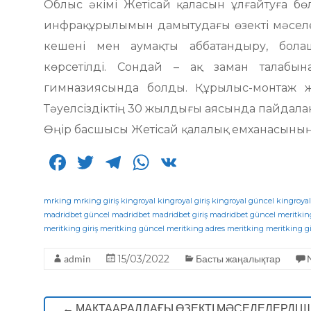
Облыс әкімі Жетісай қаласын ұлғайтуға бө
инфрақұрылымын дамытудағы өзекті мәселел
кешені мен аумақты аббатандыру, бола
көрсетілді. Сондай – ақ заман талаб
гимназиясында болды. Құрылыс-монтаж 
Тәуелсіздіктің 30 жылдығы аясында пайдалан
Өңір басшысы Жетісай қалалық емханасыны
F
T
T
W
V
a
w
el
h
K
c
it
e
a
mrking
mrking giriş
kingroyal
kingroyal giriş
kingroyal güncel
kingroyal
madridbet güncel
madridbet
madridbet giriş
madridbet güncel
meritkin
e
te
g
ts
meritking giriş
meritking güncel
meritking adres
meritking
meritking gi
b
r
ra
A
admin
15/03/2022
Басты жаңалықтар
o
m
p
o
p
←
МАҚТААРАЛДАҒЫ ӨЗЕКТІ МӘСЕЛЕЛЕРДІ 