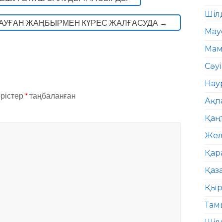
Шіл
АУҒАН ЖАҢБЫРМЕН КҮРЕС ЖАЛҒАСУДА
→
Мау
Мам
Сәу
Нау
өрістер
*
таңбаланған
Ақп
Қаң
Жел
Қар
Қаз
Қыр
Там