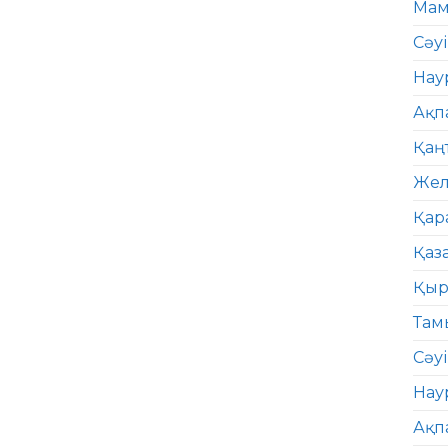
Мам
Сәу
Нау
Ақп
Қаң
Жел
Қар
Қаз
Қыр
Там
Сәуі
Нау
Ақп