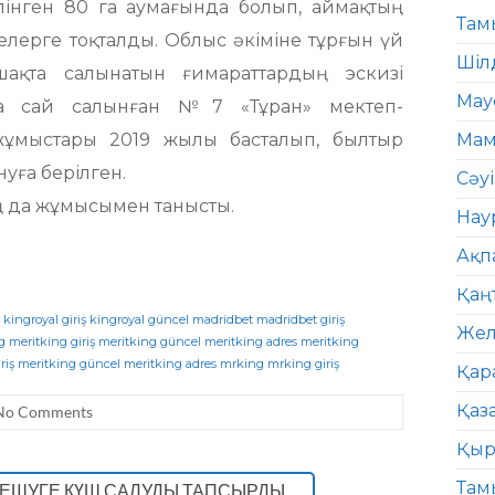
лінген 80 га аумағында болып, аймақтың
Там
ерге тоқталды. Облыс әкіміне тұрғын үй
Шіл
шақта салынатын ғимараттардың эскизі
Мау
ына сай салынған №7 «Тұран» мектеп-
жұмыстары 2019 жылы басталып, былтыр
Мам
уға берілген.
Сәу
ң да жұмысымен танысты.
Нау
Ақп
Қаң
kingroyal giriş
kingroyal güncel
madridbet
madridbet giriş
Жел
g
meritking giriş
meritking güncel
meritking adres
meritking
riş
meritking güncel
meritking adres
mrking
mrking giriş
Қар
Қаз
No Comments
Қыр
Там
ШЕШУГЕ КҮШ САЛУДЫ ТАПСЫРДЫ