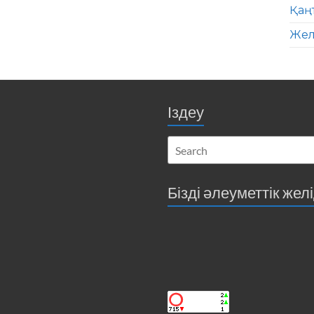
Қаң
Жел
Іздеу
Бізді әлеуметтік жел