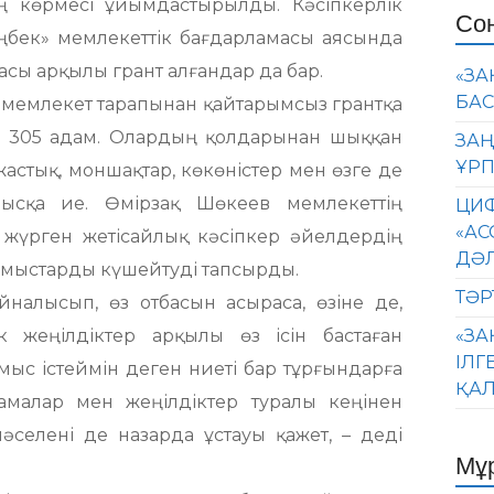
ың көрмесі ұйымдастырылды. Кәсіпкерлік
Со
Еңбек» мемлекеттік бағдарламасы аясында
асы арқылы грант алғандар да бар.
«ЗА
БАС
мемлекет тарапынан қайтарымсыз грантқа
 – 305 адам. Олардың қолдарынан шыққан
ЗАҢ
ҰРП
астық, моншақтар, көкөністер мен өзге де
нысқа ие. Өмірзақ Шөкеев мемлекеттің
ЦИФ
«АС
 жүрген жетісайлық кәсіпкер әйелдердің
ДӘ
ұмыстарды күшейтуді тапсырды.
ТӘР
йналысып, өз отбасын асыраса, өзіне де,
к жеңілдіктер арқылы өз ісін бастаған
«ЗА
ІЛГ
ұмыс істеймін деген ниеті бар тұрғындарға
ҚАЛ
амалар мен жеңілдіктер туралы кеңінен
мәселені де назарда ұстауы қажет, – деді
Мұ