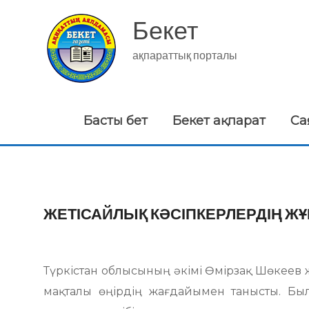
Skip
to
Бекет
content
ақпараттық порталы
Басты бет
Бекет ақпарат
Са
ЖЕТІСАЙЛЫҚ КӘСІПКЕРЛЕРДІҢ ЖҰ
Түркістан облысының әкімі Өмірзақ Шөкеев 
мақталы өңірдің жағдайымен танысты. Был