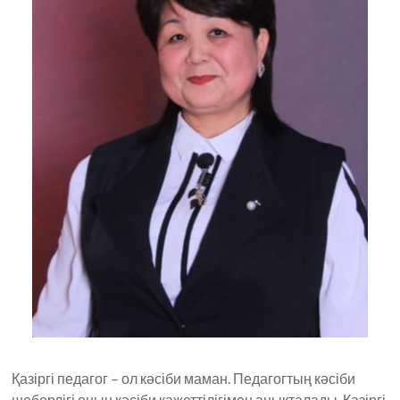
Қазіргі педагог – ол кәсіби маман. Педагогтың кәсіби
шеберлігі оның кәсіби қажеттілігімен анықталады. Қазіргі