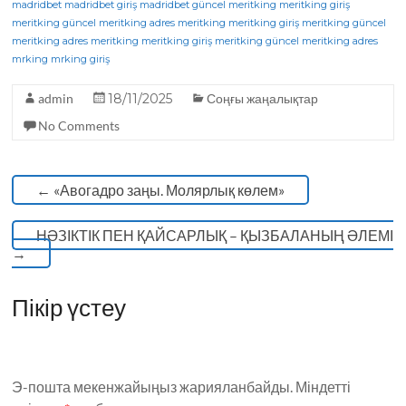
e
te
g
ts
madridbet
madridbet giriş
madridbet güncel
meritking
meritking giriş
meritking güncel
b
r
meritking adres
ra
A
meritking
meritking giriş
meritking güncel
meritking adres
meritking
meritking giriş
meritking güncel
meritking adres
o
m
p
mrking
mrking giriş
o
p
admin
18/11/2025
Соңғы жаңалықтар
k
No Comments
←
«Авогадро заңы. Молярлық көлем»
НӘЗІКТІК ПЕН ҚАЙСАРЛЫҚ – ҚЫЗБАЛАНЫҢ ӘЛЕМІ
→
Пікір үстеу
Э-пошта мекенжайыңыз жарияланбайды.
Міндетті