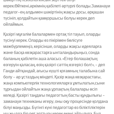
керек.Өйткені,әркімнің қабілеті әртүрлі болады.Заманауи
педагог–ең алдымен шәкіртінің жақсы досы, әрқашан
түсініп, қолдайтын қамқоршысы болуы керек деп
ойлаймын.
Қазіргі мұғалім балалармен ортақ тіл тауып, оларды
түсінуі керек. Оларды өз пікірімен бөлісуге
мәжбүрлемеңіз, керісінше, оларды жақсы идеяларға
және басқа көзқарастарға ынталандырыңыз, сонда
баланың қабілетін аша аласыз. «Егер болашақтың
өзгеруін қаласаң, өзің қазіргі сәттің өзгерісі бол!», – деп
Ганди айтқандай, ағысы күшті қоғамның талабына сай
болу – әр ұстаздың міндеті. Қазір жаңа көзқарастағы,
жаңа компьютерлік технологияларға ұмтылатын,сыни
тұрғыдан ойлайтын жаңа ұрпақтың балалары өсіп
келеді. Қазіргі таңдағы педагогтың басты құндылығы –
заманауи техниканы игеру, оны оқу процесінде қолдана
білуі маңызды. Бүгінгі күні педагогтар өз біліктіліктерін
үш жылда бір рет арттыру керек екені айтылуда. Бұл,