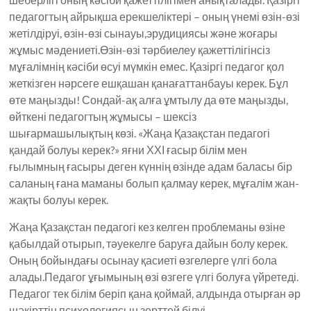
педагогтың айрықша ерекшеліктері – оның үнемі өзін-өзі
жетілдіруі, өзін-өзі сынауы,эрудициясы және жоғары
жұмыс мәдениеті.Өзін-өзі тәрбиелеу қажеттілігінсіз
мұғалімнің кәсіби өсуі мүмкін емес. Қазіргі педагог қол
жеткізген нәрсеге ешқашан қанағаттанбауы керек. Бұл
өте маңызды! Сондай-ақ алға ұмтылу да өте маңызды,
өйткені педагогтың жұмысы – шексіз
шығармашылықтың көзі. «Жаңа Қазақстан педагогі
қандай болуы керек?» яғни ХХІ ғасыр білім мен
ғылымның ғасыры деген күннің өзінде адам баласы бір
саланың ғана маманы болып қалмау керек, мұғалім жан-
жақты болуы керек.
Жаңа Қазақстан педагогі кез келген проблеманы өзіне
қабылдай отырып, тәуекелге баруға дайын болу керек.
Оның бойындағы осынау қасиеті өзгелерге үлгі бола
алады.Педагог ұғымының өзі өзгеге үлгі болуға үйретеді.
Педагог тек білім беріп қана қоймай, алдында отырған әр
шәкірттің психологиясын зерттей білуі