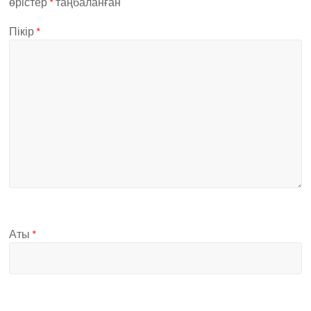
өрістер
*
таңбаланған
Пікір
*
Аты
*