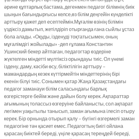
әрине құптарлық бастама, дегенмен педагог білімнің биік
шыңын бағындырғысы келсе,өз білім деңгейін күнделікті
арттыру қажет деп есептеймін.Мұғалім өзінің білімін
үздіксіз дамытып, жетілдіріп отырғанда ғана сыйлы ұстаз
бола алады. «Оқуды, ізденуді тоқтатысымен, оның
мұғалімдігі жойылады» -деп ғұлама Константин
Ушинский бекер айтпаған, педагогтар өздеріне
жүктелген міндетті мүлтіксіз орындауы тиіс. Ол үнемі
іздену, даму, кәсіби өсу, біліктілігін арттыру –
мамандардың кезек күттірмейтін міндеттерінің бірі
екенін білуі тиіс. Сонымен қатар Жаңа Қазақстандағы
педагог заманауи білім саласындағы барлық
өзгерістерге бейім және дайын болу керек. Ақпараттар
ағымының толассыз өзгеруіне байланысты, сол ақпарат
легімен уақытылы танысып, заман ағымына ілесіп отыру
керек. Бір орнында отырып қалу – бүгінгі өзгермелі заман
педагогіне тән қасиет емес. Педагогтың биігі ойлана
қарасаң биіктей береді, үңіле қарасаң тереңдей береді,