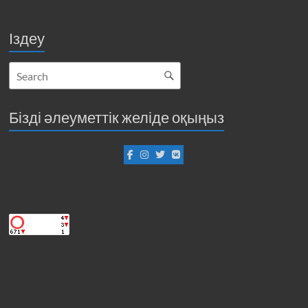
Іздеу
Бізді әлеуметтік желіде оқыңыз