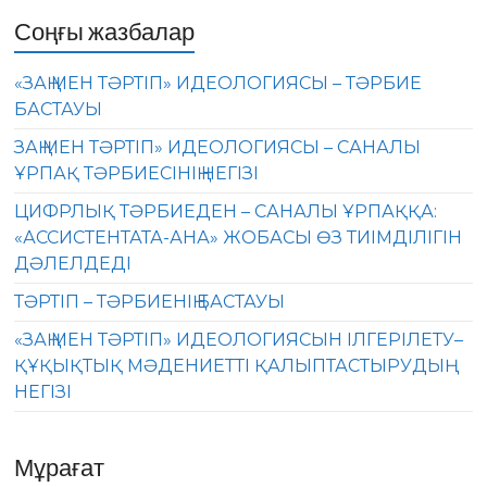
Соңғы жазбалар
«ЗАҢ МЕН ТӘРТІП» ИДЕОЛОГИЯСЫ – ТӘРБИЕ
БАСТАУЫ
ЗАҢ МЕН ТӘРТІП» ИДЕОЛОГИЯСЫ – САНАЛЫ
ҰРПАҚ ТӘРБИЕСІНІҢ НЕГІЗІ
ЦИФРЛЫҚ ТӘРБИЕДЕН – САНАЛЫ ҰРПАҚҚА:
«АССИСТЕНТАТА-АНА» ЖОБАСЫ ӨЗ ТИІМДІЛІГІН
ДӘЛЕЛДЕДІ
ТӘРТІП – ТӘРБИЕНІҢ БАСТАУЫ
«ЗАҢ МЕН ТӘРТІП» ИДЕОЛОГИЯСЫН ІЛГЕРІЛЕТУ–
ҚҰҚЫҚТЫҚ МӘДЕНИЕТТІ ҚАЛЫПТАСТЫРУДЫҢ
НЕГІЗІ
Мұрағат