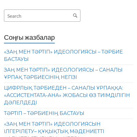
Соңғы жазбалар
«ЗАҢ МЕН ТӘРТІП» ИДЕОЛОГИЯСЫ – ТӘРБИЕ
БАСТАУЫ
ЗАҢ МЕН ТӘРТІП» ИДЕОЛОГИЯСЫ – САНАЛЫ
ҰРПАҚ ТӘРБИЕСІНІҢ НЕГІЗІ
ЦИФРЛЫҚ ТӘРБИЕДЕН – САНАЛЫ ҰРПАҚҚА:
«АССИСТЕНТАТА-АНА» ЖОБАСЫ ӨЗ ТИІМДІЛІГІН
ДӘЛЕЛДЕДІ
ТӘРТІП – ТӘРБИЕНІҢ БАСТАУЫ
«ЗАҢ МЕН ТӘРТІП» ИДЕОЛОГИЯСЫН
ІЛГЕРІЛЕТУ– ҚҰҚЫҚТЫҚ МӘДЕНИЕТТІ