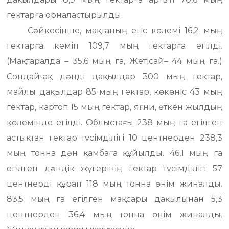
гектарға орналастырылды.
Сәйкесінше, мақтаның егіс көлемі 16,2 мың
гектарға кеміп 109,7 мың гектарға егілді.
(Мақтаралда – 35,6 мың га, Жетісай– 44 мың га.)
Сондай-ақ дәнді дақылдар 300 мың гектар,
майлы дақылдар 85 мың гектар, көкөніс 43 мың
гектар, картоп 15 мың гектар, яғни, өткен жылдың
көлемінде егілді. Облыстағы 238 мың га егілген
астықтан гектар түсімділігі 10 центнерден 238,3
мың тонна дән қамбаға құйылды. 46,1 мың га
егілген дәндік жүгерінің гектар түсімділігі 57
центнерді құрап 118 мың тонна өнім жиналды.
83,5 мың га егілген мақсары дақылынан 5,3
центнерден 36,4 мың тонна өнім жиналды.