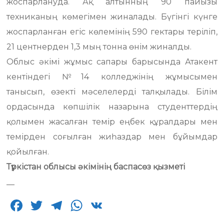
жоспарлануда. Ақ алтынның 90 пайызы
техниканың көмегімен жиналады. Бүгінгі күнге
жоспарланған егіс көлемінің 590 гектары теріліп,
21 центнерден 1,3 мың тонна өнім жиналды.
Облыс әкімі жұмыс сапары барысында Атакент
кентіндегі №14 колледжінің жұмысымен
танысып, өзекті мәселелерді талқылады. Білім
ордасында көпшілік назарына студенттердің
қолымен жасалған темір еңбек құралдары мен
темірден соғылған жиһаздар мен бұйымдар
қойылған.
Түркістан облысы әкімінің баспасөз қызметі
__
F
T
T
W
V
a
w
el
h
K