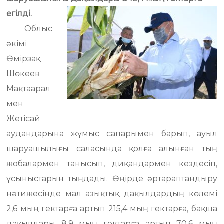
егілді.
Облыс
әкімі
Өмірзақ
Шөкеев
Мақтаарал
мен
Жетісай
аудандарына жұмыс сапарымен барып, ауыл
шаруашылығы саласында қолға алынған тың
жобалармен танысып, диқандармен кездесіп,
ұсыныстарын тыңдады. Өңірде әртараптандыру
нәтижесінде мал азықтық дақылдардың көлемі
2,6 мың гектарға артып 215,4 мың гектарға, бақша
дақылдары 8,9 мың гектарға артып 70,6 мың