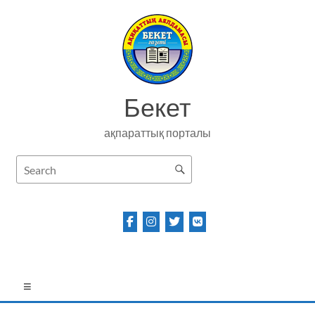
Skip
to
content
Бекет
ақпараттық порталы
Menu