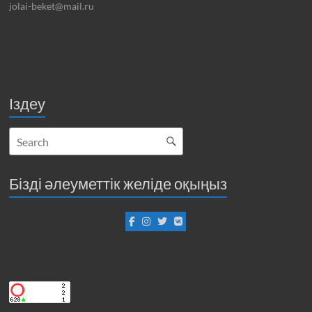
jolai-beket@mail.ru
Іздеу
Бізді әлеуметтік желіде оқыңыз