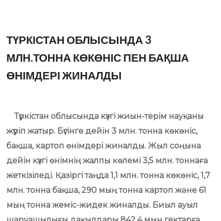
ТҮРКІСТАН ОБЛЫСЫНДА 3
МЛН.ТОННА КӨКӨНІС ПЕН БАҚША
ӨНІМДЕРІ ЖИНАЛДЫ
Түркістан облысында күзгі жиын-терім науқаны
жүріп жатыр. Бүгінге дейін 3 млн. тонна көкөніс,
бақша, картоп өнімдері жиналды. Жыл соңына
дейін күзгі өнімнің жалпы көлемі 3,5 млн. тоннаға
жеткізіледі. Қазіргі таңда 1,1 млн. тонна көкөніс, 1,7
млн. тонна бақша, 290 мың тонна картоп және 61
мың тонна жеміс-жидек жиналды. Биыл ауыл
шаруашылығы дақылдары 842,4 мың гектарға