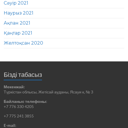
Сәуір 2021
Наурыз 2021
Ақпан 2021
Қаңтар 2021
Желтоқсан 2020
Бізді табасыз
Мекенжай:
Түркістан облысы, Жетісай ауданы, Ясауи к, № 3
Байланыс телефоны:
+7 776 330 4205
+7 775 241 3855
E-mail: