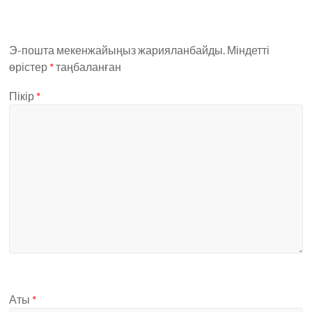
Э-пошта мекенжайыңыз жарияланбайды.
Міндетті
өрістер
*
таңбаланған
Пікір
*
Аты
*