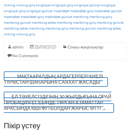
c
it
e
a
mrking
mrking giriş
kingroyal
kingroyal giriş
kingroyal güncel
kingroyal
kingroyal giriş
kingroyal güncel
madridbet
madridbet giriş
madridbet güncel
e
te
g
ts
madridbet
madridbet giriş
madridbet güncel
meritking
meritking giriş
meritking güncel
b
r
meritking adres
ra
A
meritking
meritking giriş
meritking güncel
meritking adres
meritking
meritking giriş
meritking güncel
meritking adres
o
m
p
mrking
mrking giriş
o
p
admin
25/09/2021
Соңғы жаңалықтар
k
No Comments
←
МАҚТААРАЛДЫҢ АРДАГЕРЛЕРІ КИЕЛІ
ТҮРКІСТАН ШАҺАРЫНА САЯХАТ ЖАСАДЫ
ЕЛ ТӘУЕЛСІЗДІГІНІҢ 30 ЖЫЛДЫҒЫНА ОРАЙ
ПРОБАЦИЯ ЕСЕБІНДЕ ТҰРҒАН АЗАМАТТАР
АРАСЫНДА КІШІ ФУТБОЛДАН ЖАРЫС ӨТТІ
→
Пікір үстеу