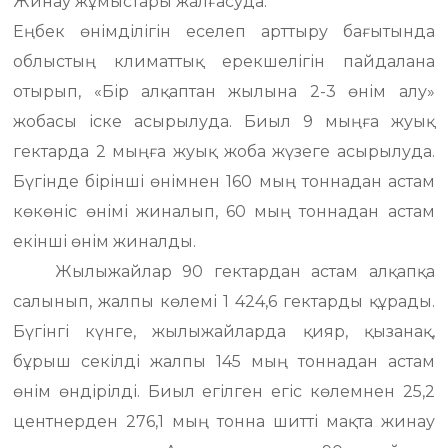
Жинау жұмыстары жалғасуда.
Еңбек өнімділігін еселеп арттыру бағытында
облыстың климаттық ерекшелігін пайдалана
отырып, «Бір алқаптан жылына 2-3 өнім алу»
жобасы іске асырылуда. Биыл 9 мыңға жуық
гектарда 2 мыңға жуық жоба жүзеге асырылуда.
Бүгінде бірінші өнімнен 160 мың тоннадан астам
көкөніс өнімі жиналып, 60 мың тоннадан астам
екінші өнім жиналды.
Жылыжайлар 90 гектардан астам алқапқа
салынып, жалпы көлемі 1 424,6 гектарды құрады.
Бүгінгі күнге, жылыжайларда қияр, қызанақ,
бұрыш секілді жалпы 145 мың тоннадан астам
өнім өндірілді. Биыл егілген егіс көлемнен 25,2
центнерден 276,1 мың тонна шитті мақта жинау