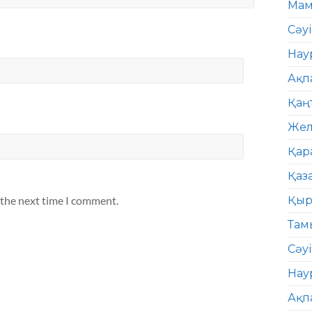
Мам
Сәу
Нау
Ақп
Қаң
Жел
Қар
Қаз
Қыр
 the next time I comment.
Там
Сәуі
Нау
Ақп