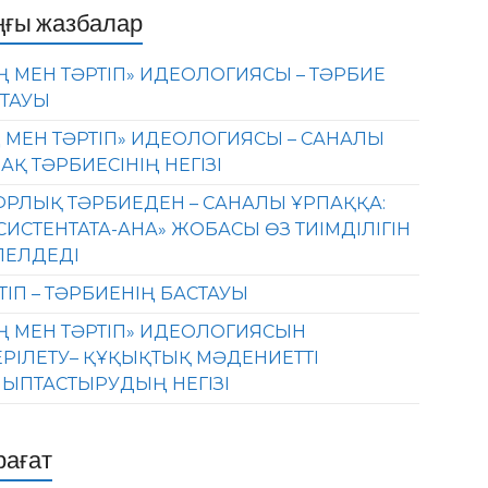
ңғы жазбалар
Ң МЕН ТӘРТІП» ИДЕОЛОГИЯСЫ – ТӘРБИЕ
ТАУЫ
 МЕН ТӘРТІП» ИДЕОЛОГИЯСЫ – САНАЛЫ
АҚ ТӘРБИЕСІНІҢ НЕГІЗІ
РЛЫҚ ТӘРБИЕДЕН – САНАЛЫ ҰРПАҚҚА:
СИСТЕНТАТА-АНА» ЖОБАСЫ ӨЗ ТИІМДІЛІГІН
ЛЕЛДЕДІ
ТІП – ТӘРБИЕНІҢ БАСТАУЫ
Ң МЕН ТӘРТІП» ИДЕОЛОГИЯСЫН
ЕРІЛЕТУ– ҚҰҚЫҚТЫҚ МӘДЕНИЕТТІ
ЫПТАСТЫРУДЫҢ НЕГІЗІ
рағат