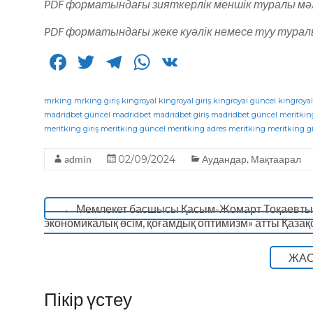
PDF форматындағы зияткерлік меншік туралы мәл
PDF форматындағы жеке куәлік немесе туу туралы 
F
T
T
W
V
a
w
el
h
K
c
it
e
a
mrking
mrking giriş
kingroyal
kingroyal giriş
kingroyal güncel
kingroyal
madridbet güncel
madridbet
madridbet giriş
madridbet güncel
meritkin
e
te
g
ts
meritking giriş
meritking güncel
meritking adres
meritking
meritking gi
b
r
ra
A
admin
02/09/2024
Аудандар
,
Мақтаарал
o
m
p
o
p
←
Мемлекет басшысы Қасым-Жомарт Тоқаевтың «Ә
k
экономикалық өсім, қоғамдық оптимизм» атты Қаза
ЖАС
Пікір үстеу