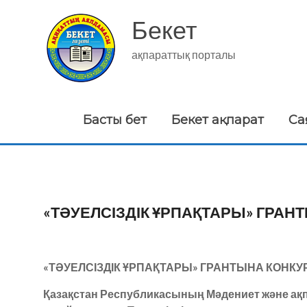
Skip
to
Бекет
content
ақпараттық порталы
Басты бет
Бекет ақпарат
Са
«ТӘУЕЛСІЗДІК ҰРПАҚТАРЫ» ГРАН
«ТӘУЕЛСІЗДІК ҰРПАҚТАРЫ» ГРАНТЫНА
КОНКУ
Қазақстан Республикасының Мәдениет және ақ