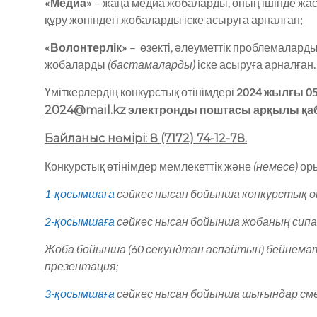
«Медиа»
– жаңа медиа жобаларды, оның ішінде жас
құру жөніндегі жобаларды іске асыруға арналған;
«Волонтерлік»
– өзекті, әлеуметтік проблемалард
жобаларды
(бастамаларды)
іске асыруға арналған.
Үміткерлердің конкурстық өтінімдері
2024 жылғы 0
электронды
поштасы арқылы қа
2024@mail.kz
Байланыс нөмірі: 8 (7172) 74-12-78.
Конкурстық өтінімдер мемлекеттік және
(немесе)
оры
1-қосымшаға
сәйкес нысан бойынша конкурстық ө
2-қосымшаға
сәйкес нысан бойынша жобаның сип
Жоба бойынша (60 секундтан аспайтын) бейнемат
презентация;
3-қосымшаға
сәйкес нысан бойынша шығындар см