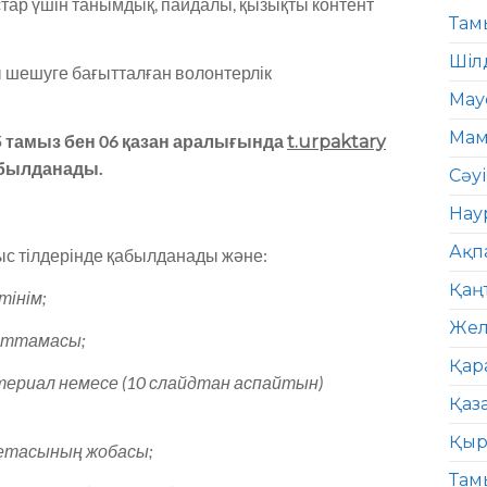
тар үшін танымдық, пайдалы, қызықты контент
Там
Шіл
ы шешуге бағытталған волонтерлік
Мау
Мам
5 тамыз бен 06 қазан аралығында
t.urpaktary
былданады.
Сәу
Нау
Ақп
с тілдерінде қабылданады және:
Қаң
тінім;
Жел
аттамасы;
Қар
ериал немесе (10 слайдтан аспайтын)
Қаз
Қыр
етасының жобасы;
Там