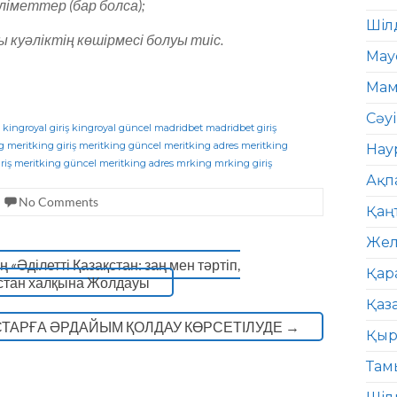
іметтер (бар болса);
Шіл
куәліктің көшірмесі болуы тиіс.
Мау
Мам
Сәу
kingroyal giriş
kingroyal güncel
madridbet
madridbet giriş
g
meritking giriş
meritking güncel
meritking adres
meritking
Нау
riş
meritking güncel
meritking adres
mrking
mrking giriş
Ақп
No Comments
Қаң
Жел
ділетті Қазақстан: заң мен тәртіп,
Қар
қстан халқына Жолдауы
Қаз
ТАРҒА ӘРДАЙЫМ ҚОЛДАУ КӨРСЕТІЛУДЕ
→
Қыр
Там