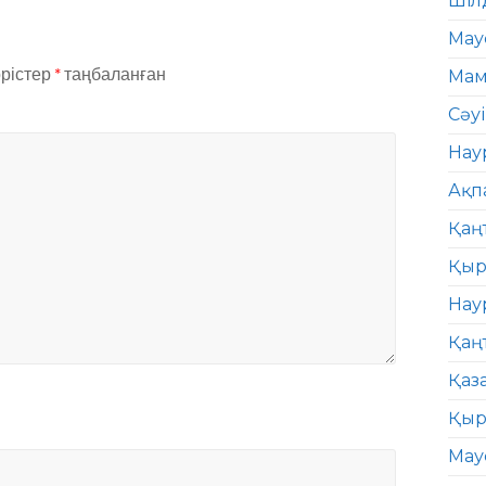
Шіл
Мау
өрістер
*
таңбаланған
Мам
Сәу
Нау
Ақп
Қаң
Қыр
Нау
Қаң
Қаз
Қыр
Мау