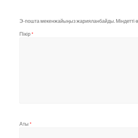
Э-пошта мекенжайыңыз жарияланбайды.
Міндетті 
Пікір
*
Аты
*