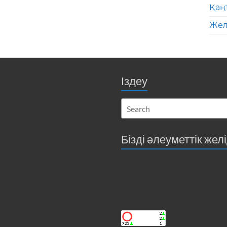
Қаң
Жел
Іздеу
Бізді әлеуметтік жел