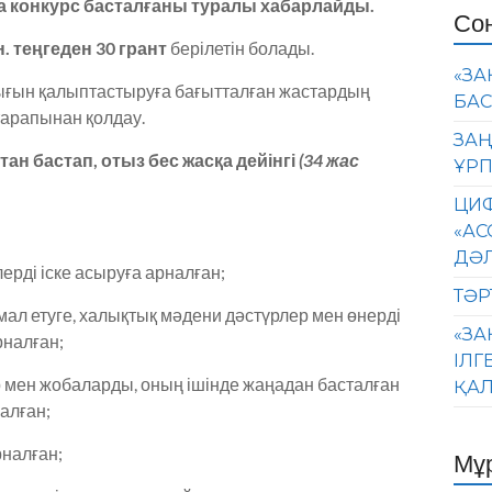
а конкурс басталғаны туралы хабарлайды.
Со
н. теңгеден 30 грант
берілетін болады.
«ЗА
ығын қалыптастыруға бағытталған жастардың
БАС
арапынан қолдау.
ЗАҢ
тан бастап, отыз бес жасқа дейінгі
(34 жас
ҰРП
ЦИФ
«АС
ДӘ
рді іске асыруға арналған;
ТӘР
ал етуге, халықтық мәдени дәстүрлер мен өнерді
«ЗА
рналған;
ІЛГ
 мен жобаларды, оның ішінде жаңадан басталған
ҚАЛ
алған;
рналған;
Мұ