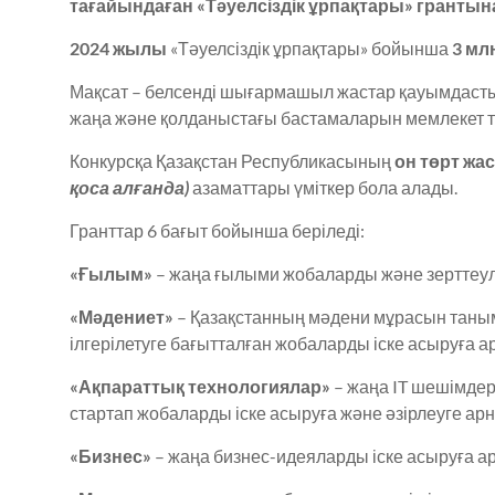
тағайындаған «Тәуелсіздік ұрпақтары» грантын
2024 жылы
«Тәуелсіздік ұрпақтары» бойынша
3 мл
Мақсат – белсенді шығармашыл жастар қауымдаст
жаңа және қолданыстағы бастамаларын мемлекет т
Конкурсқа Қазақстан Республикасының
он төрт жас
қоса алғанда)
азаматтары үміткер бола алады.
Гранттар 6 бағыт бойынша беріледі:
«Ғылым»
– жаңа ғылыми жобаларды және зерттеуле
«Мәдениет»
– Қазақстанның мәдени мұрасын таным
ілгерілетуге бағытталған жобаларды іске асыруға а
«Ақпараттық технологиялар»
– жаңа IT шешімдер
стартап жобаларды іске асыруға және әзірлеуге арн
«Бизнес»
– жаңа бизнес-идеяларды іске асыруға а