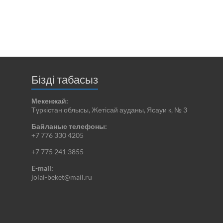
Бізді табасыз
Мекенжай:
Түркістан облысы, Жетісай ауданы, Ясауи к, № 3
Байланыс телефоны:
+7 776 330 4205
+7 775 241 3855
E-mail:
jolai-beket@mail.ru