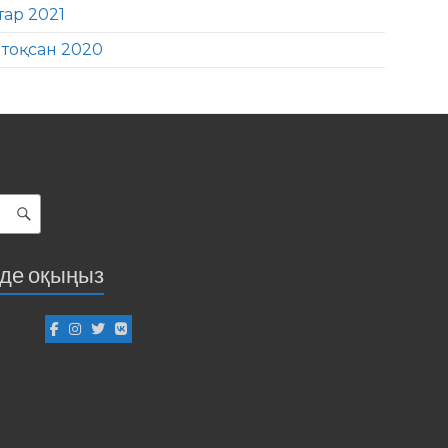
тар 2021
тоқсан 2020
іде оқыңыз