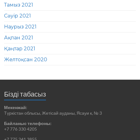
Тамыз 2021
Сәуір 2021
Наурыз 2021
Ақпан 2021
Қаңтар 2021
Желтоқсан 2020
Бізді табасыз
Мекенжай:
Түркістан облысы, Жетісай ауданы, Ясауи к, № 3
Байланыс телефоны:
+7 776 330 4205
+7 775 241 3855