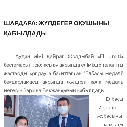
ШАРДАРА: ЖҮЛДЕГЕР ОҚУШЫНЫ
ҚАБЫЛДАДЫ
Аудан әкімі Қайрат Жолдыбай «El umiti»
бастамасын іске асыру аясында елімізде талантты
жастарды қолдауға бағытталған “Елбасы медалі”
бағдарламасы аясында жүлделі қола медаль
иегерін Зарина Бекжанқызын қабылдады.
«Елбасы
Медалі»
жобасыны
ң мақсаты