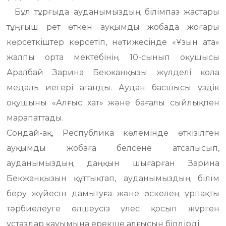
Бұл тұрғыда ауданымыздың білімпаз жастары
тұңғыш рет өткен ауқымды жобада жоғары
көрсеткіштер көрсетіп, нәтижесінде «Ұзын ата»
жалпы орта мектебінің 10-сынып оқушысы
Аралбай Зарина Бекжанқызы жүлделі қола
медаль иегері атанды. Аудан басшысы үздік
оқушыны «Алғыс хат» және бағалы сыйлықпен
марапаттады.
Сондай-ақ, Республика көлемінде өткізілген
ауқымды жобаға белсене атсалысып,
ауданымыздың даңқын шығарған Зарина
Бекжанқызын құттықтап, ауданымыздың бiлiм
беру жүйесiн дамытуға және өскелең ұрпақты
тәрбиелеуге өлшеусiз үлес қосып жүрген
ұстаздар қауымына ерекше алғысын білдірді.