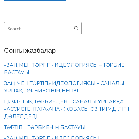
Соңғы жазбалар
«ЗАҢ МЕН ТӘРТІП» ИДЕОЛОГИЯСЫ – ТӘРБИЕ
БАСТАУЫ
ЗАҢ МЕН ТӘРТІП» ИДЕОЛОГИЯСЫ – САНАЛЫ
ҰРПАҚ ТӘРБИЕСІНІҢ НЕГІЗІ
ЦИФРЛЫҚ ТӘРБИЕДЕН – САНАЛЫ ҰРПАҚҚА:
«АССИСТЕНТАТА-АНА» ЖОБАСЫ ӨЗ ТИІМДІЛІГІН
ДӘЛЕЛДЕДІ
ТӘРТІП – ТӘРБИЕНІҢ БАСТАУЫ
«ЗАҢ МЕН ТӘРТІП» ИДЕОЛОГИЯСЫН