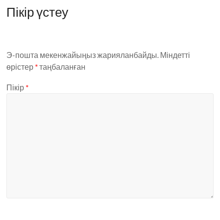
Пікір үстеу
Э-пошта мекенжайыңыз жарияланбайды.
Міндетті
өрістер
*
таңбаланған
Пікір
*