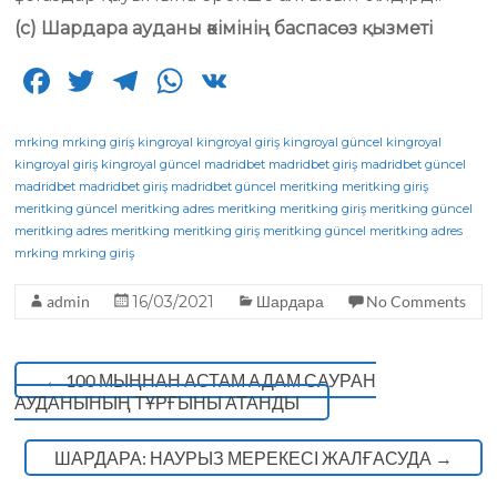
(с) Шардара ауданы әкімінің баспасөз қызметі
F
T
T
W
V
a
w
el
h
K
c
it
e
a
mrking
mrking giriş
kingroyal
kingroyal giriş
kingroyal güncel
kingroyal
kingroyal giriş
kingroyal güncel
madridbet
madridbet giriş
madridbet güncel
e
te
g
ts
madridbet
madridbet giriş
madridbet güncel
meritking
meritking giriş
meritking güncel
b
r
meritking adres
ra
A
meritking
meritking giriş
meritking güncel
meritking adres
meritking
meritking giriş
meritking güncel
meritking adres
o
m
p
mrking
mrking giriş
o
p
admin
16/03/2021
Шардара
No Comments
k
←
100 МЫҢНАН АСТАМ АДАМ САУРАН
АУДАНЫНЫҢ ТҰРҒЫНЫ АТАНДЫ
ШАРДАРА: НАУРЫЗ МЕРЕКЕСІ ЖАЛҒАСУДА
→