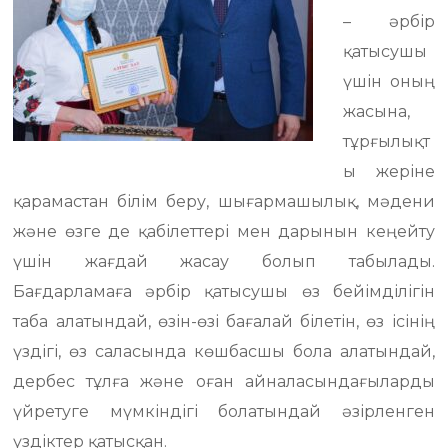
– әрбір
қатысушы
үшін оның
жасына,
тұрғылықт
ы жеріне
қарамастан білім беру, шығармашылық, мәдени
және өзге де қабілеттері мен дарынын кеңейту
үшін жағдай жасау болып табылады.
Бағдарламаға әрбір қатысушы өз бейімділігін
таба алатындай, өзін-өзі бағалай білетін, өз ісінің
үздігі, өз саласында көшбасшы бола алатындай,
дербес тұлға және оған айналасындағыларды
үйретуге мүмкіндігі болатындай әзірленген
үздіктер қатысқан.