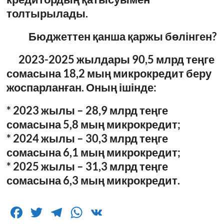
толтырылады.
Бюджеттен қанша қаржы бөлінген?
2023-2025 жылдары 90,5 млрд теңге
сомасына 18,2 мың микрокредит беру
жоспарланған. Оның ішінде:
* 2023 жылы – 28,9 млрд теңге
сомасына 5,8 мың микрокредит;
* 2024 жылы – 30,3 млрд теңге
сомасына 6,1 мың микрокредит;
* 2025 жылы – 31,3 млрд теңге
сомасына 6,3 мың микрокредит.
F
T
T
W
V