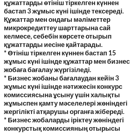
құжаттарды өтініш тіркелген күннен
бастап 3 жұмыс күні ішінде тексереді.
Құжаттар мен ондағы мәліметтер
микрокредиттеу шарттарына сай
келмесе, себебін көрсете отырып
құжаттарды иесіне қайтарады.
* Өтініш тіркелген күннен бастап 15
жұмыс күні ішінде құжаттар мен бизнес
жобаға бағалау жүргізіледі.
* Бизнес жобаны бағалаудан кейін 3
жұмыс күні ішінде нәтижесін конкурс
комиссиясына ұсыну үшін халықты
жұмыспен қамту мәселелері жөніндегі
жергілікті атқарушы органға жібереді.
* Бизнес жобаларды іріктеу жөніндегі
конкурстық комиссияның отырысы