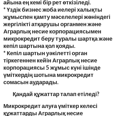
айына ең кемі бір рет өткізіледі.
* Үздік бизнес жоба иелері халықты
жұмыспен қамту мәселелері жөніндегі
жергілікті атқарушы органмен және
Аграрлық несие корпорациясымен
микрокредит беру туралы шартқа және
кепіл шартына қол қояды.
* Кепіл шартын уәкілетті орган
тіркегеннен кейін Аграрлық несие
корпорациясы 5 жұмыс күні ішінде
үміткердің шотына микрокредит
сомасын аударады.
Қандай құжаттар талап етіледі?
Микрокредит алуға үміткер келесі
құжаттарды Аграрлық несие