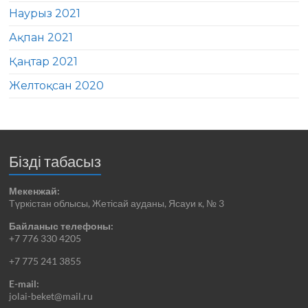
Наурыз 2021
Ақпан 2021
Қаңтар 2021
Желтоқсан 2020
Бізді табасыз
Мекенжай:
Түркістан облысы, Жетісай ауданы, Ясауи к, № 3
Байланыс телефоны:
+7 776 330 4205
+7 775 241 3855
E-mail:
jolai-beket@mail.ru