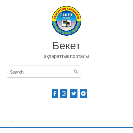
Skip
to
content
Бекет
ақпараттық порталы
Menu