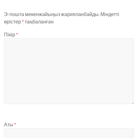
Э-пошта мекенжайыңыз жарияланбайды.
Міндетті
өрістер
*
таңбаланған
Пікір
*
Аты
*