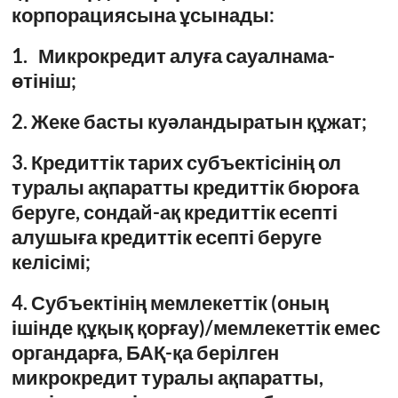
корпорациясына ұсынады:
1.
Микрокредит алуға сауалнама-
өтініш;
2. Жеке басты куәландыратын құжат;
3. Кредиттік тарих субъектісінің ол
туралы ақпаратты кредиттік бюроға
беруге, сондай-ақ кредиттік есепті
алушыға кредиттік есепті беруге
келісімі;
4. Субъектінің мемлекеттік (оның
ішінде құқық қорғау)/мемлекеттік емес
органдарға, БАҚ-қа берілген
микрокредит туралы ақпаратты,