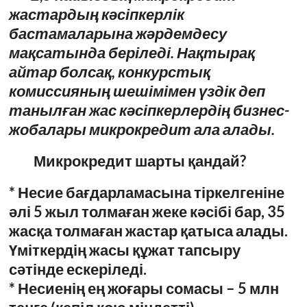
жастардың кәсіпкерлік
бастамаларына жәрдемдесу
мақсатында беріледі.
Нақтырақ
айтар болсақ, к
онкурстық
комиссияның шешімімен үздік деп
танылған жас кәсіпкерлердің бизнес-
жобалары микрокредит ала алады.
Микрокредит шарты қандай?
* Несие бағдарламасына тіркелгеніне
әлі 5 жыл толмаған жеке кәсібі бар, 35
жасқа толмаған жастар қатыса алады.
Үміткердің жасы құжат тапсыру
сәтінде ескеріледі.
* Несиенің ең жоғары сомасы – 5 млн