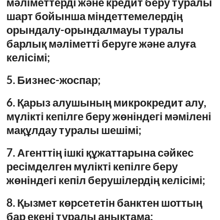
мәліметтерді және кредит беру туралы
шарт бойынша міндеттемелердің
орындалу-орындалмауы туралы
барлық мәліметті беруге және алуға
келісімі;
5. Бизнес-жоспар;
6. Қарыз алушының микрокредит алу,
мүлікті кепілге беру жөніндегі мәмілені
мақұлдау туралы шешімі;
7. Агенттің ішкі құжаттарына сәйкес
ресімделген мүлікті кепілге беру
жөніндегі кепіл берушілердің келісімі;
8. Қызмет көрсететін банктен шоттың
бар екені туралы анықтама;