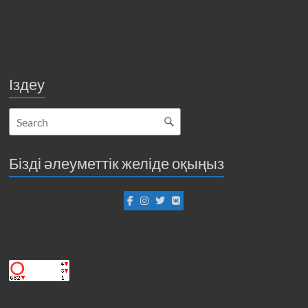
Іздеу
Бізді әлеуметтік желіде оқыңыз