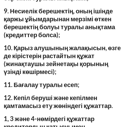
9. Несиелік берешектің, оның ішінде
қаржы ұйымдарынан мерзімі өткен
берешектің болуы туралы анықтама
(кредиттер болса);
10. Қарыз алушының жалақысын, өзге
де кірістерін растайтын құжат
(жинақтаушы зейнетақы қорының
үзінді көшірмесі);
11. Бағалау туралы есеп;
12. Кепіл беруші және кепілмен
қамтамасыз ету жөніндегі құжаттар.
1, 3 және 4-нөмірдегі құжаттар
кредитордың қатысуымен