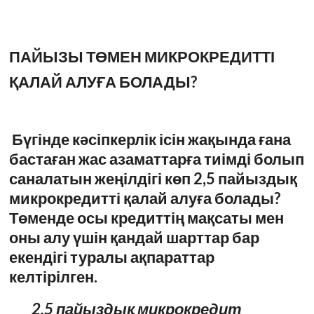
ПАЙЫЗЫ ТӨМЕН МИКРОКРЕДИТТІ
ҚАЛАЙ АЛУҒА БОЛАДЫ?
Бүгінде кәсіпкерлік ісін жақында ғана
бастаған жас азаматтарға тиімді болып
саналатын жеңілдігі көп 2,5 пайыздық
микрокредитті қалай алуға болады?
Төменде осы кредиттің мақсаты мен
оны алу үшін қандай шарттар бар
екендігі туралы ақпараттар
келтірілген.
2,5
пайыз
дық микрокредит