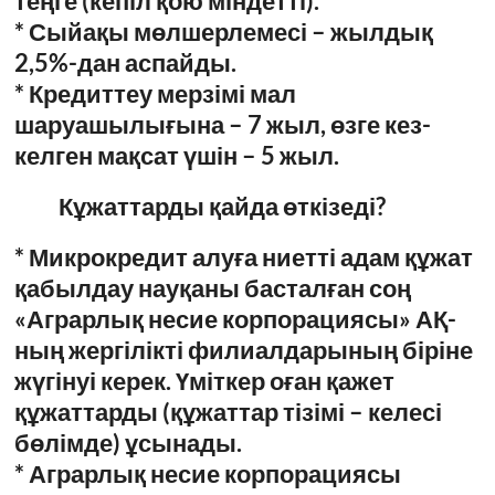
теңге (кепіл қою міндетті).
* Сыйақы мөлшерлемесі – жылдық
2,5%-дан аспайды.
* Кредиттеу мерзімі мал
шаруашылығына – 7 жыл, өзге кез-
келген мақсат үшін – 5 жыл.
Кұжаттарды қайда өткізеді?
* Микрокредит алуға ниетті адам құжат
қабылдау науқаны басталған соң
«Аграрлық несие корпорациясы» АҚ-
ның жергілікті филиалдарының біріне
жүгінуі керек. Үміткер оған қажет
құжаттарды (құжаттар тізімі – келесі
бөлімде) ұсынады.
* Аграрлық несие корпорациясы