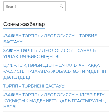
Соңғы жазбалар
«ЗАҢ МЕН ТӘРТІП» ИДЕОЛОГИЯСЫ – ТӘРБИЕ
БАСТАУЫ
ЗАҢ МЕН ТӘРТІП» ИДЕОЛОГИЯСЫ – САНАЛЫ
ҰРПАҚ ТӘРБИЕСІНІҢ НЕГІЗІ
ЦИФРЛЫҚ ТӘРБИЕДЕН – САНАЛЫ ҰРПАҚҚА:
«АССИСТЕНТАТА-АНА» ЖОБАСЫ ӨЗ ТИІМДІЛІГІН
ДӘЛЕЛДЕДІ
ТӘРТІП – ТӘРБИЕНІҢ БАСТАУЫ
«ЗАҢ МЕН ТӘРТІП» ИДЕОЛОГИЯСЫН ІЛГЕРІЛЕТУ–
ҚҰҚЫҚТЫҚ МӘДЕНИЕТТІ ҚАЛЫПТАСТЫРУДЫҢ
НЕГІЗІ