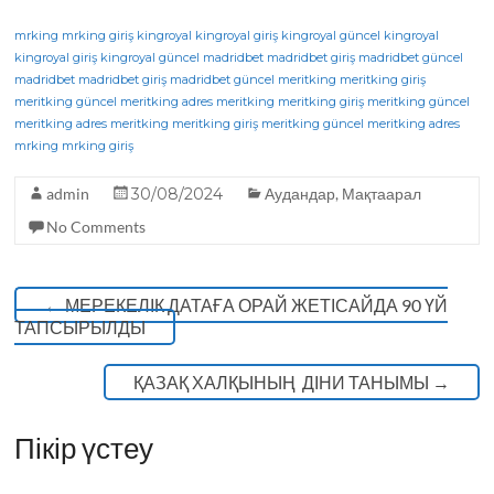
a
w
el
h
K
c
it
e
a
mrking
mrking giriş
kingroyal
kingroyal giriş
kingroyal güncel
kingroyal
kingroyal giriş
kingroyal güncel
madridbet
madridbet giriş
madridbet güncel
e
te
g
ts
madridbet
madridbet giriş
madridbet güncel
meritking
meritking giriş
meritking güncel
b
r
meritking adres
ra
A
meritking
meritking giriş
meritking güncel
meritking adres
meritking
meritking giriş
meritking güncel
meritking adres
o
m
p
mrking
mrking giriş
o
p
admin
30/08/2024
Аудандар
,
Мақтаарал
k
No Comments
←
МЕРЕКЕЛІК ДАТАҒА ОРАЙ ЖЕТІСАЙДА 90 ҮЙ
ТАПСЫРЫЛДЫ
ҚАЗАҚ ХАЛҚЫНЫҢ ДІНИ ТАНЫМЫ
→
Пікір үстеу