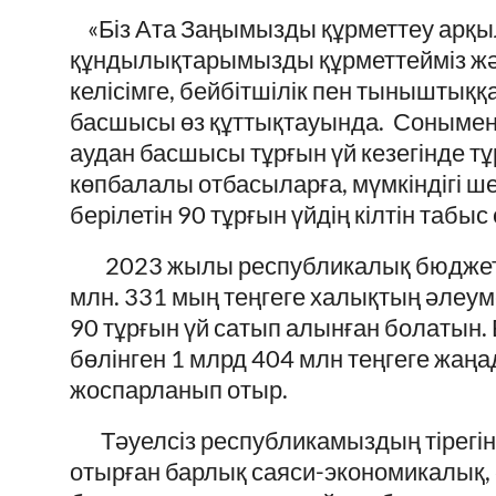
«Біз Ата Заңымызды құрметтеу арқ
құндылықтарымызды құрметтейміз жән
келісімге, бейбітшілік пен тыныштыққа
басшысы өз құттықтауында. Сонымен 
аудан басшысы тұрғын үй кезегінде тұ
көпбалалы отбасыларға, мүмкіндігі ш
берілетін 90 тұрғын үйдің кілтін табыс е
2023 жылы республикалық бюджет п
млн. 331 мың теңгеге халықтың әлеуме
90 тұрғын үй сатып алынған болатын
бөлінген 1 млрд 404 млн теңгеге жаңа
жоспарланып отыр.
Тәуелсіз республикамыздың тірегіне
отырған барлық саяси-экономикалық, 