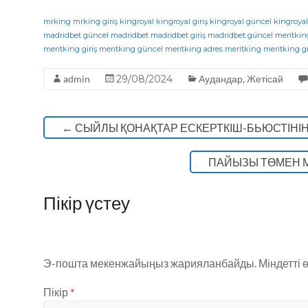
a
w
el
h
K
c
it
e
a
mrking
mrking giriş
kingroyal
kingroyal giriş
kingroyal güncel
kingroyal
madridbet güncel
madridbet
madridbet giriş
madridbet güncel
meritkin
e
te
g
ts
meritking giriş
meritking güncel
meritking adres
meritking
meritking gi
b
r
ra
A
admin
29/08/2024
Аудандар
,
Жетісай
o
m
p
o
p
←
СЫЙЛЫ ҚОНАҚТАР ЕСКЕРТКІШ-БЬЮСТІНІ
k
ПАЙЫЗЫ ТӨМЕН М
Пікір үстеу
Э-пошта мекенжайыңыз жарияланбайды.
Міндетті 
Пікір
*