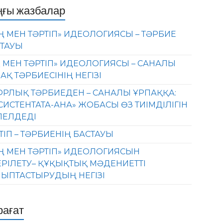
ңғы жазбалар
Ң МЕН ТӘРТІП» ИДЕОЛОГИЯСЫ – ТӘРБИЕ
ТАУЫ
 МЕН ТӘРТІП» ИДЕОЛОГИЯСЫ – САНАЛЫ
АҚ ТӘРБИЕСІНІҢ НЕГІЗІ
РЛЫҚ ТӘРБИЕДЕН – САНАЛЫ ҰРПАҚҚА:
СИСТЕНТАТА-АНА» ЖОБАСЫ ӨЗ ТИІМДІЛІГІН
ЛЕЛДЕДІ
ТІП – ТӘРБИЕНІҢ БАСТАУЫ
Ң МЕН ТӘРТІП» ИДЕОЛОГИЯСЫН
ЕРІЛЕТУ– ҚҰҚЫҚТЫҚ МӘДЕНИЕТТІ
ЫПТАСТЫРУДЫҢ НЕГІЗІ
рағат