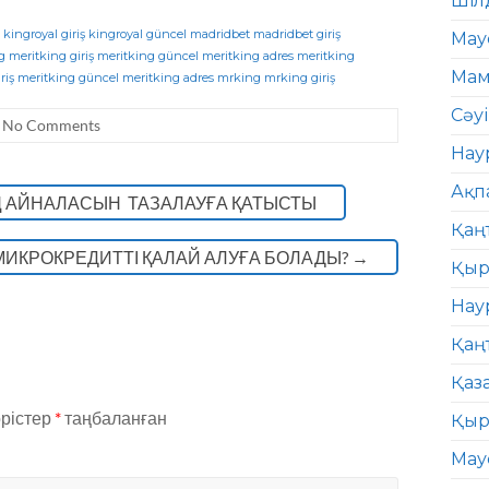
Шіл
kingroyal giriş
kingroyal güncel
madridbet
madridbet giriş
Мау
g
meritking giriş
meritking güncel
meritking adres
meritking
Мам
riş
meritking güncel
meritking adres
mrking
mrking giriş
Сәу
No Comments
Нау
Ақп
Ң АЙНАЛАСЫН ТАЗАЛАУҒА ҚАТЫСТЫ
Қаң
ИКРОКРЕДИТТІ ҚАЛАЙ АЛУҒА БОЛАДЫ?
→
Қыр
Нау
Қаң
Қаз
өрістер
*
таңбаланған
Қыр
Мау