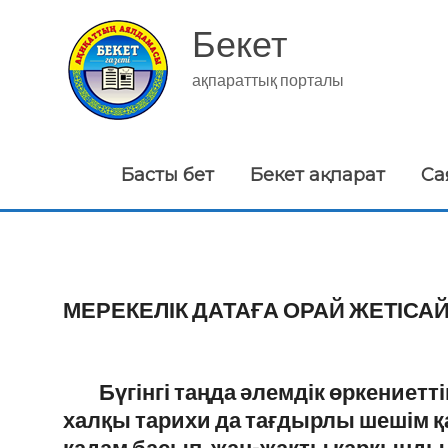
Skip
to
Бекет
content
ақпараттық порталы
Басты бет
Бекет ақпарат
Са
МЕРЕКЕЛІК ДАТАҒА ОРАЙ ЖЕТІСА
Бүгінгі таңда
әлемдік өркениетт
халқы тарихи да тағдырлы шешім қ
қадам басып,
жан-жақты
қарқынды д