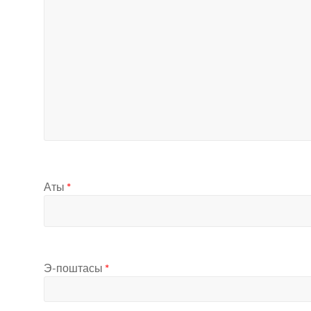
Аты
*
Э-поштасы
*