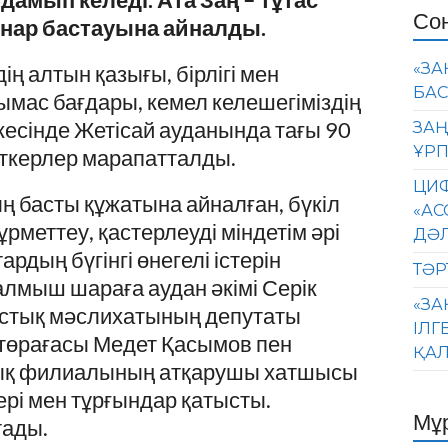
Со
йнар бастауына айналды.
«ЗА
 алтын қазығы, бірлігі мен
БАС
ымас бағдары, кемел келешегіміздің
екесінде Жетісай ауданында тағы 90
ЗАҢ
ҰРП
еткерлер марапатталды.
ЦИФ
 басты құжатына айналған, бүкіл
«АС
меттеу, қастерлеуді міндетім әрі
ДӘ
рдың бүгінгі өнегелі істерін
ТӘР
талмыш шараға аудан әкімі Серік
«ЗА
ыстық мәслихатының депутаты
ІЛГ
 төрағасы Медет Қасымов пен
ҚАЛ
ық филиалының атқарушы хатшысы
ері мен тұрғындар қатысты.
Мұ
тады.