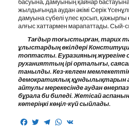
басуына, дамуының қайнар бастауына 
жылдығында аудан әкімі Серік Үсенұл
дамуына сүбелі үлес қосып, қажырлы 
алғыс хаттармен марапаттады. Сый-с
Тағдыр тоғыстырған, тарих т
ұлыстардың өкілдері Конституци
топтасты. Еуразияның жүрегіне 
руханияттың ірі орталығы, саяса
танылды. Кез-келген мемлекеттің,
демократиялық құндылықтарын
айтулы мерекесінде аудан өнерп
бұрала би биледі. Жетісай аспанын
көтеріңкі көңіл-күй сыйлады.
F
T
T
W
V