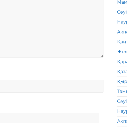
Мам
Сәу
Нау
Ақп
Қаң
Жел
Қар
Қаз
Қыр
Там
Сәуі
Нау
Ақп