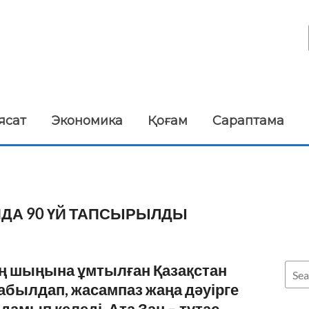
ясат
Экономика
Қоғам
Сараптама
ЙДА 90 ҮЙ ТАПСЫРЫЛДЫ
ің шыңына ұмтылған Қазақстан
абылдап, жасампаз жаңа дәуірге
амып келеді. Ата Заң – тұтас