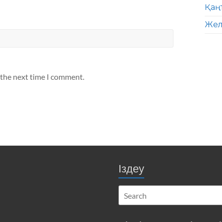
Қаң
Жел
 the next time I comment.
Іздеу