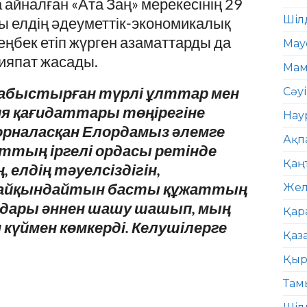
айналған «Ата Заң» мерекесінің 29
Шіл
ы елдің әдеуметтік-экономикалық
еңбек етіп жүрген азаматтарды да
Мау
ияпат жасады.
Мам
абыстырған түрлі ұлттар мен
Сәу
я қағидаттары төңірегіне
Нау
орналасқан Елордамыз әлемге
Ақп
ттың іргелі ордасы ретінде
Қаң
 елдің тәуелсіздігін,
 айқындайтын басты құжаттың
Жел
аздары әннен шашу шашып, мың
Қар
 күймен көмкерді. Келушілерге
Қаз
Қыр
Там