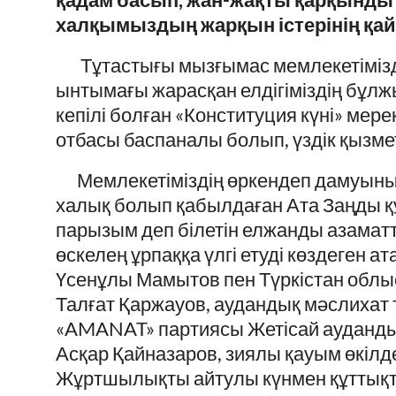
халқымыздың жарқын істерінің қа
Тұтастығы мызғымас мемлекетіміздің
ынтымағы жарасқан елдігіміздің бұлж
кепілі болған «Конституция күні» мер
отбасы баспаналы болып, үздік қызм
Мемлекетіміздің өркендеп дамуының
халық болып қабылдаған Ата Заңды құр
парызым деп білетін елжанды азаматта
өскелең ұрпаққа үлгі етуді көздеген а
Үсенұлы Мамытов пен Түркістан обл
Талғат Қаржауов, аудандық мәслихат
«AMANAT» партиясы Жетісай ауданд
Асқар Қайназаров, зиялы қауым өкілд
Жұртшылықты айтулы күнмен құттық