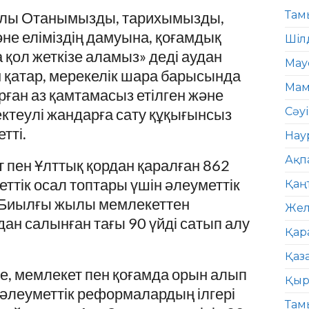
ылы Отанымызды, тарихымызды,
Там
е еліміздің дамуына, қоғамдық
Шіл
 қол жеткізе аламыз» деді аудан
Мау
қатар, мерекелік шара барысында
Мам
рған аз қамтамасыз етілген және
ектеулі жандарға сату құқығынсыз
Сәу
тті.
Нау
Ақп
ен Ұлттық қордан қаралған 862
ттік осал топтары үшін әлеуметтік
Қаң
. Биылғы жылы мемлекеттен
Жел
дан салынған тағы 90 үйді сатып алу
Қар
Қаз
, мемлекет пен қоғамда орын алып
Қыр
әлеуметтік реформалардың ілгері
Там