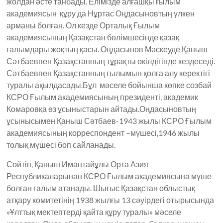
жолдан әсте танбады. Елімізде алғашқы ғылым
академиясын құру да Нұртас Оңдасыновтың үлкен
арманы болған. Ол кезде Орталық Ғылым
академиясының Қазақстан бөлімшесінде қазақ
ғалымдары жоқтың қасы. Оңдасынов Мәскеуде Қаныш
Сәтбаевпен Қазақстанның тұрақты өкілдігінде кездеседі.
Сәтбаевпен Қазақстанның ғылымын қолға алу керектігі
туралы ақылдасады.Бұл мәселе бойынша көпке созбай
КСРО Ғылым академиясының президенті, академик
Комаровқа өз ұсыныстарын айтады.Оңдасыновтың
ұсынысымен Қаныш Сәтбаев-1943 жылы КСРО Ғылым
академиясының корреспондент –мүшесі,1946 жылы
толық мүшесі боп сайланады.
Сөйтіп, Қаныш Имантайұлы Орта Азия
Республикаларынан КСРО Ғылым академиясына мүше
болған ғалым атанады. Шығыс Қазақстан облыстық
атқару комитетінің 1938 жылғы 13 сәуірдегі отырысында
«Ұлттық мектептерді қайта құру туралы» мәселе