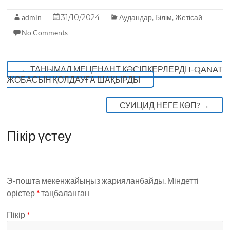
o
p
admin
31/10/2024
Аудандар
,
Білім
,
Жетісай
k
No Comments
←
ТАНЫМАЛ МЕЦЕНАНТ КӘСІПКЕРЛЕРДІ I-QANAT
ЖОБАСЫН ҚОЛДАУҒА ШАҚЫРДЫ
СУИЦИД НЕГЕ КӨП?
→
Пікір үстеу
Э-пошта мекенжайыңыз жарияланбайды.
Міндетті
өрістер
*
таңбаланған
Пікір
*