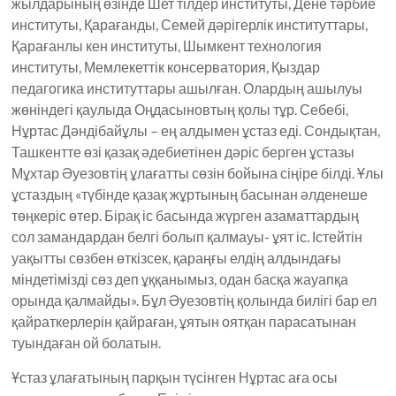
жылдарының өзінде Шет тілдер институты, Дене тәрбие
институты, Қарағанды, Семей дәрігерлік институттары,
Қарағанлы кен институты, Шымкент технология
институты, Мемлекеттік консерватория, Қыздар
педагогика институттары ашылған. Олардың ашылуы
жөніндегі қаулыда Оңдасыновтың қолы тұр. Себебі,
Нұртас Дәндібайұлы – ең алдымен ұстаз еді. Сондықтан,
Ташкентте өзі қазақ әдебиетінен дәріс берген ұстазы
Мұхтар Әуезовтің ұлағатты сөзін бойына сіңіре білді. Ұлы
ұстаздың «түбінде қазақ жұртының басынан әлденеше
төңкеріс өтер. Бірақ іс басында жүрген азаматтардың
сол замандардан белгі болып қалмауы- ұят іс. Істейтін
уақытты сөзбен өткізсек, қараңғы елдің алдындағы
міндетімізді сөз деп ұққанымыз, одан басқа жауапқа
орында қалмайды». Бұл Әуезовтің қолында билігі бар ел
қайраткерлерін қайраған, ұятын оятқан парасатынан
туындаған ой болатын.
Ұстаз ұлағатының парқын түсінген Нұртас аға осы