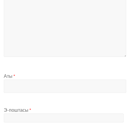
Аты
*
Э-поштасы
*