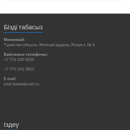
Бізді табасыз
Мекенжай:
Түркістан облысы, Жетісай ауданы, Ясауи к, № 3
Байланыс телефоны:
+7 776 330 4205
+7 775 241 3855
E-mail:
jolai-beket@mail.ru
Іздеу