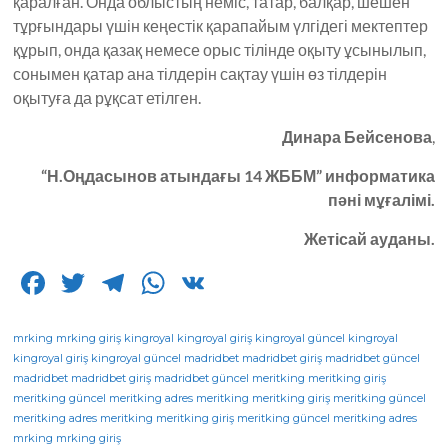
қаралған. Онда облыстың неміс, татар, балқар, шешен
тұрғындары үшін кеңестік қарапайым үлгідегі мектептер
құрып, онда қазақ немесе орыс тілінде оқыту ұсынылып,
сонымен қатар ана тілдерін сақтау үшін өз тілдерін
оқытуға да рұқсат етілген.
Динара Бейсенова
,
“Н.Оңдасынов атындағы 14 ЖББМ” информатика
пәні мұғалімі.
Жетісай ауданы.
F
T
T
W
V
a
w
el
h
K
c
it
e
a
mrking
mrking giriş
kingroyal
kingroyal giriş
kingroyal güncel
kingroyal
kingroyal giriş
kingroyal güncel
madridbet
madridbet giriş
madridbet güncel
e
te
g
ts
madridbet
madridbet giriş
madridbet güncel
meritking
meritking giriş
meritking güncel
b
r
meritking adres
ra
A
meritking
meritking giriş
meritking güncel
meritking adres
meritking
meritking giriş
meritking güncel
meritking adres
o
m
p
mrking
mrking giriş