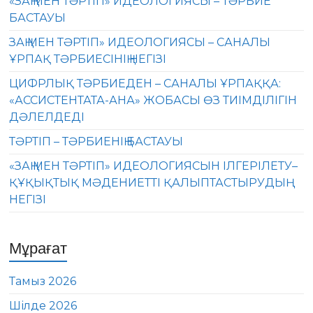
«ЗАҢ МЕН ТӘРТІП» ИДЕОЛОГИЯСЫ – ТӘРБИЕ
БАСТАУЫ
ЗАҢ МЕН ТӘРТІП» ИДЕОЛОГИЯСЫ – САНАЛЫ
ҰРПАҚ ТӘРБИЕСІНІҢ НЕГІЗІ
ЦИФРЛЫҚ ТӘРБИЕДЕН – САНАЛЫ ҰРПАҚҚА:
«АССИСТЕНТАТА-АНА» ЖОБАСЫ ӨЗ ТИІМДІЛІГІН
ДӘЛЕЛДЕДІ
ТӘРТІП – ТӘРБИЕНІҢ БАСТАУЫ
«ЗАҢ МЕН ТӘРТІП» ИДЕОЛОГИЯСЫН ІЛГЕРІЛЕТУ–
ҚҰҚЫҚТЫҚ МӘДЕНИЕТТІ ҚАЛЫПТАСТЫРУДЫҢ
НЕГІЗІ
Мұрағат
Тамыз 2026
Шілде 2026