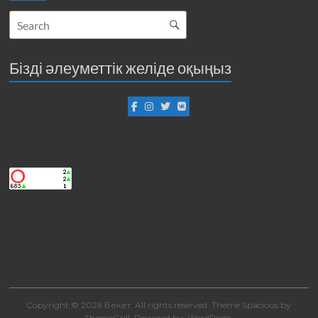
Бізді әлеуметтік желіде оқыңыз
Copyright © 2026
Бекет
. All rights reserved. Theme
Spacious
by
ThemeGrill. Powered by:
WordPress
.