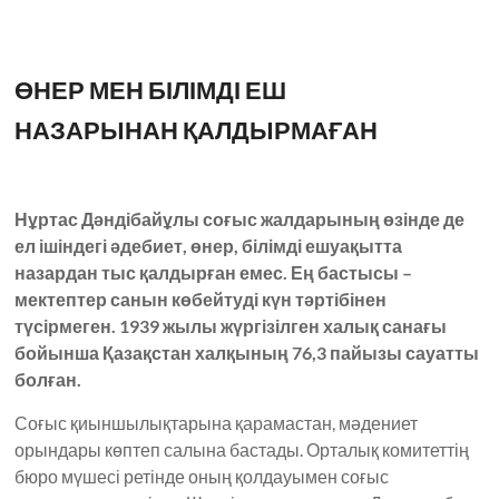
ӨНЕР МЕН БІЛІМДІ ЕШ
НАЗАРЫНАН ҚАЛДЫРМАҒАН
Нұртас Дәндібайұлы соғыс жалдарының өзінде де
ел ішіндегі әдебиет, өнер, білімді ешуақытта
назардан тыс қалдырған емес. Ең бастысы –
мектептер санын көбейтуді күн тәртібінен
түсірмеген. 1939 жылы жүргізілген халық санағы
бойынша Қазақстан халқының 76,3 пайызы сауатты
болған.
Соғыс қиыншылықтарына қарамастан, мәдениет
орындары көптеп салына бастады. Орталық комитеттің
бюро мүшесі ретінде оның қолдауымен соғыс