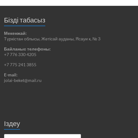
Бізді табасыз
Мекенжай:
Түркістан облысы, Жетісай ауданы, Ясауи к, № 3
Байланыс телефоны:
+7 776 330 4205
+7 775 241 3855
E-mail:
jolai-beket@mail.ru
Іздеу