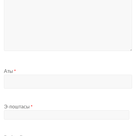
Аты
*
Э-поштасы
*