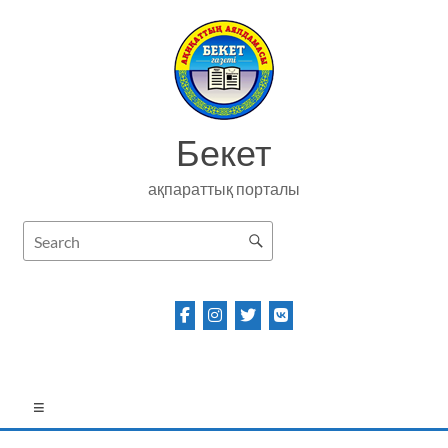
Skip
to
content
Бекет
ақпараттық порталы
Menu