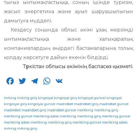
тығыз ынтымақтастыққа, соның ішінде туризм,
жасыл энергетика және ауыл шаруашылығын
дамытуға мүдделі.
Кездесу соңында облыс әкімі ұзақ мерзімді
ынтымақтастыққа және халықаралық
компаниялардың өңірдегі бастамаларына толық
қолдау көрсетуге дайын екенін білдірді.
Түркістан облысы әкімінің баспасөз қызметі.
F
T
T
W
V
a
w
el
h
K
c
it
e
a
mrking
mrking giriş
kingroyal
kingroyal giriş
kingroyal güncel
kingroyal
kingroyal giriş
kingroyal güncel
madridbet
madridbet giriş
madridbet güncel
e
te
g
ts
madridbet
madridbet giriş
madridbet güncel
meritking
meritking giriş
meritking güncel
b
r
meritking adres
ra
A
meritking
meritking giriş
meritking güncel
meritking adres
meritking
meritking giriş
meritking güncel
meritking adres
o
m
p
mrking
mrking giriş