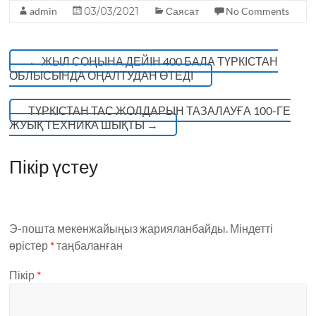
o
p
admin
03/03/2021
Саясат
No Comments
k
←
ЖЫЛ СОҢЫНА ДЕЙІН 400 БАЛА ТҮРКІСТАН
ОБЛЫСЫНДА ОҢАЛТУДАН ӨТЕДІ
ТҮРКІСТАН ТАС ЖОЛДАРЫН ТАЗАЛАУҒА 100-ГЕ
ЖУЫҚ ТЕХНИКА ШЫҚТЫ
→
Пікір үстеу
Э-пошта мекенжайыңыз жарияланбайды.
Міндетті
өрістер
*
таңбаланған
Пікір
*