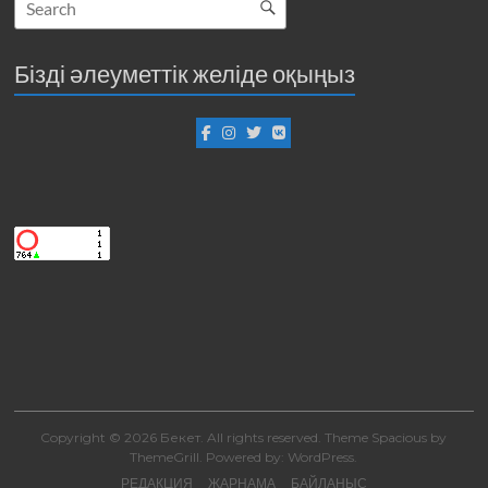
Бізді әлеуметтік желіде оқыңыз
Copyright © 2026
Бекет
. All rights reserved. Theme
Spacious
by
ThemeGrill. Powered by:
WordPress
.
РЕДАКЦИЯ
ЖАРНАМА
БАЙЛАНЫС