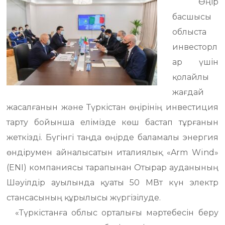
Өңір
басшысы
облыста
инвесторл
ар үшін
қолайлы
жағдай
жасалғанын және Түркістан өңірінің инвестиция
тарту бойынша елімізде көш бастап тұрғанын
жеткізді. Бүгінгі таңда өңірде баламалы энергия
өндірумен айналысатын италиялық «Arm Wind»
(ENI) компаниясы тарапынан Отырар ауданының
Шәуілдір ауылында қуаты 50 МВт күн электр
стансасының құрылысы жүргізілуде.
«Түркістанға облыс орталығы мәртебесін беру