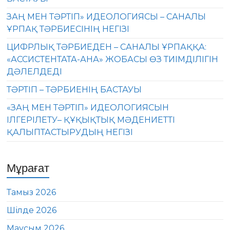
ЗАҢ МЕН ТӘРТІП» ИДЕОЛОГИЯСЫ – САНАЛЫ
ҰРПАҚ ТӘРБИЕСІНІҢ НЕГІЗІ
ЦИФРЛЫҚ ТӘРБИЕДЕН – САНАЛЫ ҰРПАҚҚА:
«АССИСТЕНТАТА-АНА» ЖОБАСЫ ӨЗ ТИІМДІЛІГІН
ДӘЛЕЛДЕДІ
ТӘРТІП – ТӘРБИЕНІҢ БАСТАУЫ
«ЗАҢ МЕН ТӘРТІП» ИДЕОЛОГИЯСЫН
ІЛГЕРІЛЕТУ– ҚҰҚЫҚТЫҚ МӘДЕНИЕТТІ
ҚАЛЫПТАСТЫРУДЫҢ НЕГІЗІ
Мұрағат
Тамыз 2026
Шілде 2026
Маусым 2026