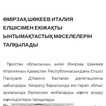
ӨМІРЗАҚ ШӨКЕЕВ ИТАЛИЯ
ЕЛШІСІМЕН ЕКІЖАҚТЫ
ЫНТЫМАҚТАСТЫҚ МӘСЕЛЕЛЕРІН
ТАЛҚЫЛАДЫ
Түркістан облысының әкімі Өмірзақ Шөкеев
Италияның Қазақстан Республикасындағы Елшісі
Паскуале Д’Авино бастаған делегацияны
қабылдады. Кездесу барысында екі тарап облыс
аумағында бірлескен жобаларды жүзеге асыру
мүмкіндіктерін талқылады.