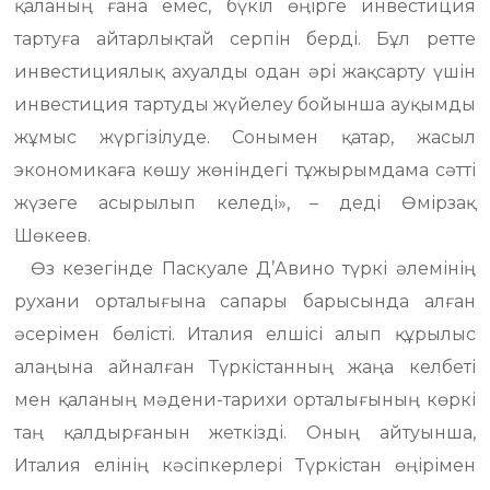
қаланың ғана емес, бүкіл өңірге инвестиция
тартуға айтарлықтай серпін берді. Бұл ретте
инвестициялық ахуалды одан әрі жақсарту үшін
инвестиция тартуды жүйелеу бойынша ауқымды
жұмыс жүргізілуде. Сонымен қатар, жасыл
экономикаға көшу жөніндегі тұжырымдама сәтті
жүзеге асырылып келеді», – деді Өмірзақ
Шөкеев.
Өз кезегінде Паскуале Д’Авино түркі әлемінің
рухани орталығына сапары барысында алған
әсерімен бөлісті. Италия елшісі алып құрылыс
алаңына айналған Түркістанның жаңа келбеті
мен қаланың мәдени-тарихи орталығының көркі
таң қалдырғанын жеткізді. Оның айтуынша,
Италия елінің кәсіпкерлері Түркістан өңірімен