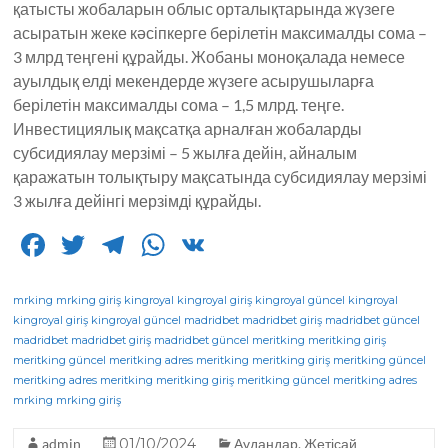
қатысты жобаларын облыс орта­лық­та­рында жүзеге
асыратын жеке кәсіпкерге берілетін максималды сома –
3 млрд теңгені құрайды. Жо­баны моноқалада немесе
ауылдық елді мекендерде жүзеге асырушыларға
берілетін максималды сома – 1,5 млрд. теңге.
Инвестициялық мақсатқа арналған жобаларды
субсидиялау мерзімі – 5 жылға дейін, айналым
қаражатын толықтыру мақсатында субсидиялау мерзімі
3 жылға дейінгі мерзімді құрайды.
F
T
T
W
V
a
w
el
h
K
c
it
e
a
mrking
mrking giriş
kingroyal
kingroyal giriş
kingroyal güncel
kingroyal
kingroyal giriş
kingroyal güncel
madridbet
madridbet giriş
madridbet güncel
e
te
g
ts
madridbet
madridbet giriş
madridbet güncel
meritking
meritking giriş
meritking güncel
b
r
meritking adres
ra
A
meritking
meritking giriş
meritking güncel
meritking adres
meritking
meritking giriş
meritking güncel
meritking adres
o
m
p
mrking
mrking giriş
o
p
admin
01/10/2024
Аудандар
,
Жетісай