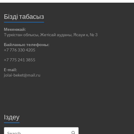
Бізді табасыз
Мекенжай:
Түркістан облысы, Жетісай ауданы, Ясауи к, № 3
Байланыс телефоны:
+7 776 330 4205
+7 775 241 3855
E-mail:
jolai-beket@mail.ru
Іздеу