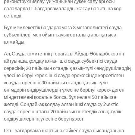
реконструкциялау, үй жанынан дүкен салу әрі осы
салаларда IT-бағдарламаларды жасау бағытына көр­
сетіледі.
Бұл мемлекеттік бағдарламаға 3 мегаполистегі сауда
субъектілері мен ойын-сауық орталықтары қатыса
алмайды.
Ал, Сауда комитетінің төрағасы Айдар Әбілдабековтің
айтуынша, қолдау алған ішкі сауда субъектісі сау­да
сөресінің 20 пайызын отандық азық-түлік өндірушілердің
үлесіне беруі керек. Ішкі сауда ережесінде көрсетілген
«сауда сөресінің 30 пайызы отандық азық-түлік
өнімдерін өндірушілердің үлесіне берілуі керек» деген
міндеттемені қосатын болса, бұл көлем 50 пайызға
жетеді. Сондай-ақ қолдау алған ішкі сауда субъектісі
сауда сөресінің тағы 20 пайызын шетелдік азық-түлік
өндірушілерінің үлесіне беруі қажет.
Осы бағдарлама шартына сәйкес сауда нысандарына