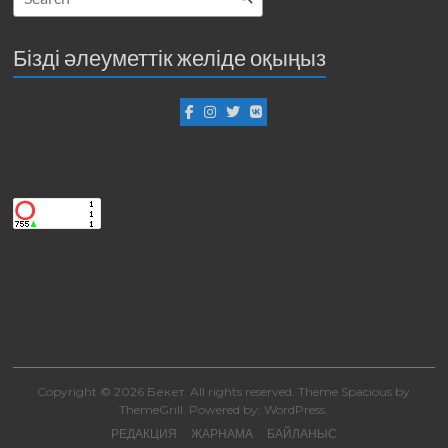
Бізді әлеуметтік желіде оқыңыз
Copyright © 2026
Бекет
. All rights reserved. Theme
Spacious
by
ThemeGrill. Powered by:
WordPress
.
РЕДАКЦИЯ
ЖАРНАМА
БАЙЛАНЫС