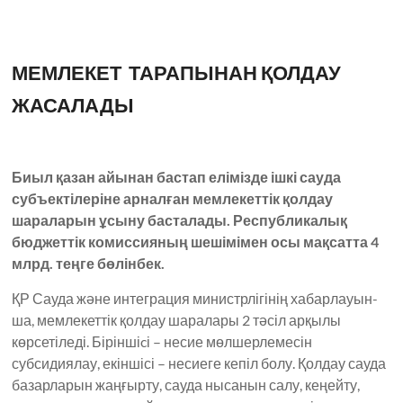
МЕМЛЕКЕТ ТАРАПЫНАН ҚОЛДАУ
ЖАСАЛАДЫ
Биыл қазан айынан бастап елімізде ішкі сауда
субъектілеріне арналған мемлекеттік қолдау
шараларын ұсыну басталады. Республикалық
бюджеттік комиссияның шешімімен осы мақсатта 4
млрд. теңге бөлінбек.
ҚР Сауда және интеграция министрлігінің хабар­лауын­­­
ша, мемлекеттік қолдау шаралары 2 тәсіл арқы­лы
көрсетіледі. Біріншіcі – несие мөлшерлемесін
субсидиялау, екіншісі – несиеге кепіл болу. Қолдау сауда
базарларын жаңғырту, сауда нысанын салу, кеңейту,