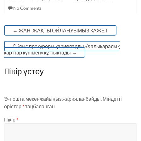
k
No Comments
←
ЖАН-ЖАҚТЫ ОЙЛАНУЫМЫЗ ҚАЖЕТ
Облыс прокуроры қарияларды «Халықаралық
қарттар күнімен» құттықтады
→
Пікір үстеу
Э-пошта мекенжайыңыз жарияланбайды.
Міндетті
өрістер
*
таңбаланған
Пікір
*