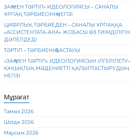
ЗАҢ МЕН ТӘРТІП» ИДЕОЛОГИЯСЫ – САНАЛЫ
ҰРПАҚ ТӘРБИЕСІНІҢ НЕГІЗІ
ЦИФРЛЫҚ ТӘРБИЕДЕН – САНАЛЫ ҰРПАҚҚА:
«АССИСТЕНТАТА-АНА» ЖОБАСЫ ӨЗ ТИІМДІЛІГІН
ДӘЛЕЛДЕДІ
ТӘРТІП – ТӘРБИЕНІҢ БАСТАУЫ
«ЗАҢ МЕН ТӘРТІП» ИДЕОЛОГИЯСЫН ІЛГЕРІЛЕТУ–
ҚҰҚЫҚТЫҚ МӘДЕНИЕТТІ ҚАЛЫПТАСТЫРУДЫҢ
НЕГІЗІ
Мұрағат
Тамыз 2026
Шілде 2026
Маусым 2026