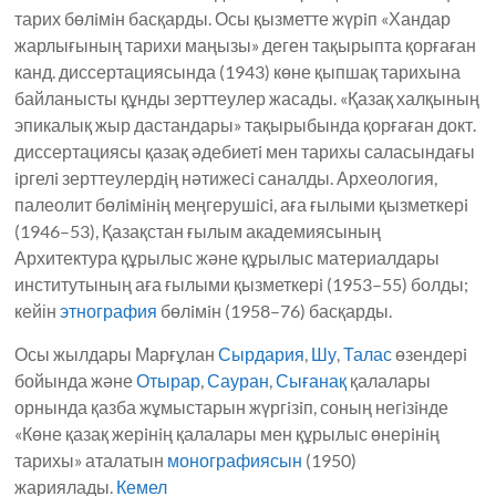
тарих бөлiмiн басқарды. Осы қызметте жүрiп «Хандар
жарлығының тарихи маңызы» деген тақырыпта қорғаған
канд. диссертациясында (1943) көне қыпшақ тарихына
байланысты құнды зерттеулер жасады. «Қазақ халқының
эпикалық жыр дастандары» тақырыбында қорғаған докт.
диссертациясы қазақ әдебиетi мен тарихы саласындағы
iргелi зерттеулердiң нәтижесi саналды. Археология,
палеолит бөлiмiнiң меңгерушiсi, аға ғылыми қызметкерi
(1946–53), Қазақстан ғылым академиясының
Архитектура құрылыс және құрылыс материалдары
институтының аға ғылыми қызметкерi (1953–55) болды;
кейін
этнография
бөлiмiн (1958–76) басқарды.
Осы жылдары Марғұлан
Сырдария
,
Шу
,
Талас
өзендерi
бойында және
Отырар
,
Сауран
,
Сығанақ
қалалары
орнында қазба жұмыстарын жүргiзiп, соның негiзiнде
«Көне қазақ жерiнiң қалалары мен құрылыс өнерiнiң
тарихы» аталатын
монографиясын
(1950)
жариялады.
Кемел