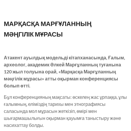
МАРҚАСҚА МАРҒҰЛАННЫҢ
МӘҢГІЛІК МҰРАСЫ
Атакент ауылдық модельді кітапханасында, Ғалым,
археолог, академик Әлкей Марғұланның туғанына
120 жыл толуына орай, «Марқасқа Марғұланның
мәңгілік мұрасы» атты оқырман конференциясы
болып өтті.
Бұл конференцияның мақсаты: өскелең жас ұрпаққа, ұлы
ғалымның, еліміздің тарихы мен этнографиясы
саласында мол мұрасын жеткізіп, өмірі мен
шығармашылығын оқырман қауымға таныстыру және
насихаттау болды.