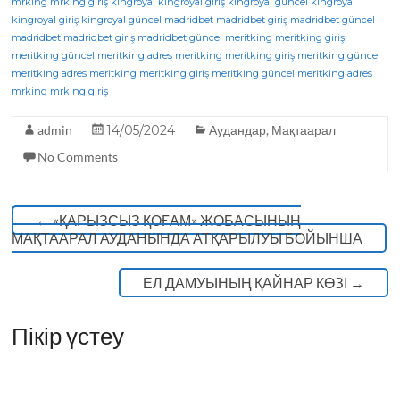
c
it
e
a
mrking
mrking giriş
kingroyal
kingroyal giriş
kingroyal güncel
kingroyal
kingroyal giriş
kingroyal güncel
madridbet
madridbet giriş
madridbet güncel
e
te
g
ts
madridbet
madridbet giriş
madridbet güncel
meritking
meritking giriş
meritking güncel
b
r
meritking adres
ra
A
meritking
meritking giriş
meritking güncel
meritking adres
meritking
meritking giriş
meritking güncel
meritking adres
o
m
p
mrking
mrking giriş
o
p
admin
14/05/2024
Аудандар
,
Мақтаарал
k
No Comments
←
«ҚАРЫЗСЫЗ ҚОҒАМ» ЖОБАСЫНЫҢ
МАҚТААРАЛ АУДАНЫНДА АТҚАРЫЛУЫ БОЙЫНША
ЕЛ ДАМУЫНЫҢ ҚАЙНАР КӨЗІ
→
Пікір үстеу