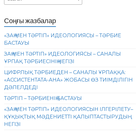
Соңғы жазбалар
«ЗАҢ МЕН ТӘРТІП» ИДЕОЛОГИЯСЫ – ТӘРБИЕ
БАСТАУЫ
ЗАҢ МЕН ТӘРТІП» ИДЕОЛОГИЯСЫ – САНАЛЫ
ҰРПАҚ ТӘРБИЕСІНІҢ НЕГІЗІ
ЦИФРЛЫҚ ТӘРБИЕДЕН – САНАЛЫ ҰРПАҚҚА:
«АССИСТЕНТАТА-АНА» ЖОБАСЫ ӨЗ ТИІМДІЛІГІН
ДӘЛЕЛДЕДІ
ТӘРТІП – ТӘРБИЕНІҢ БАСТАУЫ
«ЗАҢ МЕН ТӘРТІП» ИДЕОЛОГИЯСЫН ІЛГЕРІЛЕТУ–
ҚҰҚЫҚТЫҚ МӘДЕНИЕТТІ ҚАЛЫПТАСТЫРУДЫҢ
НЕГІЗІ