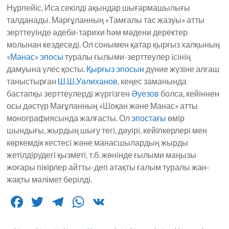
Нұрпейiс, Иса секiлдi ақындар шығармашылығы
талданады. Марғұланның «Тамғалы тас жазуы» атты
зерттеуiнде әдеби-тарихи һәм мәдени деректер
молынан кездеседi. Ол сонымен қатар қырғыз халқының
«
Манас»
эпосы
туралы ғылыми-зерттеулер iсiнiң
дамуына үлес қосты.
Қырғыз
эпосын
дүние жүзiне алғаш
таныстырған
Ш.Ш.Уәлиханов
, кеңес заманында
бастапқы зерттеулердi жүргiзген
Әуезов
болса, кейiннен
осы дәстүр Мағұланның «Шоқан және Манас» атты
монографиясында жалғасты. Ол
эпостағы
өмiр
шындығы, жырдың шығу тегi, дәуiрi, кейiпкерлерi мен
көркемдiк кестесi және манасшылардың жырды
жетiлдiрудегi қызметi‚ т.б. жөнiнде ғылыми маңызы
жоғары пiкiрлер айтты-деп атақты ғалым туралы жан-
жақты мәлімет берілді.
F
T
T
W
V
a
w
el
h
K