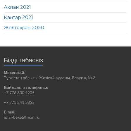
Ақпан 2021
Қаңтар 2021
Желтоқсан 2020
Бізді табасыз
Мекенжай:
Түркістан облысы, Жетісай ауданы, Ясауи к, № 3
Байланыс телефоны:
+7 776 330 4205
+7 775 241 3855
E-mail:
jolai-beket@mail.ru