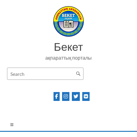
Skip
to
content
Бекет
ақпараттық порталы
Menu