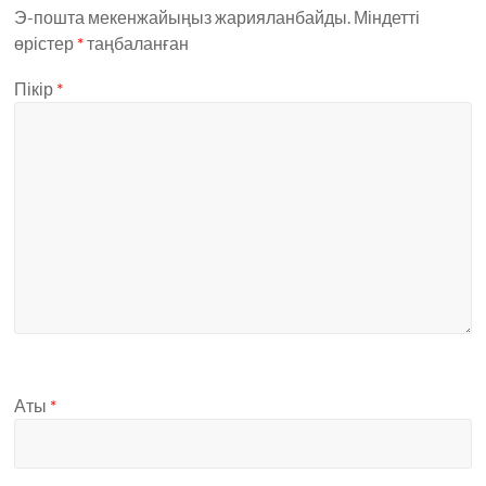
Э-пошта мекенжайыңыз жарияланбайды.
Міндетті
өрістер
*
таңбаланған
Пікір
*
Аты
*