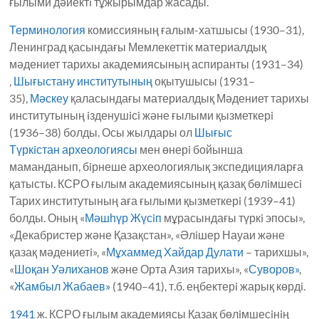
ғылыми дәйектi тұжырымдар жасады.
Терминология
комиссияның ғалым-хатшысы (1930–31),
Ленинград қасындағы Мемлекеттік материалдық
мәдениет тарихы академиясының аспиранты (1931–34)
‚
Шығыстану институтының
оқытушысы (1931–
35),
Мәскеу
қаласындағы материалдық Мәдениет тарихы
институтының iзденушiсi және ғылыми қызметкерi
(1936–38) болды. Осы жылдары ол
Шығыс
Түркiстан
археологиясы
мен өнерi бойынша
маманданып, бiрнеше археологиялық экспедицияларға
қатысты. КСРО ғылым академиясының қазақ бөлiмшесi
Тарих институтының аға ғылыми қызметкерi (1939–41)
болды. Оның «
Мәшһүр Жүсiп
мұрасындағы түркi эпосы»,
«Декабристер және Қазақстан», «Әлiшер Науаи және
қазақ мәдениетi», «
Мұхаммед Хайдар Дулати
– тарихшы»,
«
Шоқан Уәлиханов
және Орта Азия тарихы», «
Суворов»
,
«
Жамбыл Жабаев»
(1940–41), т.б. еңбектерi жарық көрдi.
1941
ж. КСРО ғылым академиясы Қазақ бөлiмшесiнiң