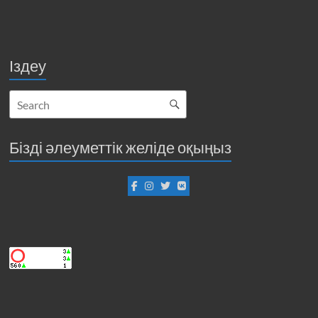
Іздеу
Бізді әлеуметтік желіде оқыңыз