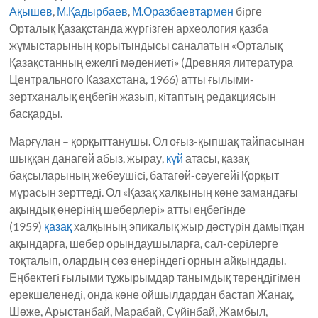
Ақышев
,
М.Қадырбаев
,
М.Оразбаевтармен
бiрге
Орталық Қазақстанда жүргiзген археология қазба
жұмыстарының қорытындысы саналатын «Орталық
Қазақстанның ежелгi мәдениетi» (Древняя литература
Центрального Казахстана, 1966) атты ғылыми-
зертханалық еңбегiн жазып‚ кiтаптың редакциясын
басқарды.
Марғұлан – қорқыттанушы. Ол оғыз-қыпшақ тайпасынан
шыққан данагөй абыз, жырау,
күй
атасы, қазақ
бақсыларының жебеушiсi, батагөй-сәуегейi Қорқыт
мұрасын зерттедi. Ол «Қазақ халқының көне замандағы
ақындық өнерiнiң шеберлерi» атты еңбегiнде
(1959)
қазақ
халқының эпикалық жыр дәстүрiн дамытқан
ақындарға, шебер орындаушыларға, сал-серiлерге
тоқталып, олардың сөз өнерiндегi орнын айқындады.
Еңбектегi ғылыми тұжырымдар танымдық тереңдiгiмен
ерекшеленедi, онда көне ойшылдардан бастап Жанақ,
Шөже, Арыстанбай, Марабай, Сүйiнбай, Жамбыл,