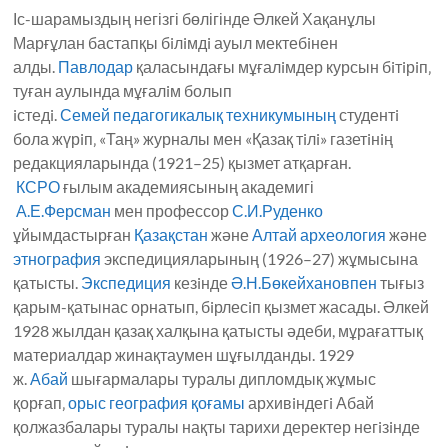
Іс-шарамыздың негізгі бөлігінде Әлкей Хақанұлы
Марғұлан бастапқы бiлiмдi ауыл мектебiнен
алды.
Павлодар
қаласындағы мұғалiмдер курсын бiтiрiп‚
туған аулында мұғалiм болып
iстедi.
Семей
педагогикалық техникумының
студентi
бола жүрiп‚ «Таң» журналы мен «Қазақ тiлi» газетiнiң
редакцияларында (1921–25) қызмет атқарған.
КСРО
ғылым академиясының академигі
А.Е.Ферсман
мен профессор
С.И.Руденко
ұйымдастырған
Қазақстан
және
Алтай
археология
және
этнография
экспедицияларының (1926–27) жұмысына
қатысты.
Экспедиция
кезiнде
Ә.Н.Бөкейхановпен
тығыз
қарым-қатынас орнатып, бiрлесiп қызмет жасады. Әлкей
1928 жылдан қазақ халқына қатысты әдеби, мұрағаттық
материалдар жинақтаумен шұғылданды. 1929
ж.
Абай
шығармалары туралы дипломдық жұмыс
қорғап‚
орыс география қоғамы
архивiндегi Абай
қолжазбалары туралы нақты тарихи деректер негiзiнде