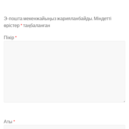
Э-пошта мекенжайыңыз жарияланбайды.
Міндетті
өрістер
*
таңбаланған
Пікір
*
Аты
*