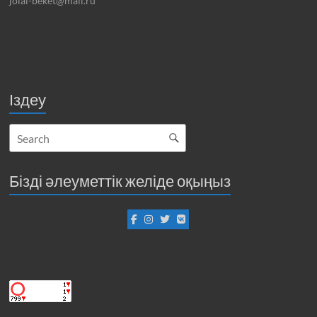
jolai-beket@mail.ru
Іздеу
Бізді әлеуметтік желіде оқыңыз