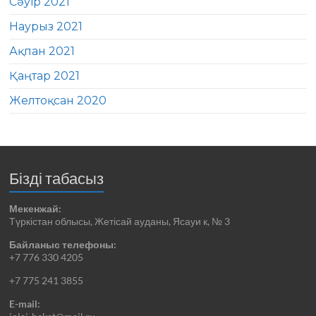
Сәуір 2021
Наурыз 2021
Ақпан 2021
Қаңтар 2021
Желтоқсан 2020
Бізді табасыз
Мекенжай:
Түркістан облысы, Жетісай ауданы, Ясауи к, № 3
Байланыс телефоны:
+7 776 330 4205
+7 775 241 3855
E-mail: