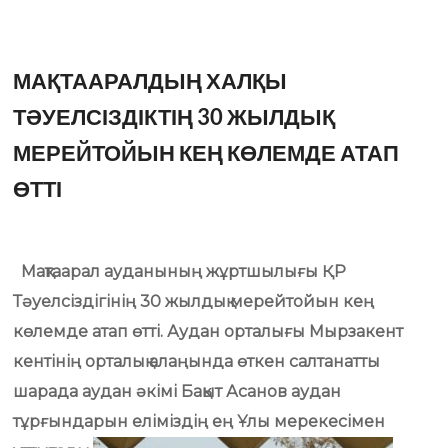
МАҚТААРАЛДЫҢ ХАЛҚЫ
ТӘУЕЛСІЗДІКТІҢ 30 ЖЫЛДЫҚ
МЕРЕЙТОЙЫН КЕҢ КӨЛЕМДЕ АТАП
ӨТТІ
Мақтаарал ауданының жұртшылығы ҚР
Тәуелсіздігінің 30 жылдық мерейтойын кең
көлемде атап өтті. Аудан орталығы Мырзакент
кентінің орталық алаңында өткен салтанатты
шарада аудан әкімі Бақыт Асанов аудан
тұрғындарын еліміздің ең Ұлы мерекесімен