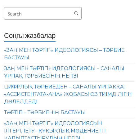
Соңғы жазбалар
«ЗАҢ МЕН ТӘРТІП» ИДЕОЛОГИЯСЫ – ТӘРБИЕ
БАСТАУЫ
ЗАҢ МЕН ТӘРТІП» ИДЕОЛОГИЯСЫ – САНАЛЫ
ҰРПАҚ ТӘРБИЕСІНІҢ НЕГІЗІ
ЦИФРЛЫҚ ТӘРБИЕДЕН – САНАЛЫ ҰРПАҚҚА:
«АССИСТЕНТАТА-АНА» ЖОБАСЫ ӨЗ ТИІМДІЛІГІН
ДӘЛЕЛДЕДІ
ТӘРТІП – ТӘРБИЕНІҢ БАСТАУЫ
«ЗАҢ МЕН ТӘРТІП» ИДЕОЛОГИЯСЫН
ІЛГЕРІЛЕТУ– ҚҰҚЫҚТЫҚ МӘДЕНИЕТТІ
ҚАЛЫПТАСТЫРУДЫҢ НЕГІЗІ