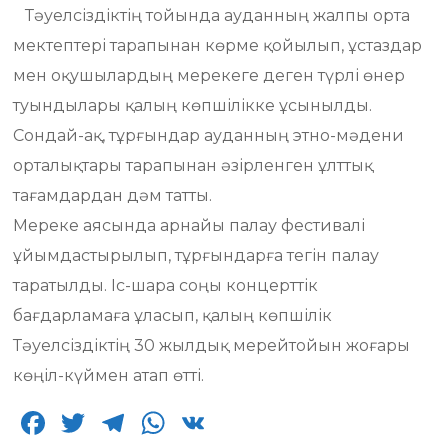
Тәуелсіздіктің тойында ауданның жалпы орта
мектептері тарапынан көрме қойылып, ұстаздар
мен оқушылардың мерекеге деген түрлі өнер
туындылары қалың көпшілікке ұсынылды.
Сондай-ақ, тұрғындар ауданның этно-мәдени
орталықтары тарапынан әзірленген ұлттық
тағамдардан дәм татты.
Мереке аясында арнайы палау фестивалі
ұйымдастырылып, тұрғындарға тегін палау
таратылды. Іс-шара соңы концерттік
бағдарламаға ұласып, қалың көпшілік
Тәуелсіздіктің 30 жылдық мерейтойын жоғары
көңіл-күймен атап өтті.
F
T
T
W
V