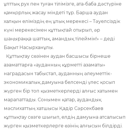
ұлттық рух пен туған тілімізге, ата-баба дәстүріне
қамқорлық жасау міндеті тұр. Барша аудан
халқын еліміздің ең ұлық мерекесі – Тәуелсіздік
күні мерекесімен құттықтай отырып, әр
шаңыраққа шаттық, амандық тілеймін!» – деді
Бақыт Насырханұлы.
Құттықтау сөзінен аудан басшысы бірнеше
азаматтарға «ауданның құрметті азаматы»
наградасын табыстап, ауданның әлеуметтік-
экономикалық дамуына белсенді үлес қосып
жүрген бір топ қызметкерлерді алғыс хатымен
марапаттады. Сонымен қатар, аудандық
мәслихаттың хатшысы Қадір Сәрсекбаев
құттықтау сөзге шығып, елдің дамуына атсалысып
жүрген қызметкерлерге өзінің алғысын білдірді.