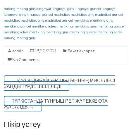
a
w
el
h
K
c
it
e
a
mrking
mrking giriş
kingroyal
kingroyal giriş
kingroyal güncel
kingroyal
kingroyal giriş
kingroyal güncel
madridbet
madridbet giriş
madridbet güncel
e
te
g
ts
madridbet
madridbet giriş
madridbet güncel
meritking
meritking giriş
meritking güncel
b
r
meritking adres
ra
A
meritking
meritking giriş
meritking güncel
meritking adres
meritking
meritking giriş
meritking güncel
meritking adres
o
m
p
mrking
mrking giriş
o
p
admin
18/10/2021
Бекет ақпарат
k
No Comments
←
Қ.ЖОЛДЫБАЙ: ӘР ТҰРҒЫННЫҢ МӘСЕЛЕСІ
ЗАҢДЫ ТҮРДЕ ШЕШІЛЕДІ
ТҮРКІСТАНДА ТҰҢҒЫШ РЕТ ЖҮРЕККЕ ОТА
ЖАСАЛДЫ
→
Пікір үстеу