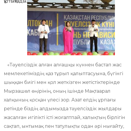
құттықтады.
«Тәуелсіздік алған алғашқы күннен бастап жас
мемлекетіміздің қаз тұрып қалыптасуына, бүгінгі
шыққан биігі мен қол жеткізген жетістіктерінде
Мырзашөл өңірінің, оның ішінде Мақтаарал
халқының қосқан үлесі зор. Азат елдің ұрпағы
ретінде біздің алдымызда тәуелсіздік жылдары
жасалған игілікті істі жоғалтпай, халықтың бірлігін
сақтап, ынтымақ пен татулықты одан әрі нығайту,