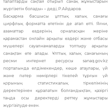
талаптарды сақтай отырып санақ жұмыстарын
жүргізетін болады» – деді, Р.Айдаров.
Басқарма басшысы ұлттық халық санағы
цирфлық форматта өтетінін де атап өтті. Яғни,
азаматтар өздерінің орналасқан жеріне
қарамастан онлайн арқылы өздері және отбасы
мүшелері сауалнамаларды толтыру арқылы
санақтан өте алады. Ұлттық халық санағының
ресми интернет ресурсы sanaq.gov.kz
порталында елдімекендер, көше атаулары, үй
және пәтер нөмірлері тікелей тұрғын үй
қорының статистикалық тіркелімінің
деректерінен құралатын болғандықтан, қазіргі
таңда осы деректерді реттеу жұмыстары
жүргізілуде екен.