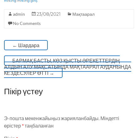
o
m
p
mrking
mrking giriş
o
p
admin
23/08/2021
Мақтаарал
k
No Comments
←
Шардара
БАРМАҚ БАСТЫ, КӨЗ ҚЫСТЫ ӘРЕКЕТТЕРДІҢ
АЛДЫН АЛУ МАҚСАТЫНДА МАҚТААРАЛ АУДАНЫНДА
КЕЗДЕСУЛЕР ӨТТІ
→
Пікір үстеу
Э-пошта мекенжайыңыз жарияланбайды.
Міндетті
өрістер
*
таңбаланған