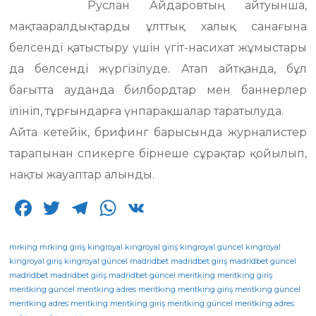
Руслан Айдаровтың айтуынша,
мақтааралдықтарды ұлттық халық санағына
белсенді қатыстыру үшін үгіт-насихат жұмыстары
да белсенді жүргізілуде. Атап айтқанда, бұл
бағытта ауданда билбордтар мен баннерлер
ілініп, тұрғындарға үнпарақшалар таратылуда.
Айта кетейік, брифинг барысында журналистер
тарапынан спикерге бірнеше сұрақтар қойылып,
нақты жауаптар алынды.
F
T
T
W
V
a
w
el
h
K
c
it
e
a
mrking
mrking giriş
kingroyal
kingroyal giriş
kingroyal güncel
kingroyal
kingroyal giriş
kingroyal güncel
madridbet
madridbet giriş
madridbet güncel
e
te
g
ts
madridbet
madridbet giriş
madridbet güncel
meritking
meritking giriş
meritking güncel
b
r
meritking adres
ra
A
meritking
meritking giriş
meritking güncel
meritking adres
meritking
meritking giriş
meritking güncel
meritking adres