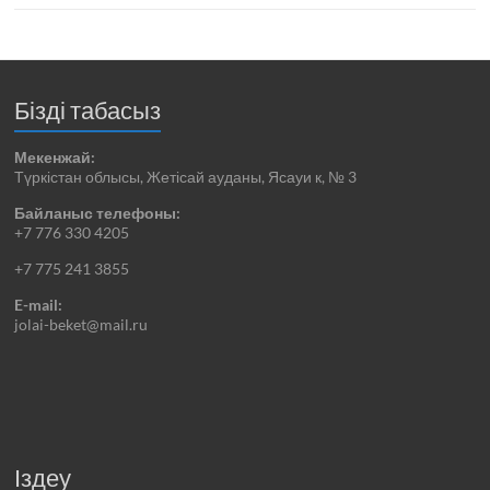
Бізді табасыз
Мекенжай:
Түркістан облысы, Жетісай ауданы, Ясауи к, № 3
Байланыс телефоны:
+7 776 330 4205
+7 775 241 3855
E-mail:
jolai-beket@mail.ru
Іздеу