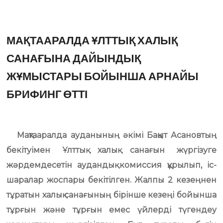
МАҚТААРАЛДА ҰЛТТЫҚ ХАЛЫҚ
САНАҒЫНА ДАЙЫНДЫҚ
ЖҰМЫСТАРЫ БОЙЫНША АРНАЙЫ
БРИФИНГ ӨТТІ
Мақтааралда ауданының әкімі Бақыт Асановтың
бекітуімен Ұлттық халық санағын жүргізуге
жәрдемдесетін аудандық комиссия құрылып, іс-
шаралар жоспары бекітілген. Жалпы 2 кезеңнен
тұратын халық санағының бірінше кезеңі бойынша
тұрғын және тұрғын емес үйлерді түгендеу