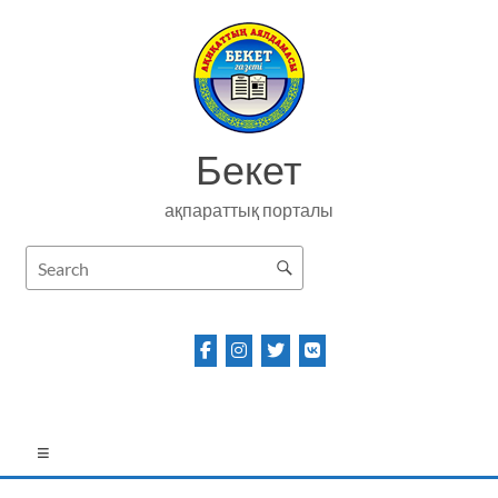
Skip
to
content
Бекет
ақпараттық порталы
Menu