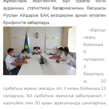
жұмыстары жүргізілген. Бұл туралы бүгін
ауданның статистика басқармасының басшысы
Руслан Айдаров БАҚ өкілдеріне арнап өткізген
брифингте хабарлады.
«Бірінші
кезең
бойынша
9
нұсқаушы,
3
бақылауш
ы, 20
сұхбатшы жұмыс жасады. Ал, ІІ кезең бойынша 23
нұсқаушы, 163 сұхбатшы жұмысқа қабылданып, 1
қыркүйек пен 30 қазан аралығында санитарлық