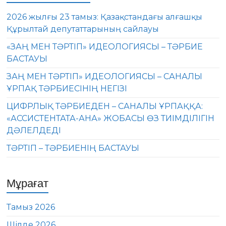
2026 жылғы 23 тамыз: Қазақстандағы алғашқы
Құрылтай депутаттарының сайлауы
«ЗАҢ МЕН ТӘРТІП» ИДЕОЛОГИЯСЫ – ТӘРБИЕ
БАСТАУЫ
ЗАҢ МЕН ТӘРТІП» ИДЕОЛОГИЯСЫ – САНАЛЫ
ҰРПАҚ ТӘРБИЕСІНІҢ НЕГІЗІ
ЦИФРЛЫҚ ТӘРБИЕДЕН – САНАЛЫ ҰРПАҚҚА:
«АССИСТЕНТАТА-АНА» ЖОБАСЫ ӨЗ ТИІМДІЛІГІН
ДӘЛЕЛДЕДІ
ТӘРТІП – ТӘРБИЕНІҢ БАСТАУЫ
Мұрағат
Тамыз 2026
Шілде 2026