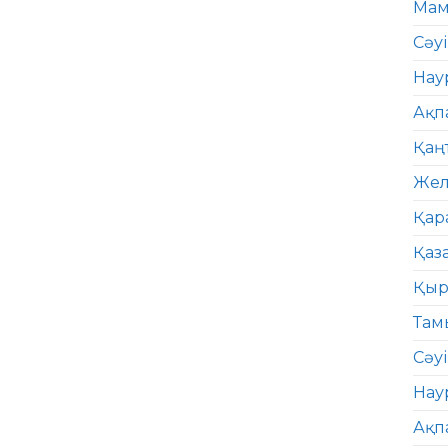
Мам
Сәу
Нау
Ақп
Қаң
Жел
Қар
Қаз
Қыр
Там
Сәуі
Нау
Ақп