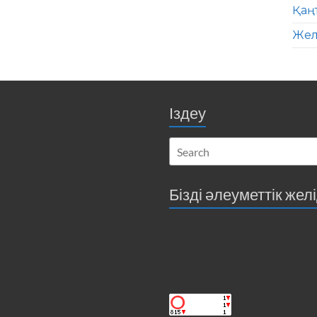
Қаң
Жел
Іздеу
Бізді әлеуметтік жел