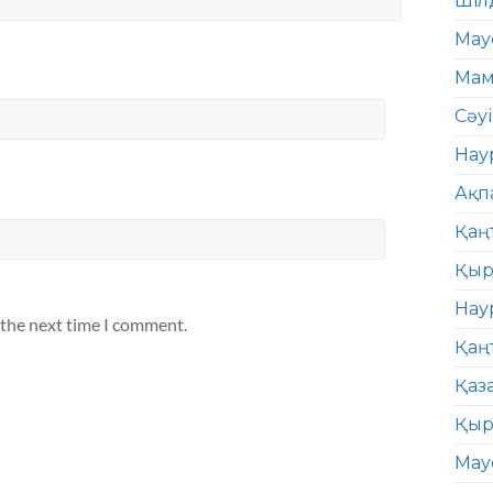
Шіл
Мау
Мам
Сәу
Нау
Ақп
Қаң
Қыр
Нау
 the next time I comment.
Қаң
Қаз
Қыр
Мау