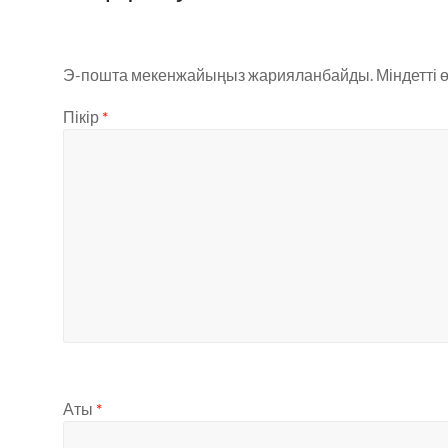
Э-пошта мекенжайыңыз жарияланбайды.
Міндетті 
Пікір
*
Аты
*