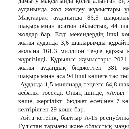
дамыту мақсатында қолға алынған оң
ауданында жол жөндеу жұмыстары үл
Мақтаарал ауданында 86,5 шақыры
шақырымнан асатын облыстық, 44 ша
жолдар бар. Елді мекендердің ішкі к
жылы ауданда 3,6 шақырымды құрайты
жолына 161,3 миллион теңге қаржы 
жүргізілді. Құрылыс жұмыстары 2021
жылы аудандық бюджеттен 381 ми
шақырымнан аса 94 ішкі көшеге тас төс
Ауданда 1,5 миллиард теңгеге 64,8 ш
асфальт төселді. Оның ішінде, «Ауыл 
көше, жергілікті бюджет есебінен 7 
келтірілген 29 көше бар.
Айта кетейік, былтыр А-15 республик
Гүлістан тармағы және облыстық маңы