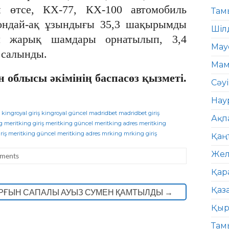
н өтсе, КХ-77, КХ-100 автомобиль
Там
Сондай-ақ ұзындығы 35,3 шақырымды
Шіл
м жарық шамдары орнатылып, 3,4
Мау
 салынды.
Мам
н облысы әкімінің баспасөз қызметі.
Сәу
Нау
kingroyal giriş
kingroyal güncel
madridbet
madridbet giriş
Ақп
g
meritking giriş
meritking güncel
meritking adres
meritking
riş
meritking güncel
meritking adres
mrking
mrking giriş
Қаң
Жел
ments
Қар
Қаз
ҰРҒЫН САПАЛЫ АУЫЗ СУМЕН ҚАМТЫЛДЫ
→
Қыр
Там