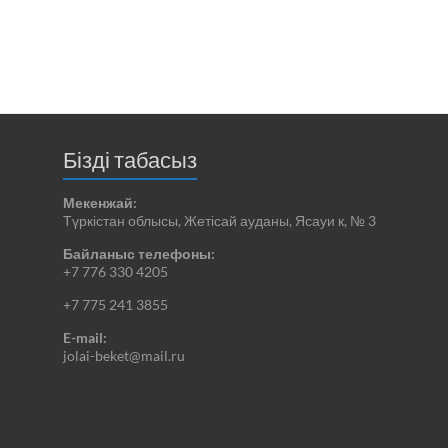
Бізді табасыз
Мекенжай:
Түркістан облысы, Жетісай ауданы, Ясауи к, № 3
Байланыс телефоны:
+7 776 330 4205
+7 775 241 3855
E-mail:
jolai-beket@mail.ru