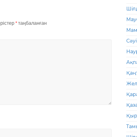
Шіл
Мау
өрістер
*
таңбаланған
Мам
Сәу
Нау
Ақп
Қаң
Жел
Қар
Қаз
Қыр
Там