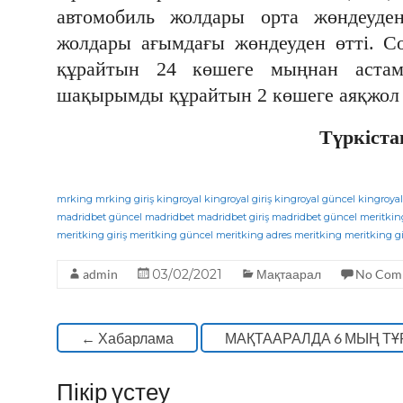
автомобиль жолдары орта жөндеуде
жолдары ағымдағы жөндеуден өтті. 
құрайтын 24 көшеге мыңнан аста
шақырымды құрайтын 2 көшеге аяқжол
Түркіста
mrking
mrking giriş
kingroyal
kingroyal giriş
kingroyal güncel
kingroyal
madridbet güncel
madridbet
madridbet giriş
madridbet güncel
meritkin
meritking giriş
meritking güncel
meritking adres
meritking
meritking gi
admin
03/02/2021
Мақтаарал
No Com
←
Хабарлама
МАҚТААРАЛДА 6 МЫҢ Т
Пікір үстеу