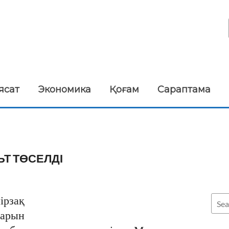
ясат
Экономика
Қоғам
Сараптама
Т ТӨСЕЛДІ
ірзақ
дарын