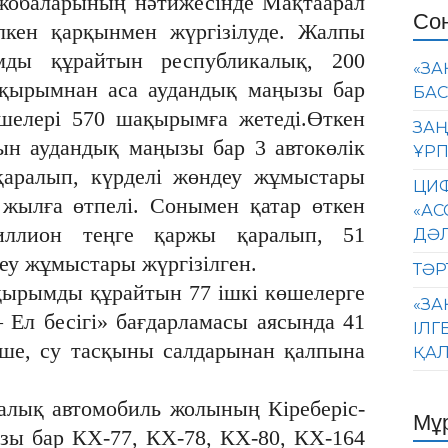
 жобаларының нәтижесінде Мақтаарал
Со
кен қарқынмен жүргізілуде. Жалпы
мды құрайтын республикалық, 200
«ЗА
қырымнан аса аудандық маңызы бар
БАС
өшелері 570 шақырымға жетеді.Өткен
ЗАҢ
н аудандық маңызы бар 3 автокөлік
ҰРП
қаралып, күрделі жөндеу жұмыстары
ЦИФ
 жылға өтпелі. Сонымен қатар өткен
«АС
ллион теңге қаржы қаралып, 51
ДӘ
еу жұмыстары жүргізілген.
ТӘР
ақырымды құрайтын 77 ішкі көшелерге
«ЗА
– Ел бесігі» бағдарламасы аясында 41
ІЛГ
көше, су тасқыны салдарынан қалпына
ҚАЛ
алық автомобиль жолының Кіреберіс-
Мұ
зы бар КХ-77, КХ-78, КХ-80, КХ-164