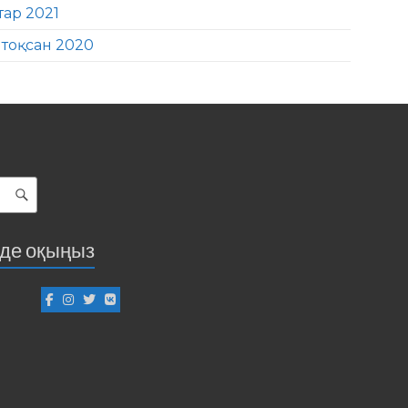
тар 2021
тоқсан 2020
іде оқыңыз