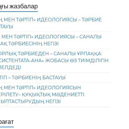
ңғы жазбалар
Ң МЕН ТӘРТІП» ИДЕОЛОГИЯСЫ – ТӘРБИЕ
ТАУЫ
 МЕН ТӘРТІП» ИДЕОЛОГИЯСЫ – САНАЛЫ
АҚ ТӘРБИЕСІНІҢ НЕГІЗІ
РЛЫҚ ТӘРБИЕДЕН – САНАЛЫ ҰРПАҚҚА:
СИСТЕНТАТА-АНА» ЖОБАСЫ ӨЗ ТИІМДІЛІГІН
ЛЕЛДЕДІ
ТІП – ТӘРБИЕНІҢ БАСТАУЫ
Ң МЕН ТӘРТІП» ИДЕОЛОГИЯСЫН
ЕРІЛЕТУ– ҚҰҚЫҚТЫҚ МӘДЕНИЕТТІ
ЫПТАСТЫРУДЫҢ НЕГІЗІ
рағат