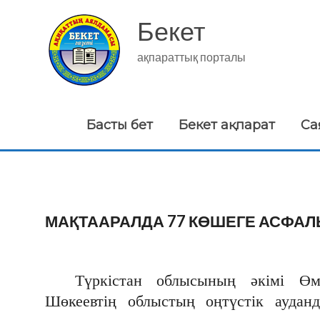
Skip
to
Бекет
content
ақпараттық порталы
Басты бет
Бекет ақпарат
Са
МАҚТААРАЛДА 77 КӨШЕГЕ АСФАЛЬ
Түркістан облысының әкімі Өм
Шөкеевтің облыстың оңтүстік аудан