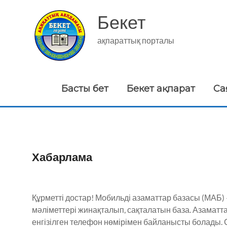
Skip
to
Бекет
content
ақпараттық порталы
Басты бет
Бекет ақпарат
Са
Хабарлама
Құрметті достар! Мобильді азаматтар базасы (МАБ
мәліметтері жинақталып, сақталатын база. Азаматт
енгізілген телефон нөмірімен байланысты болады. 