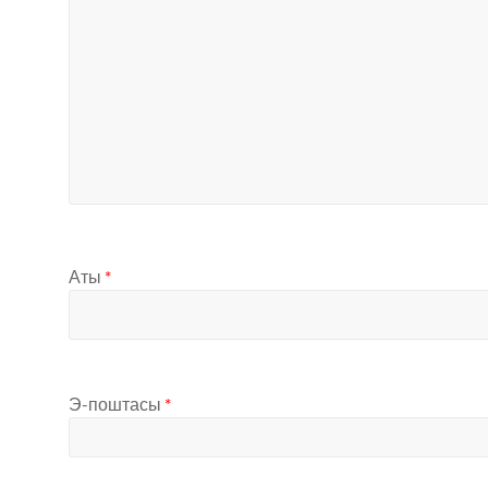
Аты
*
Э-поштасы
*