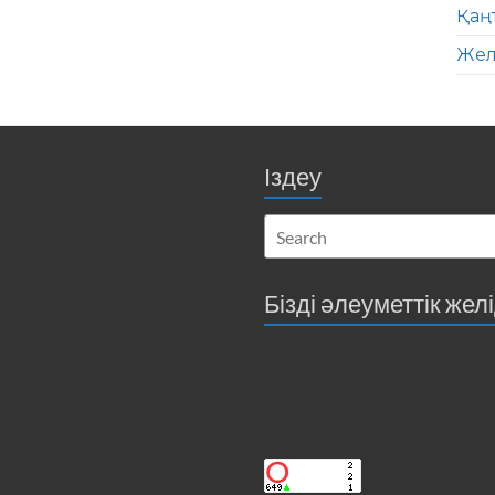
Қаң
Жел
Іздеу
Бізді әлеуметтік жел