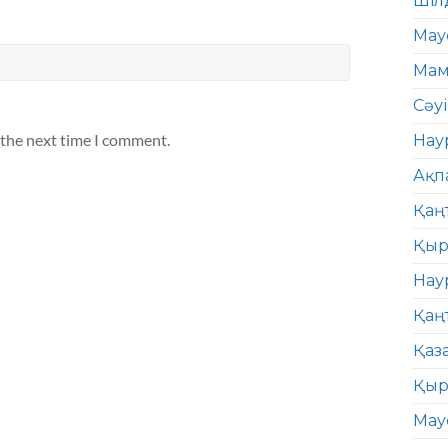
Шіл
Мау
Мам
Сәу
 the next time I comment.
Нау
Ақп
Қаң
Қыр
Нау
Қаң
Қаз
Қыр
Мау