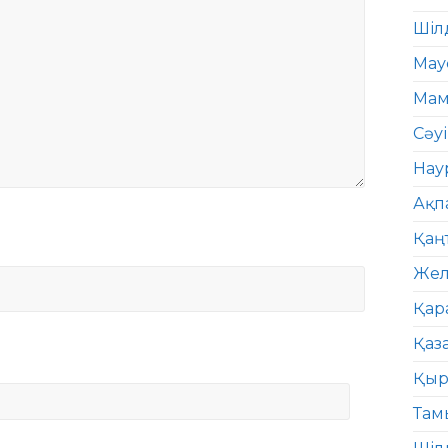
Шіл
Мау
Мам
Сәу
Нау
Ақп
Қаң
Жел
Қар
Қаз
Қыр
Там