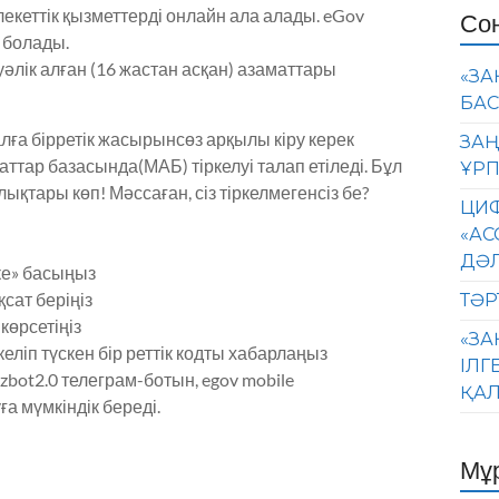
кеттік қызметтерді онлайн ала алады. eGov
Со
 болады.
әлік алған (16 жастан асқан) азаматтары
«ЗА
БАС
алға бірретік жасырынсөз арқылы кіру керек
ЗАҢ
тар базасында(МАБ) тіркелуі талап етіледі. Бұл
ҰРП
ықтары көп! Мәссаған, сіз тіркелмегенсіз бе?
ЦИФ
«АС
ДӘ
ке» басыңыз
сат беріңіз
ТӘР
көрсетіңіз
«ЗА
келіп түскен бір реттік кодты хабарлаңыз
ІЛГ
vkzbot2.0 телеграм-ботын, egov mobile
ҚАЛ
 мүмкіндік береді.
Мұ