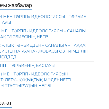
ңғы жазбалар
Ң МЕН ТӘРТІП» ИДЕОЛОГИЯСЫ – ТӘРБИЕ
ТАУЫ
 МЕН ТӘРТІП» ИДЕОЛОГИЯСЫ – САНАЛЫ
АҚ ТӘРБИЕСІНІҢ НЕГІЗІ
РЛЫҚ ТӘРБИЕДЕН – САНАЛЫ ҰРПАҚҚА:
СИСТЕНТАТА-АНА» ЖОБАСЫ ӨЗ ТИІМДІЛІГІН
ЛЕЛДЕДІ
ТІП – ТӘРБИЕНІҢ БАСТАУЫ
Ң МЕН ТӘРТІП» ИДЕОЛОГИЯСЫН
ЕРІЛЕТУ– ҚҰҚЫҚТЫҚ МӘДЕНИЕТТІ
ЫПТАСТЫРУДЫҢ НЕГІЗІ
рағат