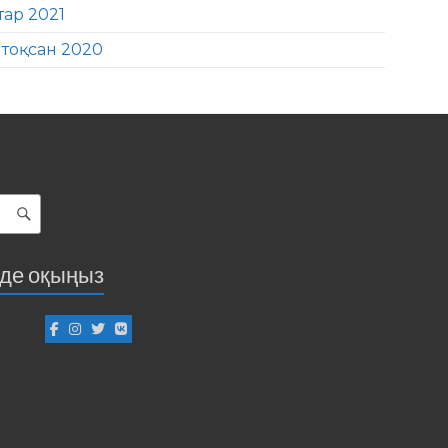
тар 2021
тоқсан 2020
іде оқыңыз