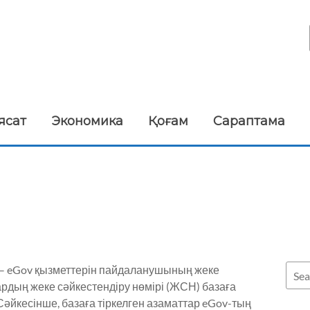
ясат
Экономика
Қоғам
Сараптама
) – eGov қызметтерін пайдаланушының жеке
ардың жеке сәйкестендіру нөмірі (ЖСН) базаға
Сәйкесінше, базаға тіркелген азаматтар eGov-тың