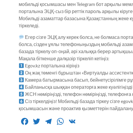
мобильді қосымшасы мен Telegram бот арқылы мемле
порталына ЭЦҚ-сыз бір реттік пароль арқылы кіруге
Мобильді азаматтар базасына Қазақстанның жеке ку
тіркеледі.
Егер сізге ЭЦҚ алу керек болса, не болмаса порт
болса, сізден ұялы телефоныңыздың мобильді азамат
базада тіркелу оп-оңай, әрі халыққа берер артықшыл
Мақала біткенше дәлқазір тіркеліп кетіңіз:
Egov.kz порталына кіріңіз
Оң жақ төменгі бұрыштан «Виртуалды ассистент
Камера батырмасына басып, бейнетүсірілімге рұқ
Байланысқа шыққан операторға жеке куәлігіңізді 
ЖСН нөміріңізді, телефон нөміріңізді, телефонға 
Сіз тіркелдіңіз! Мобильді базада тіркеу сізге ego
қосымшасын және проактив қызметтерін пайдалануға
F
T
T
W
V
a
w
el
h
K