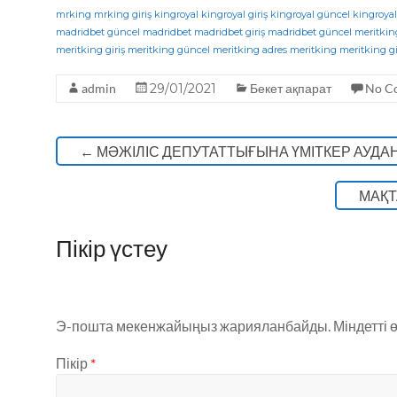
c
it
e
a
mrking
mrking giriş
kingroyal
kingroyal giriş
kingroyal güncel
kingroyal
madridbet güncel
madridbet
madridbet giriş
madridbet güncel
meritkin
e
te
g
ts
meritking giriş
meritking güncel
meritking adres
meritking
meritking gi
b
r
ra
A
admin
29/01/2021
Бекет ақпарат
No C
o
m
p
o
p
←
МӘЖІЛІС ДЕПУТАТТЫҒЫНА ҮМІТКЕР АУДА
k
МАҚТ
Пікір үстеу
Э-пошта мекенжайыңыз жарияланбайды.
Міндетті 
Пікір
*