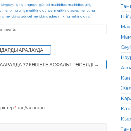
kingroyal giriş
kingroyal güncel
madridbet
madridbet giriş
Там
g
meritking giriş
meritking güncel
meritking adres
meritking
Шіл
riş
meritking güncel
meritking adres
mrking
mrking giriş
Мау
omments
Мам
Сәу
НДАРДЫ АРАЛАУДА
Нау
ААРАЛДА 77 КӨШЕГЕ АСФАЛЬТ ТӨСЕЛДІ
→
Ақп
Қаң
Жел
Қар
өрістер
*
таңбаланған
Қаз
Қыр
Там