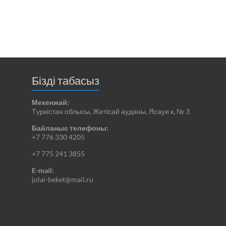
Бізді табасыз
Мекенжай:
Түркістан облысы, Жетісай ауданы, Ясауи к, № 3
Байланыс телефоны:
+7 776 330 4205
+7 775 241 3855
E-mail:
jolai-beket@mail.ru