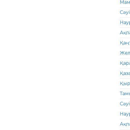
Мам
Сәу
Нау
Ақп
Қаң
Жел
Қар
Қаз
Қыр
Там
Сәуі
Нау
Ақп