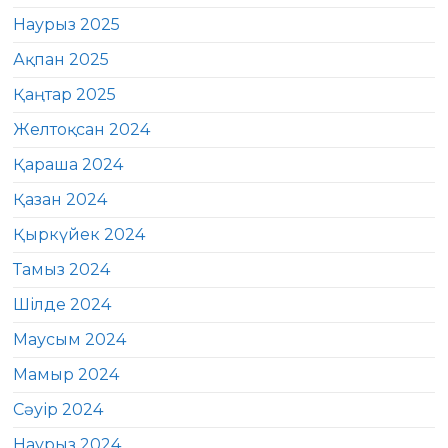
Наурыз 2025
Ақпан 2025
Қаңтар 2025
Желтоқсан 2024
Қараша 2024
Қазан 2024
Қыркүйек 2024
Тамыз 2024
Шілде 2024
Маусым 2024
Мамыр 2024
Сәуір 2024
Наурыз 2024