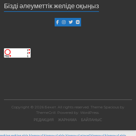
Бізді әлеуметтік желіде оқыңыз
Copyright © 2026
Бекет
. All rights reserved. Theme
Spacious
by
ThemeGrill. Powered by:
WordPress
.
РЕДАКЦИЯ
ЖАРНАМА
БАЙЛАНЫС
mrking
mrking giriş
kingroyal
kingroyal giriş
kingroyal güncel
kingroyal
kingroyal giriş