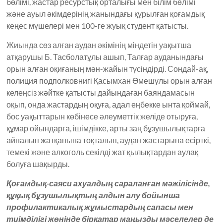
бөлімі, жастар ресурстық орталығы мен білім бөлімі
және ауыл әкімдерінің жанындағы құрылған қоғамдық
кеңес мүшелері мен 100-ге жуық студент қатысты.
Жиында сөз алған аудан әкімінің міндетін уақытша
атқарушы Б. Тасболатұлы ашып, Талғар ауданындағы
орын алған оқиғаның мән-жайын түсіндірді. Сондай-ақ,
полиция подполковнигі Қасымхан Өмешұлы орын алған
келеңсіз жәйтке қатысты дайындаған баяндамасын
оқып, онда жастардың оқуға, адал еңбекке ынта қоймай,
бос уақыттарын көбінесе әлеуметтік желіде отыруға,
құмар ойындарға, ішімдікке, арты заң бұзушылықтарға
айналып жатқанына тоқталып, аудан жастарына есірткі,
темекі және алкоголь секілді жат қылықтардан аулақ
болуға шақырды.
Қоғамдық-саяси ахуалдың сараланған мәжілісінде,
құқық бұзушылықтың алдын алу бойынша
профилактикалық жұмыстардың сапасы мен
тиімділігі жөнінде бірқатар маңызды мәселелер де