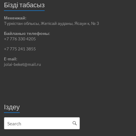
Бізді табасыз
Мекенжай:
Түркістан облысы, Жетісай ауданы, Ясауи к, № 3
Байланыс телефоны:
+7 776 330 4205
+7 775 241 3855
E-mail:
jolai-beket@mail.ru
Іздеу