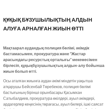
ҚҰҚЫҚ БҰЗУШЫЛЫҚТЫҢ АЛДЫН
АЛУҒА АРНАЛҒАН ЖИЫН ӨТТІ
Мақтаарал аудандық полиция бөлімі, әкімдік
бастамасымен, прокуратура және “Жастар
арасындағы ресурстық орталығы” мекемесімен
бірлесіп, құқықбұзушылықтың алдын-алу бойынша
жиын болып өтті.
Осы аталған жиынға аудан әкімі міндетін уақытша
атқарушы Бейсенбай Төребеков, полиция бөлімі
бастығының бірінші орынбасары Қасымхан
Сатыбалдиев, прокуратура өкілдері, ауыл әкімдері,
ардагерлер кеңесінің төрағасы, ауыл билері, ішкі саясат