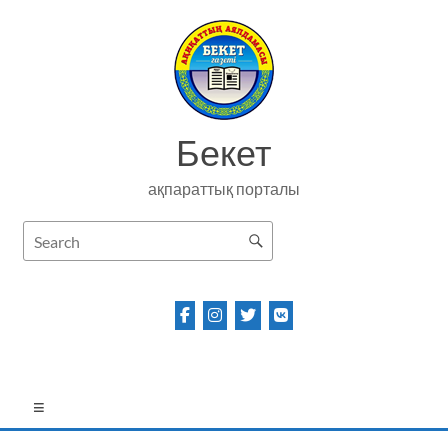
Skip
to
content
Бекет
ақпараттық порталы
Menu