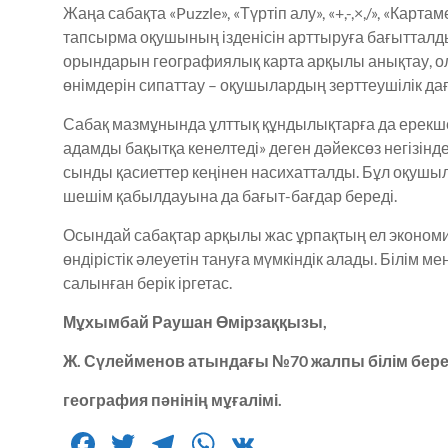
Жаңа сабақта «Puzzle», «Түртіп алу», «+,-,×,/», «Кар
тапсырма оқушының ізденісін арттыруға бағытталды.
орындарын географиялық карта арқылы анықтау, о
өнімдерін сипаттау – оқушылардың зерттеушілік да
Сабақ мазмұнында ұлттық құндылықтарға да ерекше 
адамды бақытқа кенелтеді» деген дәйексөз негізінде е
сынды қасиеттер кеңінен насихатталды. Бұл оқуш
шешім қабылдауына да бағыт-бағдар береді.
Осындай сабақтар арқылы жас ұрпақтың ел экономи
өндірістік әлеуетін тануға мүмкіндік алады. Білім 
салынған берік іргетас.
Мұхымбай Раушан Өмірзаққызы
,
Ж. Сүлейменов атындағы №70 жалпы білім бере
география пәнінің мұғалімі
.
F
T
T
W
V