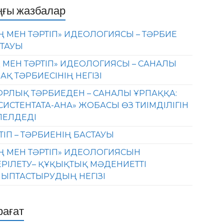
ңғы жазбалар
Ң МЕН ТӘРТІП» ИДЕОЛОГИЯСЫ – ТӘРБИЕ
ТАУЫ
 МЕН ТӘРТІП» ИДЕОЛОГИЯСЫ – САНАЛЫ
АҚ ТӘРБИЕСІНІҢ НЕГІЗІ
РЛЫҚ ТӘРБИЕДЕН – САНАЛЫ ҰРПАҚҚА:
СИСТЕНТАТА-АНА» ЖОБАСЫ ӨЗ ТИІМДІЛІГІН
ЛЕЛДЕДІ
ТІП – ТӘРБИЕНІҢ БАСТАУЫ
Ң МЕН ТӘРТІП» ИДЕОЛОГИЯСЫН
ЕРІЛЕТУ– ҚҰҚЫҚТЫҚ МӘДЕНИЕТТІ
ЫПТАСТЫРУДЫҢ НЕГІЗІ
рағат