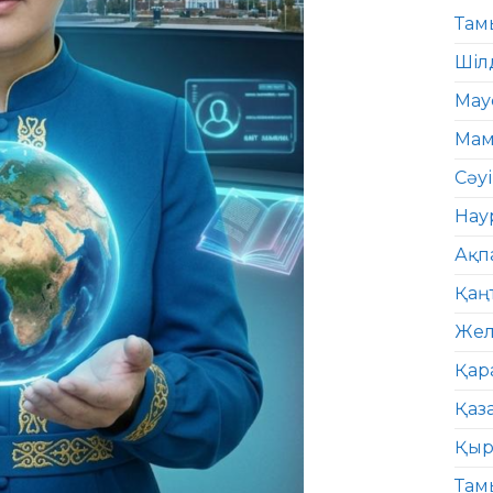
Там
Шіл
Мау
Мам
Сәу
Нау
Ақп
Қаң
Жел
Қар
Қаз
Қыр
Там