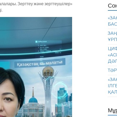
лалары. Зерттеу және зерттеушілер»
Со
і.
«ЗА
БАС
ЗАҢ
ҰРП
ЦИФ
«АС
ДӘ
ТӘР
«ЗА
ІЛГ
ҚАЛ
Мұ