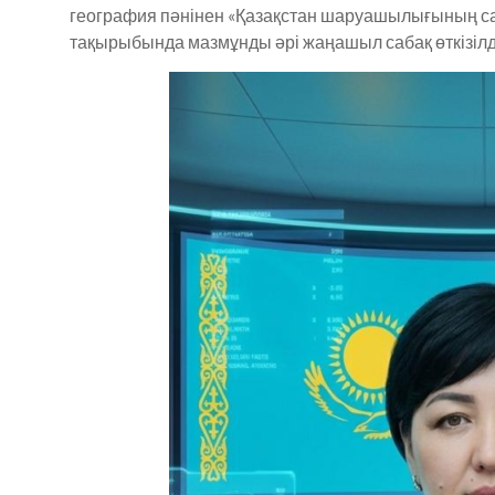
география пәнінен «Қазақстан шаруашылығының са
тақырыбында мазмұнды әрі жаңашыл сабақ өткізілд