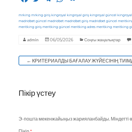
a
w
el
h
K
c
it
e
a
mrking
mrking giriş
kingroyal
kingroyal giriş
kingroyal güncel
kingroyal
madridbet güncel
madridbet
madridbet giriş
madridbet güncel
meritkin
e
te
g
ts
meritking giriş
meritking güncel
meritking adres
meritking
meritking gi
b
r
ra
A
admin
06/05/2026
Соңғы жаңалықтар
o
m
p
o
p
←
КРИТЕРИАЛДЫ БАҒАЛАУ ЖҮЙЕСІНІҢ ТИІМД
k
Пікір үстеу
Э-пошта мекенжайыңыз жарияланбайды.
Міндетті 
Пікір
*