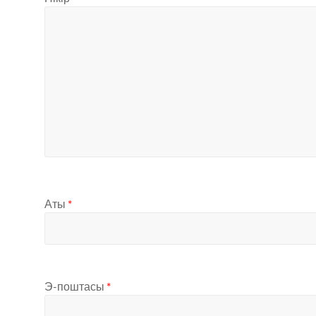
Аты
*
Э-поштасы
*