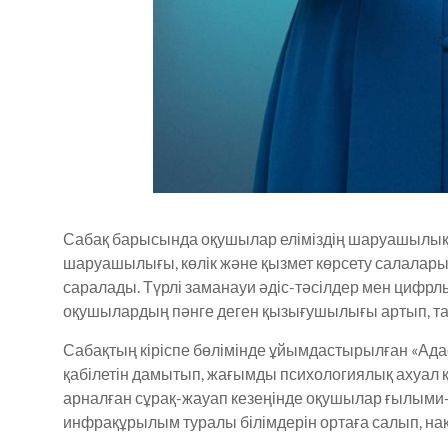
Сабақ барысында оқушылар еліміздің шаруашылық 
шаруашылығы, көлік және қызмет көрсету салала
саралады. Түрлі заманауи әдіс-тәсілдер мен цифр
оқушылардың пәнге деген қызығушылығы артып, тан
Сабақтың кіріспе бөлімінде ұйымдастырылған «Ада
қабілетін дамытып, жағымды психологиялық ахуал 
арналған сұрақ-жауап кезеңінде оқушылар ғылыми
инфрақұрылым туралы білімдерін ортаға салып, нақ