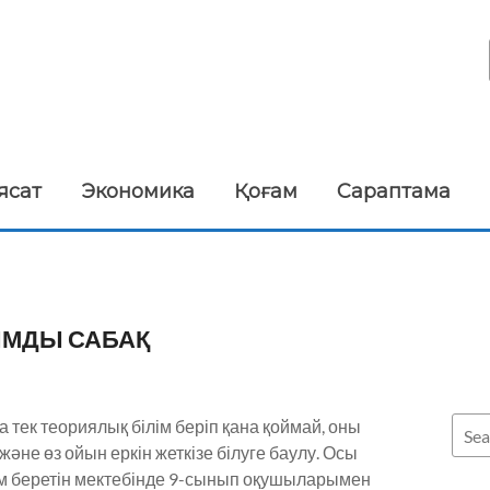
ясат
Экономика
Қоғам
Сараптама
ЫМДЫ САБАҚ
а тек теориялық білім беріп қана қоймай, оны
әне өз ойын еркін жеткізе білуге баулу. Осы
м беретін мектебінде 9-сынып оқушыларымен