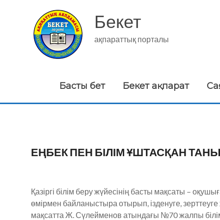
Skip
to
Бекет
content
ақпараттық порталы
Басты бет
Бекет ақпарат
Са
ЕҢБЕК ПЕН БІЛІМ ҰШТАСҚАН ТАН
Қазіргі білім беру жүйесінің басты мақсаты – оқушығ
өмірмен байланыстыра отырып, ізденуге, зерттеуге ж
мақсатта Ж. Сүлейменов атындағы №70 жалпы білі