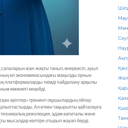
Шіл
Мау
Мам
Сәу
Нау
Ақп
салаларын жан-жақты танып, өнеркәсіп, ауыл
Қаң
рының ел экономикасындағы маңызды орнын
Жел
лық платформаларды тиімді пайдалану арқылы
Қар
ым көкжиегі кеңейді.
Қаз
сқан әріптер» тренингі оқушылардың ойлау
қалыптастырды. Ал өткен тақырыпты қайталауға
Қыр
-техникалық революция, адам капиталы және
Там
ты мысалдар келтіре отырып жауап берді.