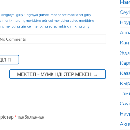
Мам
Сәу
kingroyal giriş
kingroyal güncel
madridbet
madridbet giriş
g
meritking giriş
meritking güncel
meritking adres
meritking
Нау
riş
meritking güncel
meritking adres
mrking
mrking giriş
Ақп
No Comments
Қаң
Жел
ІЛІГІ
Қар
Қаз
МЕКТЕП – МҮМКІНДІКТЕР МЕКЕНІ
→
Қыр
Там
Сәуі
Нау
өрістер
*
таңбаланған
Ақп