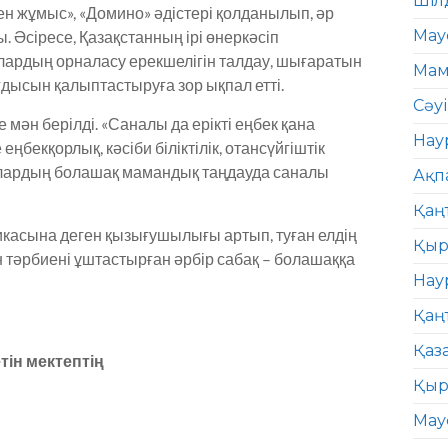
Шіл
тамен жұмыс», «Домино» әдістері қолданылып, әр
Мау
 Әсіресе, Қазақстанның ірі өнеркәсіп
лардың орналасу ерекшелігін талдау, шығаратын
Мам
ғдысын қалыптастыруға зор ықпал етті.
Сәу
мән берілді. «Саналы да ерікті еңбек қана
Нау
ңбекқорлық, кәсіби біліктілік, отансүйгіштік
ылардың болашақ мамандық таңдауда саналы
Ақп
Қаң
касына деген қызығушылығы артып, туған елдің
Қыр
мен тәрбиені ұштастырған әрбір сабақ – болашаққа
Нау
Қаң
Қаз
тін мектеп
тің
Қыр
Мау