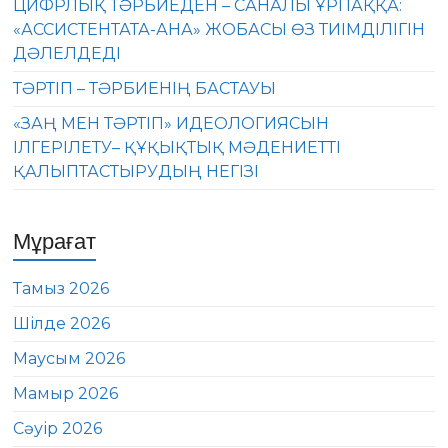
ЦИФРЛЫҚ ТӘРБИЕДЕН – САНАЛЫ ҰРПАҚҚА:
«АССИСТЕНТАТА-АНА» ЖОБАСЫ ӨЗ ТИІМДІЛІГІН
ДӘЛЕЛДЕДІ
ТӘРТІП – ТӘРБИЕНІҢ БАСТАУЫ
«ЗАҢ МЕН ТӘРТІП» ИДЕОЛОГИЯСЫН
ІЛГЕРІЛЕТУ– ҚҰҚЫҚТЫҚ МӘДЕНИЕТТІ
ҚАЛЫПТАСТЫРУДЫҢ НЕГІЗІ
Мұрағат
Тамыз 2026
Шілде 2026
Маусым 2026
Мамыр 2026
Сәуір 2026