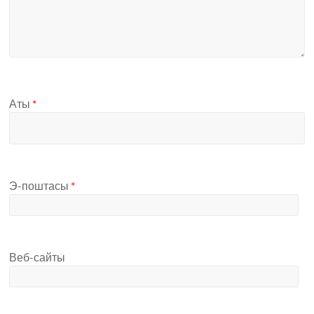
Аты
*
Э-поштасы
*
Веб-сайты