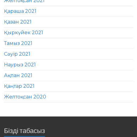
Желтоқсан 2021
Қараша 2021
Қазан 2021
Қыркүйек 2021
Тамыз 2021
Сәуір 2021
Наурыз 2021
Ақпан 2021
Қаңтар 2021
Желтоқсан 2020
Бізді табасыз