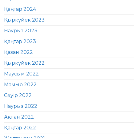
Қаңтар 2024
Қыркүйек 2023
Наурыз 2023
Қаңтар 2023
Қазан 2022
Қыркүйек 2022
Маусым 2022
Мамыр 2022
Сәуір 2022
Наурыз 2022
Ақпан 2022
Қаңтар 2022