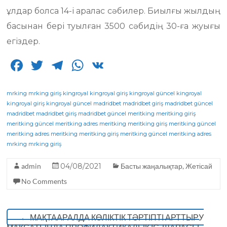
ұлдар болса 14-і аралас сәбилер. Биылғы жылдың
басынан бері туылған 3500 сәбидің 30-ға жуығы
егіздер.
F
T
T
W
V
a
w
el
h
K
c
it
e
a
mrking
mrking giriş
kingroyal
kingroyal giriş
kingroyal güncel
kingroyal
kingroyal giriş
kingroyal güncel
madridbet
madridbet giriş
madridbet güncel
e
te
g
ts
madridbet
madridbet giriş
madridbet güncel
meritking
meritking giriş
meritking güncel
b
r
meritking adres
ra
A
meritking
meritking giriş
meritking güncel
meritking adres
meritking
meritking giriş
meritking güncel
meritking adres
o
m
p
mrking
mrking giriş
o
p
admin
04/08/2021
Басты жаңалықтар
,
Жетісай
k
No Comments
←
МАҚТААРАЛДА КӨЛІКТІК ТӘРТІПТІ АРТТЫРУ