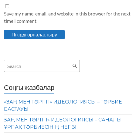
Save my name, email, and website in this browser for the next
time I comment.
Соңғы жазбалар
«ЗАҢ МЕН ТӘРТІП» ИДЕОЛОГИЯСЫ – ТӘРБИЕ
БАСТАУЫ
ЗАҢ МЕН ТӘРТІП» ИДЕОЛОГИЯСЫ – САНАЛЫ
ҰРПАҚ ТӘРБИЕСІНІҢ НЕГІЗІ