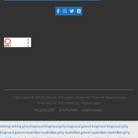
Copyright © 2026
Бекет
. All rights reserved. Theme
Spacious
by
ThemeGrill. Powered by:
WordPress
.
РЕДАКЦИЯ
ЖАРНАМА
БАЙЛАНЫС
mrking
mrking giriş
kingroyal
kingroyal giriş
kingroyal güncel
kingroyal
kingroyal giriş
kingroyal güncel
madridbet
madridbet giriş
madridbet güncel
madridbet
madridbet giriş