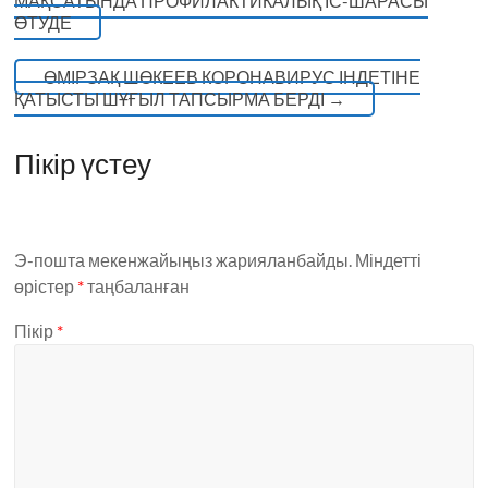
МАҚСАТЫНДА ПРОФИЛАКТИКАЛЫҚ ІС-ШАРАСЫ
ӨТУДЕ
ӨМІРЗАҚ ШӨКЕЕВ КОРОНАВИРУС ІНДЕТІНЕ
ҚАТЫСТЫ ШҰҒЫЛ ТАПСЫРМА БЕРДІ
→
Пікір үстеу
Э-пошта мекенжайыңыз жарияланбайды.
Міндетті
өрістер
*
таңбаланған
Пікір
*