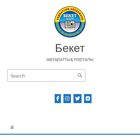
Skip
to
content
Бекет
ақпараттық порталы
Menu