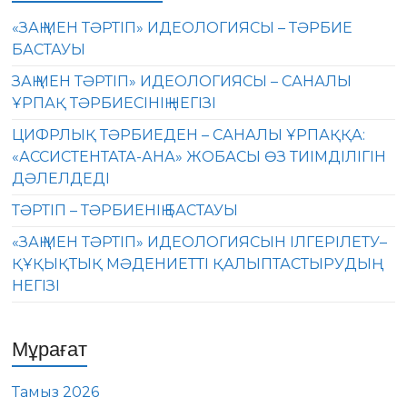
«ЗАҢ МЕН ТӘРТІП» ИДЕОЛОГИЯСЫ – ТӘРБИЕ
БАСТАУЫ
ЗАҢ МЕН ТӘРТІП» ИДЕОЛОГИЯСЫ – САНАЛЫ
ҰРПАҚ ТӘРБИЕСІНІҢ НЕГІЗІ
ЦИФРЛЫҚ ТӘРБИЕДЕН – САНАЛЫ ҰРПАҚҚА:
«АССИСТЕНТАТА-АНА» ЖОБАСЫ ӨЗ ТИІМДІЛІГІН
ДӘЛЕЛДЕДІ
ТӘРТІП – ТӘРБИЕНІҢ БАСТАУЫ
«ЗАҢ МЕН ТӘРТІП» ИДЕОЛОГИЯСЫН ІЛГЕРІЛЕТУ–
ҚҰҚЫҚТЫҚ МӘДЕНИЕТТІ ҚАЛЫПТАСТЫРУДЫҢ
НЕГІЗІ
Мұрағат
Тамыз 2026