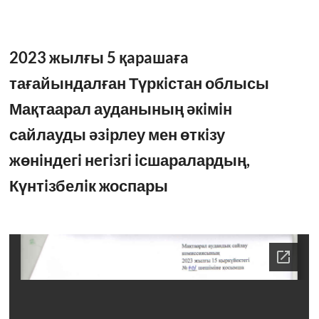
2023 жылғы 5 қapaшaғa
тағайындалған Түркiстан облысы
Мақтаарал ауданының әкiмiн
сайлауды әзiрлеу мен өткiзу
жөнiндегi нeгiзгi iс­шаралардың,
Күнтiзбелiк жоспары