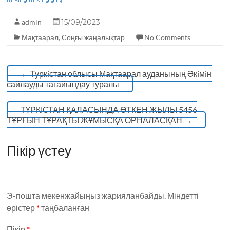
o
m
p
o
p
admin
15/09/2023
k
Мақтаарал
,
Соңғы жаңалықтар
No Comments
←
Туркiстан облысы Мақтаарал ауданының Әкiмiн
сайлауды тағайындау туралы
ТҮРКІСТАН ҚАЛАСЫНДА ӨТКЕН ЖЫЛЫ 5456
ТҰРҒЫН ТҰРАҚТЫ ЖҰМЫСҚА ОРНАЛАСҚАН
→
Пікір үстеу
Э-пошта мекенжайыңыз жарияланбайды.
Міндетті
өрістер
*
таңбаланған
Пікір
*