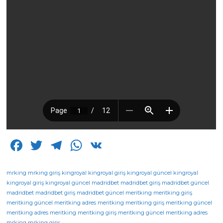
F
T
T
W
V
a
w
el
h
K
c
it
e
a
mrking
mrking giriş
kingroyal
kingroyal giriş
kingroyal güncel
kingroyal
kingroyal giriş
kingroyal güncel
madridbet
madridbet giriş
madridbet güncel
e
te
g
ts
madridbet
madridbet giriş
madridbet güncel
meritking
meritking giriş
meritking güncel
b
r
meritking adres
ra
A
meritking
meritking giriş
meritking güncel
meritking adres
meritking
meritking giriş
meritking güncel
meritking adres
mrking
mrking giriş