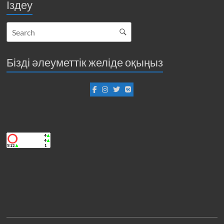
Іздеу
Бізді әлеуметтік желіде оқыңыз