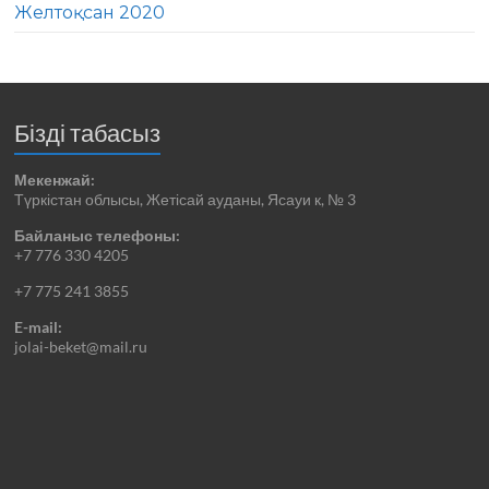
Желтоқсан 2020
Бізді табасыз
Мекенжай:
Түркістан облысы, Жетісай ауданы, Ясауи к, № 3
Байланыс телефоны:
+7 776 330 4205
+7 775 241 3855
E-mail:
jolai-beket@mail.ru