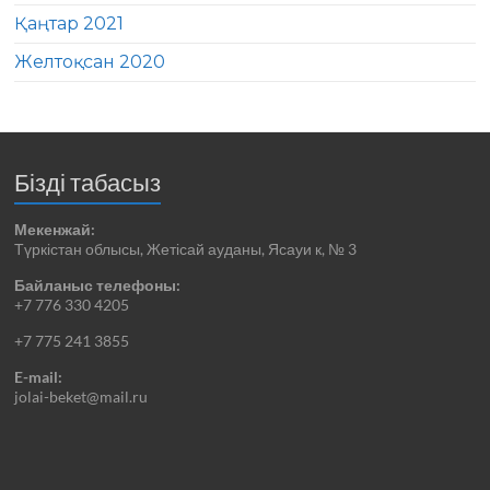
Қаңтар 2021
Желтоқсан 2020
Бізді табасыз
Мекенжай:
Түркістан облысы, Жетісай ауданы, Ясауи к, № 3
Байланыс телефоны:
+7 776 330 4205
+7 775 241 3855
E-mail:
jolai-beket@mail.ru