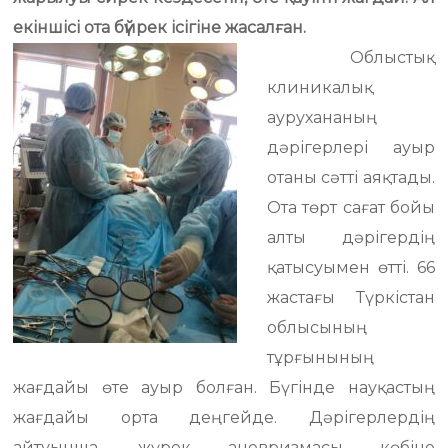
екіншісі ота бүйрек ісігіне жасалған.
Облыстық
клиникалық
аурухананың
дәрігерлері ауыр
отаны сәтті аяқтады.
Ота төрт сағат бойы
алты дәрігердің
қатысуымен өтті. 66
жастағы Түркістан
облысының
тұрғынының
жағдайы өте ауыр болған. Бүгінде науқастың
жағдайы орта деңгейде. Дәрігерлердің
айтуынша, жүрек аневризмасы көбіне