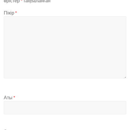
өрістер
*
таңбаланған
Пікір
*
Аты
*