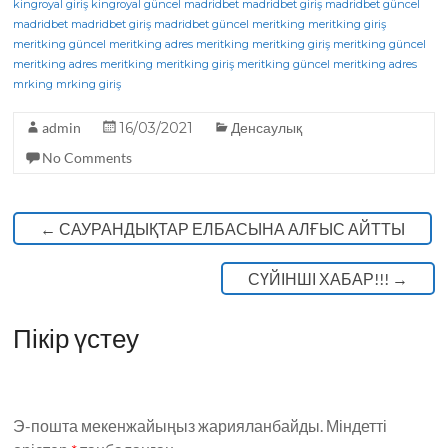
kingroyal giriş
kingroyal güncel
madridbet
madridbet giriş
madridbet güncel
e
te
g
ts
madridbet
madridbet giriş
madridbet güncel
meritking
meritking giriş
meritking güncel
b
r
meritking adres
ra
A
meritking
meritking giriş
meritking güncel
meritking adres
meritking
meritking giriş
meritking güncel
meritking adres
o
m
p
mrking
mrking giriş
o
p
admin
16/03/2021
Денсаулық
k
No Comments
←
САУРАНДЫҚТАР ЕЛБАСЫНА АЛҒЫС АЙТТЫ
СҮЙІНШІ ХАБАР!!!
→
Пікір үстеу
Э-пошта мекенжайыңыз жарияланбайды.
Міндетті