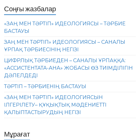
Соңғы жазбалар
«ЗАҢ МЕН ТӘРТІП» ИДЕОЛОГИЯСЫ – ТӘРБИЕ
БАСТАУЫ
ЗАҢ МЕН ТӘРТІП» ИДЕОЛОГИЯСЫ – САНАЛЫ
ҰРПАҚ ТӘРБИЕСІНІҢ НЕГІЗІ
ЦИФРЛЫҚ ТӘРБИЕДЕН – САНАЛЫ ҰРПАҚҚА:
«АССИСТЕНТАТА-АНА» ЖОБАСЫ ӨЗ ТИІМДІЛІГІН
ДӘЛЕЛДЕДІ
ТӘРТІП – ТӘРБИЕНІҢ БАСТАУЫ
«ЗАҢ МЕН ТӘРТІП» ИДЕОЛОГИЯСЫН
ІЛГЕРІЛЕТУ– ҚҰҚЫҚТЫҚ МӘДЕНИЕТТІ
ҚАЛЫПТАСТЫРУДЫҢ НЕГІЗІ
Мұрағат