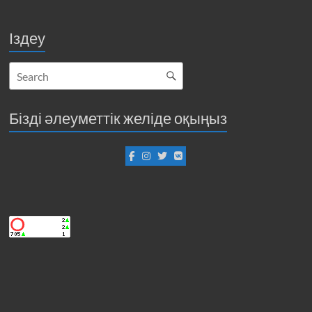
Іздеу
Бізді әлеуметтік желіде оқыңыз