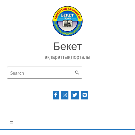
Skip
to
content
Бекет
ақпараттық порталы
Menu