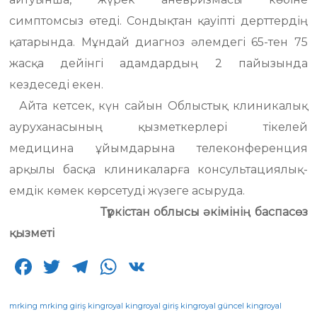
симптомсыз өтеді. Сондықтан қауіпті дерттердің
қатарында. Мұндай диагноз әлемдегі 65-тен 75
жасқа дейінгі адамдардың 2 пайызында
кездеседі екен.
Айта кетсек, күн сайын Облыстық клиникалық
ауруханасының қызметкерлері тікелей
медицина ұйымдарына телеконференция
арқылы басқа клиникаларға консультациялық-
емдік көмек көрсетуді жүзеге асыруда.
Түркістан облысы әкімінің баспасөз
қызметі
F
T
T
W
V
a
w
el
h
K
c
it
e
a
mrking
mrking giriş
kingroyal
kingroyal giriş
kingroyal güncel
kingroyal