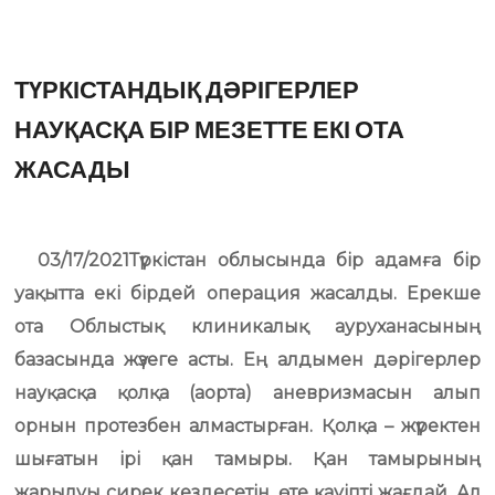
ТҮРКІСТАНДЫҚ ДӘРІГЕРЛЕР
НАУҚАСҚА БІР МЕЗЕТТЕ ЕКІ ОТА
ЖАСАДЫ
03/17/2021Түркістан облысында бір адамға бір
уақытта екі бірдей операция жасалды. Ерекше
ота Облыстық клиникалық ауруханасының
базасында жүзеге асты. Ең алдымен дәрігерлер
науқасқа қолқа (аорта) аневризмасын алып
орнын протезбен алмастырған. Қолқа – жүректен
шығатын ірі қан тамыры. Қан тамырының
жарылуы сирек кездесетін, өте қауіпті жағдай. Ал