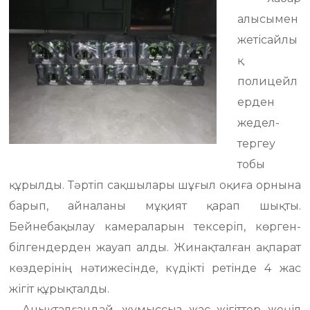
алысымен
жетісайлы
қ
полицейл
ерден
жедел-
тергеу
тобы
құрылды. Тәртіп сақшылары шұғыл оқиға орнына
барып, айналаны мұқият қарап шықты.
Бейнебақылау камераларын тексеріп, көрген-
білгендерден жауап алды. Жинақталған ақпарат
көздерінің нәтижесінде, күдікті ретінде 4 жас
жігіт құрықталды.
Анықталғандай, жұмыссыз жас жігіттер жеңіл