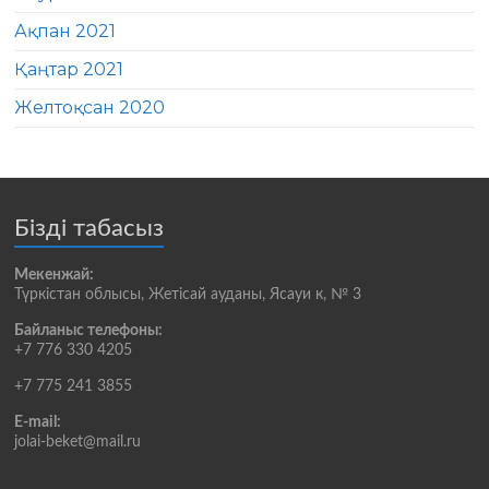
Ақпан 2021
Қаңтар 2021
Желтоқсан 2020
Бізді табасыз
Мекенжай:
Түркістан облысы, Жетісай ауданы, Ясауи к, № 3
Байланыс телефоны:
+7 776 330 4205
+7 775 241 3855
E-mail:
jolai-beket@mail.ru