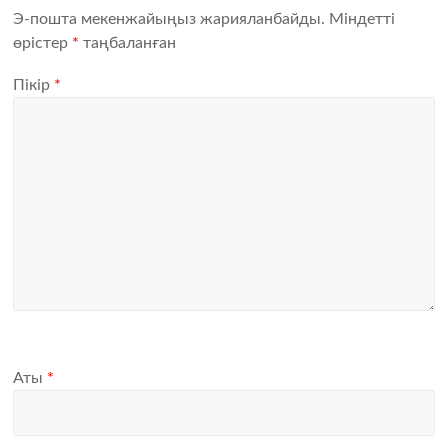
Э-пошта мекенжайыңыз жарияланбайды.
Міндетті
өрістер
*
таңбаланған
Пікір
*
Аты
*