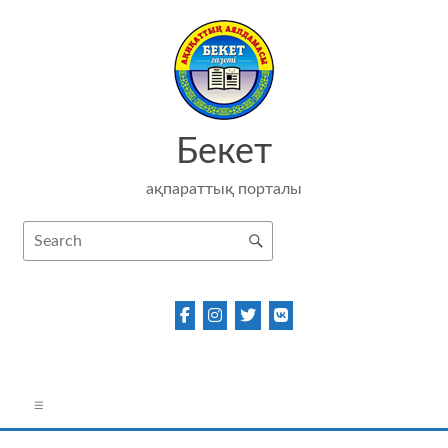
Skip
to
content
Бекет
ақпараттық порталы
Menu