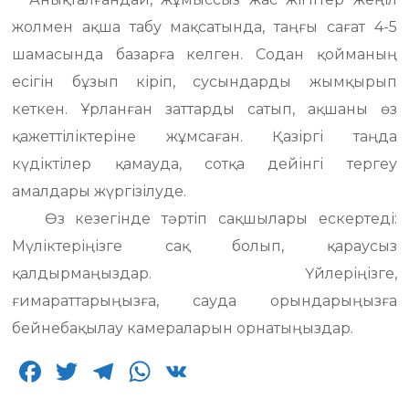
жолмен ақша табу мақсатында, таңғы сағат 4-5
шамасында базарға келген. Содан қойманың
есігін бұзып кіріп, сусындарды жымқырып
кеткен. Ұрланған заттарды сатып, ақшаны өз
қажеттіліктеріне жұмсаған. Қазіргі таңда
күдіктілер қамауда, сотқа дейінгі тергеу
амалдары жүргізілуде.
Өз кезегінде тәртіп сақшылары ескертеді:
Мүліктеріңізге сақ болып, қараусыз
қалдырмаңыздар. Үйлеріңізге,
ғимараттарыңызға, сауда орындарыңызға
бейнебақылау камераларын орнатыңыздар.
F
T
T
W
V
a
w
el
h
K