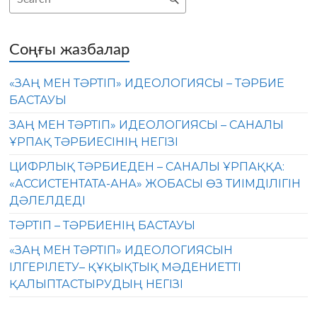
Соңғы жазбалар
«ЗАҢ МЕН ТӘРТІП» ИДЕОЛОГИЯСЫ – ТӘРБИЕ
БАСТАУЫ
ЗАҢ МЕН ТӘРТІП» ИДЕОЛОГИЯСЫ – САНАЛЫ
ҰРПАҚ ТӘРБИЕСІНІҢ НЕГІЗІ
ЦИФРЛЫҚ ТӘРБИЕДЕН – САНАЛЫ ҰРПАҚҚА:
«АССИСТЕНТАТА-АНА» ЖОБАСЫ ӨЗ ТИІМДІЛІГІН
ДӘЛЕЛДЕДІ
ТӘРТІП – ТӘРБИЕНІҢ БАСТАУЫ
«ЗАҢ МЕН ТӘРТІП» ИДЕОЛОГИЯСЫН
ІЛГЕРІЛЕТУ– ҚҰҚЫҚТЫҚ МӘДЕНИЕТТІ
ҚАЛЫПТАСТЫРУДЫҢ НЕГІЗІ