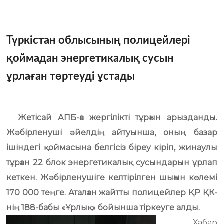
Түркістан облысының полицейлері
қоймадан энергетикалық сусын
ұрлаған төртеуді ұстады
Жетісай АПБ-ға жергілікті тұрғын арызданды.
Жәбірленуші әйелдің айтуынша, оның базар
ішіндегі қоймасына белгісіз біреу кіріп, жинаулы
тұрған 22 блок энергетикалық сусындарын ұрлап
кеткен. Жәбірленушіге келтірілген шығын көлемі
170 000 теңге. Аталған жайтты полицейлер ҚР ҚК-
нің 188-бабы «Ұрлық» бойынша тіркеуге алды.
Хабар