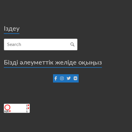
Іздеу
Бізді әлеуметтік желіде оқыңыз