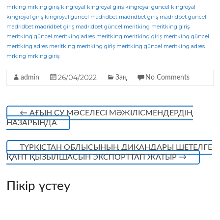
c
it
e
a
mrking
mrking giriş
kingroyal
kingroyal giriş
kingroyal güncel
kingroyal
kingroyal giriş
kingroyal güncel
madridbet
madridbet giriş
madridbet güncel
e
te
g
ts
madridbet
madridbet giriş
madridbet güncel
meritking
meritking giriş
meritking güncel
b
r
meritking adres
ra
A
meritking
meritking giriş
meritking güncel
meritking adres
meritking
meritking giriş
meritking güncel
meritking adres
o
m
p
mrking
mrking giriş
o
p
26/04/2022
admin
Заң
No Comments
k
←
АҒЫН СУ МӘСЕЛЕСІ МӘЖІЛІСМЕНДЕРДІҢ
НАЗАРЫНДА
ТҮРКІСТАН ОБЛЫСЫНЫҢ ДИҚАНДАРЫ ШЕТЕЛГЕ
ҚАНТ ҚЫЗЫЛШАСЫН ЭКСПОРТТАП ЖАТЫР
→
Пікір үстеу