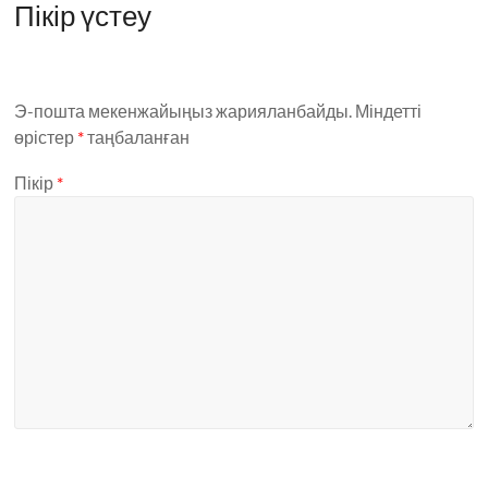
Пікір үстеу
Э-пошта мекенжайыңыз жарияланбайды.
Міндетті
өрістер
*
таңбаланған
Пікір
*