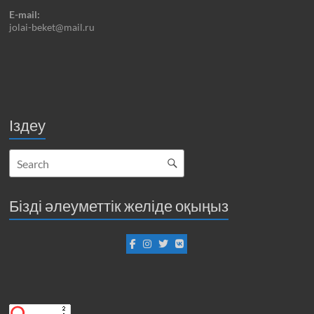
E-mail:
jolai-beket@mail.ru
Іздеу
Бізді әлеуметтік желіде оқыңыз