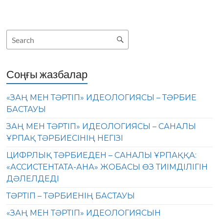
Соңғы жазбалар
«ЗАҢ МЕН ТӘРТІП» ИДЕОЛОГИЯСЫ – ТӘРБИЕ
БАСТАУЫ
ЗАҢ МЕН ТӘРТІП» ИДЕОЛОГИЯСЫ – САНАЛЫ
ҰРПАҚ ТӘРБИЕСІНІҢ НЕГІЗІ
ЦИФРЛЫҚ ТӘРБИЕДЕН – САНАЛЫ ҰРПАҚҚА:
«АССИСТЕНТАТА-АНА» ЖОБАСЫ ӨЗ ТИІМДІЛІГІН
ДӘЛЕЛДЕДІ
ТӘРТІП – ТӘРБИЕНІҢ БАСТАУЫ
«ЗАҢ МЕН ТӘРТІП» ИДЕОЛОГИЯСЫН