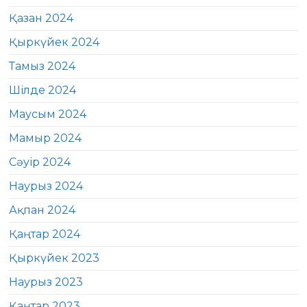
Қазан 2024
Қыркүйек 2024
Тамыз 2024
Шілде 2024
Маусым 2024
Мамыр 2024
Сәуір 2024
Наурыз 2024
Ақпан 2024
Қаңтар 2024
Қыркүйек 2023
Наурыз 2023
Қаңтар 2023