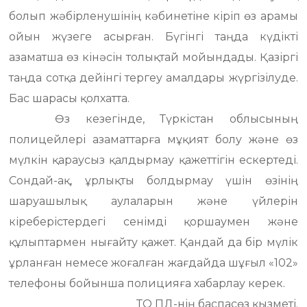
болып жәбірленушінің кәбинетіне кіріп өз арамы
ойын жүзеге асырған. Бүгінгі таңда күдікті
азаматша өз кінәсін толықтай мойындады. Қазіргі
таңда сотқа дейінгі тергеу амалдары жүргізілуде.
Бас шарасы қолхатта.
Өз кезегінде, Түркістан облысының
полицейлері азаматтарға мұқият болу және өз
мүлкін қараусыз қалдырмау қажеттігін ескертеді.
Сондай-ақ, ұрлықты болдырмау үшін өзінің
шаруашылық аулаларын және үйлерін
кіреберістердегі сенімді қоршаумен және
құлыптармен нығайту қажет. Қандай да бір мүлік
ұрланған немесе жоғалған жағдайда шұғыл «102»
телефоны бойынша полицияға хабарлау керек.
ТО ПД-нің баспасөз қызметі.