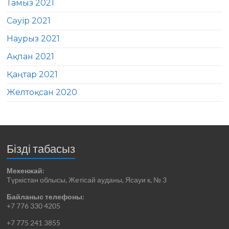
Тамыз 2021
Сәуір 2021
Наурыз 2021
Ақпан 2021
Қаңтар 2021
Желтоқсан 2020
Бізді табасыз
Мекенжай:
Түркістан облысы, Жетісай ауданы, Ясауи к, № 3
Байланыс телефоны:
+7 776 330 4205
+7 775 241 3855