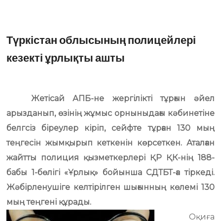
Түркістан облысының полицейлері
кезекті ұрлықты ашты
Жетісай АПБ-не жергілікті тұрғын әйел
арызданып, өзінің жұмыс орныныдағы кәбинетіне
белгсіз біреулер кіріп, сейфте тұрған 130 мың
теңгесін жымқырып кеткенін көрсеткен. Аталған
жайтты полиция қызметкерлері ҚР ҚК-нің 188-
бабы 1-бөлігі «Ұрлық» бойынша СДТБТ-ға тіркеді.
Жәбірленушіге келтірілген шығынның көлемі 130
мың теңгені құрады.
Оқиға