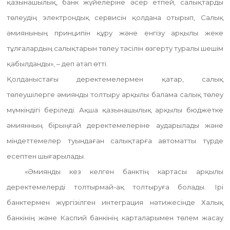
қазынашылық, банк жүйелеріне әсер етпей, салықтарды
төлеудің электрондық сервисін қолдана отырып, Салық
әмиянының принципін құру және енгізу арқылы жеке
тұлғалардың салықтарын төлеу тәсілін өзгерту туралы шешім
қабылданды», – деп атап өтті.
Қолданыстағы деректемелермен қатар, салық
төлеушілерге әмиянды толтыру арқылы балама салық төлеу
мүмкіндігі беріледі. Ақша қазынашылық арқылы бюджетке
әмиянның бірыңғай деректемелеріне аударылады және
міндеттемелер туындаған салықтарға автоматты түрде
есептен шығарылады.
«Әмиянды кез келген банктің картасы арқылы
деректемелерді толтырмай-ақ толтыруға болады. Ірі
банктермен жүргізілген интеграция нәтижесінде Халық
банкінің және Каспий банкінің карталарымен төлем жасау