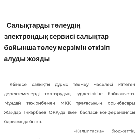
Салықтарды төлеудің
электрондық сервисі салықтар
бойынша төлеу мерзімін өткізіп
алуды жояды
Көбінесе салықты дұрыс төлемеу мәселесі көптеген
деректемелерді толтырудың күрделілігіне байланысты.
Мұндай тәжірибемен МКК төрағасының орынбасары
Жайдар Іңкәрбаев ОКҚ-да өткен баспасөз конференциясы
барысында бөлісті.
«Қалыптасқан бюджеттік,