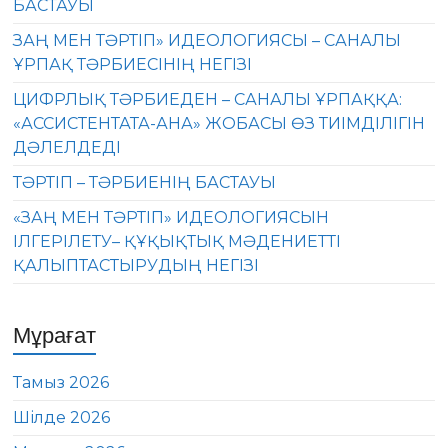
БАСТАУЫ
ЗАҢ МЕН ТӘРТІП» ИДЕОЛОГИЯСЫ – САНАЛЫ
ҰРПАҚ ТӘРБИЕСІНІҢ НЕГІЗІ
ЦИФРЛЫҚ ТӘРБИЕДЕН – САНАЛЫ ҰРПАҚҚА:
«АССИСТЕНТАТА-АНА» ЖОБАСЫ ӨЗ ТИІМДІЛІГІН
ДӘЛЕЛДЕДІ
ТӘРТІП – ТӘРБИЕНІҢ БАСТАУЫ
«ЗАҢ МЕН ТӘРТІП» ИДЕОЛОГИЯСЫН
ІЛГЕРІЛЕТУ– ҚҰҚЫҚТЫҚ МӘДЕНИЕТТІ
ҚАЛЫПТАСТЫРУДЫҢ НЕГІЗІ
Мұрағат
Тамыз 2026
Шілде 2026