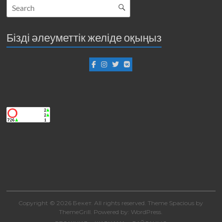
Бізді әлеуметтік желіде оқыңыз
Copyright © 2026
Бекет
. All rights reserved. Theme
Spacious
by
ThemeGrill. Powered by:
WordPress
.