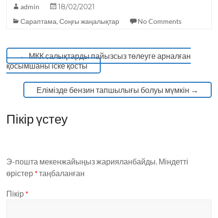
o
p
admin
18/02/2021
k
Сараптама
,
Соңғы жаңалықтар
No Comments
←
МКК салықтарды пайызсыз төлеуге арналған
қосымшаны іске қосты
Елімізде бензин тапшылығы болуы мүмкін
→
Пікір үстеу
Э-пошта мекенжайыңыз жарияланбайды.
Міндетті
өрістер
*
таңбаланған
Пікір
*