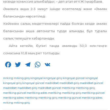
кезінде комиссия алынбайды», – деп атап өтті Ж.Іңкәрбаев.
Әмиянға ақша 2-3 минут ішінде есептеледі және «Әмиян
балансында» көрсетіледі.
Кейіннен салық міндеттемелері пайда болған кезде әмиян
балансынан ақша автоматты түрде алынады, бұл туралы
салық төлеушіге хабарланады.
Айта кетейік, бүгінгі таңда әмиянды 50,0 млн.теңге
сомасына 10,8 мың рет толтырды.
F
T
T
W
V
a
w
el
h
K
c
it
e
a
mrking
mrking giriş
kingroyal
kingroyal giriş
kingroyal güncel
kingroyal
kingroyal giriş
kingroyal güncel
madridbet
madridbet giriş
madridbet güncel
e
te
g
ts
madridbet
madridbet giriş
madridbet güncel
meritking
meritking giriş
meritking güncel
b
r
meritking adres
ra
A
meritking
meritking giriş
meritking güncel
meritking adres
meritking
meritking giriş
meritking güncel
meritking adres
o
m
p
mrking
mrking giriş