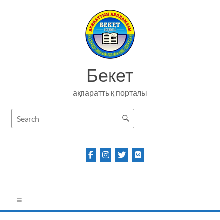
Skip
to
content
Бекет
ақпараттық порталы
Menu