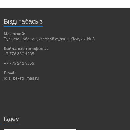
Бізді табасыз
Мекенжай:
Түркістан облысы, Жетісай ауданы, Ясауи к, № 3
Байланыс телефоны:
+7 776 330 4205
+7 775 241 3855
E-mail:
jolai-beket@mail.ru
Іздеу