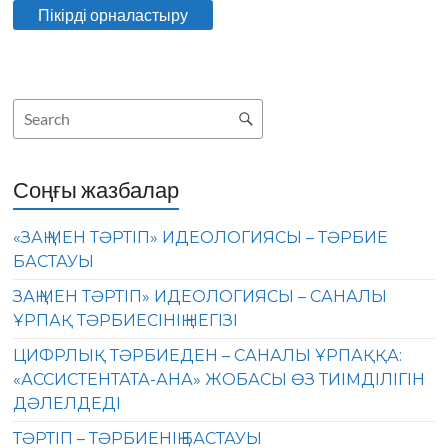
Соңғы жазбалар
«ЗАҢ МЕН ТӘРТІП» ИДЕОЛОГИЯСЫ – ТӘРБИЕ
БАСТАУЫ
ЗАҢ МЕН ТӘРТІП» ИДЕОЛОГИЯСЫ – САНАЛЫ
ҰРПАҚ ТӘРБИЕСІНІҢ НЕГІЗІ
ЦИФРЛЫҚ ТӘРБИЕДЕН – САНАЛЫ ҰРПАҚҚА:
«АССИСТЕНТАТА-АНА» ЖОБАСЫ ӨЗ ТИІМДІЛІГІН
ДӘЛЕЛДЕДІ
ТӘРТІП – ТӘРБИЕНІҢ БАСТАУЫ