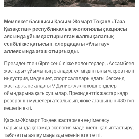
Мемлекет басшысы Қасым-Жомарт Тоқаев «Таза
Қазақстан» республикалық экологиялық акциясы
аясында ұйымдастырылған жалпықалалық
сенбілікке қатысып, елордадағы «Ұлытау»
аллеясында ағаш отырғызды.
Президентпен бірге сенбілікке волонтерлер, «Ассамблея
жастары» ұйымының өкілдері, еліміздің ғылым, креативті
индустрия, мәдениет, спорт салаларындағы белсенді
жастар және алдағы V Дүниежүзілік көшпенділер
ойындарына қатысушылар, Президенттік жастар кадр
резервінің мүшелері атсалысып, жөке ағашының 430 түп
көшетін екті.
Қасым-Жомарт Тоқаев жастармен әңгімелесу
барысында қоғамда экология мәдениетін қалыптастыру,
табиғатты аялау маңызды екенін атап өтті.