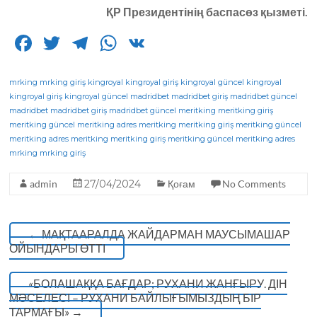
ҚР Президентінің баспасөз қызметі.
F
T
T
W
V
a
w
el
h
K
c
it
e
a
mrking
mrking giriş
kingroyal
kingroyal giriş
kingroyal güncel
kingroyal
kingroyal giriş
kingroyal güncel
madridbet
madridbet giriş
madridbet güncel
e
te
g
ts
madridbet
madridbet giriş
madridbet güncel
meritking
meritking giriş
meritking güncel
b
r
meritking adres
ra
A
meritking
meritking giriş
meritking güncel
meritking adres
meritking
meritking giriş
meritking güncel
meritking adres
o
m
p
mrking
mrking giriş
o
p
admin
27/04/2024
Қоғам
No Comments
k
←
МАҚТААРАЛДА ЖАЙДАРМАН МАУСЫМАШАР
ОЙЫНДАРЫ ӨТТІ
«БОЛАШАҚҚА БАҒДАР; РУХАНИ ЖАНҒЫРУ. ДІН
МӘСЕЛЕСІ – РУХАНИ БАЙЛЫҒЫМЫЗДЫҢ БІР
ТАРМАҒЫ»
→