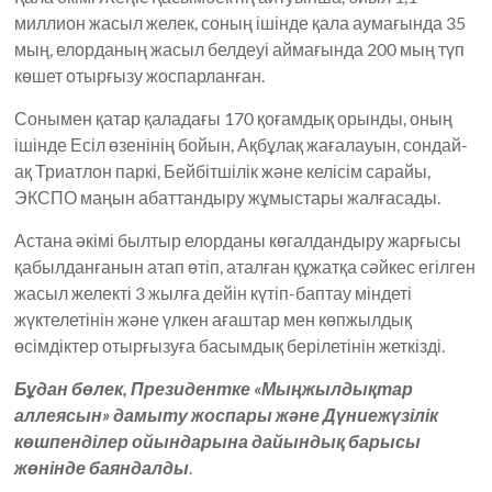
миллион жасыл желек, соның ішінде қала аумағында 35
мың, елорданың жасыл белдеуі аймағында 200 мың түп
көшет отырғызу жоспарланған.
Сонымен қатар қаладағы 170 қоғамдық орынды, оның
ішінде Есіл өзенінің бойын, Ақбұлақ жағалауын, сондай-
ақ Триатлон паркі, Бейбітшілік және келісім сарайы,
ЭКСПО маңын абаттандыру жұмыстары жалғасады.
Астана әкімі былтыр елорданы көгалдандыру жарғысы
қабылданғанын атап өтіп, аталған құжатқа сәйкес егілген
жасыл желекті 3 жылға дейін күтіп-баптау міндеті
жүктелетінін және үлкен ағаштар мен көпжылдық
өсімдіктер отырғызуға басымдық берілетінін жеткізді.
Бұдан бөлек, Президентке «Мыңжылдықтар
аллеясын» дамыту жоспары және Дүниежүзілік
көшпенділер ойындарына дайындық барысы
жөнінде баяндалды
.