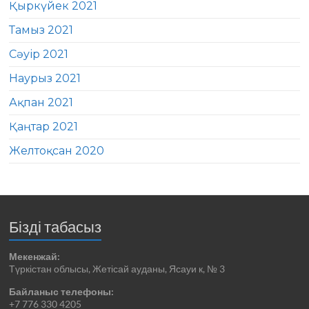
Қыркүйек 2021
Тамыз 2021
Сәуір 2021
Наурыз 2021
Ақпан 2021
Қаңтар 2021
Желтоқсан 2020
Бізді табасыз
Мекенжай:
Түркістан облысы, Жетісай ауданы, Ясауи к, № 3
Байланыс телефоны:
+7 776 330 4205