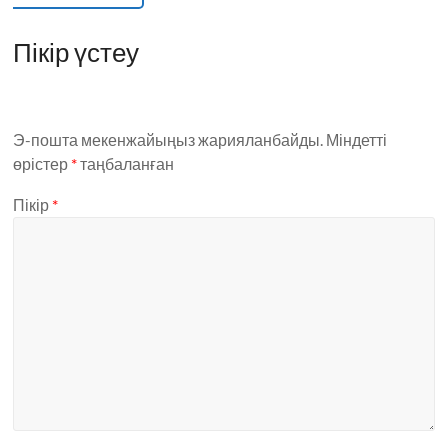
Пікір үстеу
Э-пошта мекенжайыңыз жарияланбайды.
Міндетті
өрістер
*
таңбаланған
Пікір
*