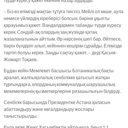
түрде күресу қажет екеніне назар аударды.
– Біз өз елімізді мақтан тұтуға тиіспіз. Мейлі ол көше, аула
немесе үйлердің кіреберісі болсын, бәріне ұқыпты
қарауымыз қажет. Вандалдармен табанды түрде күресу
керек. Сондай-ақ олардың заң жүзінде қатаң
жазаланатынын айттым. Әр нәрсенің шегі бар. Әйтпесе,
бәрін бүлдіріп алып, кейіннен кешірім сұрайды. Елімізде
тәртіп болуы керек. Заңды сақтау қажет, – деді Қасым-
Жомарт Тоқаев.
Бұдан кейін Мемлекет басшысы Ботаникалық бақты
аралап, жалпықалалық сенбілікке қатысып жатқан
тұрғындарға, елорданың коммуналдық шаруашылық
мекемелерінің қызметкерлеріне ризашылығын білдірді.
Сенбілік барысында Президентке Астана қаласын
абаттандыру және көгалдандыру жоспары
таныстырылды.
Қала әкімі Жеңіс Қасымбектің айтуынша, биыл 1,1