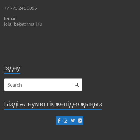
+7 775 241 3855
E-mail:
jolai-beket@mail.ru
Іздеу
Бізді әлеуметтік желіде оқыңыз