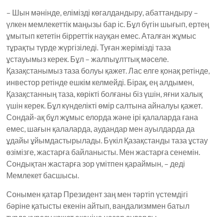
– Шын мәнінде, елімізді көгалдандыру, абаттандыру –
үлкен мемлекеттік маңызы бар іс. Бұл бүгін шығып, ертең
ұмытып кететін бірреттік науқан емес. Аталған жұмыс
тұрақты түрде жүргізіледі. Туған жерімізді таза
ұстауымыз керек. Бұл – жалпыұлттық мәселе.
Қазақстанымыз таза болуы қажет. Лас елге қонақ ретінде,
инвестор ретінде ешкім келмейді. Бірақ, ең алдымен,
Қазақстанның таза, көрікті болғаны біз үшін, яғни халық
үшін керек. Бұл күнделікті өмір салтына айналуы қажет.
Сондай-ақ бұл жұмыс елорда және ірі қалаларда ғана
емес, шағын қалаларда, аудандар мен ауылдарда да
ұдайы ұйымдастырылады. Бүкіл Қазақстанды таза ұстау
өзімізге, жастарға байланысты. Мен жастарға сенемін.
Сондықтан жастарға зор үмітпен қараймын, – деді
Мемлекет басшысы.
Сонымен қатар Президент заң мен тәртіп үстемдігі
бәріне қатысты екенін айтып, вандализммен батыл