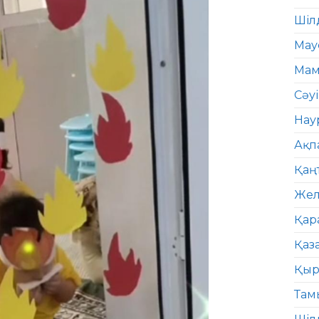
Шіл
Мау
Мам
Сәу
Нау
Ақп
Қаң
Жел
Қар
Қаз
Қыр
Там