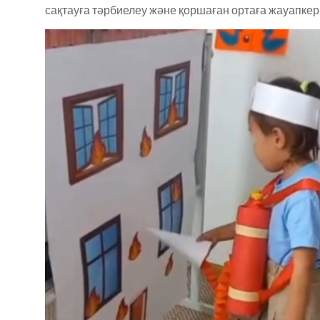
сақтауға тәрбиелеу және қоршаған ортаға жауапкер