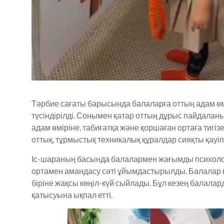
Тәрбие сағаты барысында балаларға оттың адам ө
түсіндірілді. Сонымен қатар оттың дұрыс пайдалан
адам өміріне, табиғатқа және қоршаған ортаға тигізет
оттық, тұрмыстық техникалық құралдар сияқты қауіп
Іс-шараның басында балалармен жағымды психоло
ортамен амандасу сәті ұйымдастырылды. Балалар к
біріне жақсы көңіл-күй сыйлады. Бұл кезең балал
қатысуына ықпал етті.