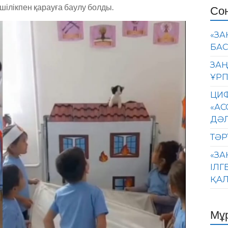
шілікпен қарауға баулу болды.
Со
«ЗА
БАС
ЗАҢ
ҰРП
ЦИФ
«АС
ДӘ
ТӘР
«ЗА
ІЛГ
ҚАЛ
Мұ