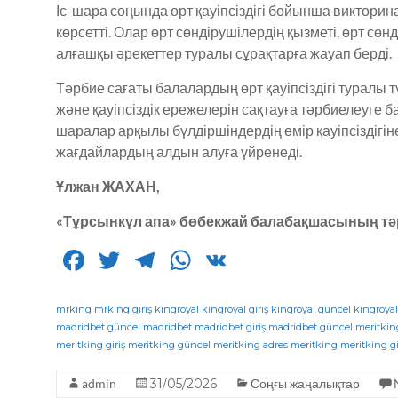
Іс-шара соңында өрт қауіпсіздігі бойынша викторин
көрсетті. Олар өрт сөндірушілердің қызметі, өрт сөн
алғашқы әрекеттер туралы сұрақтарға жауап берді.
Тәрбие сағаты балалардың өрт қауіпсіздігі туралы тү
және қауіпсіздік ережелерін сақтауға тәрбиелеуге б
шаралар арқылы бүлдіршіндердің өмір қауіпсіздігі
жағдайлардың алдын алуға үйренеді.
Ұлжан ЖАХАН,
«Тұрсынкүл апа» бөбекжай балабақшасының тәр
F
T
T
W
V
a
w
el
h
K
c
it
e
a
mrking
mrking giriş
kingroyal
kingroyal giriş
kingroyal güncel
kingroyal
madridbet güncel
madridbet
madridbet giriş
madridbet güncel
meritkin
e
te
g
ts
meritking giriş
meritking güncel
meritking adres
meritking
meritking gi
b
r
ra
A
admin
31/05/2026
Соңғы жаңалықтар