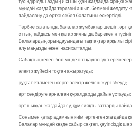
түсіндірілді. Газдың иісі шыққан жағдайда сіріңке 
мұндай жағдайда терезені ашып, бөлмені желдету к
пайдалану да өртке себеп болатыны ескертілді.
Тәрбие сағатында балалар жұмбақтар шешіп, өрт қа
оттың пайдасымен қатар зияны да бар екенін түсініп, 
Балалардың орындауындағы тақпақтар арқылы сірің
алу маңызды екені насихатталды.
Сабақтың келесі бөлімінде өрт қауіпсіздігі ережел
электр жүйесін тоқтан ажыратуды;
рұқсат етілмеген жерге электр желісін жүргізбеуді;
өрт сөндіруге арналған құралдарды дайын ұстауды;
өрт шыққан жағдайда су, құм сияқты заттарды пайд
Сонымен қатар адамның киімі өртенген жағдайда қанд
Балалар мұндай кезде сабыр сақтап, қауіпсіздік шар