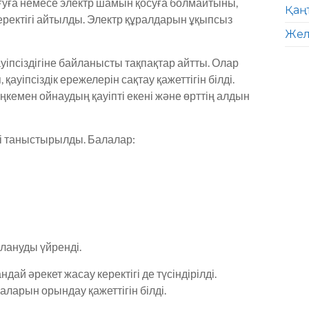
жағуға немесе электр шамын қосуға болмайтыны,
Қаң
еректігі айтылды. Электр құралдарын ұқыпсыз
Жел
уіпсіздігіне байланысты тақпақтар айтты. Олар
қауіпсіздік ережелерін сақтау қажеттігін білді.
кемен ойнаудың қауіпті екені және өрттің алдын
ері таныстырылды. Балалар:
алануды үйренді.
ай әрекет жасау керектігі де түсіндірілді.
аларын орындау қажеттігін білді.