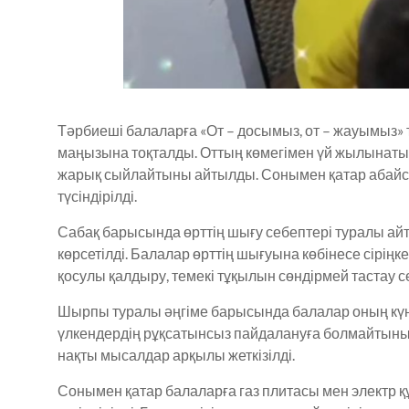
Тәрбиеші балаларға «От – досымыз, от – жауымыз» т
маңызына тоқталды. Оттың көмегімен үй жылынатыны
жарық сыйлайтыны айтылды. Сонымен қатар абайсы
түсіндірілді.
Сабақ барысында өрттің шығу себептері туралы ай
көрсетілді. Балалар өрттің шығуына көбінесе сіріңке
қосулы қалдыру, темекі тұқылын сөндірмей тастау с
Шырпы туралы әңгіме барысында балалар оның күнде
үлкендердің рұқсатынсыз пайдалануға болмайтынын тү
нақты мысалдар арқылы жеткізілді.
Сонымен қатар балаларға газ плитасы мен электр