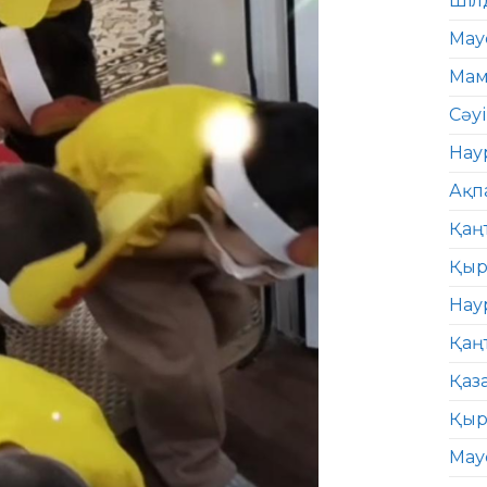
Шіл
Мау
Мам
Сәу
Нау
Ақп
Қаң
Қыр
Нау
Қаң
Қаз
Қыр
Мау