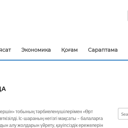
ясат
Экономика
Қоғам
Сараптама
ДА
ершін» тобының тәрбиеленушілерімен «Өрт
ткізілді. Іс-шараның негізгі мақсаты – балаларға
алдын алу жолдарын үйрету, қауіпсіздік ережелерін