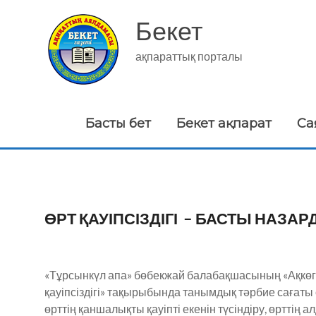
Skip
to
Бекет
content
ақпараттық порталы
Басты бет
Бекет ақпарат
Са
ӨРТ ҚАУІПСІЗДІГІ – БАСТЫ НАЗАР
«Тұрсынкүл апа» бөбекжай балабақшасының «Ақкөг
қауіпсіздігі» тақырыбында танымдық тәрбие сағаты ө
өрттің қаншалықты қауіпті екенін түсіндіру, өрттің 