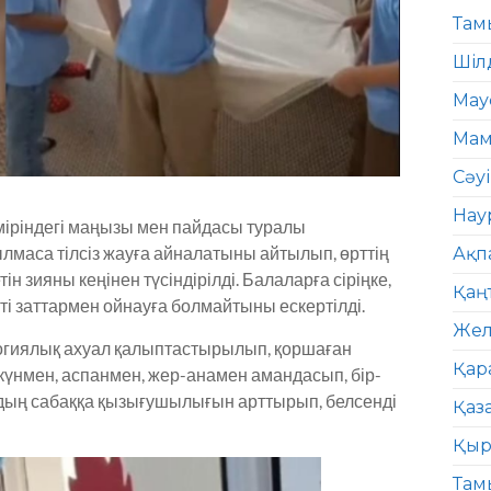
Там
Шіл
Мау
Мам
Сәу
Нау
міріндегі маңызы мен пайдасы туралы
ылмаса тілсіз жауға айналатыны айтылып, өрттің
Ақп
ін зияны кеңінен түсіндірілді. Балаларға сіріңке,
Қаң
ті заттармен ойнауға болмайтыны ескертілді.
Жел
гиялық ахуал қалыптастырылып, қоршаған
Қар
үнмен, аспанмен, жер-анамен амандасып, бір-
ардың сабаққа қызығушылығын арттырып, белсенді
Қаз
Қыр
Там