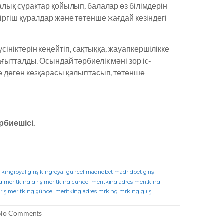
алық сұрақтар қойылып, балалар өз білімдерін
діргіш құралдар және төтенше жағдай кезіндегі
сініктерін кеңейтіп, сақтыққа, жауапкершілікке
ағытталды. Осындай тәрбиелік мәні зор іс-
не деген көзқарасы қалыптасып, төтенше
биешісі.
kingroyal giriş
kingroyal güncel
madridbet
madridbet giriş
g
meritking giriş
meritking güncel
meritking adres
meritking
riş
meritking güncel
meritking adres
mrking
mrking giriş
No Comments