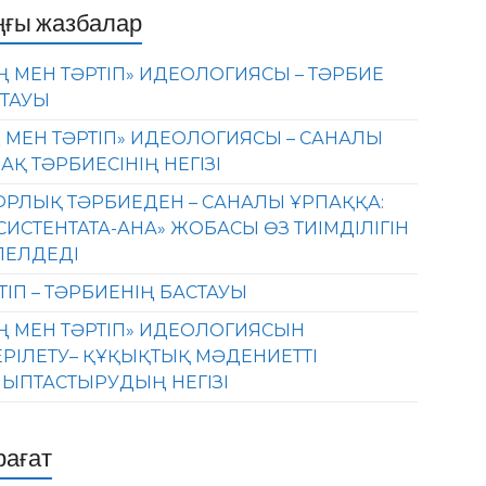
ңғы жазбалар
Ң МЕН ТӘРТІП» ИДЕОЛОГИЯСЫ – ТӘРБИЕ
ТАУЫ
 МЕН ТӘРТІП» ИДЕОЛОГИЯСЫ – САНАЛЫ
АҚ ТӘРБИЕСІНІҢ НЕГІЗІ
РЛЫҚ ТӘРБИЕДЕН – САНАЛЫ ҰРПАҚҚА:
СИСТЕНТАТА-АНА» ЖОБАСЫ ӨЗ ТИІМДІЛІГІН
ЛЕЛДЕДІ
ТІП – ТӘРБИЕНІҢ БАСТАУЫ
Ң МЕН ТӘРТІП» ИДЕОЛОГИЯСЫН
ЕРІЛЕТУ– ҚҰҚЫҚТЫҚ МӘДЕНИЕТТІ
ЫПТАСТЫРУДЫҢ НЕГІЗІ
рағат