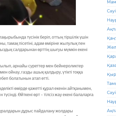
Мам
Сәу
Нау
Ақп
ақырыбында түсінік беріп, оттың тіршілік үшін
Қаң
, тамақ пісетіні, адам өміріне жылулық пен
Жел
здық салдарынан өрттің шығуы мүмкін екені
Қар
Қаз
тылып, арнайы суреттер мен бейнероликтер
мен ойнау, газды ашық қалдыру, үтікті тоққа
Қыр
ебеп болатынын атап өтті.
Там
лікті өмірде қажетті құрал екенін айтқанымен,
Сәуі
сінді. Өйткені өрт – тілсіз жау екені балаларға
Нау
Ақп
 құралдарын дұрыс пайдалану жолдары