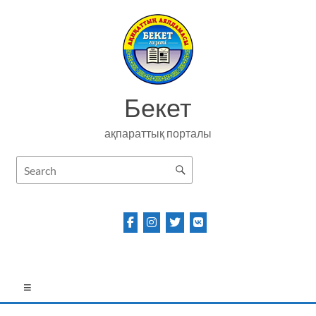
Skip
to
content
Бекет
ақпараттық порталы
Menu