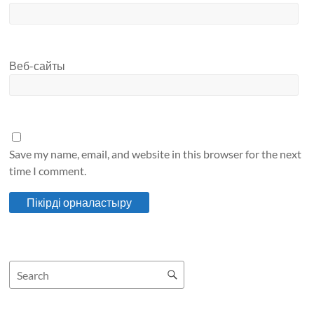
Веб-сайты
Save my name, email, and website in this browser for the next
time I comment.