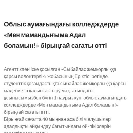
Облыс аумағындағы колледждерде
«Мен мамандығыма Адал
боламын!» бірыңғай сағаты өтті
Агенттікпен іске қосылған «Сыбайлас жемқорлыққа
қарсы волонтерлік» жобасының Еріктісі ретінде
студенттік қоғамдастықта сыбайлас жемқорлыққа қарсы
мәдениетті қалыптастыру мақсатындағы
ұсынысымызбен бүгін 1 наурыз күні облыс аумағындағы
колледждерде «Мен мамандығыма Адал боламын!»
бірыңғай сағаты өтті.
Бірыңғай сағатта 40 мыңнан аса білім алушылар
адалдықты айқындау бағытындағы ой-пікірлерін