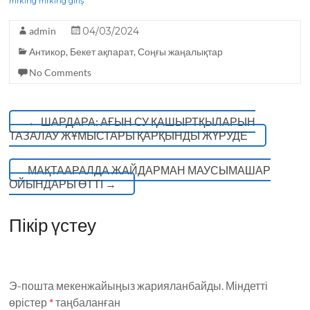
o
m
p
mrking
mrking giriş
o
p
admin
04/03/2024
k
Антикор
,
Бекет ақпарат
,
Соңғы жаңалықтар
No Comments
←
ШАРДАРА: АҒЫН СУ ҚАШЫРТҚЫЛАРЫН
ТАЗАЛАУ ЖҰМЫСТАРЫ ҚАРҚЫНДЫ ЖҮРУДЕ
МАҚТААРАЛДА ЖАЙДАРМАН МАУСЫМАШАР
ОЙЫНДАРЫ ӨТТІ
→
Пікір үстеу
Э-пошта мекенжайыңыз жарияланбайды.
Міндетті
өрістер
*
таңбаланған