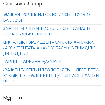
Соңғы жазбалар
«ЗАҢ МЕН ТӘРТІП» ИДЕОЛОГИЯСЫ – ТӘРБИЕ
БАСТАУЫ
ЗАҢ МЕН ТӘРТІП» ИДЕОЛОГИЯСЫ – САНАЛЫ
ҰРПАҚ ТӘРБИЕСІНІҢ НЕГІЗІ
ЦИФРЛЫҚ ТӘРБИЕДЕН – САНАЛЫ ҰРПАҚҚА:
«АССИСТЕНТАТА-АНА» ЖОБАСЫ ӨЗ ТИІМДІЛІГІН
ДӘЛЕЛДЕДІ
ТӘРТІП – ТӘРБИЕНІҢ БАСТАУЫ
«ЗАҢ МЕН ТӘРТІП» ИДЕОЛОГИЯСЫН ІЛГЕРІЛЕТУ–
ҚҰҚЫҚТЫҚ МӘДЕНИЕТТІ ҚАЛЫПТАСТЫРУДЫҢ
НЕГІЗІ
Мұрағат