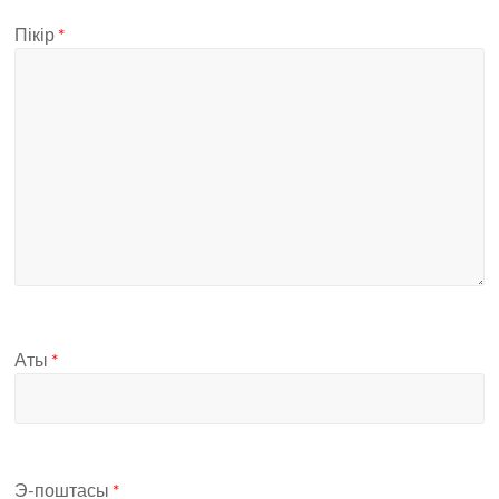
Пікір
*
Аты
*
Э-поштасы
*