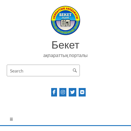
Skip
to
content
Бекет
ақпараттық порталы
Menu