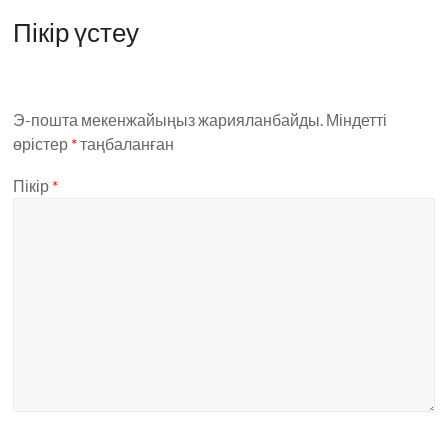
Пікір үстеу
Э-пошта мекенжайыңыз жарияланбайды.
Міндетті
өрістер
*
таңбаланған
Пікір
*