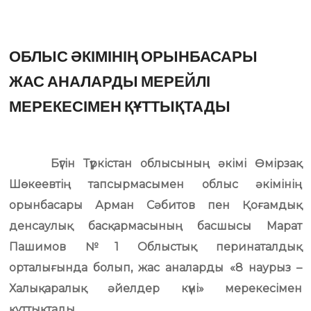
ОБЛЫС ӘКІМІНІҢ ОРЫНБАСАРЫ
ЖАС АНАЛАРДЫ МЕРЕЙЛІ
МЕРЕКЕСІМЕН ҚҰТТЫҚТАДЫ
Бүгін Түркістан облысының әкімі Өмірзақ
Шөкеевтің тапсырмасымен облыс әкімінің
орынбасары Арман Сәбитов пен Қоғамдық
денсаулық басқармасының басшысы Марат
Пашимов №1 Облыстық перинаталдық
орталығында болып, жас аналарды «8 наурыз –
Халықаралық әйелдер күні» мерекесімен
құттықтады.