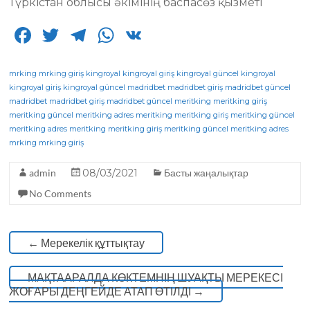
Түркістан облысы әкімінің баспасөз қызметі
F
T
T
W
V
a
w
el
h
K
c
it
e
a
mrking
mrking giriş
kingroyal
kingroyal giriş
kingroyal güncel
kingroyal
kingroyal giriş
kingroyal güncel
madridbet
madridbet giriş
madridbet güncel
e
te
g
ts
madridbet
madridbet giriş
madridbet güncel
meritking
meritking giriş
meritking güncel
b
r
meritking adres
ra
A
meritking
meritking giriş
meritking güncel
meritking adres
meritking
meritking giriş
meritking güncel
meritking adres
o
m
p
mrking
mrking giriş
o
p
admin
08/03/2021
Басты жаңалықтар
k
No Comments
←
Мерекелік құттықтау
МАҚТААРАЛДА КӨКТЕМНІҢ ШУАҚТЫ МЕРЕКЕСІ
ЖОҒАРЫ ДЕҢГЕЙДЕ АТАП ӨТІЛДІ
→