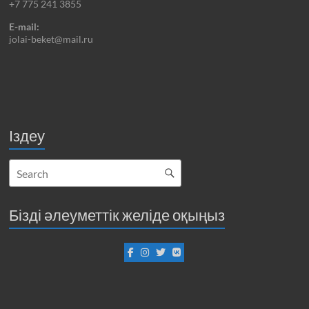
+7 775 241 3855
E-mail:
jolai-beket@mail.ru
Іздеу
Бізді әлеуметтік желіде оқыңыз