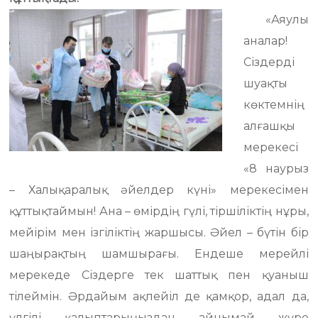
«Аяулы
аналар!
Сіздерді
шуақты
көктемнің
алғашқы
мерекесі
«8 наурыз
– Халықаралық әйелдер күні» мерекесімен
құттықтаймын! Ана – өмірдің гүлі, тіршіліктің нұры,
мейірім мен ізгіліктің жаршысы. Әйел – бүтін бір
шаңырақтың шамшырағы. Ендеше мерейлі
мерекеде Сіздерге тек шаттық пен қуаныш
тілеймін. Әрдайым ақпейіл де қамқор, адал да,
үлгілі қалыптарыңыздан айнымай жүре