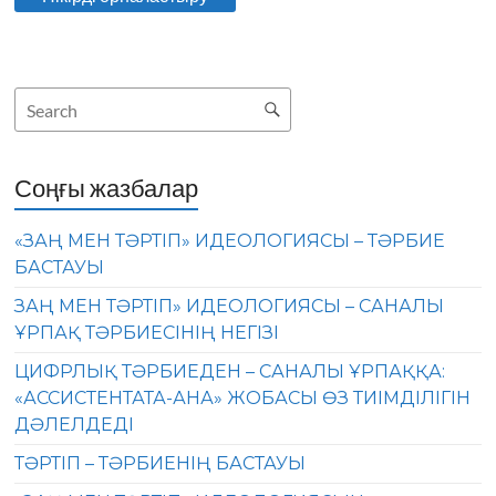
Соңғы жазбалар
«ЗАҢ МЕН ТӘРТІП» ИДЕОЛОГИЯСЫ – ТӘРБИЕ
БАСТАУЫ
ЗАҢ МЕН ТӘРТІП» ИДЕОЛОГИЯСЫ – САНАЛЫ
ҰРПАҚ ТӘРБИЕСІНІҢ НЕГІЗІ
ЦИФРЛЫҚ ТӘРБИЕДЕН – САНАЛЫ ҰРПАҚҚА:
«АССИСТЕНТАТА-АНА» ЖОБАСЫ ӨЗ ТИІМДІЛІГІН
ДӘЛЕЛДЕДІ
ТӘРТІП – ТӘРБИЕНІҢ БАСТАУЫ