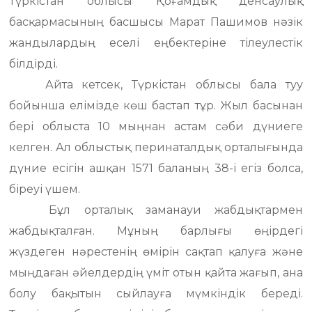
Түркістан облысы Қоғамдық денсаулық
басқармасының басшысы Марат Пашимов нәзік
жандылардың еселі еңбектеріне тілеулестік
білдірді.
Айта кетсек, Түркістан облысы бала туу
бойынша елімізде көш бастап тұр. Жыл басынан
бері облыста 10 мыңнан астам сәби дүниеге
келген. Ал облыстық перинаталдық орталығында
дүние есігін ашқан 1571 баланың 38-і егіз болса,
біреуі үшем.
Бұл орталық заманауи жабдықтармен
жабдықталған. Мұның барлығы өңірдегі
жүздеген нәрестенің өмірін сақтап қалуға және
мыңдаған әйелдердің үміт отын қайта жағып, ана
болу бақытын сыйлауға мүмкіндік береді.