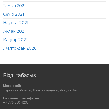
Тамыз 2021
Сәуір 2021
Наурыз 2021
Ақпан 2021
Қаңтар 2021
Желтоқсан 2020
Бізді табасыз
Мекенжай:
Түркістан облысы, Жетісай ауданы, Ясауи к, № 3
Байланыс телефоны:
+7 776 330 4205