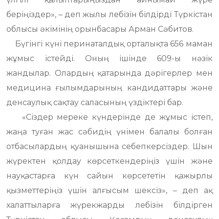
беріңіздер», – деп жылы лебізін білдірді Түркістан
облысы әкімінің орынбасары Арман Сәбитов.
Бүгінгі күні перинаталдық орталықта 656 маман
жұмыс істейді. Оның ішінде 609-ы нәзік
жандылар. Олардың қатарында дәрігерлер мен
медицина ғылымдарының кандидаттары және
денсаулық сақтау саласының үздіктері бар.
«Сіздер мереке күндерінде де жұмыс істеп,
жаңа туған жас сәбидің үнімен балалы болған
отбасылардың қуанышына себепкерсіздер. Шын
жүректен қолдау көрсеткендеріңіз үшін және
науқастарға күн сайын көрсететін қажырлы
қызметтеріңіз үшін алғысым шексіз», – деп ақ
халаттыларға жүрекжарды лебізін білдірген