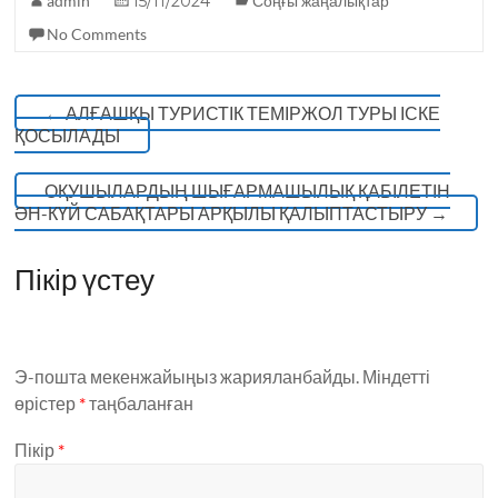
admin
15/11/2024
Соңғы жаңалықтар
k
No Comments
←
АЛҒАШҚЫ ТУРИСТІК ТЕМІРЖОЛ ТУРЫ ІСКЕ
ҚОСЫЛАДЫ
ОҚУШЫЛАРДЫҢ ШЫҒАРМАШЫЛЫҚ ҚАБІЛЕТІН
ӘН-КҮЙ САБАҚТАРЫ АРҚЫЛЫ ҚАЛЫПТАСТЫРУ
→
Пікір үстеу
Э-пошта мекенжайыңыз жарияланбайды.
Міндетті
өрістер
*
таңбаланған
Пікір
*