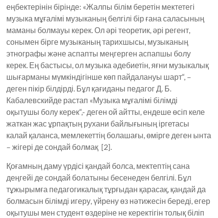
еңбектерінін бірінде: «Жалпы білім беретін мектетегі
музыка мұғалімі музыканың белгілі бір ғана саласының
маманы болмауы керек. Ол әрі теоретик, әрі регент,
сонымен бірге музыканың тарихшысы, музыканың
этнографы және аспапты меңгерген аспапшы болу
керек. Ең бастысы, ол музыка әдебиетін, яғни музыкалық
шығарманы мүмкіндігінше көп пайдалануы шарт“, –
деген пікір білдірді. Бұл қағиданы педагог Д. Б.
Кабалевскийде растап «Музыка мұғалімі білімді
оқытушы болу керек“,- деген ой айтты, ендеше өсіп келе
жаткан жас ұрпақтың рухани байлығының іргетасы
калай қаланса, мемлекеттің болашағы, өмірге деген ынта
– жігері де сондай болмақ [2].
Қоғамның даму үрдісі қандай болса, мектептің сана
деңгейі де сон­дай болатыны бесенеден белгілі. Бұл
тұжырымға педагогикалық тұрғыдан қарасақ, қандай да
болмасын білімді игеру, үйрену өз нәтижесін береді, егер
оқытушы мен студент өздеріне не керектігін толық біліп