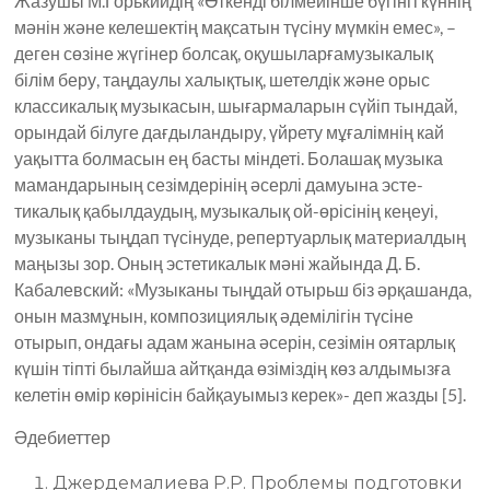
Жазушы М.Горькийдің «Өткенді білмейінше бүгінгі күннің
мәнін және келешектің мақсатын түсіну мүмкін емес», –
деген сөзіне жүгінер болсақ, оқушыларғамузыкалық
білім беру, таңдаулы халықтық, шетелдік және орыс
классикалық музыкасын, шығармаларын сүйіп тындай,
орындай білуге дағдыландыру, үйрету мұғалімнің кай
уақытта болмасын ең басты міндеті. Болашақ музыка
мамандарының сезімдерінің әсерлі дамуына эсте­
тикалық қабылдаудың, музыкалық ой-өрісінің кеңеуі,
музыканы тыңдап түсінуде, репертуарлық материалдың
маңызы зор. Оның эстетикалык мәні жайында Д. Б.
Кабалевский: «Музыканы тыңдай отырьш біз әрқашанда,
онын мазмұнын, композициялық әдемілігін түсіне
отырып, ондағы адам жанына әсерін, сезімін оятарлық
күшін тіпті былайша айтқанда өзіміздің көз алдымызға
келетін өмір көрінісін байқауымыз керек»- деп жазды [5].
Әдебиеттер
Джердемалиева Р.Р. Проблемы подготовки