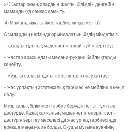
3) Жастар ойын, олардың жалпы білімдік деңгейін
мамандыққа сәйкес дамыту.
4) Мамандыққа сәйкес тәрбиелік қызмет т.б.
Осылардың негізінде орындалатын біздің міндетіміз:
– қазақтың ұлттық мәдениетінің жай-күйін зерттеу;
– жастар арасындағы мәдени-рухани байлықтарды
кеңейту;
– музыка саласындағы жетістіктерін насихаттау;
– жас ұрпақтың эстетикалық тәрбиесіне мейлінше көңіл
бөлу.
Музыкалық білім мен тәрбие берудің негізі – ұлттық
дәстүрде. Қазақ халқының мәдениетін, өнерін, салт-
дәстүрін зерттеу мәселесі де жас ұрпақ тәрбиесінде
ерекше маңызға ие болды. Оқушы музыка әуенінің