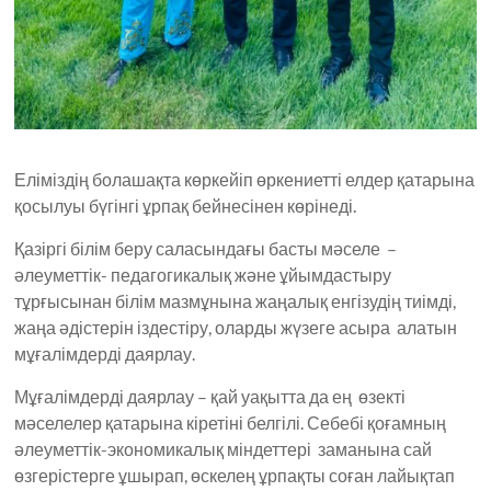
Еліміздің болашақта көркейіп өркениетті елдер қатарына
қосылуы бүгінгі ұрпақ бейнесінен көрінеді.
Қазіргі білім беру саласындағы басты мәселе –
әлеуметтік- педагогикалық және ұйымдастыру
тұрғысынан білім мазмұнына жаңалық енгізудің тиімді,
жаңа әдістерін іздестіру, оларды жүзеге асыра алатын
мұғалімдерді даярлау.
Мұғалімдерді даярлау – қай уақытта да ең өзекті
мәселелер қатарына кіретіні белгілі. Себебі қоғамның
әлеуметтік-экономикалық міндеттері заманына сай
өзгерістерге ұшырап, өскелең ұрпақты соған лайықтап