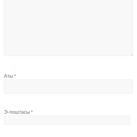
Аты
*
Э-поштасы
*