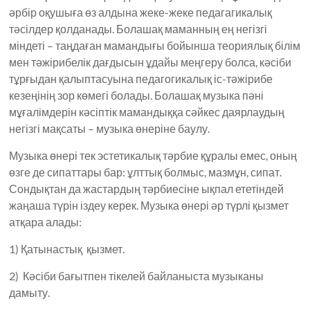
әрбір оқушыға өз алдына жеке-жеке педагагикалық
тәсілдер қолданады. Болашақ маманның ең негізгі
міндеті – таңдаған мамандығы бойынша теориялық білім
мен тәжірибелік дағдысын ұдайы меңгеру болса, кәсіби
тұрғыдан қалыптасуына педагогикалық іс-тәжірибе
кезеңінің зор көмегі болады. Болашақ музыка пәні
мұғалімдерін кәсіптік мамандыққа сәйкес даярлаудың
негізгі мақсаты – музыка өнеріне баулу.
Музыка өнері тек эстетикалық тәрбие құралы емес, оның
өзге де сипаттары бар: ұлттық болмыс, мазмұн, сипат.
Сондықтан да жастардың тәрбиесіне ықпал ететіндей
жаңаша түрін іздеу керек. Музыка өнері әр түрлі қызмет
атқара алады:
1) Қатынастық қызмет.
2) Кәсіби бағытпен тікелей байланыста музыканы
дамыту.