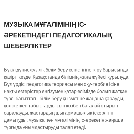
МУЗЫКА МҰҒАЛІМІНІҢ ІС-
ӘРЕКЕТІНДЕГІ ПЕДАГОГИКАЛЫҚ
ШЕБЕРЛІКТЕР
Бүкіл дүниежүзілік білім беру кеңістігіне кіру барысында
қазіргі кезде Қазақстанда білімнің жаңа жүйесі құрылуда.
Бұл үрдіс педагогика теориясы мен оқу-тәрбие ісіне
нақты өзгерістер енгізумен қатар елімізде болып жатқан
түрлі бағыттағы білім беру қызметіне жаңаша қарауды,
қол жеткен табыстарды сын көзбен бағалай отырып
саралауды, жастардың шығармашылық іскерлігін
дамытуды, музыка пән мұғалімінің іс-әрекетін жаңаша
тұрғыда ұйымдастыруды талап етеді.