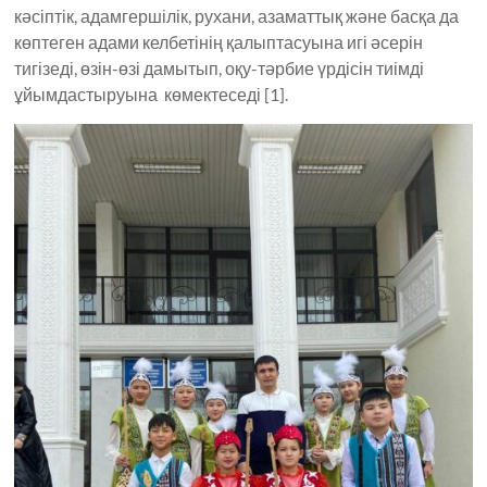
кәсіптік, адамгершілік, рухани, азаматтық және басқа да
көптеген адами келбетінің қалыптасуына игі әсерін
тигізеді, өзін-өзі дамытып, оқу-тәрбие үрдісін тиімді
ұйымдастыруына көмектеседі [1].