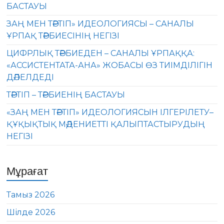
БАСТАУЫ
ЗАҢ МЕН ТӘРТІП» ИДЕОЛОГИЯСЫ – САНАЛЫ
ҰРПАҚ ТӘРБИЕСІНІҢ НЕГІЗІ
ЦИФРЛЫҚ ТӘРБИЕДЕН – САНАЛЫ ҰРПАҚҚА:
«АССИСТЕНТАТА-АНА» ЖОБАСЫ ӨЗ ТИІМДІЛІГІН
ДӘЛЕЛДЕДІ
ТӘРТІП – ТӘРБИЕНІҢ БАСТАУЫ
«ЗАҢ МЕН ТӘРТІП» ИДЕОЛОГИЯСЫН ІЛГЕРІЛЕТУ–
ҚҰҚЫҚТЫҚ МӘДЕНИЕТТІ ҚАЛЫПТАСТЫРУДЫҢ
НЕГІЗІ
Мұрағат
Тамыз 2026
Шілде 2026