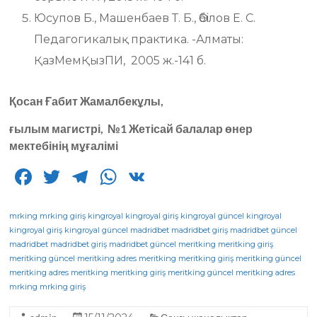
Юсупов Б., Машенбаев Т. Б., Әбілов Е. С.
Педагогикалық практика. -Алматы:
ҚазМемҚызПИ, 2005 ж.-141 б.
Қосан Ғабит Жамалбекұлы,
ғылым магистрі, №1 Жетісай балалар өнер
мектебінің мұғалімі
F
T
T
W
V
a
w
el
h
K
c
it
e
a
mrking
mrking giriş
kingroyal
kingroyal giriş
kingroyal güncel
kingroyal
kingroyal giriş
kingroyal güncel
madridbet
madridbet giriş
madridbet güncel
e
te
g
ts
madridbet
madridbet giriş
madridbet güncel
meritking
meritking giriş
meritking güncel
b
r
meritking adres
ra
A
meritking
meritking giriş
meritking güncel
meritking adres
meritking
meritking giriş
meritking güncel
meritking adres
o
m
p
mrking
mrking giriş
o
p