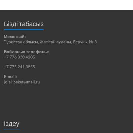
Бізді табасыз
Мекенжай:
Түркістан облысы, Жетісай ауданы, Ясауи к, № 3
Байланыс телефоны:
+7 776 330 4205
+7 775 241 3855
E-mail:
jolai-beket@mail.ru
Іздеу