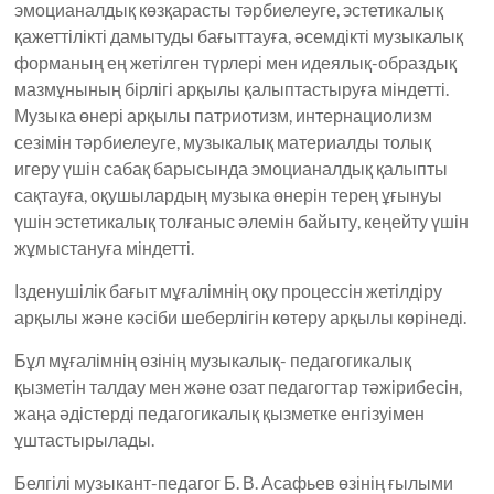
эмоцианалдық көзқарасты тәрбиелеуге, эстетикалық
қажеттілікті дамытуды бағыттауға, әсемдікті музыкалық
форманың ең жетілген түрлері мен идеялық-образдық
мазмұнының бірлігі арқылы қалыптастыруға міндетті.
Музыка өнері арқылы патриотизм, интернациолизм
сезімін тәрбиелеуге, музыкалық материалды толық
игеру үшін сабақ барысында эмоцианалдық қалыпты
сақтауға, оқушылардың музыка өнерін терең ұғынуы
үшін эстетикалық толғаныс әлемін байыту, кеңейту үшін
жұмыстануға міндетті.
Ізденушілік бағыт мұғалімнің оқу процессін жетілдіру
арқылы және кәсіби шеберлігін көтеру арқылы көрінеді.
Бұл мұғалімнің өзінің музыкалық- педагогикалық
қызметін талдау мен және озат педагогтар тәжірибесін,
жаңа әдістерді педагогикалық қызметке енгізуімен
ұштастырылады.
Белгілі музыкант-педагог Б. В. Асафьев өзінің ғылыми