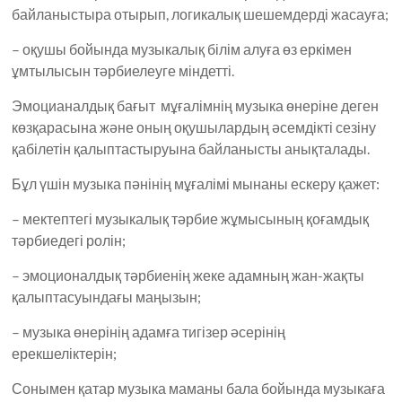
байланыстыра отырып, логикалық шешемдерді жасауға;
– оқушы бойында музыкалық білім алуға өз еркімен
ұмтылысын тәрбиелеуге міндетті.
Эмоцианалдық бағыт мұғалімнің музыка өнеріне деген
көзқарасына және оның оқушылардың әсемдікті сезіну
қабілетін қалыптастыруына байланысты анықталады.
Бұл үшін музыка пәнінің мұғалімі мынаны ескеру қажет:
– мектептегі музыкалық тәрбие жұмысының қоғамдық
тәрбиедегі ролін;
– эмоционалдық тәрбиенің жеке адамның жан-жақты
қалыптасуындағы маңызын;
– музыка өнерінің адамға тигізер әсерінің
ерекшеліктерін;
Сонымен қатар музыка маманы бала бойында музыкаға