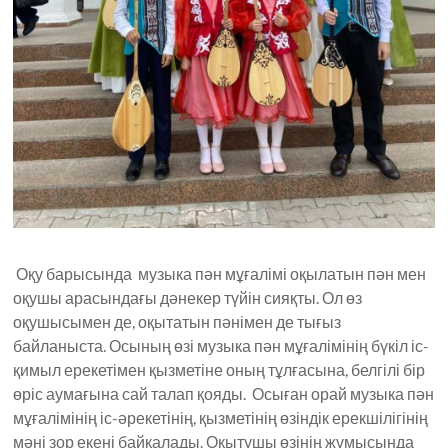
Оқу барысында музыка пән мұғалімі оқылатын пән мен
оқушы арасындағы дәнекер түйін сияқты. Ол өз
оқушысымен де, оқытатын пәнімен де тығыз
байланыста. Осының өзі музыка пән мұғалімінің бүкіл іс-
қимыл ерекетімен қызметіне оның тұлғасына, белгілі бір
өріс аумағына сай талап қояды. Осыған орай музыка пән
мұғалімінің іс-әрекетінің, қызметінің өзіндік ерекшілігінің
мәні зор екені байқалады. Оқытушы өзінің жұмысында