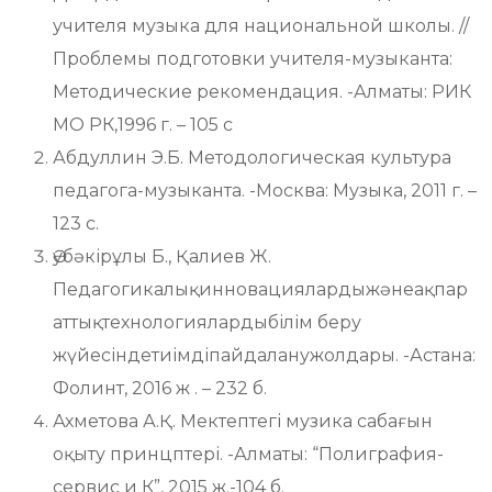
учителя музыка для национальной школы. //
Проблемы подготовки учителя-музыканта:
Методические рекомендация. -Алматы: РИК
МО РК,1996 г. – 105 с
Абдуллин Э.Б. Методологическая культура
педагога-музыканта. -Москва: Музыка, 2011 г. –
123 с.
Әубәкірұлы Б., Қалиев Ж.
Педагогикалықинновациялардыжәнеақпар
аттықтехнологиялардыбілім беру
жүйесіндетиімдіпайдаланужолдары. -Астана:
Фолинт, 2016 ж . – 232 б.
Ахметова А.Қ. Мектептегі музика сабағын
оқыту принцптері. -Алматы: “Полиграфия-
сервис и К”, 2015 ж.-104 б.