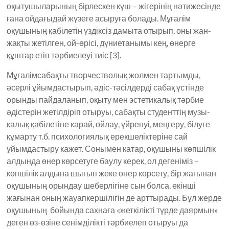
оқытушыларының бірлескен күш – жігерінің нәтижесінде
ғана ойдағыдай жүзеге асыруға болады. Мұғалім
оқушының қабілетін үздіксіз дамыта отырып, оны жан-
жақты жетілген, ой-өрісі, дүниетанымы кең, өнерге
құштар етіп тәрбиелеуі тиіс [3].
Мұғалімсабақты творчестволық жолмен тартымды,
әсерлі ұйымдастырып, әдіс-тәсілдерді сабақ үстінде
орынды пайдаланып, оқыту мен эстетикалық тәрбие
әдістерін жетілдіріп отыруы, сабақты студенттің музы­
калық қабілетіне карай, ойлау, үйренуі, меңгеру, білуге
құмарту т.б. психологиялық ерекшеліктеріне сай
ұйымдастыру кажет. Сонымен катар, оқушыны көпшілік
алдында өнер көрсетуге баулу керек, ол дегеніміз –
көпшілік алдына шығып жеке өнер көрсету, бір жағынан
оқушының орындау шеберлігіне сын болса, екінші
жағынан оның жауапкершілігін де арттырады. Бұл жерде
оқушының бойында сахнаға «жеткілікті түрде даярмын»
деген өз-өзіне сенімділікті тәрбиелеп отыруы да