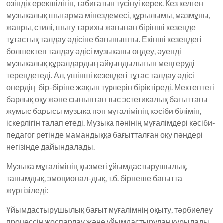
өзіндік ерекшілігін, табиғатын түсінуі керек. Кез келген
музыкалық шығарма мінездемесі, құрылымы, мазмұны,
жанры, стилі, шығу тарихы жағынан бірінші кезеңде
тұтастық талдау әдісіне бағынышты. Екінші кезеңдегі
бөлшектеп талдау әдісі музыканы өңдеу, әуенді
музыкалық құралдардың айқындылығын меңгеруді
тереңдетеді. Ал, үшінші кезеңдегі тұтас талдау әдісі
өнердің бір-біріне жақын түрлерін біріктіреді. Мектептегі
барлық оқу және сыныптан тыс эстетикалық бағыттағы
жұмыс барысы музыка пән мұғалімінің кәсіби білімін,
іскерлігін талап етеді. Музыка пәнінің мұғалімдері кәсіби-
педагог ретінде мамандыққа бағытталған оқу пәндері
негізінде дайындалады.
Музыка мұғалімінің қызметі ұйымдастырушылық,
танымдық, эмоционал-дық, т.б. бірнеше бағытта
жүргізіледі:
Ұйымдастырушылық бағыт мұғалімнің оқыту, тәрбиелеу
процессін жоспарлау және ұйымдастырудан құрылады.