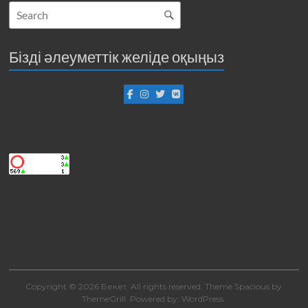
Бізді әлеуметтік желіде оқыңыз
Copyright © 2026
Бекет
. All rights reserved. Theme
Spacious
by
ThemeGrill. Powered by:
WordPress
.