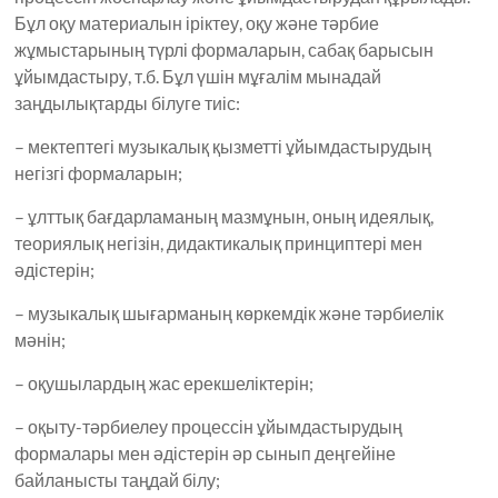
Бұл оқу материалын іріктеу, оқу және тәрбие
жұмыстарының түрлі формаларын, сабақ барысын
ұйымдастыру, т.б. Бұл үшін мұғалім мынадай
заңдылықтарды білуге тиіс:
– мектептегі музыкалық қызметті ұйымдастырудың
негізгі формаларын;
– ұлттық бағдарламаның мазмұнын, оның идеялық,
теориялық негізін, дидактикалық принциптері мен
әдістерін;
– музыкалық шығарманың көркемдік және тәрбиелік
мәнін;
– оқушылардың жас ерекшеліктерін;
– оқыту-тәрбиелеу процессін ұйымдастырудың
формалары мен әдістерін әр сынып деңгейіне
байланысты таңдай білу;