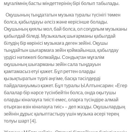
мұғалімнің басты міндеттерінің бірі болып табылады.
Оқушының тыңдататын музыка туралы түсінігі төмен
болса, қабылдауы әлсіз және керісінше болады.
Оқушының қиялы мол, бай болса, ол соғұрлым музыканы
қабылдай біледі. Музыкалық шығарманы қабылдай
білудің бір көрінісі музыкаға деген зейіні. Оқушы
тыңдайтын шығармаға зейін қоймайынша, қабылдау
үрдісі нәтижелі болмайды. Сондықтан мұғалім
оқушының шығарманы зейін сала тыңдауын
қамтамасыз етуі қажет. Бұл реттен оларды
қызықтыратын түрлі әңгіме, басқа тәсілдерді
пайдалануымыз қажет. Бұл туралы Ы.Алтынсарин: «Егер
балалар бір нәрсе түсінбейтін болса, онда оқытушы
оларды кінәлауға тиісті емес, оларға түсіндіре алмай
отырған өзін кінәлауға тиіс» – деп жазды. Оқушылардың
зейінін дұрыс қалыптастыру үшін музыка әсері терең
толуы шарт [4].