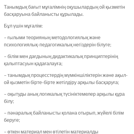
Танымдық бағыт мұғалімнің оқушылардың ой қызметін
басқаруына байланысты құрылады.
Бұл үшін мұғалім:
– ғылыми теорияның методологиялық және
психологиялық-педагогикалық негіздерін білуге;
– білім мен дағдының дидактикалық принциптерінің
қалыптасуын қадағалауға;
– танымдық процесстердің мүмкіншіліктерін және ақыл-
ой қызметін бірте-бірте жетілдіру арқылы басқаруға;
– оқытуды анық логикалық түсініктемелер арқылы құра
білу;
– пәнаралық байланысты қолана отырып, жүйелі білім
беруге;
– өткен материал мен өтілетін материалды