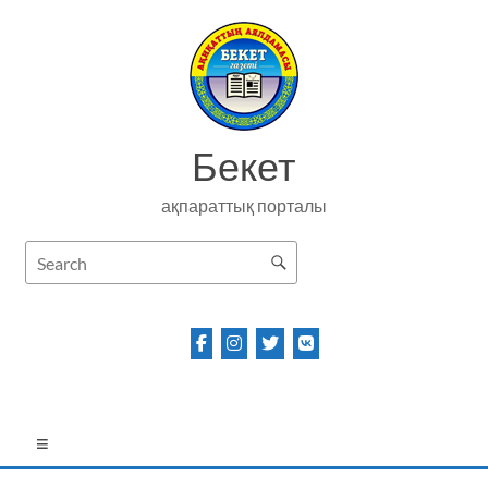
Skip
to
content
Бекет
ақпараттық порталы
Menu