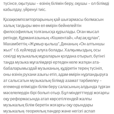
түсінсе, оқытушы – өзінің білімін беру, оқушы – ол білімді
кабылдау, үйренуі тиіс.
Қазақкомпозиторларының қай шығармасы болмасын
халық тағдыры мен ел өмірін бейнелейтін
философиялық толғанысқа құрылады. Оған мысал
ретінде, Құрманғазының «Кішкентай», «Ақсақ құлан“,
Махамбеттің «Жұмыр қылыш“, Динаның «Он алтыншы
жыл“ т.б. күйлерді алуға болады. Халқымыздың, осы
секілді музыкалық мұраларын қолдана отырып, бүгінгі
таңда музыка мұғалімдері ертеден келе жатқан ата-
бабаларымыздай музыканың, құдіретін терең түсініп,
оны өзінің рухани азығы етіп, адам өмірін нұрландыруға
ат салысатын музыкалық білімді азамат тәрбиелеу –
егеменді еліміздін білім беру саласының алдында тұрған
мәселелердін бірі болып отыр. Бұл міндетттерді жоғарғы
оқу реформасында атап көрсетілгендей жалпы
музыкалық білім беретін жоғарғы оқу орындары
музыкалық-теориялық пәндер және негізгі аспап