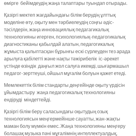
өмірге бейімдеудің жаңа талаптары туындап отырады.
Қазіргі мектеп жағдайындағы білім берудің ұлттық
моделіне өту, оқыту мен тәрбиелеудің соңғы әдіс-
тәсілдерін, жаңа инновациялық педагагикалық
технологияны игерген, психологиялық-педагогикалық
диагностиканы қабылдай алатын, педагогикалық
жұмыста қалыптасқан бұрынғы ескі сүрлеуден тез арада
арылуға қабілетті және нақты тәжірибелік іс-әрекет
үстінде өзіндік даңғыл жол салуға икемді, шығармашыл
педагог-зерттеуші, ойшыл мұғалім болуын қажет етеді.
Мемлекеттік білім стандарты деңгейінде оқыту үрдісін
ұйымдастыру жаңа педагогикалық технологияны
ендіруді міндеттейді.
Қазіргі білім беру саласындағы оқытудың озық
технологиясын меңгермейінше сауатты, жан-жақты
маман болу мүмкін емес. Жаңа технологияны меңгеру
болашақ музыка пәні мұғалімнің интеллектуалдық,