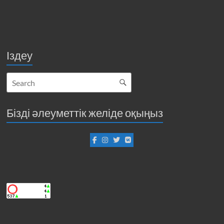
Іздеу
Бізді әлеуметтік желіде оқыңыз