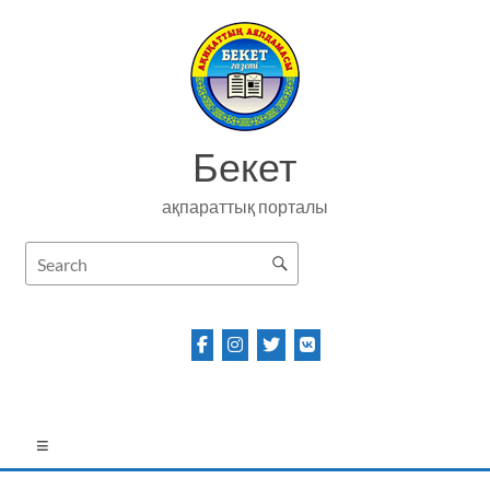
Skip
to
content
Бекет
ақпараттық порталы
Menu