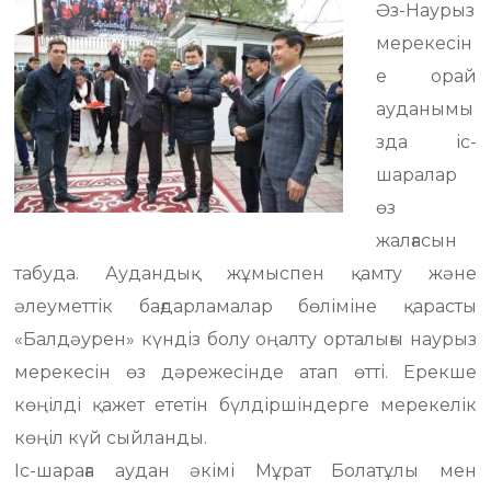
Әз-Наурыз
мерекесін
е орай
ауданымы
зда іс-
шаралар
өз
жалғасын
табуда. Аудандық жұмыспен қамту және
әлеуметтік бағдарламалар бөліміне қарасты
«Балдәурен» күндіз болу оңалту орталығы наурыз
мерекесін өз дәрежесінде атап өтті. Ерекше
көңілді қажет ететін бүлдіршіндерге мерекелік
көңіл күй сыйланды.
Іс-шараға аудан әкімі Мұрат Болатұлы мен