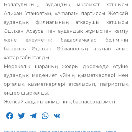
Болатұлының, аудандық мәслихат хатшысы
Алихан Утановтың, «Amanat» партиясы Жетісай
аудандық филиалының атқарушы хатшысы
Әділхан Асауов пен аудандық жұмыспен қамту
және әлеуметтік бағдарламалар бөлімінің
басшысы Әділхан Әбжановтың атынан алғыс
хаттар табысталды.
Мерекелік шараның жоғары дәрежеде өтуіне
аудандық мәдениет үйінің қызметкерлері мен
орталық қызметкерлері атсалысып, патриоттық
әндер шырқалды.
Жетісай ауданы әкімдігінің баспасөз қызметі
F
T
T
W
V
a
w
el
h
K