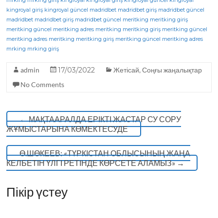
c
it
e
a
mrking
mrking giriş
kingroyal
kingroyal giriş
kingroyal güncel
kingroyal
kingroyal giriş
kingroyal güncel
madridbet
madridbet giriş
madridbet güncel
e
te
g
ts
madridbet
madridbet giriş
madridbet güncel
meritking
meritking giriş
meritking güncel
b
r
meritking adres
ra
A
meritking
meritking giriş
meritking güncel
meritking adres
meritking
meritking giriş
meritking güncel
meritking adres
o
m
p
mrking
mrking giriş
o
p
admin
17/03/2022
Жетісай
,
Соңғы жаңалықтар
k
No Comments
←
МАҚТААРАЛДА ЕРІКТІ ЖАСТАР СУ СОРУ
ЖҰМЫСТАРЫНА КӨМЕКТЕСУДЕ
Ө.ШӨКЕЕВ: «ТҮРКІСТАН ОБЛЫСЫНЫҢ ЖАҢА
КЕЛБЕТІН ҮЛГІ РЕТІНДЕ КӨРСЕТЕ АЛАМЫЗ»
→
Пікір үстеу