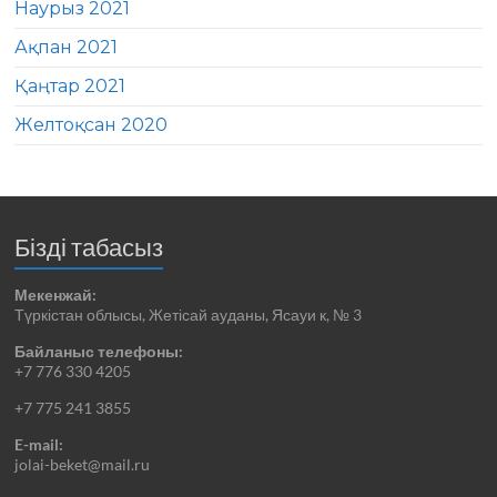
Наурыз 2021
Ақпан 2021
Қаңтар 2021
Желтоқсан 2020
Бізді табасыз
Мекенжай:
Түркістан облысы, Жетісай ауданы, Ясауи к, № 3
Байланыс телефоны:
+7 776 330 4205
+7 775 241 3855
E-mail:
jolai-beket@mail.ru