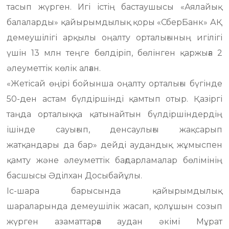
тасып жүрген. Игі істің бастаушысы «Аялайық
балаларды» қайырымдылық қоры «СберБанк» АҚ
демеушілігі арқылы оңалту орталығының игілігі
үшін 13 млн теңге бөлдіріп, бөлінген қаржыға 2
әлеуметтік көлік алған.
«Жетісай өңірі бойынша оңалту орталығы бүгінде
50-ден астам бүлдіршінді қамтып отыр. Қазіргі
таңда орталыққа қатынайтын бүлдіршіндердің
ішінде сауығып, денсаулығы жақсарып
жатқандары да бар» дейді аудандық жұмыспен
қамту және әлеуметтік бағдарламалар бөлімінің
басшысы Әділхан Досыбайұлы.
Іс-шара барысында қайырымдылық
шараларында демеушілік жасап, қолұшын созып
жүрген азаматтарға аудан әкімі Мұрат