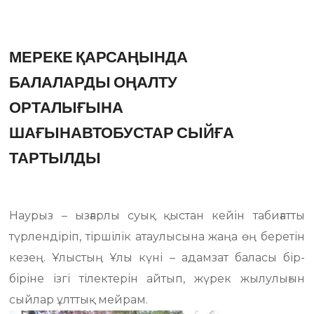
МЕРЕКЕ ҚАРСАҢЫНДА
БАЛАЛАРДЫ ОҢАЛТУ
ОРТАЛЫҒЫНА
ШАҒЫНАВТОБУСТАР СЫЙҒА
ТАРТЫЛДЫ
Наурыз – ызғарлы суық қыстан кейін табиғатты
түрлендіріп, тіршілік атаулысына жаңа өң беретін
кезең. Ұлыстың Ұлы күні – адамзат баласы бір-
біріне ізгі тілектерін айтып, жүрек жылулығын
сыйлар ұлттық мейрам.