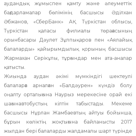
аудандық жұмыспен қамту және әлеуметтік
бағдарламалар бөлімінің басшысы Әділхан
Әбжанов, «СберБанк» АҚ Түркістан облысы,
Түркістан қаласы филиалы төрағасының
орынбасары Дәулет Зұлпықаров пен «Аялайық
балаларды» қайырымдылық қорының басшысы
Жармахан Серікұлы, тұрғындар мен ата-аналар
қатысты.
Жиында аудан әкімі мүмкіндігі шектеулі
балаларға арналған «Балдәурен» күндіз болу
оңалту орталығына Наурыз мерекесіне орай екі
шағынавтобустың кілтін табыстады. Мекеме
басшысы Нұрлан Жамбаевтың айтуы бойынша,
бұрын көліктің жоқтығына байланысты 2017
жылдан бері балаларды жалдамалы шарт түрінде