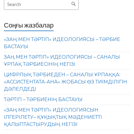
Соңғы жазбалар
«ЗАҢ МЕН ТӘРТІП» ИДЕОЛОГИЯСЫ – ТӘРБИЕ
БАСТАУЫ
ЗАҢ МЕН ТӘРТІП» ИДЕОЛОГИЯСЫ – САНАЛЫ
ҰРПАҚ ТӘРБИЕСІНІҢ НЕГІЗІ
ЦИФРЛЫҚ ТӘРБИЕДЕН – САНАЛЫ ҰРПАҚҚА:
«АССИСТЕНТАТА-АНА» ЖОБАСЫ ӨЗ ТИІМДІЛІГІН
ДӘЛЕЛДЕДІ
ТӘРТІП – ТӘРБИЕНІҢ БАСТАУЫ
«ЗАҢ МЕН ТӘРТІП» ИДЕОЛОГИЯСЫН
ІЛГЕРІЛЕТУ– ҚҰҚЫҚТЫҚ МӘДЕНИЕТТІ
ҚАЛЫПТАСТЫРУДЫҢ НЕГІЗІ