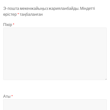
Э-пошта мекенжайыңыз жарияланбайды.
Міндетті
өрістер
*
таңбаланған
Пікір
*
Аты
*