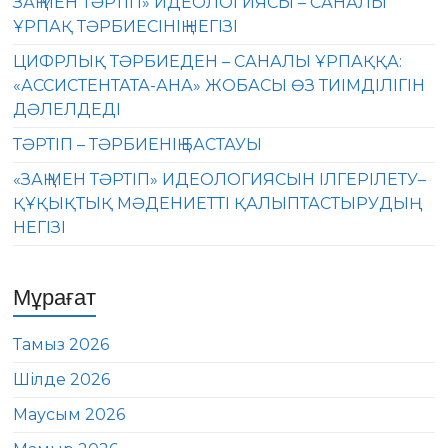
ЗАҢ МЕН ТӘРТІП» ИДЕОЛОГИЯСЫ – САНАЛЫ
ҰРПАҚ ТӘРБИЕСІНІҢ НЕГІЗІ
ЦИФРЛЫҚ ТӘРБИЕДЕН – САНАЛЫ ҰРПАҚҚА:
«АССИСТЕНТАТА-АНА» ЖОБАСЫ ӨЗ ТИІМДІЛІГІН
ДӘЛЕЛДЕДІ
ТӘРТІП – ТӘРБИЕНІҢ БАСТАУЫ
«ЗАҢ МЕН ТӘРТІП» ИДЕОЛОГИЯСЫН ІЛГЕРІЛЕТУ–
ҚҰҚЫҚТЫҚ МӘДЕНИЕТТІ ҚАЛЫПТАСТЫРУДЫҢ
НЕГІЗІ
Мұрағат
Тамыз 2026
Шілде 2026
Маусым 2026