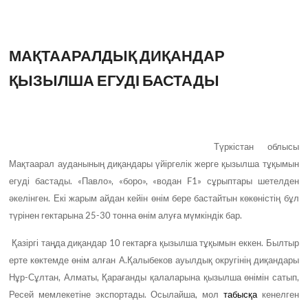
МАҚТААРАЛДЫҚ ДИҚАНДАР
ҚЫЗЫЛША ЕГУДІ БАСТАДЫ
Түркістан облысы
Мақтаарал ауданының диқандары үйіргелік жерге қызылша тұқымын
егуді бастады. «Павло», «боро», «водан F1» сұрыптары шетелден
әкелінген. Екі жарым айдан кейін өнім бере бастайтын көкөністің бұл
түрінен гектарына 25-30 тонна өнім алуға мүмкіндік бар.
Қазіргі таңда диқандар 10 гектарға қызылша тұқымын еккен. Былтыр
ерте көктемде өнім алған А.Қалыбеков ауылдық округінің диқандары
Нұр-Сұлтан, Алматы, Қарағанды қалаларына қызылша өнімін сатып,
Ресей мемлекетіне экспортады. Осылайша, мол
табысқа
кенелген