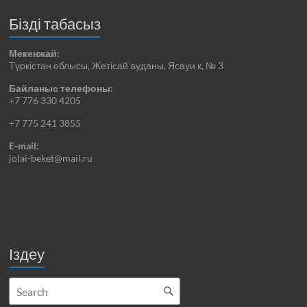
Бізді табасыз
Мекенжай:
Түркістан облысы, Жетісай ауданы, Ясауи к, № 3
Байланыс телефоны:
+7 776 330 4205
+7 775 241 3855
E-mail:
jolai-beket@mail.ru
Іздеу