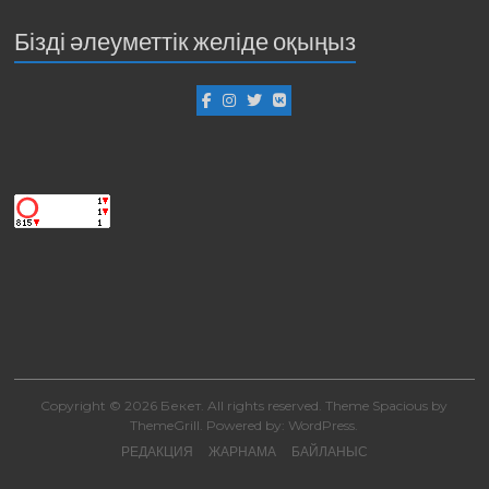
Бізді әлеуметтік желіде оқыңыз
Copyright © 2026
Бекет
. All rights reserved. Theme
Spacious
by
ThemeGrill. Powered by:
WordPress
.
РЕДАКЦИЯ
ЖАРНАМА
БАЙЛАНЫС