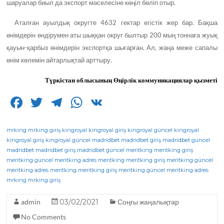
шаруалар биыл да экспорт мәселесіне көңіл бөліп отыр.
Аталған ауылдық округте 4632 гектар егістік жер бар. Бақша
өнімдерін өндірумен аты шыққан округ былтыр 200 мың тоннаға жуық
қауын-қарбыз өнімдерін экспортқа шығарған. Ал, жаңа меже сапалы
өнім көлемін айтарлықтай арттыру.
Түркістан облысының
Өңірлік
коммуникациялар қызметі
F
T
T
W
V
a
w
el
h
K
c
it
e
a
mrking
mrking giriş
kingroyal
kingroyal giriş
kingroyal güncel
kingroyal
kingroyal giriş
kingroyal güncel
madridbet
madridbet giriş
madridbet güncel
e
te
g
ts
madridbet
madridbet giriş
madridbet güncel
meritking
meritking giriş
meritking güncel
b
r
meritking adres
ra
A
meritking
meritking giriş
meritking güncel
meritking adres
meritking
meritking giriş
meritking güncel
meritking adres
o
m
p
mrking
mrking giriş
o
p
admin
03/02/2021
Соңғы жаңалықтар
k
No Comments