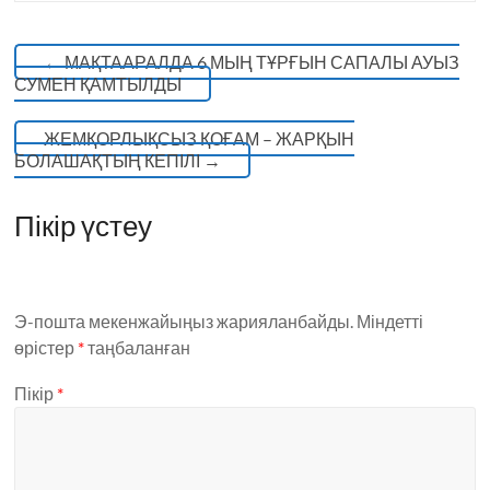
←
МАҚТААРАЛДА 6 МЫҢ ТҰРҒЫН САПАЛЫ АУЫЗ
СУМЕН ҚАМТЫЛДЫ
ЖЕМҚОРЛЫҚСЫЗ ҚОҒАМ – ЖАРҚЫН
БОЛАШАҚТЫҢ КЕПІЛІ
→
Пікір үстеу
Э-пошта мекенжайыңыз жарияланбайды.
Міндетті
өрістер
*
таңбаланған
Пікір
*