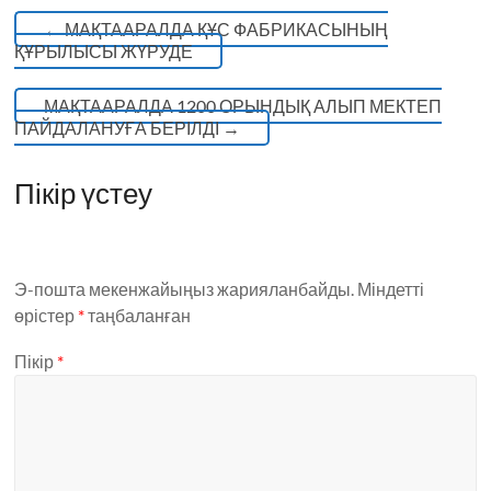
←
МАҚТААРАЛДА ҚҰС ФАБРИКАСЫНЫҢ
ҚҰРЫЛЫСЫ ЖҮРУДЕ
МАҚТААРАЛДА 1200 ОРЫНДЫҚ АЛЫП МЕКТЕП
ПАЙДАЛАНУҒА БЕРІЛДІ
→
Пікір үстеу
Э-пошта мекенжайыңыз жарияланбайды.
Міндетті
өрістер
*
таңбаланған
Пікір
*