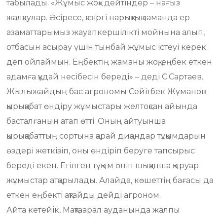
табылады. «Жұмыс жоқ» дейтіндер – нағыз
жалқаулар. Әсіресе, қазіргі нарықтық заманда ер
азаматтарымыз жауапкершілікті мойнына алып,
отбасын асырау үшін тынбай жұмыс істеуі керек
деп ойлаймын. Еңбектің жаманы жоқ, еңбек еткен
адамға құдай несібесін береді» – деді С.Сартаев.
Жылыжайдың бас агрономы Сейітбек Жұманов
қырыққабат өндіру жұмыстары желтоқсан айында
басталғанын атап өтті. Оның айтуынша
қырыққабаттың сортына қарай диқандар тұқымдарын
өздері жеткізіп, оны өндіріп беруге тапсырыс
береді екен. Егілген тұқым өніп шыққанша қыруар
жұмыстар атқарылады. Алайда, көшеттің бағасы да
еткен еңбекті ақтайды дейді агроном.
Айта кетейік, Мақтаарал ауданында жалпы