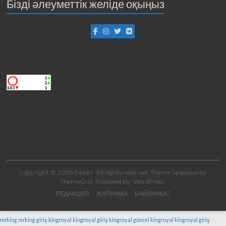
Бізді әлеуметтік желіде оқыңыз
Copyright © 2026
Бекет
. All rights reserved. Theme
Spacious
by
ThemeGrill. Powered by:
WordPress
.
РЕДАКЦИЯ
ЖАРНАМА
БАЙЛАНЫС
mrking
mrking giriş
kingroyal
kingroyal giriş
kingroyal güncel
kingroyal
kingroyal giriş