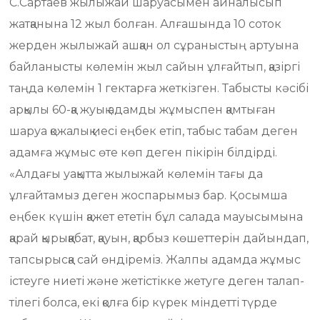
С.Сартаев жылыжай шаруасымен айналысып
жатқанына 12 жыл болған. Алғашында 10 соток
жерден жылыжай ашқан ол сұраныстың артуына
байланысты көлемін жыл сайын ұлғайтып, қазіргі
таңда көлемін 1 гектарға жеткізген. Табысты кәсібі
арқылы 60-қа жуық адамды жұмыспен қамтыған
шаруа қожалық иесі еңбек етіп, табыс табам деген
адамға жұмыс өте көп деген пікірін білдірді.
«Алдағы уақытта жылыжай көлемін тағы да
ұлғайтамыз деген жоспарымыз бар. Қосымша
еңбек күшін қажет ететін бұл салада мауысымына
қарай қырыққабат, қауын, қарбыз көшеттерін дайындап,
тапсырысқа сай өндіреміз. Жалпы адамда жұмыс
істеуге ниеті және жетістікке жетуге деген талап-
тілегі болса, екі қолға бір күрек міндетті түрде