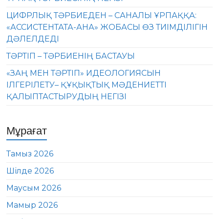
ЦИФРЛЫҚ ТӘРБИЕДЕН – САНАЛЫ ҰРПАҚҚА:
«АССИСТЕНТАТА-АНА» ЖОБАСЫ ӨЗ ТИІМДІЛІГІН
ДӘЛЕЛДЕДІ
ТӘРТІП – ТӘРБИЕНІҢ БАСТАУЫ
«ЗАҢ МЕН ТӘРТІП» ИДЕОЛОГИЯСЫН
ІЛГЕРІЛЕТУ– ҚҰҚЫҚТЫҚ МӘДЕНИЕТТІ
ҚАЛЫПТАСТЫРУДЫҢ НЕГІЗІ
Мұрағат
Тамыз 2026
Шілде 2026
Маусым 2026
Мамыр 2026