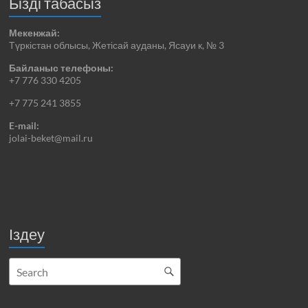
Бізді табасыз
Мекенжай:
Түркістан облысы, Жетісай ауданы, Ясауи к, № 3
Байланыс телефоны:
+7 776 330 4205
+7 775 241 3855
E-mail:
jolai-beket@mail.ru
Іздеу