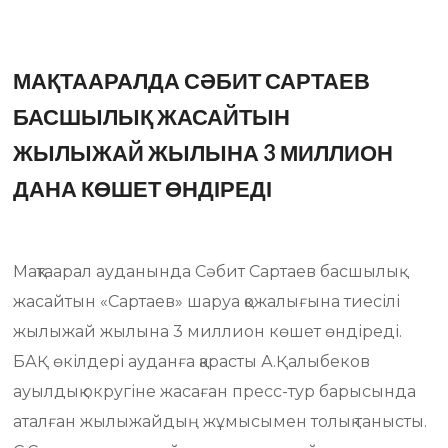
МАҚТААРАЛДА СӘБИТ САРТАЕВ
БАСШЫЛЫҚ ЖАСАЙТЫН
ЖЫЛЫЖАЙ ЖЫЛЫНА 3 МИЛЛИОН
ДАНА КӨШЕТ ӨНДІРЕДІ
Мақтаарал ауданында Сәбит Сартаев басшылық
жасайтын «Сартаев» шаруа қожалығына тиесілі
жылыжай жылына 3 миллион көшет өндіреді.
БАҚ өкілдері ауданға қарасты А.Қалыбеков
ауылдық округіне жасаған пресс-тур барысында
аталған жылыжайдың жұмысымен толық танысты.