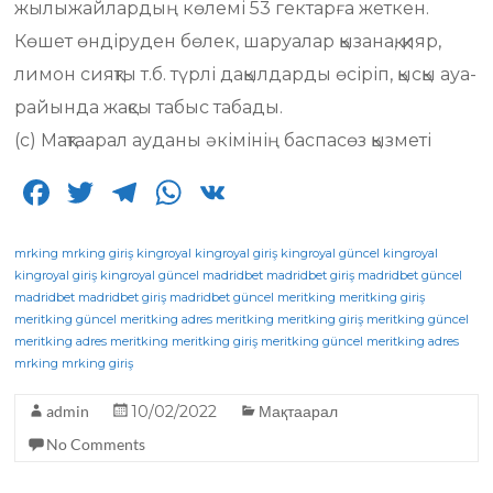
жылыжайлардың көлемі 53 гектарға жеткен.
Көшет өндіруден бөлек, шаруалар қызанақ, қияр,
лимон сияқты т.б. түрлі дақылдарды өсіріп, қысқы ауа-
райында жақсы табыс табады.
(с) Мақтаарал ауданы әкімінің баспасөз қызметі
F
T
T
W
V
a
w
el
h
K
c
it
e
a
mrking
mrking giriş
kingroyal
kingroyal giriş
kingroyal güncel
kingroyal
kingroyal giriş
kingroyal güncel
madridbet
madridbet giriş
madridbet güncel
e
te
g
ts
madridbet
madridbet giriş
madridbet güncel
meritking
meritking giriş
meritking güncel
b
r
meritking adres
ra
A
meritking
meritking giriş
meritking güncel
meritking adres
meritking
meritking giriş
meritking güncel
meritking adres
o
m
p
mrking
mrking giriş
o
p
admin
10/02/2022
Мақтаарал
k
No Comments