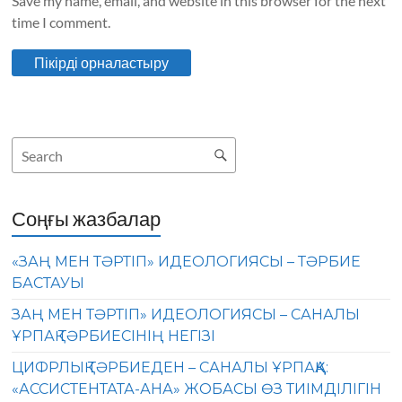
Save my name, email, and website in this browser for the next
time I comment.
Соңғы жазбалар
«ЗАҢ МЕН ТӘРТІП» ИДЕОЛОГИЯСЫ – ТӘРБИЕ
БАСТАУЫ
ЗАҢ МЕН ТӘРТІП» ИДЕОЛОГИЯСЫ – САНАЛЫ
ҰРПАҚ ТӘРБИЕСІНІҢ НЕГІЗІ
ЦИФРЛЫҚ ТӘРБИЕДЕН – САНАЛЫ ҰРПАҚҚА:
«АССИСТЕНТАТА-АНА» ЖОБАСЫ ӨЗ ТИІМДІЛІГІН