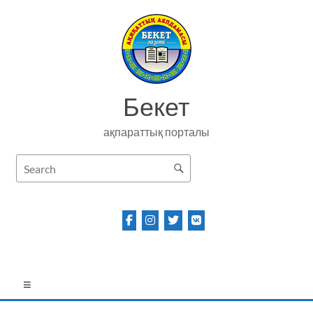
Skip
to
content
Бекет
ақпараттық порталы
Menu