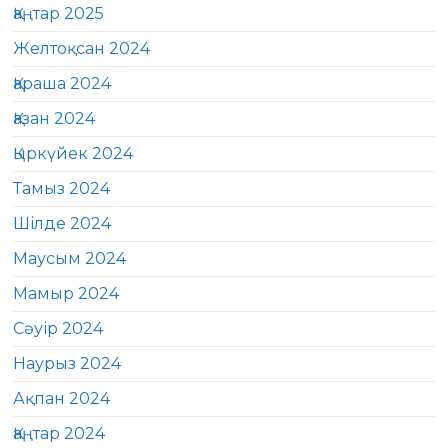
Қаңтар 2025
Желтоқсан 2024
Қараша 2024
Қазан 2024
Қыркүйек 2024
Тамыз 2024
Шілде 2024
Маусым 2024
Мамыр 2024
Сәуір 2024
Наурыз 2024
Ақпан 2024
Қаңтар 2024