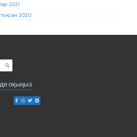
тар 2021
тоқсан 2020
іде оқыңыз