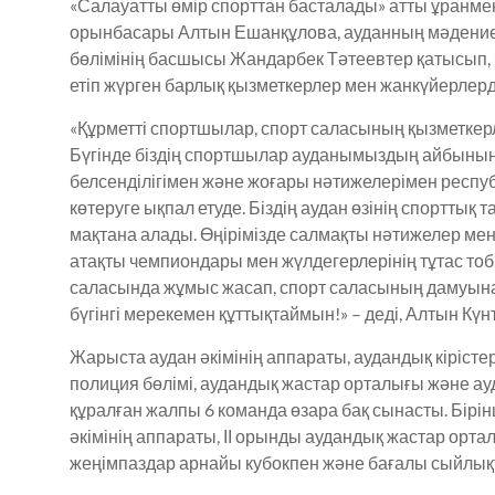
«Салауатты өмір спорттан басталады» атты ұранме
орынбасары Алтын Ешанқұлова, ауданның мәдениет
бөлімінің басшысы Жандарбек Тәтеевтер қатысып,
етіп жүрген барлық қызметкерлер мен жанкүйерлерд
«Құрметті спортшылар, спорт саласының қызметкер
Бүгінде біздің спортшылар ауданымыздың айбынын 
белсенділігімен және жоғары нәтижелерімен респу
көтеруге ықпал етуде. Біздің аудан өзінің спортты
мақтана алады. Өңірімізде салмақты нәтижелер мен
атақты чемпиондары мен жүлдегерлерінің тұтас то
саласында жұмыс жасап, спорт саласының дамуына
бүгінгі мерекемен құттықтаймын!» – деді, Алтын Күн
Жарыста аудан әкімінің аппараты, аудандық кірісте
полиция бөлімі, аудандық жастар орталығы және ау
құралған жалпы 6 команда өзара бақ сынасты. Бірі
әкімінің аппараты, ІІ орынды аудандық жастар ортал
жеңімпаздар арнайы кубокпен және бағалы сыйлы