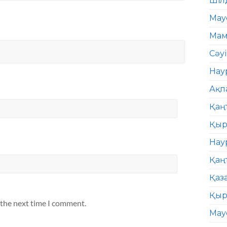
Шіл
Мау
Мам
Сәу
Нау
Ақп
Қаң
Қыр
Нау
Қаң
Қаз
Қыр
 the next time I comment.
Мау