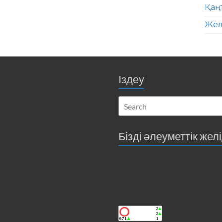
Қаң
Жел
Іздеу
Бізді әлеуметтік жел