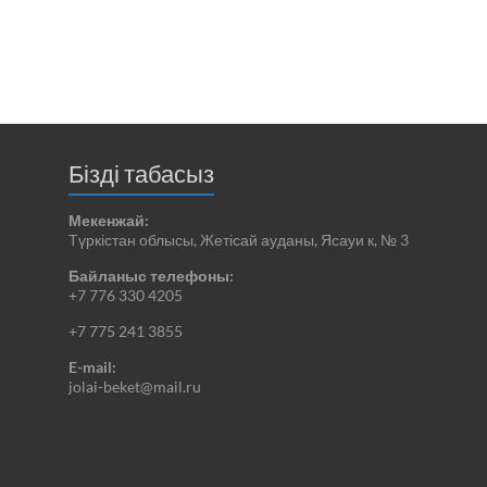
Бізді табасыз
Мекенжай:
Түркістан облысы, Жетісай ауданы, Ясауи к, № 3
Байланыс телефоны:
+7 776 330 4205
+7 775 241 3855
E-mail:
jolai-beket@mail.ru