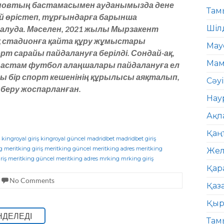
сановтың бастамасымен ауданымызда дене
Там
й өрістеп, тұрғындарға барынша
Шіл
салуда. Мәселен, 2021 жылы Мырзакент
 стадионға қайта құру жұмыстары
Мау
т сарайы пайдалануға берілді. Сондай-ақ,
Мам
н астам футбол алаңшалары пайдалануға ел
ағы бір спорт кешенінің құрылысы аяқталып,
Сәу
 беру жоспарланған.
Нау
Ақп
Қаң
kingroyal giriş
kingroyal güncel
madridbet
madridbet giriş
g
meritking giriş
meritking güncel
meritking adres
meritking
Жел
riş
meritking güncel
meritking adres
mrking
mrking giriş
Қар
No Comments
Қаз
Қыр
НДЕЛЕДІ
Там