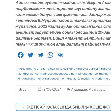
Айта кетейік, ауданымыздың әкімі Бақыт А
тәрбиесімен және спортпен шұғылдану жаппа
қолжетімді болуы үшін қажетті жағдайлар жа
кентіндегі Қ.Мұңайтпасов атындағы орталық
жүргізілсе, 2023 жылы аудан орталығында Спор
ауылдық округтерден соңғы бес жылда 20-да
игілігіне берілген. Биыл Атакент кентінде т
тағы 4 кіші футбол алаңшаларын пайдалануға
F
T
T
W
V
a
w
el
h
K
c
it
e
a
mrking
mrking giriş
kingroyal
kingroyal giriş
kingroyal güncel
kingroyal
madridbet güncel
madridbet
madridbet giriş
madridbet güncel
meritkin
e
te
g
ts
meritking giriş
meritking güncel
meritking adres
meritking
meritking gi
b
r
ra
A
admin
19/08/2024
Аудандар
,
Мақтаарал
o
m
p
o
p
←
ЖЕТІСАЙ ҚАЛАСЫНДА БИЫЛ 14 КӨШЕ ЖӨ
k