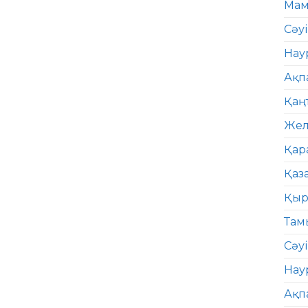
Мам
Сәу
Нау
Ақп
Қаң
Жел
Қар
Қаз
Қыр
Там
Сәуі
Нау
Ақп