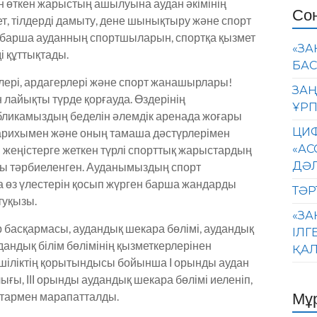
н өткен жарыстың ашылуына аудан әкімінің
Со
, тілдерді дамыту, дене шынықтыру және спорт
 барша ауданның спортшыларын, спортқа қызмет
«ЗА
і құттықтады.
БАС
лері, ардагерлері және спорт жанашырлары!
ЗАҢ
лайықты түрде қорғауда. Өздерінің
ҰРП
бликамыздың беделін әлемдік аренада жоғары
ЦИФ
қ тарихымен және оның тамаша дәстүрлерімен
«АС
 жеңістерге жеткен түрлі спорттық жарыстардың
ДӘ
бы тәрбиеленген. Ауданымыздың спорт
 өз үлестерін қосып жүрген барша жандарды
ТӘР
туқызы.
«ЗА
р басқармасы, аудандық шекара бөлімі, аудандық
ІЛГ
дандық білім бөлімінің қызметкерлерінен
ҚАЛ
ншіліктің қорытындысы бойынша І орынды аудан
ығы, ІІІ орынды аудандық шекара бөлімі иеленіп,
Мұ
қтармен марапатталды.