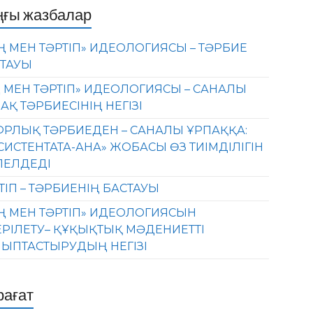
ңғы жазбалар
Ң МЕН ТӘРТІП» ИДЕОЛОГИЯСЫ – ТӘРБИЕ
ТАУЫ
 МЕН ТӘРТІП» ИДЕОЛОГИЯСЫ – САНАЛЫ
АҚ ТӘРБИЕСІНІҢ НЕГІЗІ
РЛЫҚ ТӘРБИЕДЕН – САНАЛЫ ҰРПАҚҚА:
СИСТЕНТАТА-АНА» ЖОБАСЫ ӨЗ ТИІМДІЛІГІН
ЛЕЛДЕДІ
ТІП – ТӘРБИЕНІҢ БАСТАУЫ
Ң МЕН ТӘРТІП» ИДЕОЛОГИЯСЫН
ЕРІЛЕТУ– ҚҰҚЫҚТЫҚ МӘДЕНИЕТТІ
ЫПТАСТЫРУДЫҢ НЕГІЗІ
рағат