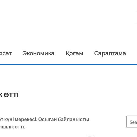
ясат
Экономика
Қоғам
Сараптама
 ӨТТІ
рт күні мерекесі. Осыған байланысты
ілік өтті.