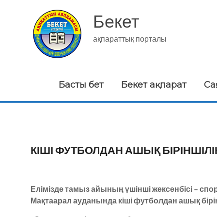
Skip
to
Бекет
content
ақпараттық порталы
Басты бет
Бекет ақпарат
Са
КІШІ ФУТБОЛДАН АШЫҚ БІРІНШІЛІК
Елімізде тамыз айының үшінші жексенбісі – спо
Мақтаарал ауданында кіші футболдан ашық бірінш