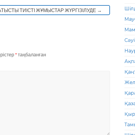
Шіл
АТЫСТЫ ТИІСТІ ЖҰМЫСТАР ЖҮРГІЗІЛУДЕ
→
Мау
Мам
Сәу
Нау
өрістер
*
таңбаланған
Ақп
Қаң
Жел
Қар
Қаз
Қыр
Там