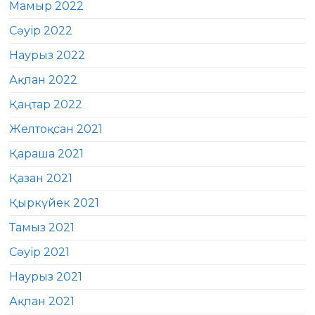
Мамыр 2022
Сәуір 2022
Наурыз 2022
Ақпан 2022
Қаңтар 2022
Желтоқсан 2021
Қараша 2021
Қазан 2021
Қыркүйек 2021
Тамыз 2021
Сәуір 2021
Наурыз 2021
Ақпан 2021