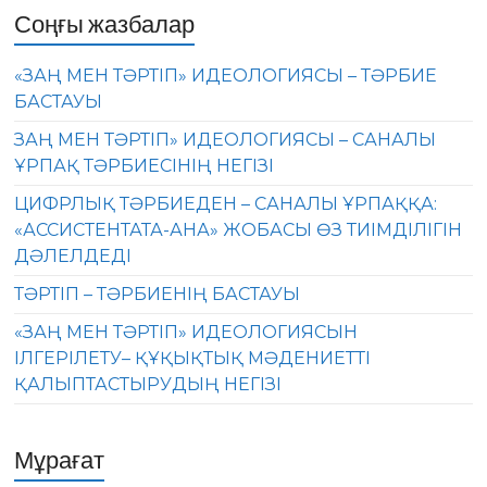
Соңғы жазбалар
«ЗАҢ МЕН ТӘРТІП» ИДЕОЛОГИЯСЫ – ТӘРБИЕ
БАСТАУЫ
ЗАҢ МЕН ТӘРТІП» ИДЕОЛОГИЯСЫ – САНАЛЫ
ҰРПАҚ ТӘРБИЕСІНІҢ НЕГІЗІ
ЦИФРЛЫҚ ТӘРБИЕДЕН – САНАЛЫ ҰРПАҚҚА:
«АССИСТЕНТАТА-АНА» ЖОБАСЫ ӨЗ ТИІМДІЛІГІН
ДӘЛЕЛДЕДІ
ТӘРТІП – ТӘРБИЕНІҢ БАСТАУЫ
«ЗАҢ МЕН ТӘРТІП» ИДЕОЛОГИЯСЫН
ІЛГЕРІЛЕТУ– ҚҰҚЫҚТЫҚ МӘДЕНИЕТТІ
ҚАЛЫПТАСТЫРУДЫҢ НЕГІЗІ
Мұрағат