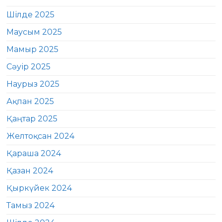
Шілде 2025
Маусым 2025
Мамыр 2025
Сәуір 2025
Наурыз 2025
Ақпан 2025
Қаңтар 2025
Желтоқсан 2024
Қараша 2024
Қазан 2024
Қыркүйек 2024
Тамыз 2024