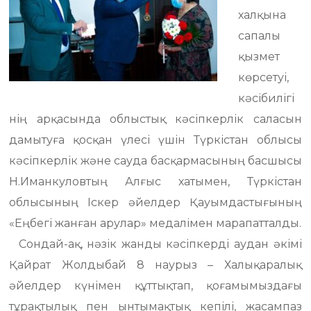
халқына
сапалы
қызмет
көрсетуі,
кәсібилігі
нің арқасында облыстық кәсіпкерлік саласын
дамытуға қосқан үлесі үшін Түркістан облысы
кәсіпкерлік және сауда басқармасының басшысы
Н.Иманкуловтың Алғыс хатымен, Түркістан
облысының Іскер әйелдер Қауымдастығының
«Еңбегі жанған арулар» медалімен марапатталды.
Сондай-ақ, нәзік жанды кәсіпкерді аудан әкімі
Қайрат Жолдыбай 8 наурыз – Халықаралық
әйелдер күнімен құттықтап, қоғамымыздағы
тұрақтылық пен ынтымақтық кепілі, жасампаз