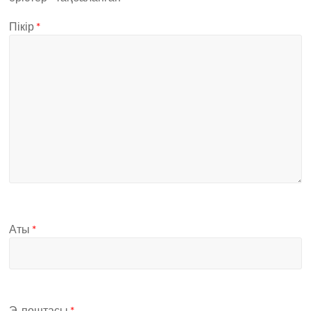
Пікір
*
Аты
*
Э-поштасы
*