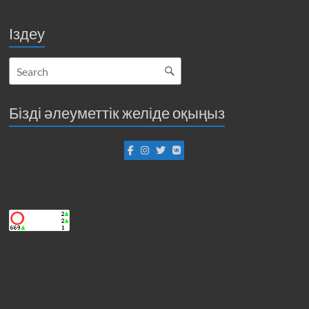
Іздеу
Бізді әлеуметтік желіде оқыңыз